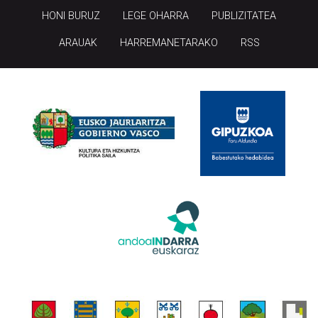
HONI BURUZ
LEGE OHARRA
PUBLIZITATEA
ARAUAK
HARREMANETARAKO
RSS