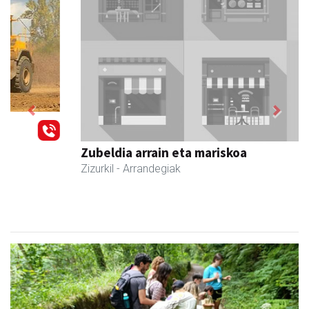
Previous
Next
Zubeldia arrain eta mariskoa
Zizurkil
- Arrandegiak