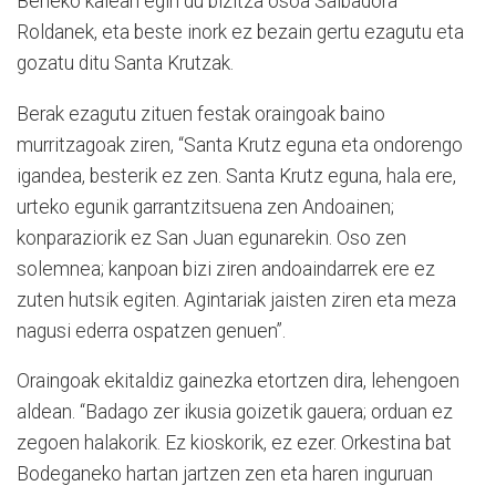
Beheko kalean egin du bizitza osoa Salbadora
Roldanek, eta beste inork ez bezain gertu ezagutu eta
gozatu ditu Santa Krutzak.
Berak ezagutu zituen festak oraingoak baino
murritzagoak ziren, “Santa Krutz eguna eta ondorengo
igandea, besterik ez zen. Santa Krutz eguna, hala ere,
urteko egunik garrantzitsuena zen Andoainen;
konparaziorik ez San Juan egunarekin. Oso zen
solemnea; kanpoan bizi ziren andoaindarrek ere ez
zuten hutsik egiten. Agintariak jaisten ziren eta meza
nagusi ederra ospatzen genuen”.
Oraingoak ekitaldiz gainezka etortzen dira, lehengoen
aldean. “Badago zer ikusia goizetik gauera; orduan ez
zegoen halakorik. Ez kioskorik, ez ezer. Orkestina bat
Bodeganeko hartan jartzen zen eta haren inguruan