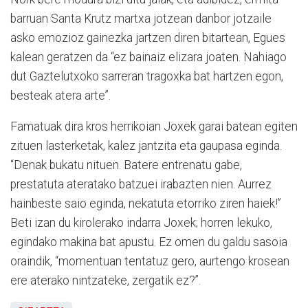
barruan Santa Krutz martxa jotzean danbor jotzaile
asko emozioz gainezka jartzen diren bitartean, Egues
kalean geratzen da “ez bainaiz elizara joaten. Nahiago
dut Gaztelutxoko sarreran tragoxka bat hartzen egon,
besteak atera arte”.
Famatuak dira kros herrikoian Joxek garai batean egiten
zituen lasterketak, kalez jantzita eta gaupasa eginda.
“Denak bukatu nituen. Batere entrenatu gabe,
prestatuta ateratako batzuei irabazten nien. Aurrez
hainbeste saio eginda, nekatuta etorriko ziren haiek!”
Beti izan du kirolerako indarra Joxek; horren lekuko,
egindako makina bat apustu. Ez omen du galdu sasoia
oraindik, “momentuan tentatuz gero, aurtengo krosean
ere aterako nintzateke, zergatik ez?”.