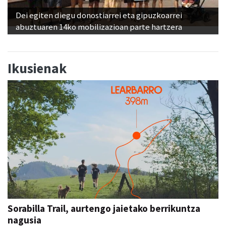
Dei egiten diegu donostiarrei eta gipuzkoarrei
abuztuaren 14ko mobilizazioan parte hartzera
Ikusienak
Sorabilla Trail, aurtengo jaietako berrikuntza
nagusia