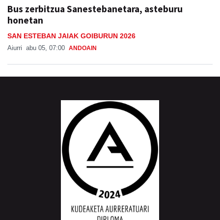
Bus zerbitzua Sanestebanetara, asteburu
honetan
SAN ESTEBAN JAIAK GOIBURUN 2026
Aiurri
abu 05, 07:00
ANDOAIN