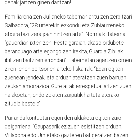
denak jartzen ginen dantzan!
Familiarena zen Julianeko tabernan aritu zen zerbitzari
Salbadora, “28 urterekin ezkondu eta Zubiaurreneko
etxera bizitzera joan nintzen arte”. Normalki taberna
“gauerdian ixten zen. Festa garaian, akaso ordubete
beranduago arte egongo zen irekita, Guardia Zibilak
ibiltzen baitziren errondan”. Tabernetan agertzen omen
ziren lehen pertsonen arteko liskarrak: “Edan egiten
zuenean jendeak, eta orduan ateratzen zuen barruan
zeukan amorrazioa. Gure aitak errespetua jartzen zuen
halakoetan; ondo zekiten zarpatik hartuta aterako
zituela bestela”.
Parranda kontuetan egon den aldaketa egiten zaio
deigarriena. “Gaupasarik ez zuen esistitzen orduan.
Villabona edo Urnietako gazteren bat geratzen bazen