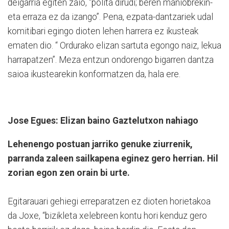
deigarria egiten zaio, “polita dirudi; beren maniobrekin-
eta erraza ez da izango”. Pena, ezpata-dantzariek udal
komitibari egingo dioten lehen harrera ez ikusteak
ematen dio. “ Ordurako elizan sartuta egongo naiz, lekua
harrapatzen”. Meza entzun ondorengo bigarren dantza
saioa ikustearekin konformatzen da, hala ere.
Jose Egues: Elizan baino Gaztelutxon nahiago
Lehenengo postuan jarriko genuke ziurrenik,
parranda zaleen sailkapena eginez gero herrian. Hil
zorian egon zen orain bi urte.
Egitarauari gehiegi erreparatzen ez dioten horietakoa
da Joxe, “bizikleta xelebreen kontu hori kenduz gero