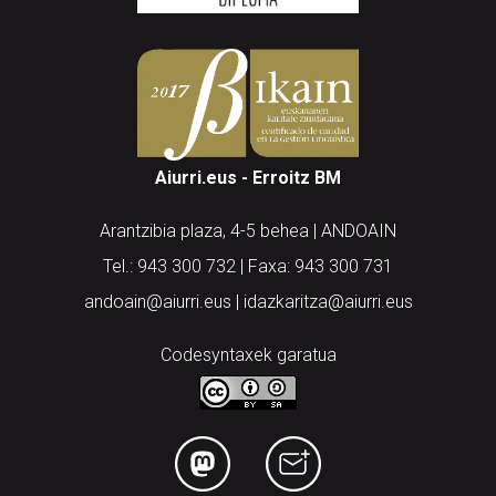
Aiurri.eus - Erroitz BM
Arantzibia plaza, 4-5 behea | ANDOAIN
Tel.: 943 300 732 | Faxa: 943 300 731
andoain@aiurri.eus | idazkaritza@aiurri.eus
Codesyntaxek garatua