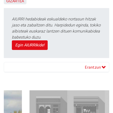
GIZARTEA
AIURRI hedabideak eskualdeko nortasun hitzak
jaso eta zabaltzen ditu. Harpidedun eginda, tokiko
albisteak euskaraz lantzen dituen komunikabidea
babestuko duzu.
Egin AIURRIkide!
Erantzun