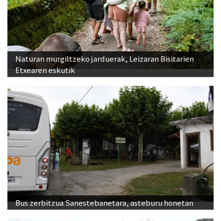
Naturan murgiltzeko jarduerak, Leizaran Bisitarien
Etxearen eskutik
Bus zerbitzua Sanestebanetara, asteburu honetan