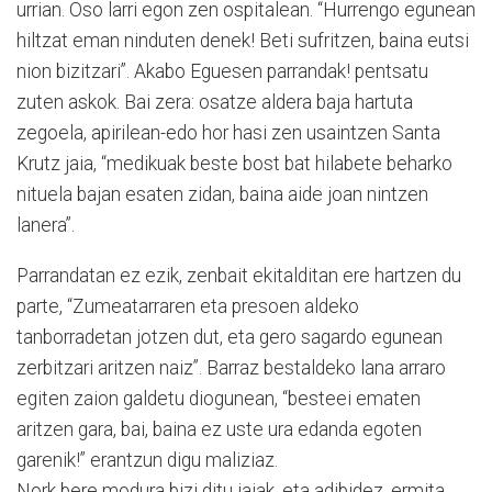
urrian. Oso larri egon zen ospitalean. “Hurrengo egunean
hiltzat eman ninduten denek! Beti sufritzen, baina eutsi
nion bizitzari”. Akabo Eguesen parrandak! pentsatu
zuten askok. Bai zera: osatze aldera baja hartuta
zegoela, apirilean-edo hor hasi zen usaintzen Santa
Krutz jaia, “medikuak beste bost bat hilabete beharko
nituela bajan esaten zidan, baina aide joan nintzen
lanera”.
Parrandatan ez ezik, zenbait ekitalditan ere hartzen du
parte, “Zumeatarraren eta presoen aldeko
tanborradetan jotzen dut, eta gero sagardo egunean
zerbitzari aritzen naiz”. Barraz bestaldeko lana arraro
egiten zaion galdetu diogunean, “besteei ematen
aritzen gara, bai, baina ez uste ura edanda egoten
garenik!” erantzun digu maliziaz.
Nork bere modura bizi ditu jaiak, eta adibidez, ermita