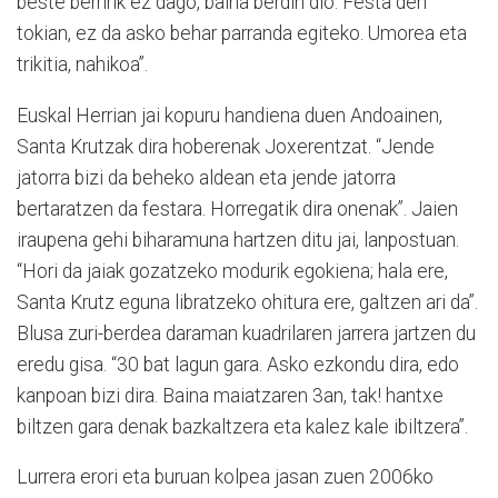
beste berririk ez dago, baina berdin dio. Festa den
tokian, ez da asko behar parranda egiteko. Umorea eta
trikitia, nahikoa”.
Euskal Herrian jai kopuru handiena duen Andoainen,
Santa Krutzak dira hoberenak Joxerentzat. “Jende
jatorra bizi da beheko aldean eta jende jatorra
bertaratzen da festara. Horregatik dira onenak”. Jaien
iraupena gehi biharamuna hartzen ditu jai, lanpostuan.
“Hori da jaiak gozatzeko modurik egokiena; hala ere,
Santa Krutz eguna libratzeko ohitura ere, galtzen ari da”.
Blusa zuri-berdea daraman kuadrilaren jarrera jartzen du
eredu gisa. “30 bat lagun gara. Asko ezkondu dira, edo
kanpoan bizi dira. Baina maiatzaren 3an, tak! hantxe
biltzen gara denak bazkaltzera eta kalez kale ibiltzera”.
Lurrera erori eta buruan kolpea jasan zuen 2006ko