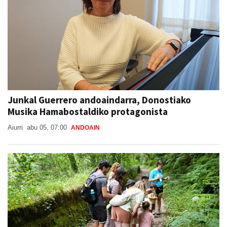
Junkal Guerrero andoaindarra, Donostiako
Musika Hamabostaldiko protagonista
Aiurri
abu 05, 07:00
ANDOAIN