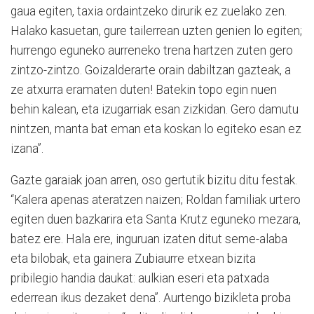
gaua egiten, taxia ordaintzeko dirurik ez zuelako zen.
Halako kasuetan, gure tailerrean uzten genien lo egiten;
hurrengo eguneko aurreneko trena hartzen zuten gero
zintzo-zintzo. Goizalderarte orain dabiltzan gazteak, a
ze atxurra eramaten duten! Batekin topo egin nuen
behin kalean, eta izugarriak esan zizkidan. Gero damutu
nintzen, manta bat eman eta koskan lo egiteko esan ez
izana”.
Gazte garaiak joan arren, oso gertutik bizitu ditu festak.
“Kalera apenas ateratzen naizen; Roldan familiak urtero
egiten duen bazkarira eta Santa Krutz eguneko mezara,
batez ere. Hala ere, inguruan izaten ditut seme-alaba
eta bilobak, eta gainera Zubiaurre etxean bizita
pribilegio handia daukat: aulkian eseri eta patxada
ederrean ikus dezaket dena”. Aurtengo bizikleta proba