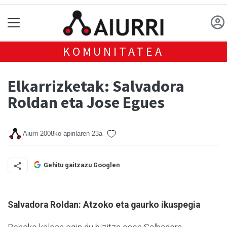
KOMUNITATEA
Elkarrizketak: Salvadora
Roldan eta Jose Egues
Aiurri
2008ko apirilaren 23a
Gehitu gaitzazu Googlen
Salvadora Roldan: Atzoko eta gaurko ikuspegia