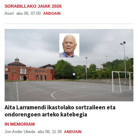
SORABILLAKO JAIAK 2026
Aiurri
abu 06, 07:00
ANDOAIN
Aita Larramendi ikastolako sortzaileen eta
ondorengoen arteko katebegia
IN MEMORIAM
Jon Ander Ubeda
abu 06, 11:38
ANDOAIN