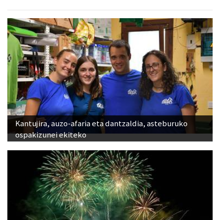
Kantujira, auzo-afaria eta dantzaldia, asteburuko
ospakizunei ekiteko