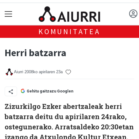
KOMUNITATEA
Herri batzarra
Aiurri
2008ko apirilaren 23a
Gehitu gaitzazu Googlen
Zizurkilgo Ezker abertzaleak herri
batzarra deitu du apirilaren 24rako,
ostegunerako. Arratsaldeko 20:30etan
izango da Atxulondo Kultur Etxean.