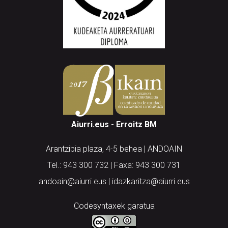
Aiurri.eus - Erroitz BM
Arantzibia plaza, 4-5 behea | ANDOAIN
Tel.: 943 300 732 | Faxa: 943 300 731
andoain@aiurri.eus | idazkaritza@aiurri.eus
Codesyntaxek garatua