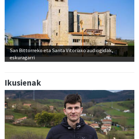
San Bittorreko eta Santa Vitoriako audiogidak,
eskuragarri
Ikusienak