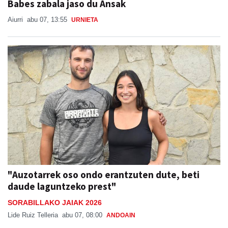
Babes zabala jaso du Ansak
Aiurri
abu 07, 13:55
URNIETA
"Auzotarrek oso ondo erantzuten dute, beti
daude laguntzeko prest"
SORABILLAKO JAIAK 2026
Lide Ruiz Telleria
abu 07, 08:00
ANDOAIN