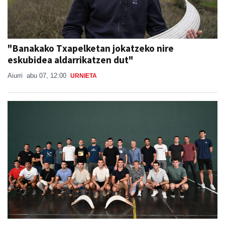
"Banakako Txapelketan jokatzeko nire
eskubidea aldarrikatzen dut"
Aiurri
abu 07, 12:00
URNIETA