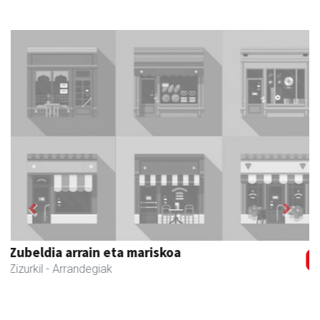
Previous
Next
Joxean harategia
Zizurkil
- Harategiak