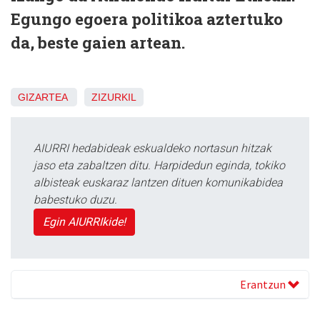
Egungo egoera politikoa aztertuko
da, beste gaien artean.
GIZARTEA
ZIZURKIL
AIURRI hedabideak eskualdeko nortasun hitzak
jaso eta zabaltzen ditu. Harpidedun eginda, tokiko
albisteak euskaraz lantzen dituen komunikabidea
babestuko duzu.
Egin AIURRIkide!
Erantzun