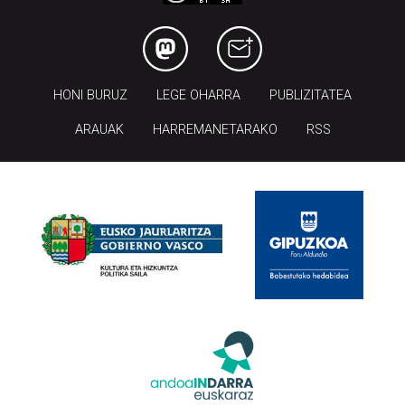
HONI BURUZ
LEGE OHARRA
PUBLIZITATEA
ARAUAK
HARREMANETARAKO
RSS