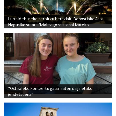
Lurraldebuseko zerbitzu bereziak, Donostiako Aste
Nagusiko su-artifizialez gozatu ahal izateko
"Ostiraleko kontzertu gaua izaten da jaietako
jendetsuena"