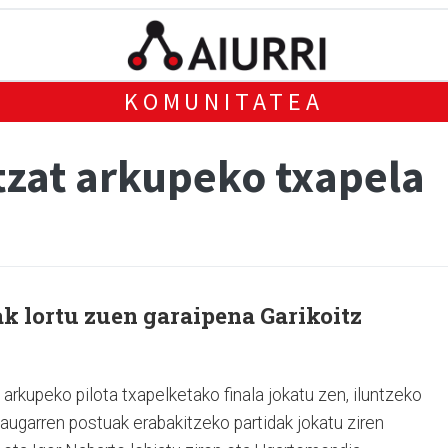
KOMUNITATEA
zat arkupeko txapela
k lortu zuen garaipena Garikoitz
 arkupeko pilota txapelketako finala jokatu zen, iluntzeko
 laugarren postuak erabakitzeko partidak jokatu ziren