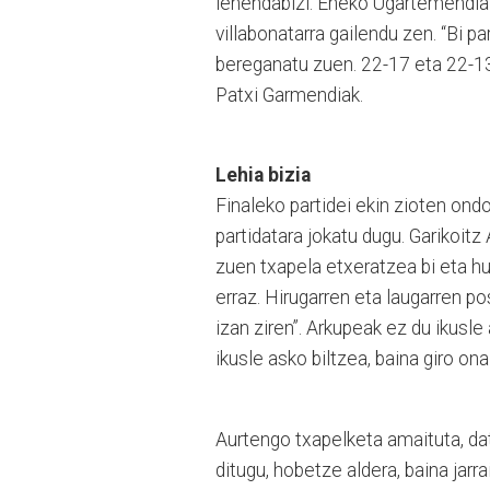
lehendabizi. Eneko Ugartemendia 
villabonatarra gailendu zen. “Bi p
bereganatu zuen. 22-17 eta 22-13k
Patxi Garmendiak.
Lehia bizia
Finaleko partidei ekin zioten ondo
partidatara jokatu dugu. Garikoitz 
zuen txapela etxeratzea bi eta h
erraz. Hirugarren eta laugarren po
izan ziren”. Arkupeak ez du ikusle 
ikusle asko biltzea, baina giro ona
Aurtengo txapelketa amaituta, dato
ditugu, hobetze aldera, baina ja