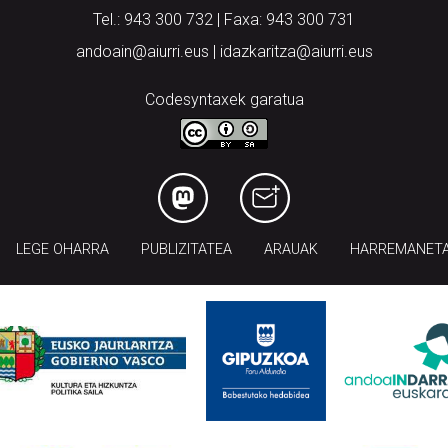
Tel.: 943 300 732 | Faxa: 943 300 731
andoain@aiurri.eus | idazkaritza@aiurri.eus
Codesyntaxek garatua
LEGE OHARRA
PUBLIZITATEA
ARAUAK
HARREMANET