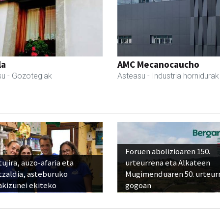
la
AMC Mecanocaucho
su
- Gozotegiak
Asteasu
- Industria hornidurak
Foruen abolizioaren 150.
ujira, auzo-afaria eta
urteurrena eta Alkateen
tzaldia, asteburuko
Mugimenduaren 50. urteur
akizunei ekiteko
gogoan