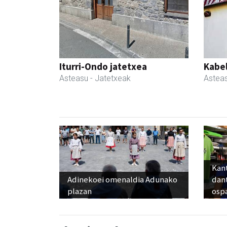
Iturri-Ondo jatetxea
Kabe
Asteasu
- Jatetxeak
Astea
Kant
Adinekoei omenaldia Adunako
dan
plazan
osp