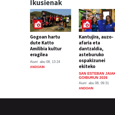
Ikusienak
Gogoan hartu
Kantujira, auzo-
dute Katto
afaria eta
Amilibia kultur
dantzaldia,
eragilea
asteburuko
ospakizunei
Aiurri
abu 08, 13:24
ekiteko
ANDOAIN
SAN ESTEBAN JAIA
GOIBURUN 2026
Aiurri
abu 08, 09:31
ANDOAIN