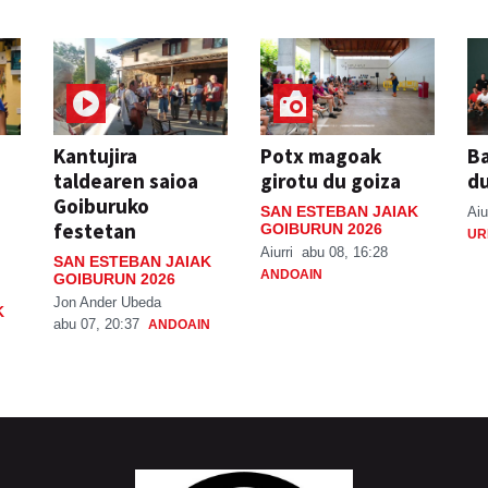
Kantujira
Potx magoak
Ba
taldearen saioa
girotu du goiza
d
Goiburuko
SAN ESTEBAN JAIAK
Aiu
festetan
GOIBURUN 2026
UR
Aiurri
abu 08, 16:28
SAN ESTEBAN JAIAK
ANDOAIN
GOIBURUN 2026
Jon Ander Ubeda
K
abu 07, 20:37
ANDOAIN