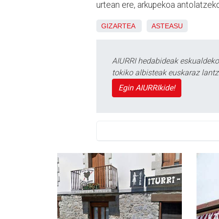
urtean ere, arkupekoa antolatzek
GIZARTEA
ASTEASU
AIURRI hedabideak eskualdeko n
tokiko albisteak euskaraz lan
Egin AIURRIkide!