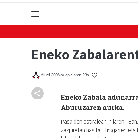
Eneko Zabalarent
Aiurri
2008ko apirilaren 23a
Eneko Zabala adunarra
Aburuzaren aurka.
Pasa den ostiralean, hilaren 18an,
zazpiretan hasita. Hirugarren eta