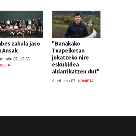
bes zabala jaso
"Banakako
u Ansak
Txapelketan
jokatzeko nire
rri
abu 07, 13:55
eskubidea
NIETA
aldarrikatzen dut"
Aiurri
abu 07
URNIETA