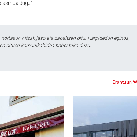
o asmoa dugu”.
ortasun hitzak jaso eta zabaltzen ditu. Harpidedun eginda,
tzen dituen komunikabidea babestuko duzu.
Erantzun