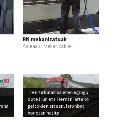
RN mekanizatuak
Asteasu
- Mekanizatuak
Tren zirkulazioa eten egingo
dute Irun eta Hernani arteko
rena
geltokien artean, larunbat
honetan hasita