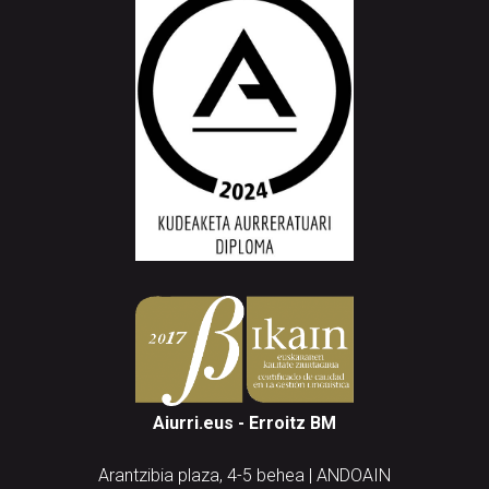
Aiurri.eus - Erroitz BM
Arantzibia plaza, 4-5 behea | ANDOAIN