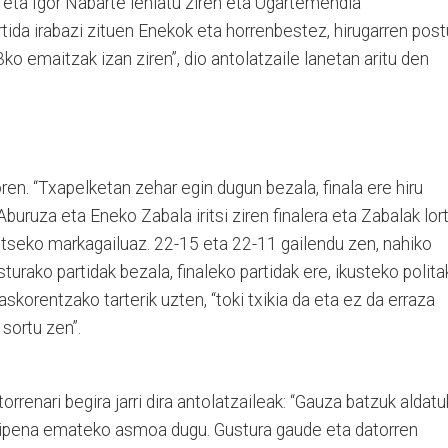
eta Igor Nabarte lehiatu ziren eta Ugartemendia
artida irabazi zituen Enekok eta horrenbestez, hirugarren pos
o emaitzak izan ziren”, dio antolatzaile lanetan aritu den
ren. “Txapelketan zehar egin dugun bezala, finala ere hiru
Aburuza eta Eneko Zabala iritsi ziren finalera eta Zabalak lor
utseko markagailuaz. 22-15 eta 22-11 gailendu zen, nahiko
sturako partidak bezala, finaleko partidak ere, ikusteko polita
askorentzako tarterik uzten, “toki txikia da eta ez da erraza
 sortu zen”.
rrenari begira jarri dira antolatzaileak: “Gauza batzuk aldat
rraipena emateko asmoa dugu. Gustura gaude eta datorren