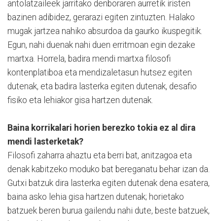
antolatzaileek jarritako denboraren aurretik iristen
bazinen adibidez, gerarazi egiten zintuzten. Halako
mugak jartzea nahiko absurdoa da gaurko ikuspegitik.
Egun, nahi duenak nahi duen erritmoan egin dezake
martxa. Horrela, badira mendi martxa filosofi
kontenplatiboa eta mendizaletasun hutsez egiten
dutenak, eta badira lasterka egiten dutenak, desafio
fisiko eta lehiakor gisa hartzen dutenak.
Baina korrikalari horien berezko tokia ez al dira
mendi lasterketak?
Filosofi zaharra ahaztu eta berri bat, anitzagoa eta
denak kabitzeko moduko bat bereganatu behar izan da.
Gutxi batzuk dira lasterka egiten dutenak dena esatera,
baina asko lehia gisa hartzen dutenak; horietako
batzuek beren burua gailendu nahi dute, beste batzuek,