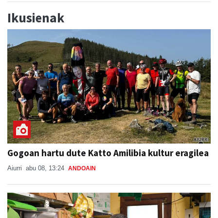
Ikusienak
Gogoan hartu dute Katto Amilibia kultur eragilea
Aiurri
abu 08, 13:24
ANDOAIN