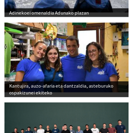
Adinekoei omenaldia Adunako plazan
Kantujira, auzo-afaria eta dantzaldia, asteburuko
ospakizunei ekiteko