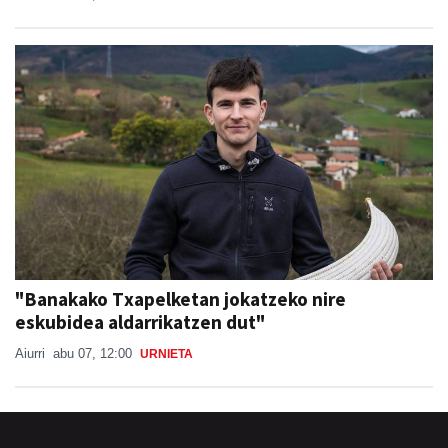
"Banakako Txapelketan jokatzeko nire
eskubidea aldarrikatzen dut"
Aiurri
abu 07, 12:00
URNIETA