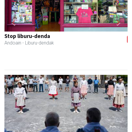
Previous
Next
Stop liburu-denda
Andoain
- Liburu-dendak