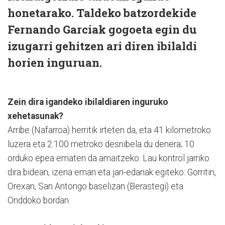
honetarako. Taldeko batzordekide
Fernando Garciak gogoeta egin du
izugarri gehitzen ari diren ibilaldi
horien inguruan.
Zein dira igandeko ibilaldiaren inguruko
xehetasunak?
Arribe (Nafarroa) herritik irteten da, eta 41 kilometroko
luzera eta 2.100 metroko desnibela du denera; 10
orduko epea ematen da amaitzeko. Lau kontrol jarriko
dira bidean, izena eman eta jan-edanak egiteko: Gorritin,
Orexan, San Antongo baselizan (Berastegi) eta
Onddoko bordan.