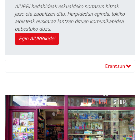
AIURRI hedabideak eskualdeko nortasun hitzak
jaso eta zabaltzen ditu. Harpidedun eginda, tokiko
albisteak euskaraz lantzen dituen komunikabidea
babestuko duzu.
Egin AIURRIkide!
Erantzun