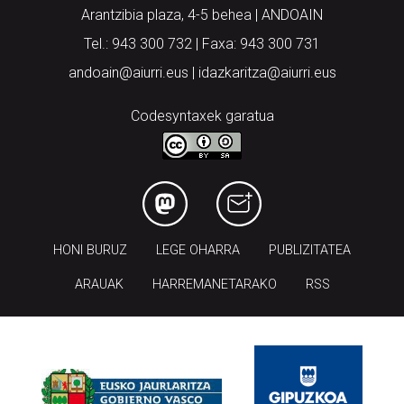
Arantzibia plaza, 4-5 behea | ANDOAIN
Tel.: 943 300 732 | Faxa: 943 300 731
andoain@aiurri.eus | idazkaritza@aiurri.eus
Codesyntaxek garatua
HONI BURUZ
LEGE OHARRA
PUBLIZITATEA
ARAUAK
HARREMANETARAKO
RSS