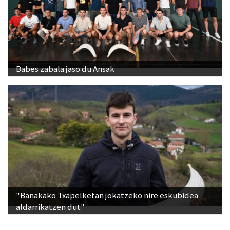
Babes zabala jaso du Ansak
"Banakako Txapelketan jokatzeko nire eskubidea
aldarrikatzen dut"