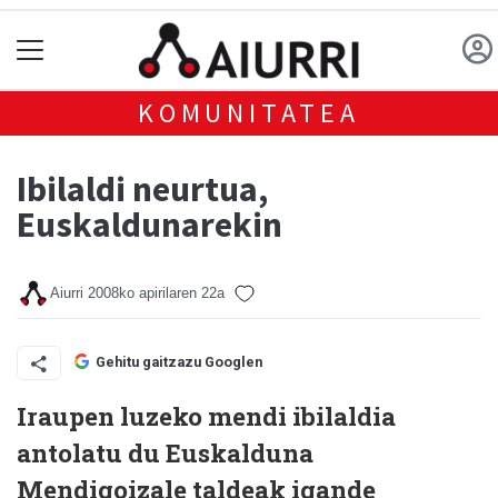
KOMUNITATEA
Ibilaldi neurtua,
Euskaldunarekin
Aiurri
2008ko apirilaren 22a
Gehitu gaitzazu Googlen
Iraupen luzeko mendi ibilaldia
antolatu du Euskalduna
Mendigoizale taldeak igande