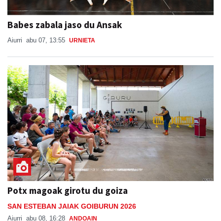
Babes zabala jaso du Ansak
Aiurri
abu 07, 13:55
URNIETA
Potx magoak girotu du goiza
SAN ESTEBAN JAIAK GOIBURUN 2026
Aiurri
abu 08, 16:28
ANDOAIN