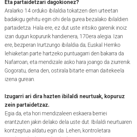
Eta partaidetzari dagokionez?
Aralarko 14 orduko ibilaldia tokatzen den urteetan
badakigu gehitu egin ohi dela gurea bezalako ibilaldien
partaidetza. Hala ere, ez dut uste iritsiko garenik inoiz
izan dugun kopururik handienera, 170era alegia. Izan
ere, bezperan Irurtzungo ibilaldia da; Euskal Herriko
lehiaketan parte hartzeko puntuagarri den bakarra da
Nafarroan, eta mendizale asko hara joango da ziurrenik.
Gogoratu, dena den, ostirala bitarte eman daitekeela
izena gurean.
Izugarri ari dira hazten ibilaldi neurtuak, kopuruz
zein partaidetzaz.
Egia da, eta hori mendizaleen eskaera berriei
erantzuten jakin delako dela uste dut. Ibilaldi neurtuaren
kontzeptua aldatu egin da. Lehen, kontroletara