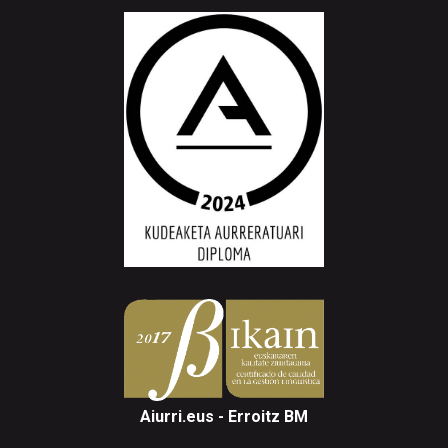
Aiurri.eus - Erroitz BM