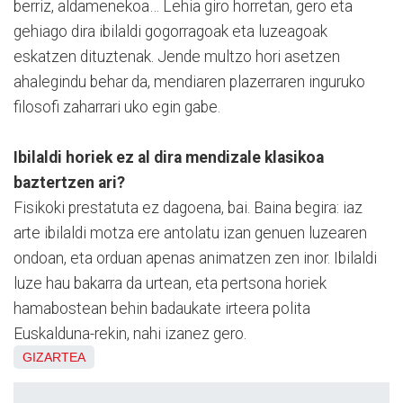
berriz, aldamenekoa… Lehia giro horretan, gero eta
gehiago dira ibilaldi gogorragoak eta luzeagoak
eskatzen dituztenak. Jende multzo hori asetzen
ahalegindu behar da, mendiaren plazerraren inguruko
filosofi zaharrari uko egin gabe.
Ibilaldi horiek ez al dira mendizale klasikoa
baztertzen ari?
Fisikoki prestatuta ez dagoena, bai. Baina begira: iaz
arte ibilaldi motza ere antolatu izan genuen luzearen
ondoan, eta orduan apenas animatzen zen inor. Ibilaldi
luze hau bakarra da urtean, eta pertsona horiek
hamabostean behin badaukate irteera polita
Euskalduna-rekin, nahi izanez gero.
GIZARTEA