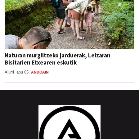
Naturan murgiltzeko jarduerak, Leizaran
Bisitarien Etxearen eskutik
Aiurri
abu 05
ANDOAIN