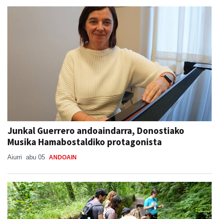
Junkal Guerrero andoaindarra, Donostiako
Musika Hamabostaldiko protagonista
Aiurri
abu 05
ANDOAIN