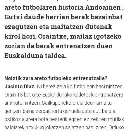
areto futbolaren historia Andoainen .
Gutxi daude herrian berak bezainbat
ezagutzen eta maitatzen dutenak
kirol hori. Oraintxe, mailaz igotzeko
zorian da berak entrenatzen duen
Euskalduna taldea.
Noiztik zara areto futboleko entrenatzaile?
Jacinto Diaz.
Ni berez zelaiko futbolean hasi nintzen.
Orain 13 bat urte Euskaldunako kadeteak entrenatzera
animatu nintzen. Sailkapeneko erdialdean amaitu
genuen, baina zerbait lortu genuela uste dut: baloia
ostikoz aurrera bota besterik egiten ez zekiten mutilak
baloiarekin txukun jokatzen saiatzen hasi ziren. Orduko