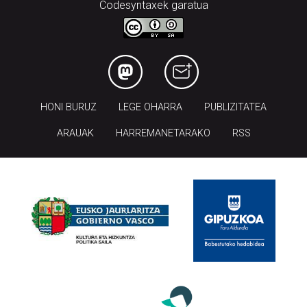
Codesyntaxek garatua
HONI BURUZ
LEGE OHARRA
PUBLIZITATEA
ARAUAK
HARREMANETARAKO
RSS