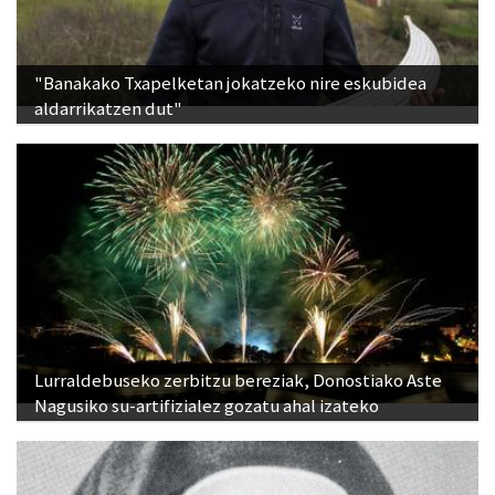
"Banakako Txapelketan jokatzeko nire eskubidea
aldarrikatzen dut"
Lurraldebuseko zerbitzu bereziak, Donostiako Aste
Nagusiko su-artifizialez gozatu ahal izateko