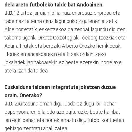
dela areto futboleko talde bat Andoainen.
J.D.
12 urtez jarraian ibilia naiz enpresaz enpresa eta
tabernaz taberna diruz lagunduko zigutenen atzetik.
Alde horretatik, eskertzekoa da zenbat lagundu diguten
taberna ugarik, Orkatz Gozotegiak, Iceberg Izozkiak eta
Adarra Frutak eta bereziki Alberto Orozko herrikideak.
Horiek emandakoarekin eta fitxak ordaintzeko
jokalariek jarritakoarekin ez beste ezerekin, horrelaxe
atera izan da taldea.
Euskalduna taldean integratuta jokatzen duzue
orain. Onerako?
J.D.
Ziurtasuna eman digu. Jada ez dugu ibili behar
esponsorraren bila edo azpiegiturazko beste hainbat
lan egin behar, eta horrek erraztu digu futbol kontuetan
gehiago zentratu ahal izatea.