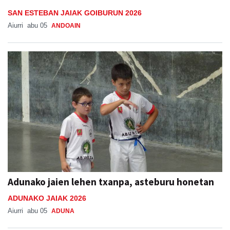
SAN ESTEBAN JAIAK GOIBURUN 2026
Aiurri
abu 05
ANDOAIN
Adunako jaien lehen txanpa, asteburu honetan
ADUNAKO JAIAK 2026
Aiurri
abu 05
ADUNA