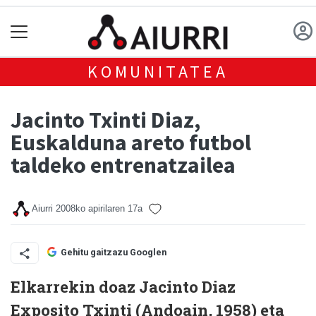
KOMUNITATEA
Jacinto Txinti Diaz,
Euskalduna areto futbol
taldeko entrenatzailea
Aiurri
2008ko apirilaren 17a
Gehitu gaitzazu Googlen
Elkarrekin doaz Jacinto Diaz
Exposito Txinti (Andoain, 1958) eta