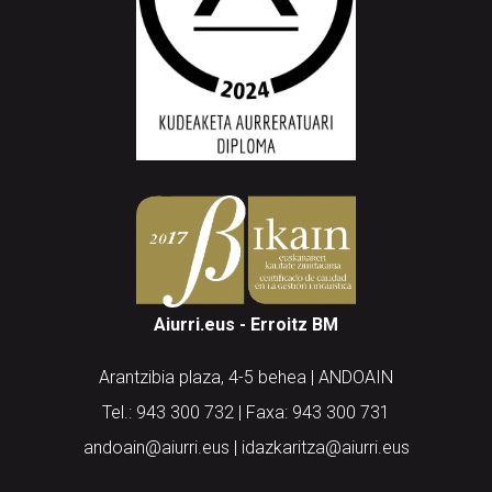
Aiurri.eus - Erroitz BM
Arantzibia plaza, 4-5 behea | ANDOAIN
Tel.: 943 300 732 | Faxa: 943 300 731
andoain@aiurri.eus | idazkaritza@aiurri.eus