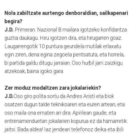
Nola zabiltzate aurtengo denboraldian, sailkapenari
begira?
J.D.
Primeran. Nazional B mailara igotzeko konfidantza
guztia daukagu. Hiru igotzen dira, eta hirugarren goaz.
Laugarrengotik 10 puntura geundela mutilak erlaxatu
egin ziren, dena egina zegoela pentsatuta, eta horrela,
bi partida galdu ditugu jarraian. Oso hurbil jarri zaizkigu
atzekoak, baina igoko gara.
Zer moduz modaltzen zara jokalariekin?
J.D.
Oso giro polita sortu da Andres Aristi eta biok
osatzen dugun talde teknikoaren eta euren artean, eta
oso maila ona ematen ari dira. Apirilean gaude, eta
entrenamenduetan jokalarien kopurua ez da hamarretik
jaitsi. Bada aldea! Iaz jendeari telefonoz deika eta ibili