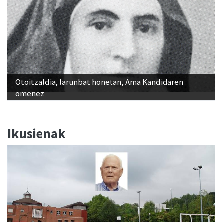
Otoitzaldia, larunbat honetan, Ama Kandidaren
omenez
Ikusienak