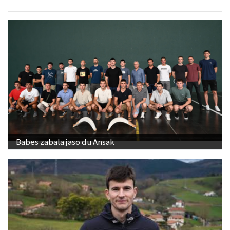
Babes zabala jaso du Ansak