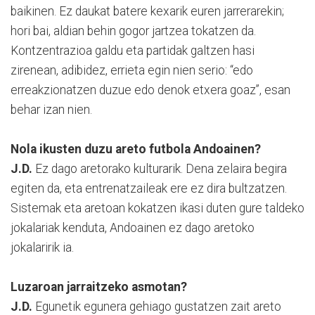
baikinen. Ez daukat batere kexarik euren jarrerarekin;
hori bai, aldian behin gogor jartzea tokatzen da.
Kontzentrazioa galdu eta partidak galtzen hasi
zirenean, adibidez, errieta egin nien serio: “edo
erreakzionatzen duzue edo denok etxera goaz”, esan
behar izan nien.
Nola ikusten duzu areto futbola Andoainen?
J.D.
Ez dago aretorako kulturarik. Dena zelaira begira
egiten da, eta entrenatzaileak ere ez dira bultzatzen.
Sistemak eta aretoan kokatzen ikasi duten gure taldeko
jokalariak kenduta, Andoainen ez dago aretoko
jokalaririk ia.
Luzaroan jarraitzeko asmotan?
J.D.
Egunetik egunera gehiago gustatzen zait areto