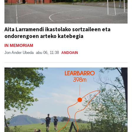
Aita Larramendi ikastolako sortzaileen eta
ondorengoen arteko katebegia
IN MEMORIAM
Jon Ander Ubeda
abu 06, 11:38
ANDOAIN