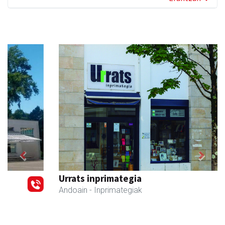
Previous
Next
Urrats inprimategia
Andoain
- Inprimategiak