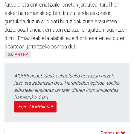
futbola eta entrenatzaile lanetan jardutea. Kirol honi
esker harremanak egiten dituzu jende askorekin,
gustukoa duzun arlo bati buruz dakizuna erakusten
duzu, poz handiak ematen dizkizu, erlajatzen laguntzen
dizu... Emazteak eta alabak ezezkorik esaten ez duten
bitartean, jarraitzeko asmoa dut.
GIZARTEA
AIURRI hedabideak eskualdeko nortasun hitzak
jaso eta zabaltzen ditu. Harpidedun eginda, tokiko
albisteak euskaraz lantzen dituen komunikabidea
babestuko duzu.
Egin AIURRIkide!
Erantzun