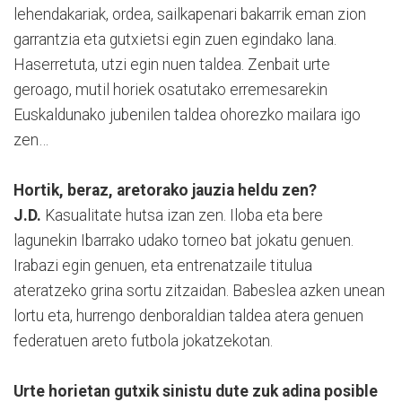
lehendakariak, ordea, sailkapenari bakarrik eman zion
garrantzia eta gutxietsi egin zuen egindako lana.
Haserretuta, utzi egin nuen taldea. Zenbait urte
geroago, mutil horiek osatutako erremesarekin
Euskaldunako jubenilen taldea ohorezko mailara igo
zen…
Hortik, beraz, aretorako jauzia heldu zen?
J.D.
Kasualitate hutsa izan zen. Iloba eta bere
lagunekin Ibarrako udako torneo bat jokatu genuen.
Irabazi egin genuen, eta entrenatzaile titulua
ateratzeko grina sortu zitzaidan. Babeslea azken unean
lortu eta, hurrengo denboraldian taldea atera genuen
federatuen areto futbola jokatzekotan.
Urte horietan gutxik sinistu dute zuk adina posible