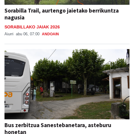
Sorabilla Trail, aurtengo jaietako berrikuntza
nagusia
SORABILLAKO JAIAK 2026
Aiurri
abu 06, 07:00
ANDOAIN
Bus zerbitzua Sanestebanetara, asteburu
honetan