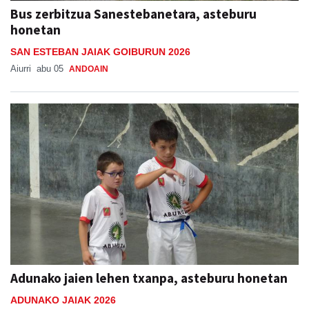
Bus zerbitzua Sanestebanetara, asteburu
honetan
SAN ESTEBAN JAIAK GOIBURUN 2026
Aiurri
abu 05
ANDOAIN
Adunako jaien lehen txanpa, asteburu honetan
ADUNAKO JAIAK 2026