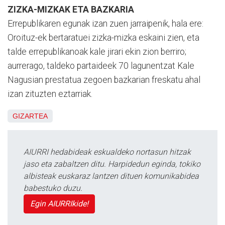
ZIZKA-MIZKAK ETA BAZKARIA
Errepublikaren egunak izan zuen jarraipenik, hala ere:
Oroituz-ek bertaratuei zizka-mizka eskaini zien, eta
talde errepublikanoak kale jirari ekin zion berriro;
aurrerago, taldeko partaideek 70 lagunentzat Kale
Nagusian prestatua zegoen bazkarian freskatu ahal
izan zituzten eztarriak.
GIZARTEA
AIURRI hedabideak eskualdeko nortasun hitzak
jaso eta zabaltzen ditu. Harpidedun eginda, tokiko
albisteak euskaraz lantzen dituen komunikabidea
babestuko duzu.
Egin AIURRIkide!