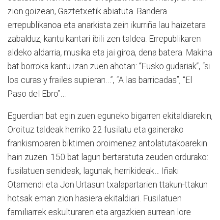
zion goizean, Gaztetxetik abiatuta. Bandera
errepublikanoa eta anarkista zein ikurriña lau haizetara
zabalduz, kantu kantari ibili zen taldea. Errepublikaren
aldeko aldarria, musika eta jai giroa, dena batera. Makina
bat borroka kantu izan zuen ahotan: “Eusko gudariak”, “si
los curas y frailes supieran…”, “A las barricadas”, “El
Paso del Ebro”…
Eguerdian bat egin zuen eguneko bigarren ekitaldiarekin,
Oroituz taldeak herriko 22 fusilatu eta gainerako
frankismoaren biktimen oroimenez antolatutakoarekin
hain zuzen. 150 bat lagun bertaratuta zeuden ordurako:
fusilatuen senideak, lagunak, herrikideak… Iñaki
Otamendi eta Jon Urtasun txalapartarien ttakun-ttakun
hotsak eman zion hasiera ekitaldiari. Fusilatuen
familiarrek eskulturaren eta argazkien aurrean lore