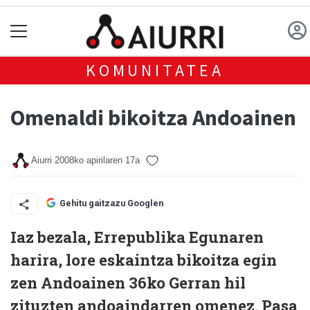
KOMUNITATEA
Omenaldi bikoitza Andoainen
Aiurri
2008ko apirilaren 17a
Gehitu gaitzazu Googlen
Iaz bezala, Errepublika Egunaren
harira, lore eskaintza bikoitza egin
zen Andoainen 36ko Gerran hil
zituzten andoaindarren omenez. Pasa