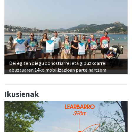
Dei egiten diegu donostiarrei eta gipuzkoarrei
abuztuaren 14ko mobilizazioan parte hartzera
Ikusienak