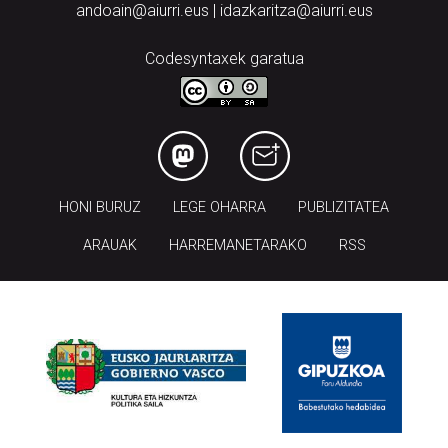
andoain@aiurri.eus | idazkaritza@aiurri.eus
Codesyntaxek garatua
HONI BURUZ
LEGE OHARRA
PUBLIZITATEA
ARAUAK
HARREMANETARAKO
RSS