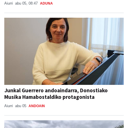
Aiurri
abu 05, 08:47
ADUNA
Junkal Guerrero andoaindarra, Donostiako
Musika Hamabostaldiko protagonista
Aiurri
abu 05
ANDOAIN