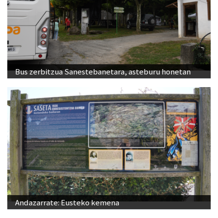
Bus zerbitzua Sanestebanetara, asteburu honetan
Andazarrate: Eusteko kemena