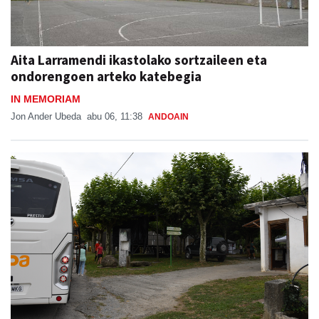
Aita Larramendi ikastolako sortzaileen eta
ondorengoen arteko katebegia
IN MEMORIAM
Jon Ander Ubeda
abu 06, 11:38
ANDOAIN