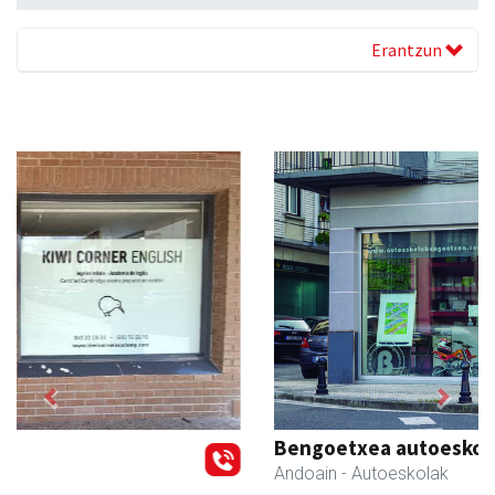
Erantzun
Previous
Next
Bengoetxea autoeskola
Andoain
- Autoeskolak