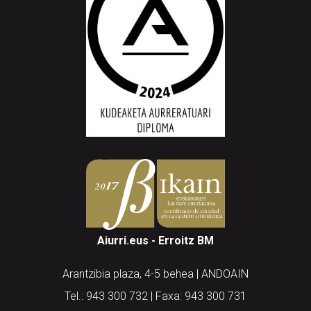
Aiurri.eus - Erroitz BM
Arantzibia plaza, 4-5 behea | ANDOAIN
Tel.: 943 300 732 | Faxa: 943 300 731