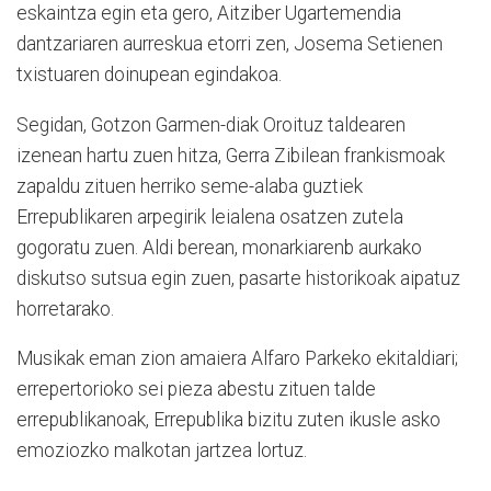
eskaintza egin eta gero, Aitziber Ugartemendia
dantzariaren aurreskua etorri zen, Josema Setienen
txistuaren doinupean egindakoa.
Segidan, Gotzon Garmen-diak Oroituz taldearen
izenean hartu zuen hitza, Gerra Zibilean frankismoak
zapaldu zituen herriko seme-alaba guztiek
Errepublikaren arpegirik leialena osatzen zutela
gogoratu zuen. Aldi berean, monarkiarenb aurkako
diskutso sutsua egin zuen, pasarte historikoak aipatuz
horretarako.
Musikak eman zion amaiera Alfaro Parkeko ekitaldiari;
errepertorioko sei pieza abestu zituen talde
errepublikanoak, Errepublika bizitu zuten ikusle asko
emoziozko malkotan jartzea lortuz.