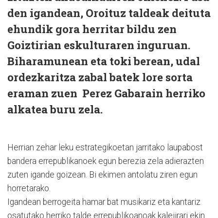
den igandean, Oroituz taldeak deituta
ehundik gora herritar bildu zen
Goiztirian eskulturaren inguruan.
Biharamunean eta toki berean, udal
ordezkaritza zabal batek lore sorta
eraman zuen Perez Gabarain herriko
alkatea buru zela.
Herrian zehar leku estrategikoetan jarritako laupabost
bandera errepublikanoek egun berezia zela adierazten
zuten igande goizean. Bi ekimen antolatu ziren egun
horretarako.
Igandean berrogeita hamar bat musikariz eta kantariz
osatutako herriko talde errepublikoanoak kalejirari ekin