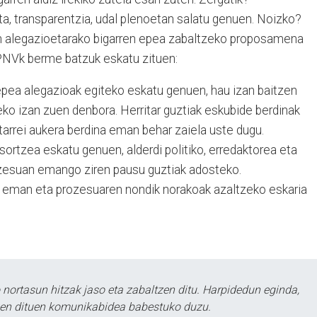
ta, transparentzia, udal plenoetan salatu genuen. Noizko?
n alegazioetarako bigarren epea zabaltzeko proposamena
PNVk berme batzuk eskatu zituen:
pea alegazioak egiteko eskatu genuen, hau izan baitzen
eko izan zuen denbora. Herritar guztiak eskubide berdinak
tarrei aukera berdina eman behar zaiela uste dugu.
 sortzea eskatu genuen, alderdi politiko, erredaktorea eta
ozesuan emango ziren pausu guztiak adosteko.
ia eman eta prozesuaren nondik norakoak azaltzeko eskaria
ortasun hitzak jaso eta zabaltzen ditu. Harpidedun eginda,
tzen dituen komunikabidea babestuko duzu.