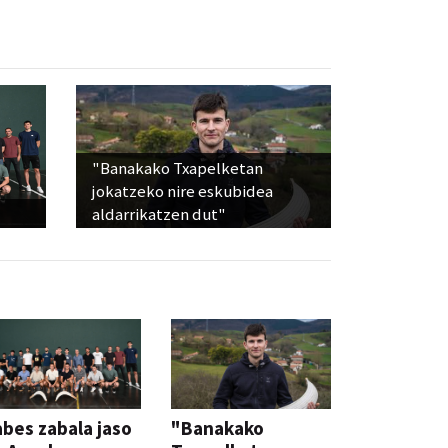
"Banakako Txapelketan
jokatzeko nire eskubidea
aldarrikatzen dut"
bes zabala jaso
"Banakako