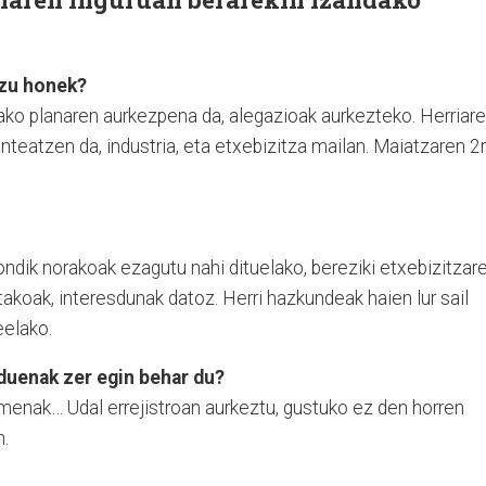
tzu honek?
ko planaren aurkezpena da, alegazioak aurkezteko. Herriar
teatzen da, industria, eta etxebizitza mailan. Maiatzaren 2
ondik norakoak ezagutu nahi dituelako, bereziki etxebizitzar
takoak, interesdunak datoz. Herri hazkundeak haien lur sail
elako.
duenak zer egin behar du?
menak… Udal errejistroan aurkeztu, gustuko ez den horren
n.