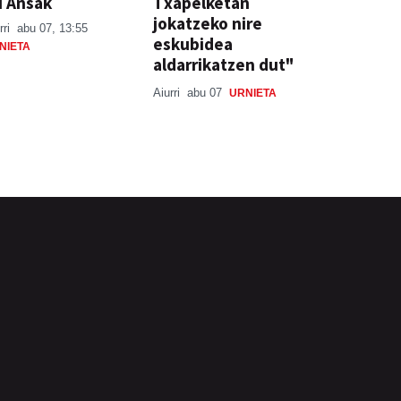
u Ansak
Txapelketan
jokatzeko nire
rri
abu 07, 13:55
eskubidea
NIETA
aldarrikatzen dut"
Aiurri
abu 07
URNIETA