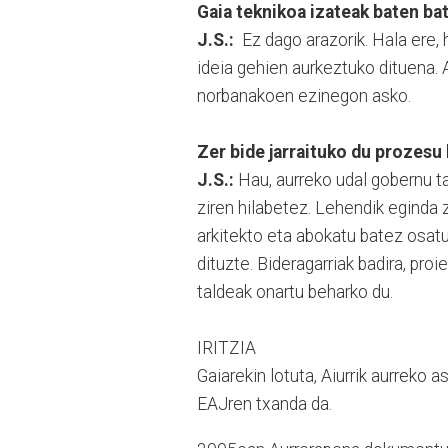
Gaia teknikoa izateak baten ba
J.S.:
Ez dago arazorik. Hala ere, 
ideia gehien aurkeztuko dituena. 
norbanakoen ezinegon asko.
Zer bide jarraituko du prozesu
J.S.:
Hau, aurreko udal gobernu ta
ziren hilabetez. Lehendik eginda z
arkitekto eta abokatu batez osat
dituzte. Bideragarriak badira, proi
taldeak onartu beharko du.
IRITZIA
Gaiarekin lotuta, Aiurrik aurreko 
EAJren txanda da.