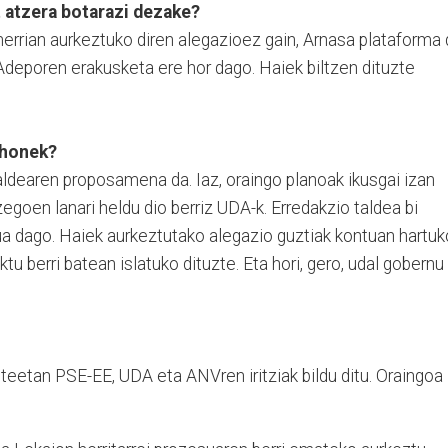
t atzera botarazi dezake?
herrian aurkeztuko diren alegazioez gain, Arnasa plataforma
Adeporen erakusketa ere hor dago. Haiek biltzen dituzte
 honek?
ldearen proposamena da. Iaz, oraingo planoak ikusgai izan
egoen lanari heldu dio berriz UDA-k. Erredakzio taldea bi
ua dago. Haiek aurkeztutako alegazio guztiak kontuan hartuk
ektu berri batean islatuko dituzte. Eta hori, gero, udal gobernu
asteetan PSE-EE, UDA eta ANVren iritziak bildu ditu. Oraingoa