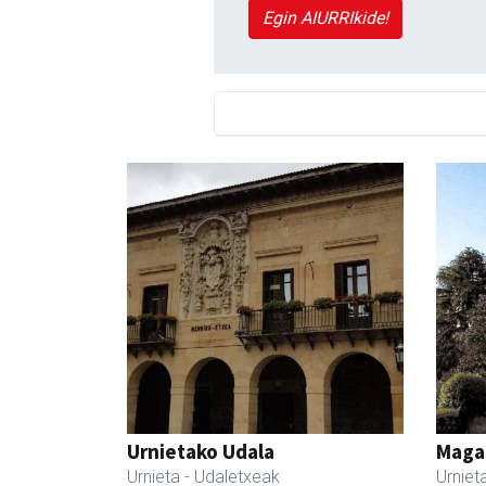
Egin AIURRIkide!
Urnietako Udala
Maga
Urnieta
- Udaletxeak
Urniet