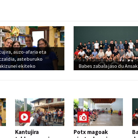
ujira, auzo-afaria eta
tzaldia, asteburuko
akizunei ekiteko
Babes zabala jaso du Ansak
Kantujira
Potx magoak
Ba