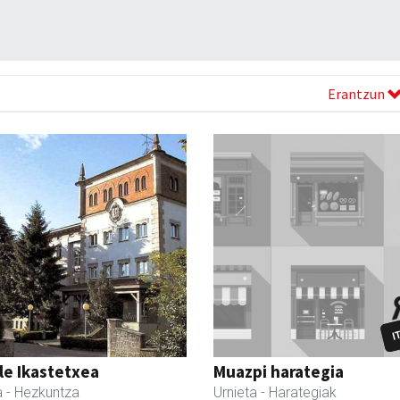
Erantzun
le Ikastetxea
Muazpi harategia
a
- Hezkuntza
Urnieta
- Harategiak