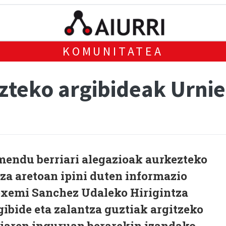
KOMUNITATEA
zteko argibideak Urni
mendu berriari alegazioak aurkezteko
a aretoan ipini duten informazio
Joxemi Sanchez Udaleko Hirigintza
gibide eta zalantza guztiak argitzeko
gaiaren inguruan berarekin izandako