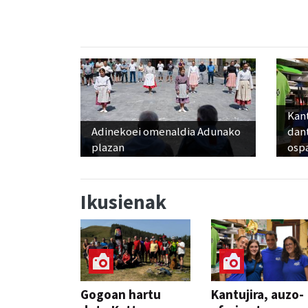
Kant
Adinekoei omenaldia Adunako
dan
plazan
osp
Ikusienak
Gogoan hartu
Kantujira, auzo-