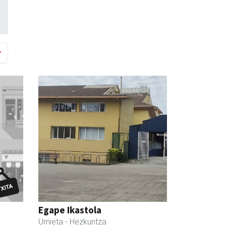
Egape Ikastola
Urnieta
- Hezkuntza