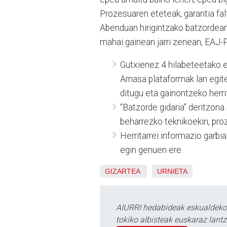
Prozesuaren eteteak, garantia fal
Abenduan hirigintzako batzordea
mahai gainean jarri zenean, EAJ-
Gutxienez 4 hilabeteetako e
Arnasa plataformak lan egit
ditugu eta gainontzeko herri
“Batzorde gidaria” deritzona
beharrezko teknikoekin, pr
Herritarrei informazio garb
egin genuen ere.
GIZARTEA
URNIETA
AIURRI hedabideak eskualdeko n
tokiko albisteak euskaraz lan