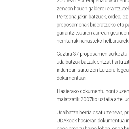
2005ean Aurrerapena dokumentua 
zenean hauen galderei erantzutek
Pertsona jakin batzuek, ordea, ez 
proposamenak bideratzeko eta pa
garrantzitsuaren aurrean geunden.
herritarrak nahasteko helburuareki
Guztira 37 proposamen aurkeztu 
udalbatzak batzuk ontzat hartu zi
indarrean sartu zen Lurzoru lege
dokumentuari.
Hasierako dokumentu honi zuzenke
maiatzatik 2007ko uztaila arte, 
Udalbatza berria osatu zenean, pr
UDAkoek hasieran dokumentua inp
epea amaitu baino lehen, epea big