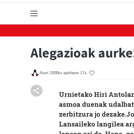
Alegazioak aurke
Aiurri
2008ko apirilaren 17a
Urnietako Hiri Antola
asmoa duenak udalbatz
zerbitzura jo dezake.
Lansaileko langilea ar
lanean ari da. Hona, 