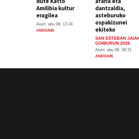
dute Katto
afaria eta
Amilibia kultur
dantzaldia,
eragilea
asteburuko
ospakizunei
Aiurri
abu 08, 13:24
ekiteko
ANDOAIN
SAN ESTEBAN JAIA
GOIBURUN 2026
Aiurri
abu 08, 09:31
ANDOAIN