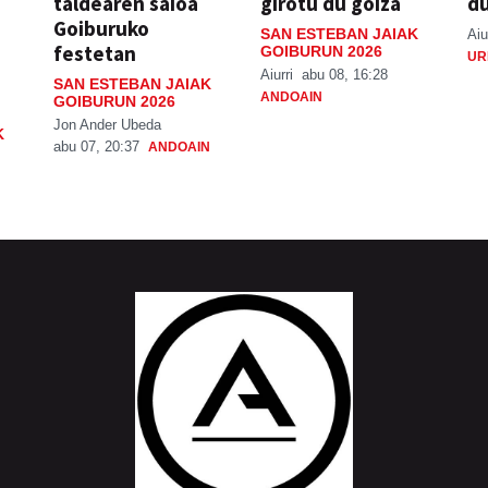
taldearen saioa
girotu du goiza
d
Goiburuko
SAN ESTEBAN JAIAK
Aiu
festetan
GOIBURUN 2026
UR
Aiurri
abu 08, 16:28
SAN ESTEBAN JAIAK
ANDOAIN
GOIBURUN 2026
Jon Ander Ubeda
K
abu 07, 20:37
ANDOAIN