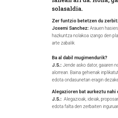
solasaldia.
Zer funtzio betetzen du zerbi
Joxemi Sanchez:
Arauen hasiera
hazkuntza nolakoa izango den plan
arte zabalik.
Ba al dabil mugimendurik?
J.S.:
Jende asko dator, gaiaren n
alorrean. Baina gehienak inplikatu
edota ondasunetan eragin dezake
Alegazioren bat aurkeztu nahi 
J.S.:
Alegazioak, ideiak, proposa
edota falta den zerbaiten ingurua