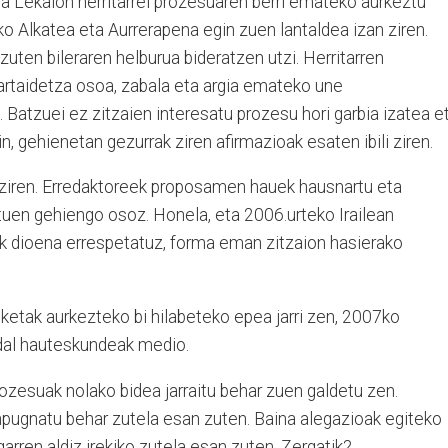
Lekaion herritarrei prozesuaren berri emateko aurkeztu
o Alkatea eta Aurrerapena egin zuen lantaldea izan ziren.
zuten bileraren helburua bideratzen utzi. Herritarren
rtaidetza osoa, zabala eta argia emateko une
 Batzuei ez zitzaien interesatu prozesu hori garbia izatea et
n, gehienetan gezurrak ziren afirmazioak esaten ibili ziren.
ziren. Erredaktoreek proposamen hauek hausnartu eta
tuen gehiengo osoz. Honela, eta 2006.urteko Irailean
ak dioena errespetatuz, forma eman zitzaion hasierako
tak aurkezteko bi hilabeteko epea jarri zen, 2007ko
udal hauteskundeak medio.
ozesuak nolako bidea jarraitu behar zuen galdetu zen.
ugnatu behar zutela esan zuten. Baina alegazioak egiteko
arren aldiz irekiko zutela esan zuten. Zergatik?