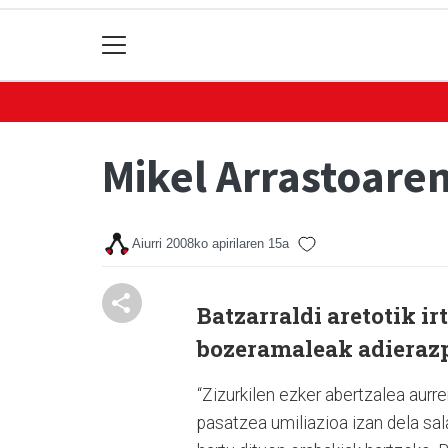
Mikel Arrastoare
Aiurri
2008ko apirilaren 15a
Batzarraldi aretotik i
bozeramaleak adierazp
“Zizurkilen ezker abertzalea aurr
pasatzea umiliazioa izan dela sal