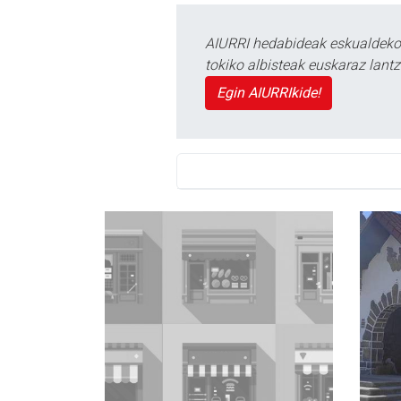
AIURRI hedabideak eskualdeko n
tokiko albisteak euskaraz lan
Egin AIURRIkide!