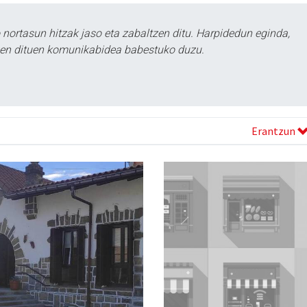
ortasun hitzak jaso eta zabaltzen ditu. Harpidedun eginda,
tzen dituen komunikabidea babestuko duzu.
Erantzun