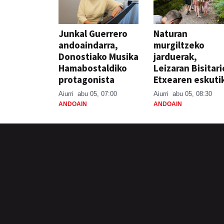
Junkal Guerrero
Naturan
andoaindarra,
murgiltzeko
Donostiako Musika
jarduerak,
Hamabostaldiko
Leizaran Bisitar
protagonista
Etxearen eskuti
Aiurri
abu 05, 07:00
Aiurri
abu 05, 08:30
ANDOAIN
ANDOAIN