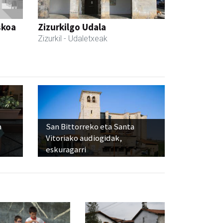
skoa
Zizurkilgo Udala
Zizurkil
- Udaletxeak
a
San Bittorreko eta Santa
Vitoriako audiogidak,
eskuragarri