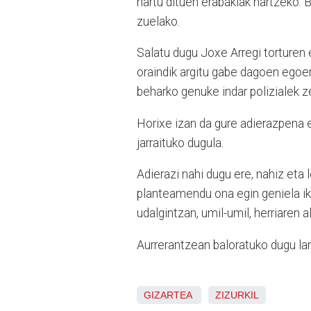
hartu dituen erabakiak hartzeko. B
zuelako.
Salatu dugu Joxe Arregi torturen e
oraindik argitu gabe dagoen egoer
beharko genuke indar polizialek z
Horixe izan da gure adierazpena e
jarraituko dugula.
Adierazi nahi dugu ere, nahiz eta 
planteamendu ona egin geniela iku
udalgintzan, umil-umil, herriaren a
Aurrerantzean baloratuko dugu lan
GIZARTEA
ZIZURKIL