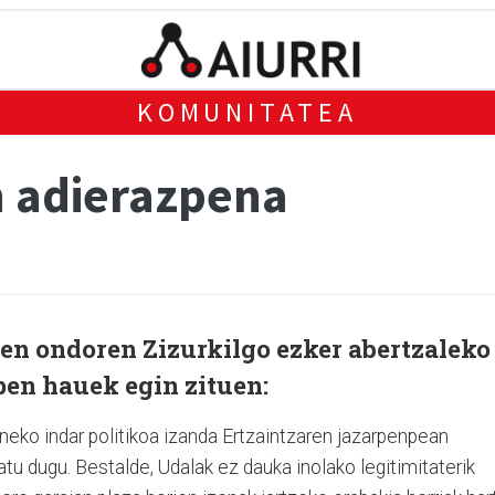
KOMUNITATEA
n adierazpena
rten ondoren Zizurkilgo ezker abertzaleko
en hauek egin zituen:
eneko indar politikoa izanda Ertzaintzaren jazarpenpean
atu dugu. Bestalde, Udalak ez dauka inolako legitimitaterik