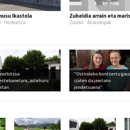
usu Ikastola
Zubeldia arrain eta mari
l
- Hezkuntza
Zizurkil
- Arrandegiak
 zerbitzua
"Ostiraleko kontzertu gau
estebanetara, asteburu
izaten da jaietako
etan
jendetsuena"