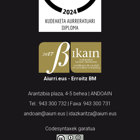
Aiurri.eus - Erroitz BM
Arantzibia plaza, 4-5 behea | ANDOAIN
Tel.: 943 300 732 | Faxa: 943 300 731
andoain@aiurri.eus | idazkaritza@aiurri.eus
Codesyntaxek garatua