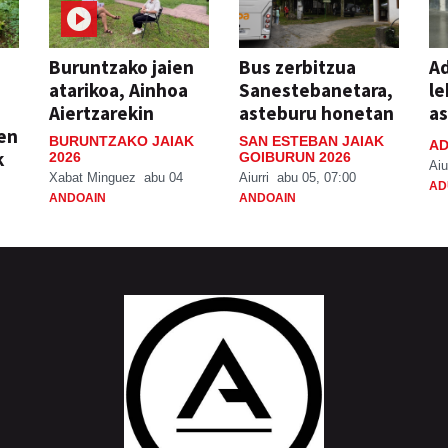
Buruntzako jaien
Bus zerbitzua
Ad
atarikoa, Ainhoa
Sanestebanetara,
le
Aiertzarekin
asteburu honetan
a
ien
BURUNTZAKO JAIAK
SAN ESTEBAN JAIAK
AD
k
2026
GOIBURUN 2026
Aiu
Xabat Minguez
abu 04
Aiurri
abu 05, 07:00
AD
ANDOAIN
ANDOAIN