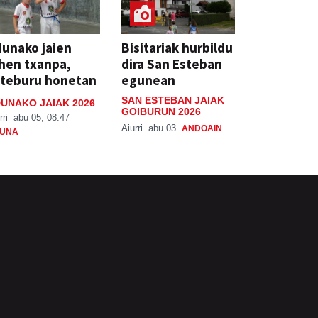
unako jaien
Bisitariak hurbildu
hen txanpa,
dira San Esteban
steburu honetan
egunean
SAN ESTEBAN JAIAK
UNAKO JAIAK 2026
GOIBURUN 2026
rri
abu 05, 08:47
Aiurri
abu 03
ANDOAIN
UNA