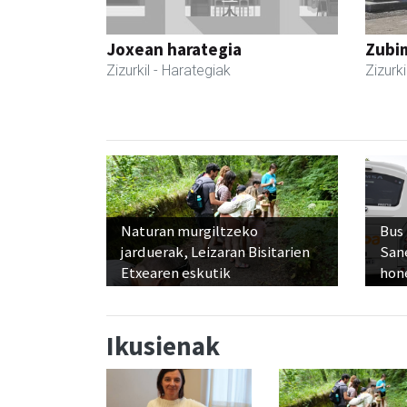
Joxean harategia
Zubim
Zizurkil
- Harategiak
Zizurki
Naturan murgiltzeko
Bus
jarduerak, Leizaran Bisitarien
San
Etxearen eskutik
hon
Ikusienak