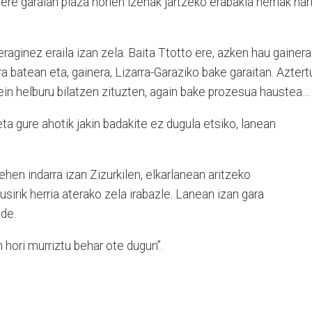
ere garaian plaza horien izenak jartzeko erabakia herriak har
raginez eraila izan zela. Baita Ttotto ere, azken hau gainera
a batean eta, gainera, Lizarra-Garaziko bake garaitan. Aztert
ein helburu bilatzen zituzten, again bake prozesua haustea…
ta gure ahotik jakin badakite ez dugula etsiko, lanean
lehen indarra izan Zizurkilen, elkarlanean aritzeko
sirik herria aterako zela irabazle. Lanean izan gara
lde.
 hori murriztu behar ote dugun”.