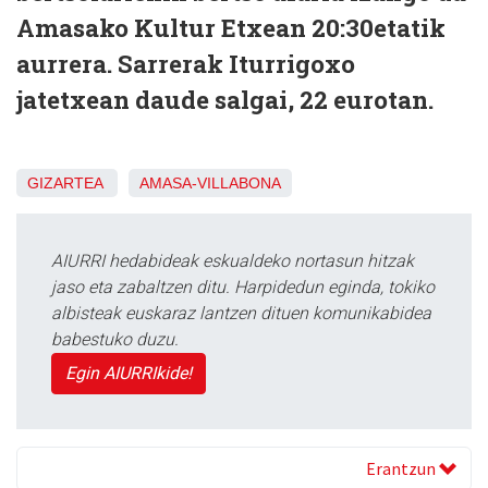
Amasako Kultur Etxean 20:30etatik
aurrera. Sarrerak Iturrigoxo
jatetxean daude salgai, 22 eurotan.
GIZARTEA
AMASA-VILLABONA
AIURRI hedabideak eskualdeko nortasun hitzak
jaso eta zabaltzen ditu. Harpidedun eginda, tokiko
albisteak euskaraz lantzen dituen komunikabidea
babestuko duzu.
Egin AIURRIkide!
Erantzun