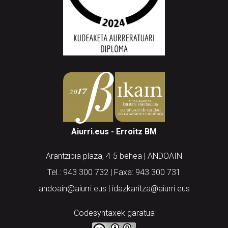
Aiurri.eus - Erroitz BM
Arantzibia plaza, 4-5 behea | ANDOAIN
Tel.: 943 300 732 | Faxa: 943 300 731
andoain@aiurri.eus | idazkaritza@aiurri.eus
Codesyntaxek garatua