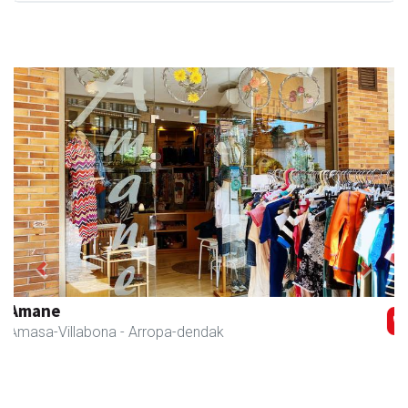
Previous
Next
Zubimusu Ikastola
Amasa-Villabona
- Hezkuntza