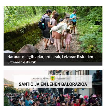
Naturan murgiltzeko jarduerak, Leizaran Bisitarien
Etxearen eskutik