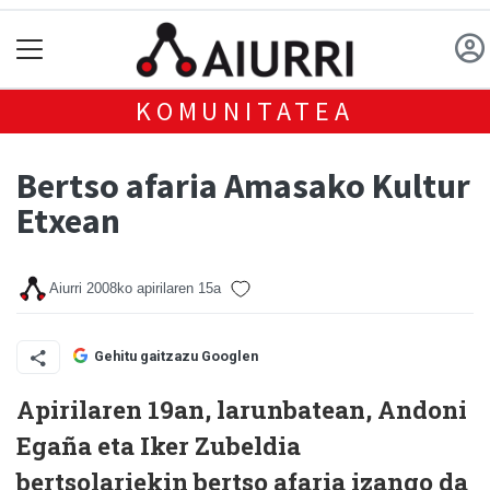
KOMUNITATEA
Bertso afaria Amasako Kultur
Etxean
Aiurri
2008ko apirilaren 15a
Gehitu gaitzazu Googlen
Apirilaren 19an, larunbatean, Andoni
Egaña eta Iker Zubeldia
bertsolariekin bertso afaria izango da