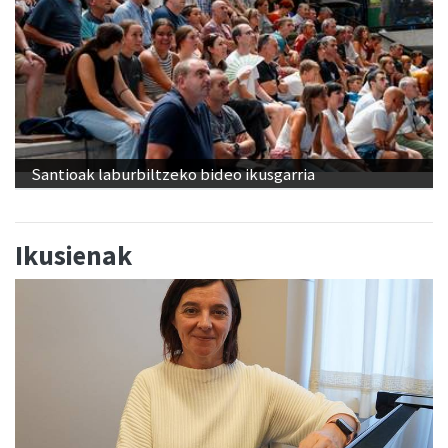
Santioak laburbiltzeko bideo ikusgarria
Ikusienak