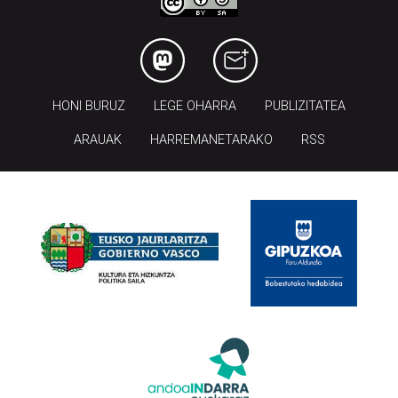
HONI BURUZ
LEGE OHARRA
PUBLIZITATEA
ARAUAK
HARREMANETARAKO
RSS