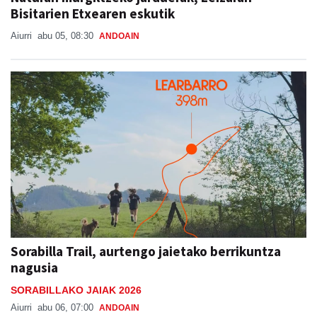
Bisitarien Etxearen eskutik
Aiurri
abu 05, 08:30
ANDOAIN
Sorabilla Trail, aurtengo jaietako berrikuntza
nagusia
SORABILLAKO JAIAK 2026
Aiurri
abu 06, 07:00
ANDOAIN