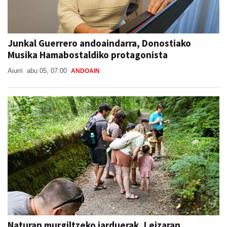
Junkal Guerrero andoaindarra, Donostiako
Musika Hamabostaldiko protagonista
Aiurri
abu 05, 07:00
ANDOAIN
Naturan murgiltzeko jarduerak, Leizaran