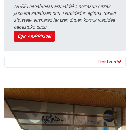
AIURRI hedabideak eskualdeko nortasun hitzak
jaso eta zabaltzen ditu. Harpidedun eginda, tokiko
albisteak euskaraz lantzen dituen komunikabidea
babestuko duzu.
Egin AIURRIkide!
Erantzun