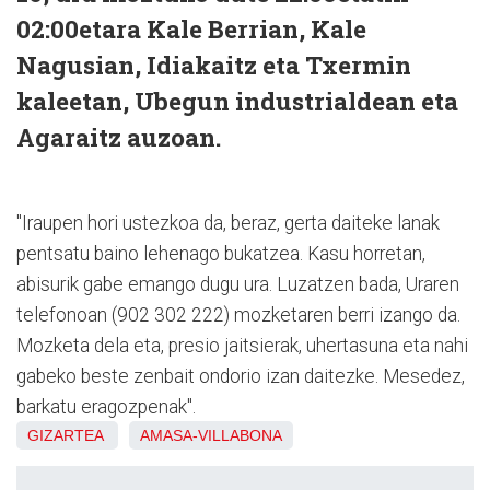
02:00etara Kale Berrian, Kale
Nagusian, Idiakaitz eta Txermin
kaleetan, Ubegun industrialdean eta
Agaraitz auzoan.
"Iraupen hori ustezkoa da, beraz, gerta daiteke lanak
pentsatu baino lehenago bukatzea. Kasu horretan,
abisurik gabe emango dugu ura. Luzatzen bada, Uraren
telefonoan (902 302 222) mozketaren berri izango da.
Mozketa dela eta, presio jaitsierak, uhertasuna eta nahi
gabeko beste zenbait ondorio izan daitezke. Mesedez,
barkatu eragozpenak".
GIZARTEA
AMASA-VILLABONA