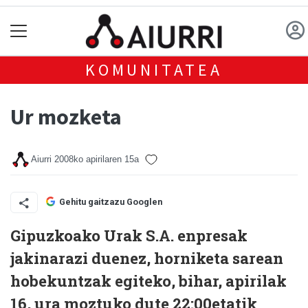
KOMUNITATEA
Ur mozketa
Aiurri
2008ko apirilaren 15a
Gehitu gaitzazu Googlen
Gipuzkoako Urak S.A. enpresak
jakinarazi duenez, horniketa sarean
hobekuntzak egiteko, bihar, apirilak
16, ura moztuko dute 22:00etatik