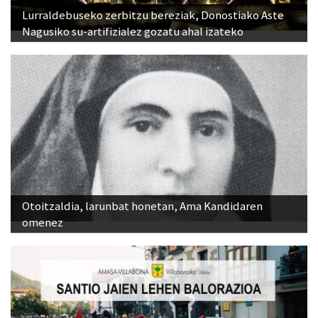
Lurraldebuseko zerbitzu bereziak, Donostiako Aste
Nagusiko su-artifizialez gozatu ahal izateko
Otoitzaldia, larunbat honetan, Ama Kandidaren
omenez