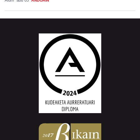
Aiurri
abu 05
ANDOAIN