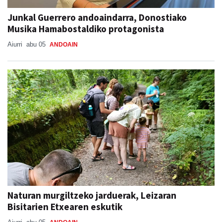
Junkal Guerrero andoaindarra, Donostiako
Musika Hamabostaldiko protagonista
Aiurri
abu 05
ANDOAIN
Naturan murgiltzeko jarduerak, Leizaran
Bisitarien Etxearen eskutik