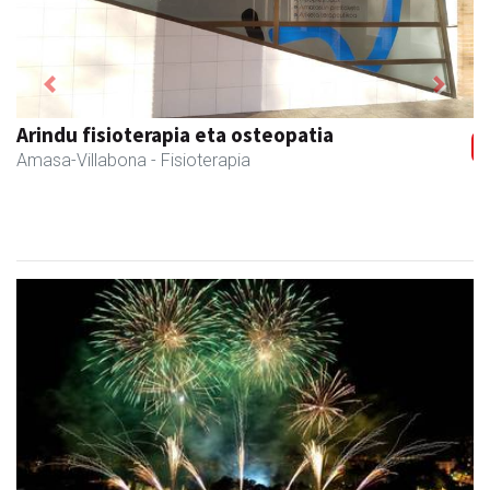
Previous
Next
Amane
Amasa-Villabona
- Arropa-dendak