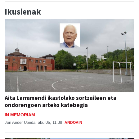
Ikusienak
Aita Larramendi ikastolako sortzaileen eta
ondorengoen arteko katebegia
IN MEMORIAM
Jon Ander Ubeda
abu 06, 11:38
ANDOAIN