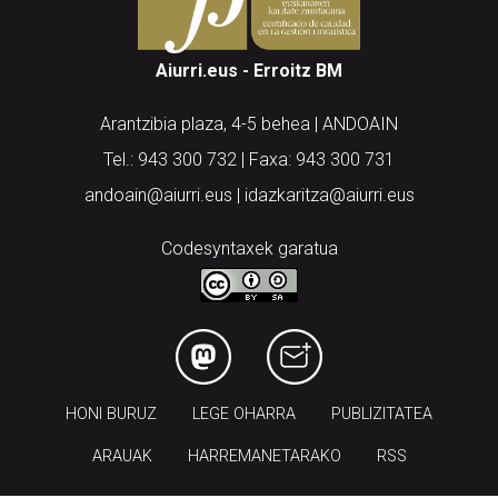
Aiurri.eus - Erroitz BM
Arantzibia plaza, 4-5 behea | ANDOAIN
Tel.: 943 300 732 | Faxa: 943 300 731
andoain@aiurri.eus | idazkaritza@aiurri.eus
Codesyntaxek garatua
HONI BURUZ
LEGE OHARRA
PUBLIZITATEA
ARAUAK
HARREMANETARAKO
RSS