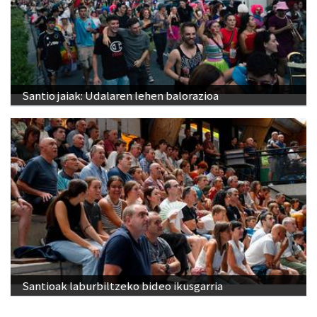
Santio jaiak: Udalaren lehen balorazioa
Santioak laburbiltzeko bideo ikusgarria