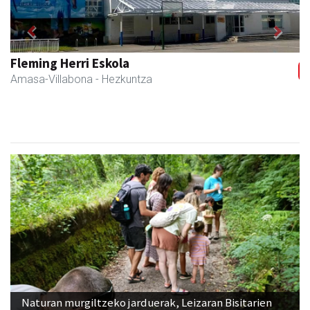
Previous
Next
Fleming Herri Eskola
Amasa-Villabona
- Hezkuntza
Naturan murgiltzeko jarduerak, Leizaran Bisitarien