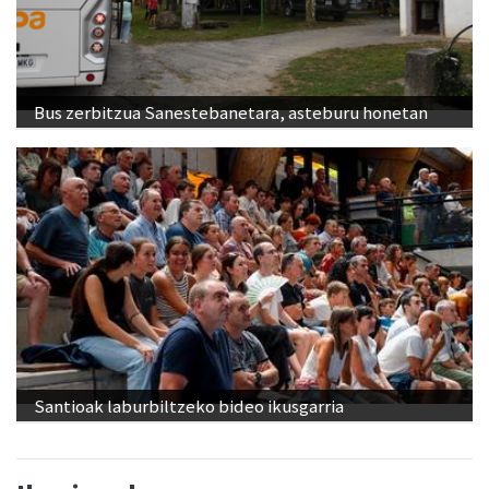
Bus zerbitzua Sanestebanetara, asteburu honetan
Santioak laburbiltzeko bideo ikusgarria