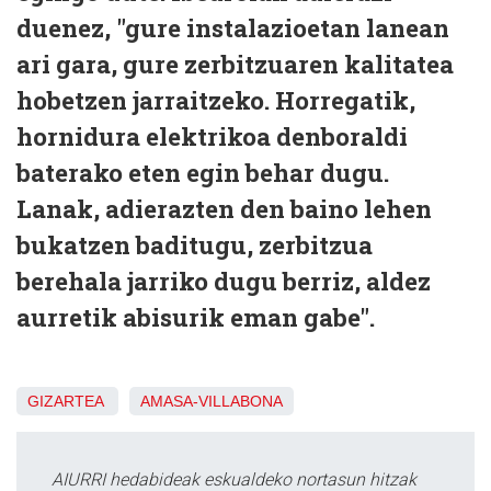
duenez, "gure instalazioetan lanean
ari gara, gure zerbitzuaren kalitatea
hobetzen jarraitzeko. Horregatik,
hornidura elektrikoa denboraldi
baterako eten egin behar dugu.
Lanak, adierazten den baino lehen
bukatzen baditugu, zerbitzua
berehala jarriko dugu berriz, aldez
aurretik abisurik eman gabe".
GIZARTEA
AMASA-VILLABONA
AIURRI hedabideak eskualdeko nortasun hitzak