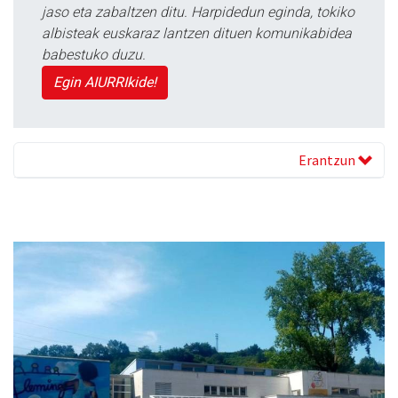
jaso eta zabaltzen ditu. Harpidedun eginda, tokiko
albisteak euskaraz lantzen dituen komunikabidea
babestuko duzu.
Egin AIURRIkide!
Erantzun