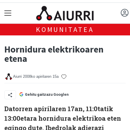
KOMUNITATEA
Hornidura elektrikoaren
etena
Aiurri
2008ko apirilaren 15a
Gehitu gaitzazu Googlen
Datorren apirilaren 17an, 11:0tatik
13:00etara hornidura elektrikoa eten
egingo dute. Ibedrolak adierazi