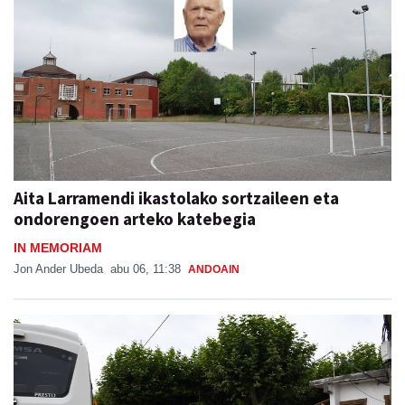
Aita Larramendi ikastolako sortzaileen eta
ondorengoen arteko katebegia
IN MEMORIAM
Jon Ander Ubeda
abu 06, 11:38
ANDOAIN