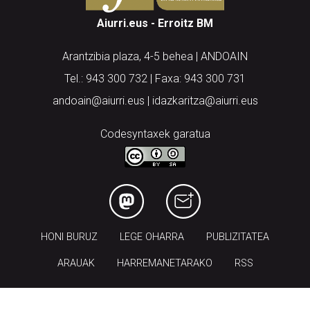
Aiurri.eus - Erroitz BM
Arantzibia plaza, 4-5 behea | ANDOAIN
Tel.: 943 300 732 | Faxa: 943 300 731
andoain@aiurri.eus | idazkaritza@aiurri.eus
Codesyntaxek garatua
HONI BURUZ
LEGE OHARRA
PUBLIZITATEA
ARAUAK
HARREMANETARAKO
RSS