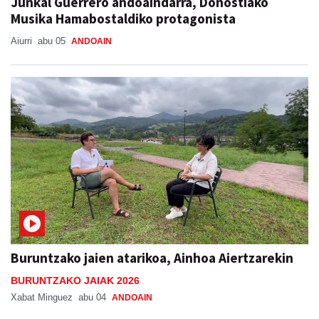
Junkal Guerrero andoaindarra, Donostiako
Musika Hamabostaldiko protagonista
Aiurri
abu 05
ANDOAIN
Buruntzako jaien atarikoa, Ainhoa Aiertzarekin
BURUNTZAKO JAIAK 2026
Xabat Minguez
abu 04
ANDOAIN