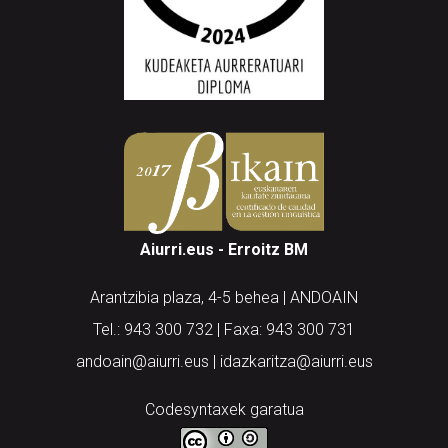
Aiurri.eus - Erroitz BM
Arantzibia plaza, 4-5 behea | ANDOAIN
Tel.: 943 300 732 | Faxa: 943 300 731
andoain@aiurri.eus | idazkaritza@aiurri.eus
Codesyntaxek garatua