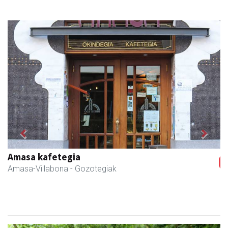
Previous
Next
Amasa kafetegia
Amasa-Villabona
- Gozotegiak