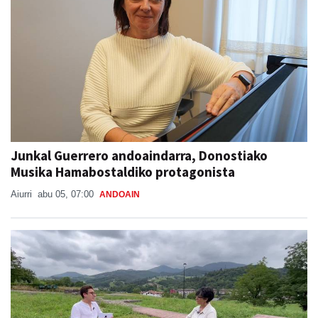
Junkal Guerrero andoaindarra, Donostiako
Musika Hamabostaldiko protagonista
Aiurri
abu 05, 07:00
ANDOAIN