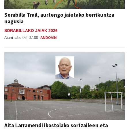
Sorabilla Trail, aurtengo jaietako berrikuntza
nagusia
SORABILLAKO JAIAK 2026
Aiurri
abu 06, 07:00
ANDOAIN
Aita Larramendi ikastolako sortzaileen eta