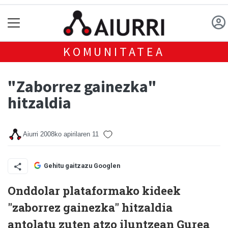
KOMUNITATEA
"Zaborrez gainezka"
hitzaldia
Aiurri
2008ko apirilaren 11
Gehitu gaitzazu Googlen
Onddolar plataformako kideek
"zaborrez gainezka" hitzaldia
antolatu zuten atzo iluntzean Gurea