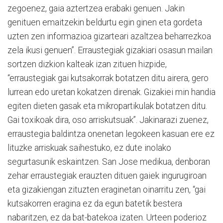
zegoenez, gaia aztertzea erabaki genuen. Jakin
genituen emaitzekin beldurtu egin ginen eta gordeta
uzten zen informazioa gizarteari azaltzea beharrezkoa
zela ikusi genuen”. Erraustegiak gizakiari osasun mailan
sortzen dizkion kalteak izan zituen hizpide,
“erraustegiak gai kutsakorrak botatzen ditu airera, gero
lurrean edo uretan kokatzen direnak. Gizakiei min handia
egiten dieten gasak eta mikropartikulak botatzen ditu.
Gai toxikoak dira, oso arriskutsuak”. Jakinarazi zuenez,
erraustegia baldintza onenetan legokeen kasuan ere ez
lituzke arriskuak saihestuko, ez dute inolako
segurtasunik eskaintzen. San Jose medikua, denboran
zehar erraustegiak erauzten dituen gaiek ingurugiroan
eta gizakiengan zituzten eraginetan oinarritu zen, “gai
kutsakorren eragina ez da egun batetik bestera
nabaritzen, ez da bat-batekoa izaten. Urteen poderioz