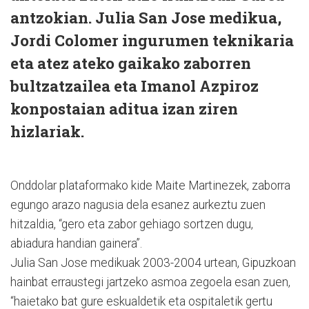
antzokian. Julia San Jose medikua,
Jordi Colomer ingurumen teknikaria
eta atez ateko gaikako zaborren
bultzatzailea eta Imanol Azpiroz
konpostaian aditua izan ziren
hizlariak.
Onddolar plataformako kide Maite Martinezek, zaborra
egungo arazo nagusia dela esanez aurkeztu zuen
hitzaldia, “gero eta zabor gehiago sortzen dugu,
abiadura handian gainera”.
Julia San Jose medikuak 2003-2004 urtean, Gipuzkoan
hainbat erraustegi jartzeko asmoa zegoela esan zuen,
“haietako bat gure eskualdetik eta ospitaletik gertu