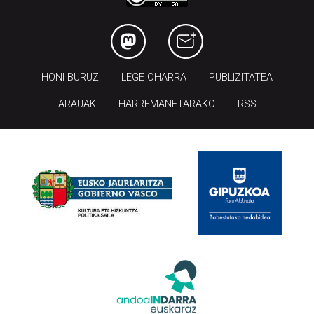
HONI BURUZ
LEGE OHARRA
PUBLIZITATEA
ARAUAK
HARREMANETARAKO
RSS