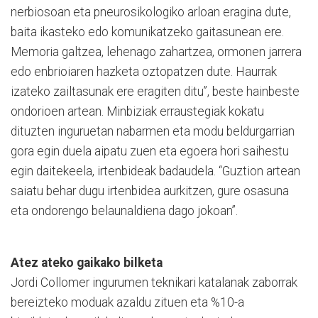
nerbiosoan eta pneurosikologiko arloan eragina dute,
baita ikasteko edo komunikatzeko gaitasunean ere.
Memoria galtzea, lehenago zahartzea, ormonen jarrera
edo enbrioiaren hazketa oztopatzen dute. Haurrak
izateko zailtasunak ere eragiten ditu”, beste hainbeste
ondorioen artean. Minbiziak erraustegiak kokatu
dituzten inguruetan nabarmen eta modu beldurgarrian
gora egin duela aipatu zuen eta egoera hori saihestu
egin daitekeela, irtenbideak badaudela. “Guztion artean
saiatu behar dugu irtenbidea aurkitzen, gure osasuna
eta ondorengo belaunaldiena dago jokoan”.
Atez ateko gaikako bilketa
Jordi Collomer ingurumen teknikari katalanak zaborrak
bereizteko moduak azaldu zituen eta %10-a