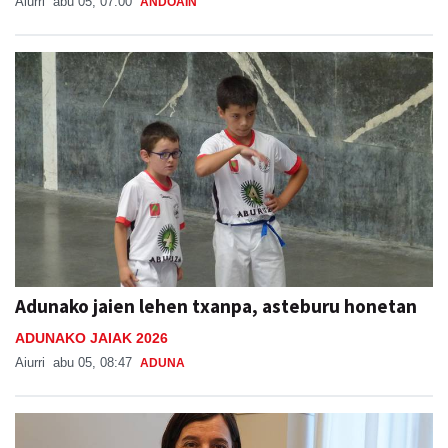
Aiurri
abu 05, 07:00
ANDOAIN
Adunako jaien lehen txanpa, asteburu honetan
ADUNAKO JAIAK 2026
Aiurri
abu 05, 08:47
ADUNA