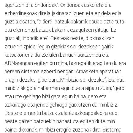
agertzen dira ondorioak”. Ondorioak asko eta era
ezberdinekoak direla jakinarazi zuen eta ez dela egia
guztia esaten, “alderdi batzuk bakarrik daude aztertuta
eta elementu batzuk bakarrik ezagutzen ditugu. Ez
guztiak, inondik ere”. Besteak beste, dioxinak izan
zituen hizpide: “egun gizakiak sor dezakeen gairik
kutsakorrena da. Zelulen barruan sartzen da eta
ADNarengan egiten du mina, horregatik eragiten du era
berean sistema ezberdinengan: Arnasketa aparatuan
eragin dezake, gibelean…Minbizia sor dezake”. Eta bai,
minbiziak gora nabarmen egin duela aipatu zuen, “gero
eta urte gehiago bizi gara egun baina, gero eta
azkarrago eta jende gehiago gaixotzen da minbiziz.
Beste elementu batzuk zalantzazkoagoak dira edo
beste gairen batzuekin nahastuta egiten dute min
baina, dioxinak, minbizi eragile zuzenak dira. Sistema