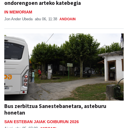
ondorengoen arteko katebegia
IN MEMORIAM
Jon Ander Ubeda
abu 06, 11:38
ANDOAIN
Bus zerbitzua Sanestebanetara, asteburu
honetan
SAN ESTEBAN JAIAK GOIBURUN 2026