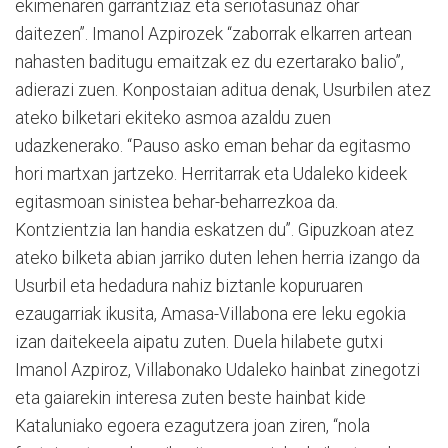
ekimenaren garrantziaz eta seriotasunaz ohar
daitezen”. Imanol Azpirozek “zaborrak elkarren artean
nahasten baditugu emaitzak ez du ezertarako balio”,
adierazi zuen. Konpostaian aditua denak, Usurbilen atez
ateko bilketari ekiteko asmoa azaldu zuen
udazkenerako. “Pauso asko eman behar da egitasmo
hori martxan jartzeko. Herritarrak eta Udaleko kideek
egitasmoan sinistea behar-beharrezkoa da.
Kontzientzia lan handia eskatzen du”. Gipuzkoan atez
ateko bilketa abian jarriko duten lehen herria izango da
Usurbil eta hedadura nahiz biztanle kopuruaren
ezaugarriak ikusita, Amasa-Villabona ere leku egokia
izan daitekeela aipatu zuten. Duela hilabete gutxi
Imanol Azpiroz, Villabonako Udaleko hainbat zinegotzi
eta gaiarekin interesa zuten beste hainbat kide
Kataluniako egoera ezagutzera joan ziren, “nola