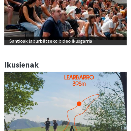
Santioak laburbiltzeko bideo ikusgarria
Ikusienak