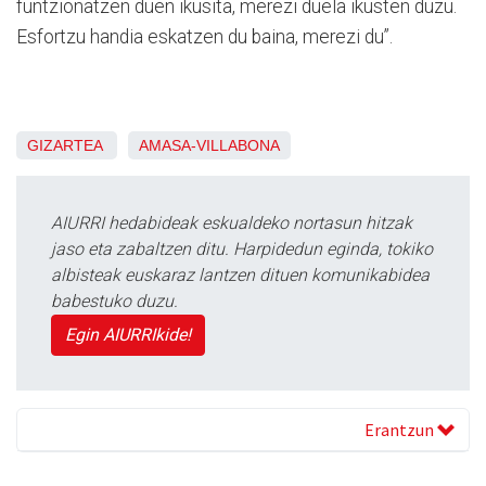
funtzionatzen duen ikusita, merezi duela ikusten duzu.
Esfortzu handia eskatzen du baina, merezi du”.
GIZARTEA
AMASA-VILLABONA
AIURRI hedabideak eskualdeko nortasun hitzak
jaso eta zabaltzen ditu. Harpidedun eginda, tokiko
albisteak euskaraz lantzen dituen komunikabidea
babestuko duzu.
Egin AIURRIkide!
Erantzun