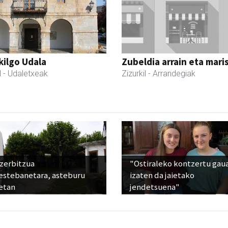
kilgo Udala
Zubeldia arrain eta mari
l
- Udaletxeak
Zizurkil
- Arrandegiak
 zerbitzua
"Ostiraleko kontzertu gau
estebanetara, asteburu
izaten da jaietako
etan
jendetsuena"