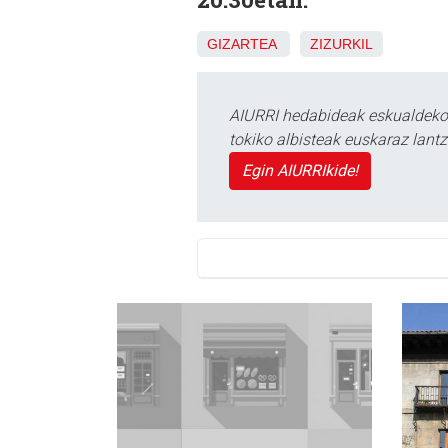
GIZARTEA
ZIZURKIL
AIURRI hedabideak eskualdeko n
tokiko albisteak euskaraz lan
Egin AIURRIkide!