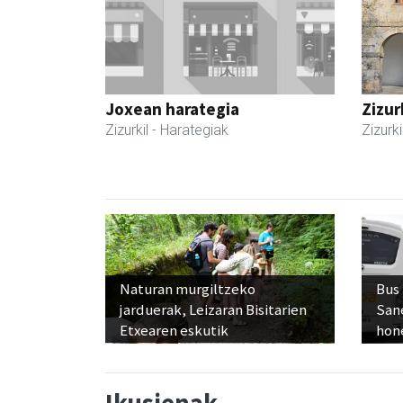
Joxean harategia
Zizur
Zizurkil
- Harategiak
Zizurki
Naturan murgiltzeko
Bus
jarduerak, Leizaran Bisitarien
San
Etxearen eskutik
hon
Ikusienak