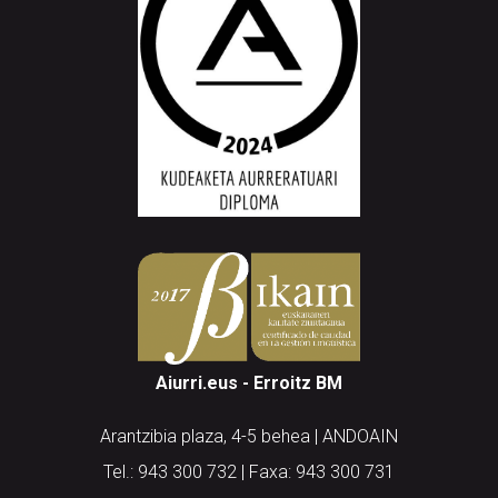
Aiurri.eus - Erroitz BM
Arantzibia plaza, 4-5 behea | ANDOAIN
Tel.: 943 300 732 | Faxa: 943 300 731