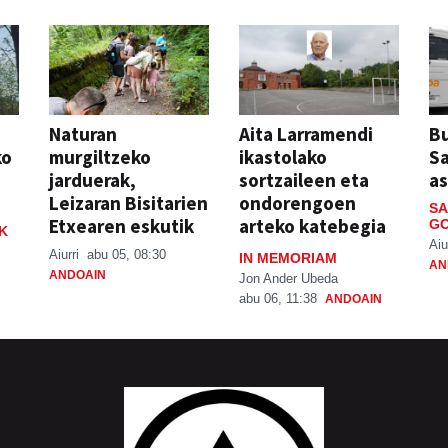
Naturan
Aita Larramendi
Bu
ko
murgiltzeko
ikastolako
S
jarduerak,
sortzaileen eta
a
Leizaran Bisitarien
ondorengoen
SA
Etxearen eskutik
arteko katebegia
GO
K
Aiu
Aiurri
abu 05, 08:30
IN MEMORIAM
AN
ANDOAIN
Jon Ander Ubeda
abu 06, 11:38
ANDOAIN