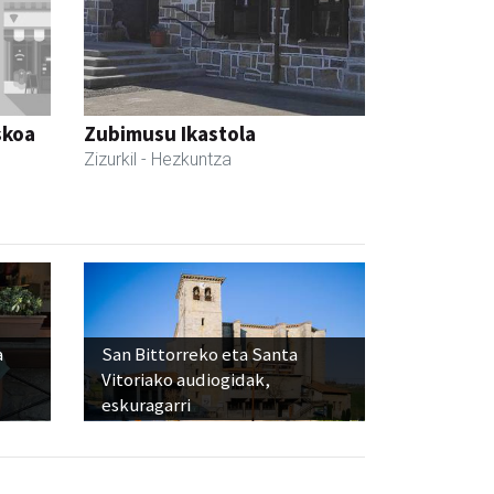
skoa
Zubimusu Ikastola
Zizurkil
- Hezkuntza
a
San Bittorreko eta Santa
Vitoriako audiogidak,
eskuragarri