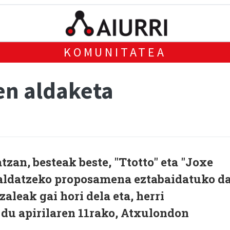
KOMUNITATEA
en aldaketa
tzan, besteak beste, "Ttotto" eta "Joxe
 aldatzeko proposamena eztabaidatuko d
zaleak gai hori dela eta, herri
 du apirilaren 11rako, Atxulondon