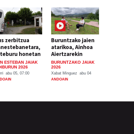
s zerbitzua
Buruntzako jaien
anestebanetara,
atarikoa, Ainhoa
steburu honetan
Aiertzarekin
N ESTEBAN JAIAK
BURUNTZAKO JAIAK
IBURUN 2026
2026
rri
abu 05, 07:00
Xabat Minguez
abu 04
DOAIN
ANDOAIN