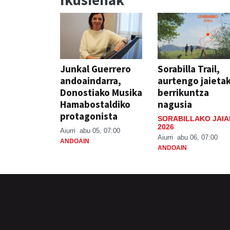
Junkal Guerrero
Sorabilla Trail,
andoaindarra,
aurtengo jaieta
Donostiako Musika
berrikuntza
Hamabostaldiko
nagusia
protagonista
SORABILLAKO JAIA
2026
Aiurri
abu 05, 07:00
Aiurri
abu 06, 07:00
ANDOAIN
ANDOAIN