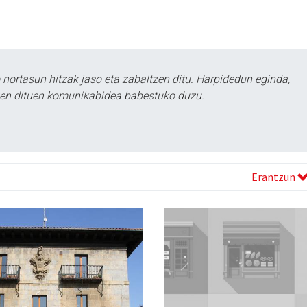
ortasun hitzak jaso eta zabaltzen ditu. Harpidedun eginda,
tzen dituen komunikabidea babestuko duzu.
Erantzun