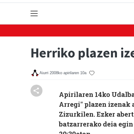
Herriko plazen iz
Aiurri
2008ko apirilaren 10a
Apirilaren 14ko Udalba
Arregi" plazen izenak
Zizurkilen. Ezker abert
batzarrerako deia egin
20:30etan.