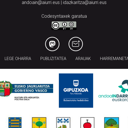
andoain@aiurri.eus | idazkaritza@aiurri.eus
Codesyntaxek garatua
LEGE OHARRA
PUBLIZITATEA
ARAUAK
HARREMANET