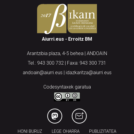
Aiurri.eus - Erroitz BM
Arantzibia plaza, 4-5 behea | ANDOAIN
Tel.: 943 300 732 | Faxa: 943 300 731
andoain@aiurri.eus | idazkaritza@aiurri.eus
Codesyntaxek garatua
HONI BURUZ
LEGE OHARRA
PUBLIZITATEA