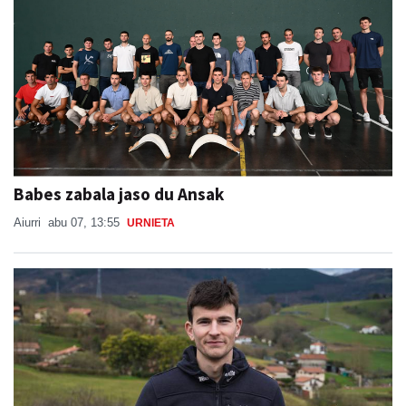
Babes zabala jaso du Ansak
Aiurri
abu 07, 13:55
URNIETA