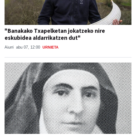
"Banakako Txapelketan jokatzeko nire
eskubidea aldarrikatzen dut"
Aiurri
abu 07, 12:00
URNIETA