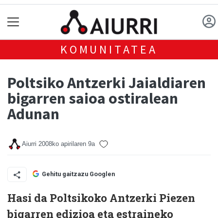
KOMUNITATEA
Poltsiko Antzerki Jaialdiaren
bigarren saioa ostiralean
Adunan
Aiurri
2008ko apirilaren 9a
Gehitu gaitzazu Googlen
Hasi da Poltsikoko Antzerki Piezen
bigarren edizioa eta estraineko