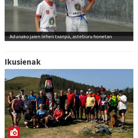
Adunako jaien lehen txanpa, asteburu honetan
Ikusienak