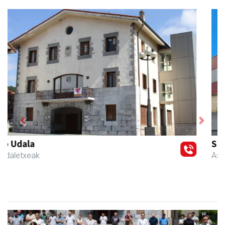
Previous
Next
Skinter ontziratzeak
Asteasu
- Ontziratzeak