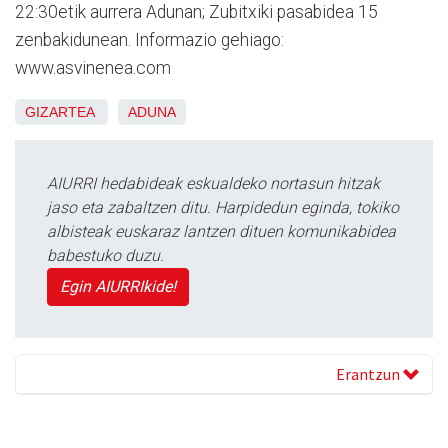
22:30etik aurrera
Adunan; Zubitxiki pasabidea 15
zenbakidunean. Informazio gehiago:
www.asvinenea.com
GIZARTEA
ADUNA
AIURRI hedabideak eskualdeko nortasun hitzak
jaso eta zabaltzen ditu. Harpidedun eginda, tokiko
albisteak euskaraz lantzen dituen komunikabidea
babestuko duzu.
Egin AIURRIkide!
Erantzun