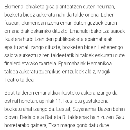
Ekimena lehiaketa gisa planteatzen duten neurrian,
bozketa bidez aukeratu nahi da talde onena. Lehen
fasean, ekimenean izena eman duten guztiek euren
emanaldiak eskainiko dituzte. Emanaldi bakoitza saioak
ikustera hurbiltzen den publikoak eta epaimahaiak
epaitu ahal izango dituzte, bozketen bidez.
Lehenengo
saiora aurkeztu ziren taldeetatik bi taldek eskuratu dute
finalerdietarako txartela. Epaimahaiak Hernanikoa
taldea aukeratu zuen; ikus-entzuleek aldiz, Magik
Teatro taldea.
Bost talderen emanaldiak ikusteko aukera izango da
ostiral honetan, apirilak 11. Ikusi eta gustukoena
bozkatu ahal izango da.
Lestat, Suyanema, Bazen behin
clown, Dédalo eta Bat eta Bi taldeenak hain zuzen. Gau
horretarako gainera, Txan magoa gonbidatu dute.