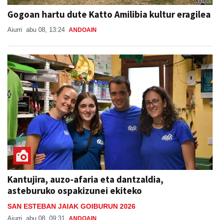
Gogoan hartu dute Katto Amilibia kultur eragilea
Aiurri
abu 08, 13:24
ANDOAIN
Kantujira, auzo-afaria eta dantzaldia,
asteburuko ospakizunei ekiteko
SAN ESTEBAN JAIAK GOIBURUN 2026
Aiurri
abu 08, 09:31
ANDOAIN