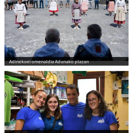
Adinekoei omenaldia Adunako plazan