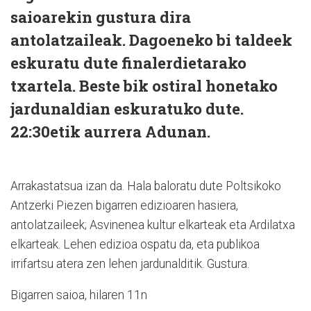
saioarekin gustura dira
antolatzaileak. Dagoeneko bi taldeek
eskuratu dute finalerdietarako
txartela. Beste bik ostiral honetako
jardunaldian eskuratuko dute.
22:30etik aurrera Adunan.
Arrakastatsua izan da. Hala baloratu dute Poltsikoko
Antzerki Piezen bigarren edizioaren hasiera,
antolatzaileek; Asvinenea kultur elkarteak eta Ardilatxa
elkarteak. Lehen edizioa ospatu da, eta publikoa
irrifartsu atera zen lehen jardunalditik. Gustura.
Bigarren saioa, hilaren 11n