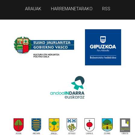
ARAUAK
HARREMANETARAKO
RSS