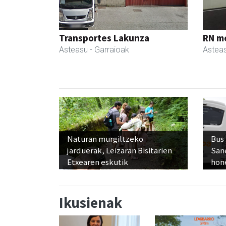
Transportes Lakunza
RN m
Asteasu
- Garraioak
Astea
Naturan murgiltzeko
Bus
jarduerak, Leizaran Bisitarien
San
Etxearen eskutik
hon
Ikusienak