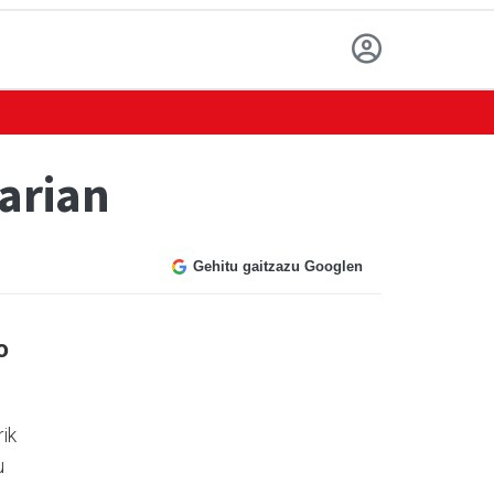
tarian
Gehitu gaitzazu Googlen
o
rik
u