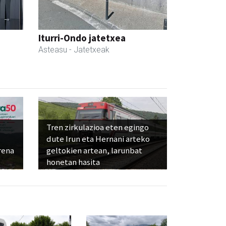
Iturri-Ondo jatetxea
Asteasu
- Jatetxeak
Tren zirkulazioa eten egingo
dute Irun eta Hernani arteko
rena
geltokien artean, larunbat
honetan hasita