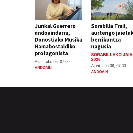
Junkal Guerrero
Sorabilla Trail,
andoaindarra,
aurtengo jaieta
Donostiako Musika
berrikuntza
Hamabostaldiko
nagusia
protagonista
SORABILLAKO JAIA
2026
Aiurri
abu 05, 07:00
Aiurri
abu 06, 07:00
ANDOAIN
ANDOAIN