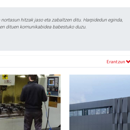
ortasun hitzak jaso eta zabaltzen ditu. Harpidedun eginda,
tzen dituen komunikabidea babestuko duzu.
Erantzun