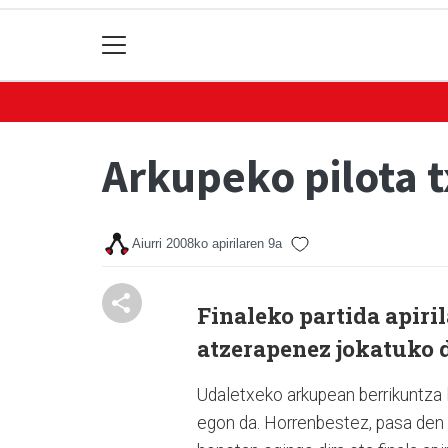
Arkupeko pilota t
Aiurri
2008ko apirilaren 9a
Finaleko partida apiril
atzerapenez jokatuko 
Udaletxeko arkupean berrikuntza l
egon da. Horrenbestez, pasa den l