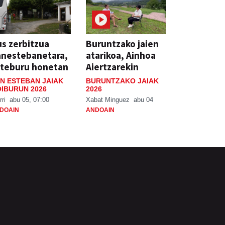
s zerbitzua
Buruntzako jaien
anestebanetara,
atarikoa, Ainhoa
steburu honetan
Aiertzarekin
N ESTEBAN JAIAK
BURUNTZAKO JAIAK
IBURUN 2026
2026
rri
abu 05, 07:00
Xabat Minguez
abu 04
DOAIN
ANDOAIN