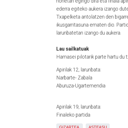
honetan egingo dira eta finala api
ederra egiteko aukera izango dute
Txapelketa antolatzen den bigarre
ikusgarritasuna ematen dio. Parti
larunbatetan izango du aukera.
Lau sailkatuak
Hamasei pilotarik parte hartu du t
Apirilak 12, larunbata:
Narbarte- Zabala
Aburuza-Ugartemendia
Apirilak 19, larunbata:
Finaleko partida
GIZARTEA
ASTEASU