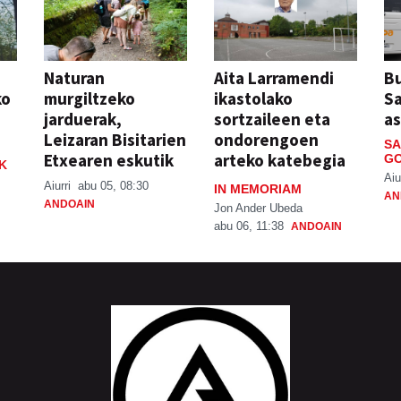
Naturan
Aita Larramendi
Bu
ko
murgiltzeko
ikastolako
S
jarduerak,
sortzaileen eta
a
Leizaran Bisitarien
ondorengoen
SA
Etxearen eskutik
arteko katebegia
GO
K
Aiu
Aiurri
abu 05, 08:30
IN MEMORIAM
AN
ANDOAIN
Jon Ander Ubeda
abu 06, 11:38
ANDOAIN