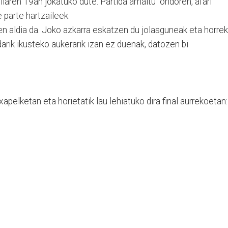
rilaren 19an jokatuko dute. Partida amaitu ondoren, afari
 parte hartzaileek.
n aldia da. Joko azkarra eskatzen du jolasguneak eta horrek
darik ikusteko aukerarik izan ez duenak, datozen bi
xapelketan eta horietatik lau lehiatuko dira final aurrekoetan: