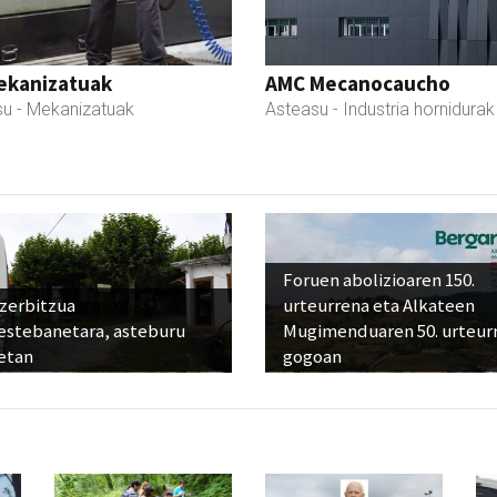
ekanizatuak
AMC Mecanocaucho
su
- Mekanizatuak
Asteasu
- Industria hornidurak
Foruen abolizioaren 150.
 zerbitzua
urteurrena eta Alkateen
estebanetara, asteburu
Mugimenduaren 50. urteur
etan
gogoan