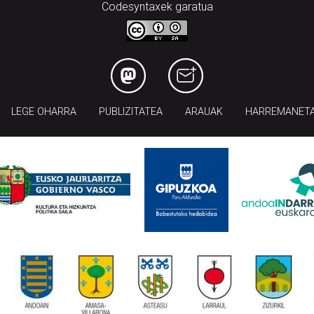
Codesyntaxek garatua
LEGE OHARRA
PUBLIZITATEA
ARAUAK
HARREMANET