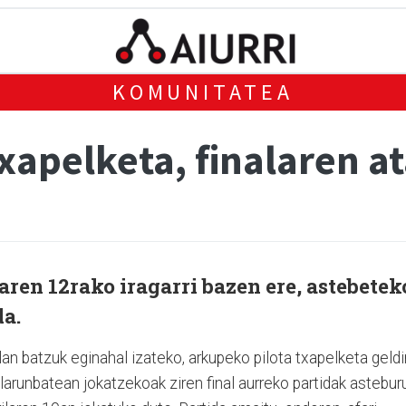
KOMUNITATEA
xapelketa, finalaren a
aren 12rako iragarri bazen ere, astebetek
da.
an batzuk eginahal izateko, arkupeko pilota txapelketa geldi
arunbatean jokatzekoak ziren final aurreko partidak astebur