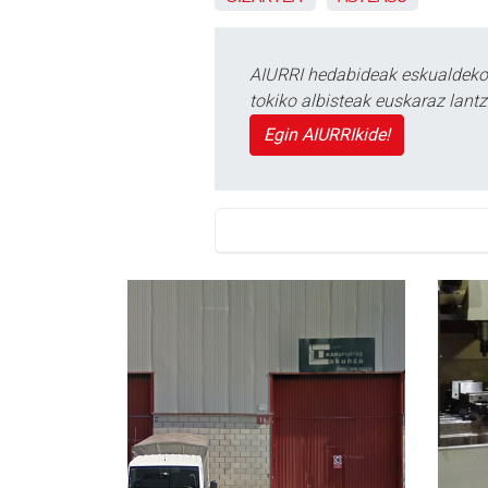
AIURRI hedabideak eskualdeko n
tokiko albisteak euskaraz lan
Egin AIURRIkide!