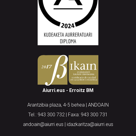
Aiurri.eus - Erroitz BM
Arantzibia plaza, 4-5 behea | ANDOAIN
Tel.: 943 300 732 | Faxa: 943 300 731
andoain@aiurri.eus | idazkaritza@aiurri.eus