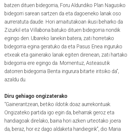
batzen dituen bidegorria, Foru Aldundiko Plan Nagusiko
bidegorri sarean sartzen da eta dagoeneko lanak oso
aurreratuta daude. Hori amaitutakoan ikusi beharko da
Zizurkil eta Villabona batuko dituen bidegorria nondik
egingo den. Ubareko lanekin batera, zati horretako
bidegorria egina geratuko da eta Pasus Enea inguruko
etxeak eta gainerako lanak egiten direnean, zati hartako
bidegorria ere egingo da. Momentuz, Asteasutik
datorren bidegorria Benta ingurura bitarte iritsiko da”,
azaldu du.
Diru gehiago ongizaterako
“Gainerantzean, betiko ildotik doaz aurrekontuak.
Ongizateko partida igo egin da, beharrak geroz eta
handiagoak direlako, baina hori azken urteotako joera
da, beraz, hor ez dago aldaketa handiegirik”, dio Maria