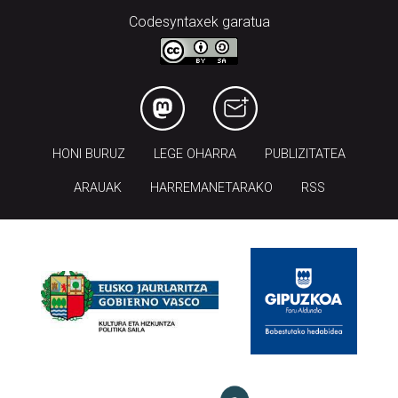
Codesyntaxek garatua
HONI BURUZ
LEGE OHARRA
PUBLIZITATEA
ARAUAK
HARREMANETARAKO
RSS