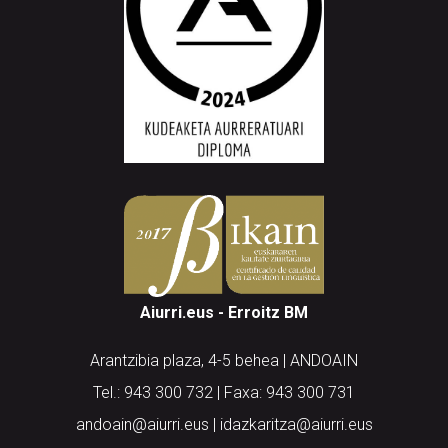
Aiurri.eus - Erroitz BM
Arantzibia plaza, 4-5 behea | ANDOAIN
Tel.: 943 300 732 | Faxa: 943 300 731
andoain@aiurri.eus | idazkaritza@aiurri.eus