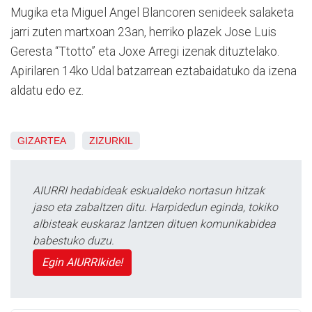
Mugika eta Miguel Angel Blancoren senideek salaketa
jarri zuten martxoan 23an, herriko plazek Jose Luis
Geresta “Ttotto” eta Joxe Arregi izenak dituztelako.
Apirilaren 14ko Udal batzarrean eztabaidatuko da izena
aldatu edo ez.
GIZARTEA
ZIZURKIL
AIURRI hedabideak eskualdeko nortasun hitzak
jaso eta zabaltzen ditu. Harpidedun eginda, tokiko
albisteak euskaraz lantzen dituen komunikabidea
babestuko duzu.
Egin AIURRIkide!