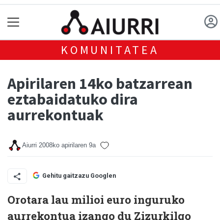
KOMUNITATEA
Apirilaren 14ko batzarrean
eztabaidatuko dira
aurrekontuak
Aiurri
2008ko apirilaren 9a
Gehitu gaitzazu Googlen
Orotara lau milioi euro inguruko
aurrekontua izango du Zizurkilgo