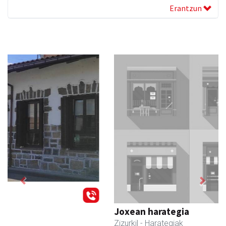
Erantzun
Previous
Next
Joxean harategia
Zizurkil
- Harategiak