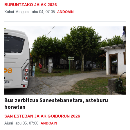
BURUNTZAKO JAIAK 2026
Xabat Minguez
abu 04, 07:05
ANDOAIN
Bus zerbitzua Sanestebanetara, asteburu
honetan
SAN ESTEBAN JAIAK GOIBURUN 2026
Aiurri
abu 05, 07:00
ANDOAIN