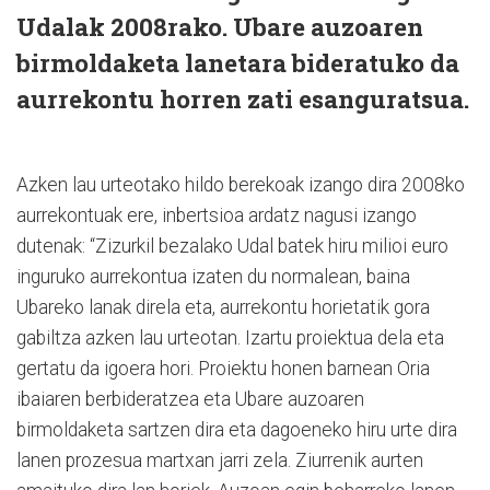
Udalak 2008rako. Ubare auzoaren
birmoldaketa lanetara bideratuko da
aurrekontu horren zati esanguratsua.
Azken lau urteotako hildo berekoak izango dira 2008ko
aurrekontuak ere, inbertsioa ardatz nagusi izango
dutenak: “Zizurkil bezalako Udal batek hiru milioi euro
inguruko aurrekontua izaten du normalean, baina
Ubareko lanak direla eta, aurrekontu horietatik gora
gabiltza azken lau urteotan. Izartu proiektua dela eta
gertatu da igoera hori. Proiektu honen barnean Oria
ibaiaren berbideratzea eta Ubare auzoaren
birmoldaketa sartzen dira eta dagoeneko hiru urte dira
lanen prozesua martxan jarri zela. Ziurrenik aurten