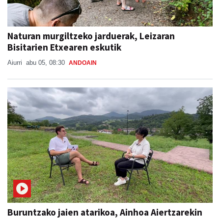
Naturan murgiltzeko jarduerak, Leizaran
Bisitarien Etxearen eskutik
Aiurri
abu 05, 08:30
ANDOAIN
Buruntzako jaien atarikoa, Ainhoa Aiertzarekin