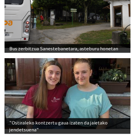
Bus zerbitzua Sanestebanetara, asteburu honetan
"Ostiraleko kontzertu gaua izaten da jaietako
jendetsuena"