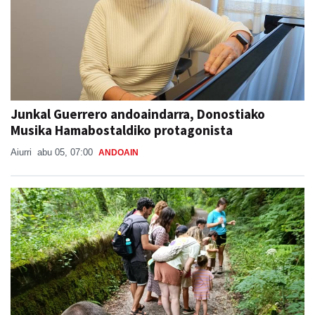
Junkal Guerrero andoaindarra, Donostiako
Musika Hamabostaldiko protagonista
Aiurri
abu 05, 07:00
ANDOAIN