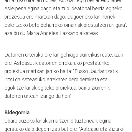
amaituko dira lan horiek. Auzoan egin beharreko lanen
esleipena egina dago eta zubi peatonal berria egiteko
prozesua ere martxan dago. Dagoeneko lan horiek
esleitzeko bete beharreko oinarriak prestatzen ari gara”,
azaldu du Maria Angeles Lazkano alkateak.
Datorren urterako ere lan gehiago aurreikusi dute, izan
ere, Asteasutik datorren errekarako prestaturiko
proiektua martxan jarriko baita: “Eusko Jaurlaritzatik
iritsi da Asteasuko errekaren berbideraketa eta
egokitze lanak egiteko proiektua, baina ziurrenik
datorren urtean izango da hori”.
Bidegorria
Ubare auzoko lanak amaitzen dituztenean, egina
geratuko da bidegorri zati bat ere: “Asteasu eta Zizurkil