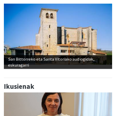
San Bittorreko eta Santa Vitoriako audiogidak,
eskuragarri
Ikusienak