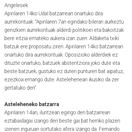
Angelesek.
Apirilaren 14ko Udal batzarrean onartuko dira
aurrekontuak: “Apirilaren 7an egindako bileran aurkeztu
genizkien aurrekontuak alderdi politikoei eta bakoitzak
bere iritzia emateko aukera izan zuen. Aldaketa txiki
batzuk ere proposatu ziren. Apirilaren 14ko batzarrean
onartuko dira aurrekontuak. Oposizioko alderdiek ez
dituzte onartuko, batzuek abstentziora joko dute eta
beste batzuek, gustuko ez duten punturen bat aipatuz,
ezezkoa emango dute. Astelehenean ikusiko da zer
gertatuko den”.
Asteleheneko batzarra
Apirilaren 14an, iluntzean egingo den batzarrean
eztabaidagai izango den beste gai bat herriko plazen
izenen inguruan sortutako afera izango da. Fernando