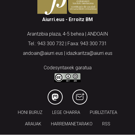
Aiurri.eus - Erroitz BM
Arantzibia plaza, 4-5 behea | ANDOAIN
Tel.: 943 300 732 | Faxa: 943 300 731
andoain@aiurri.eus | idazkaritza@aiurri.eus
Codesyntaxek garatua
HONI BURUZ
LEGE OHARRA
PUBLIZITATEA
ARAUAK
HARREMANETARAKO
RSS