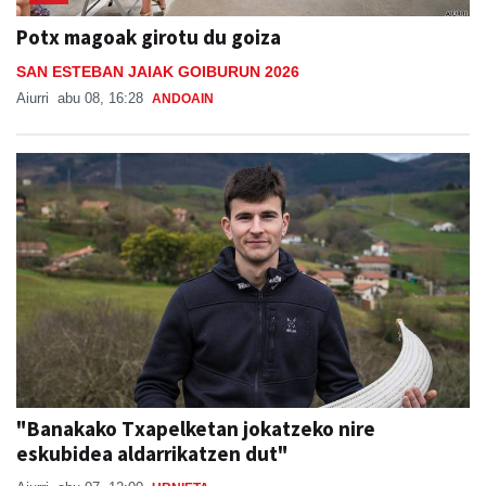
Potx magoak girotu du goiza
SAN ESTEBAN JAIAK GOIBURUN 2026
Aiurri
abu 08, 16:28
ANDOAIN
"Banakako Txapelketan jokatzeko nire
eskubidea aldarrikatzen dut"