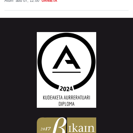
Aiurri
abu 07, 12:00
URNIETA