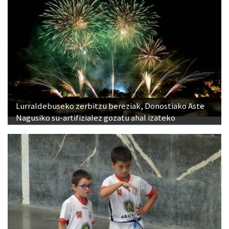
Lurraldebuseko zerbitzu bereziak, Donostiako Aste
Nagusiko su-artifizialez gozatu ahal izateko