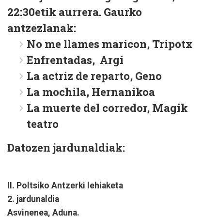
22:30etik aurrera. Gaurko
antzezlanak:
No me llames maricon, Tripotx
Enfrentadas, Argi
La actriz de reparto, Geno
La mochila, Hernanikoa
La muerte del corredor, Magik
teatro
Datozen jardunaldiak:
II. Poltsiko Antzerki lehiaketa
2. jardunaldia
Asvinenea, Aduna.