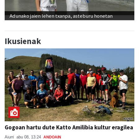
Adunako jaien lehen txanpa, asteburu honetan
Ikusienak
Gogoan hartu dute Katto Amilibia kultur eragilea
Aiurri
abu 08, 13:24
ANDOAIN