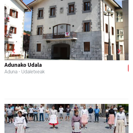
Previous
Next
Adunako Udala
Aduna
- Udaletxeak