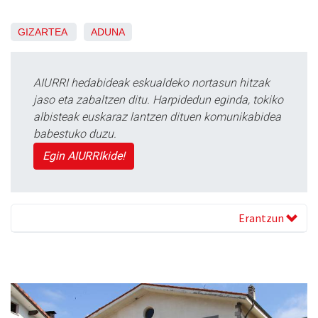
GIZARTEA
ADUNA
AIURRI hedabideak eskualdeko nortasun hitzak
jaso eta zabaltzen ditu. Harpidedun eginda, tokiko
albisteak euskaraz lantzen dituen komunikabidea
babestuko duzu.
Egin AIURRIkide!
Erantzun