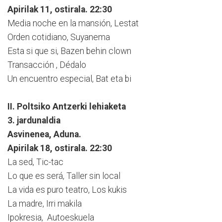
Apirilak 11, ostirala. 22:30
Media noche en la mansión, Lestat
Orden cotidiano, Suyanema
Esta si que si, Bazen behin clown
Transacción , Dédalo
Un encuentro especial, Bat eta bi
II. Poltsiko Antzerki lehiaketa
3. jardunaldia
Asvinenea, Aduna.
Apirilak 18, ostirala. 22:30
La sed, Tic-tac
Lo que es será, Taller sin local
La vida es puro teatro, Los kukis
La madre, Irri makila
Ipokresia, Autoeskuela