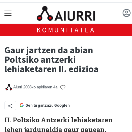
KOMUNITATEA
Gaur jartzen da abian
Poltsiko antzerki
lehiaketaren II. edizioa
Aiurri
2008ko apirilaren 4a
Gehitu gaitzazu Googlen
II. Poltsiko Antzerki lehiaketaren
lehen jardunaldia gaur gauean,