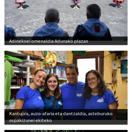
Adinekoei omenaldia Adunako plazan
Kantujira, auzo-afaria eta dantzaldia, asteburuko
ospakizunei ekiteko