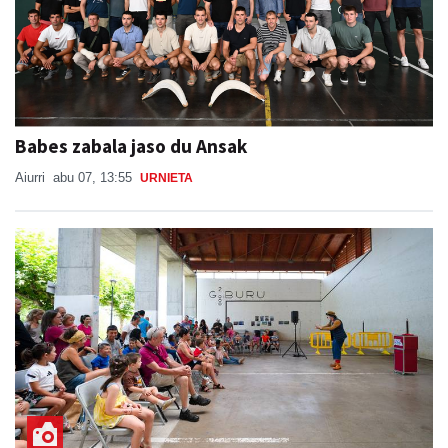
Babes zabala jaso du Ansak
Aiurri
abu 07, 13:55
URNIETA