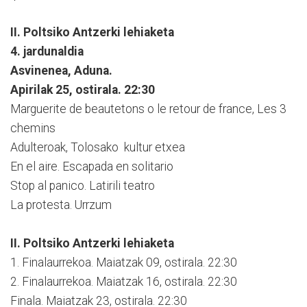
II. Poltsiko Antzerki lehiaketa
4. jardunaldia
Asvinenea, Aduna.
Apirilak 25, ostirala. 22:30
Marguerite de beautetons o le retour de france, Les 3
chemins
Adulteroak, Tolosako kultur etxea
En el aire. Escapada en solitario
Stop al panico. Latirili teatro
La protesta. Urrzum
II. Poltsiko Antzerki lehiaketa
1. Finalaurrekoa. Maiatzak 09, ostirala. 22:30
2. Finalaurrekoa. Maiatzak 16, ostirala. 22:30
Finala. Maiatzak 23, ostirala. 22:30