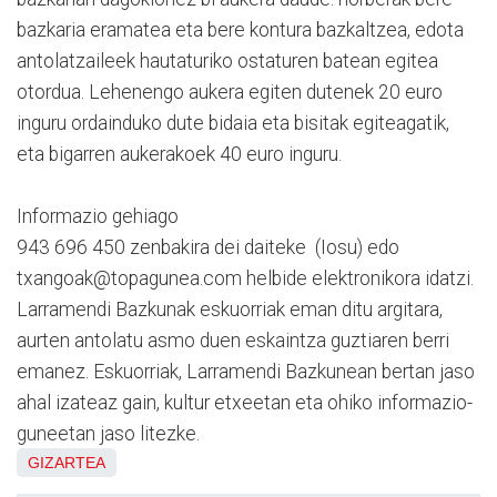
bazkaria eramatea eta bere kontura bazkaltzea, edota
antolatzaileek hautaturiko ostaturen batean egitea
otordua. Lehenengo aukera egiten dutenek 20 euro
inguru ordainduko dute bidaia eta bisitak egiteagatik,
eta bigarren aukerakoek 40 euro inguru.
Informazio gehiago
943 696 450 zenbakira dei daiteke (Iosu) edo
txangoak@topagunea.com helbide elektronikora idatzi.
Larramendi Bazkunak eskuorriak eman ditu argitara,
aurten antolatu asmo duen eskaintza guztiaren berri
emanez. Eskuorriak, Larramendi Bazkunean bertan jaso
ahal izateaz gain, kultur etxeetan eta ohiko informazio-
guneetan jaso litezke.
GIZARTEA