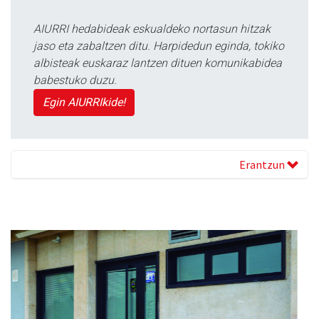
AIURRI hedabideak eskualdeko nortasun hitzak
jaso eta zabaltzen ditu. Harpidedun eginda, tokiko
albisteak euskaraz lantzen dituen komunikabidea
babestuko duzu.
Egin AIURRIkide!
Erantzun