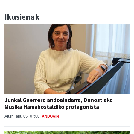
Ikusienak
Junkal Guerrero andoaindarra, Donostiako
Musika Hamabostaldiko protagonista
Aiurri
abu 05, 07:00
ANDOAIN