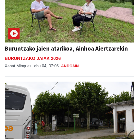
Buruntzako jaien atarikoa, Ainhoa Aiertzarekin
BURUNTZAKO JAIAK 2026
Xabat Minguez
abu 04, 07:05
ANDOAIN