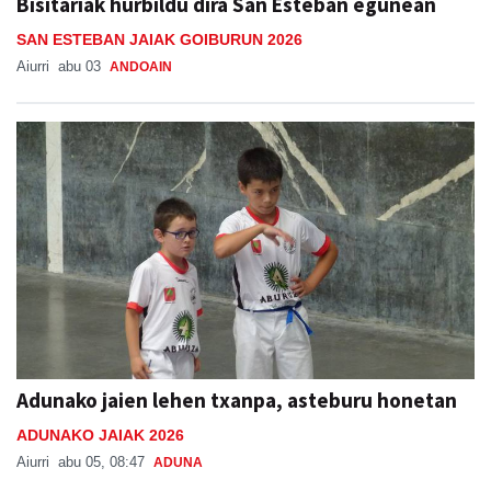
Bisitariak hurbildu dira San Esteban egunean
SAN ESTEBAN JAIAK GOIBURUN 2026
Aiurri
abu 03
ANDOAIN
Adunako jaien lehen txanpa, asteburu honetan
ADUNAKO JAIAK 2026
Aiurri
abu 05, 08:47
ADUNA