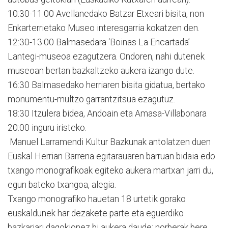
10:30-11:00 Avellanedako Batzar Etxeari bisita, non
Enkarterrietako Museo interesgarria kokatzen den.
12:30-13:00 Balmasedara ‘Boinas La Encartada’
Lantegi-museoa ezagutzera. Ondoren, nahi dutenek
museoan bertan bazkaltzeko aukera izango dute.
16:30 Balmasedako herriaren bisita gidatua, bertako
monumentu-multzo garrantzitsua ezagutuz.
18:30 Itzulera bidea, Andoain eta Amasa-Villabonara
20:00 inguru iristeko.
Manuel Larramendi Kultur Bazkunak antolatzen duen
Euskal Herrian Barrena egitarauaren barruan bidaia edo
txango monografikoak egiteko aukera martxan jarri du,
egun bateko txangoa, alegia.
Txango monografiko hauetan 18 urtetik gorako
euskaldunek har dezakete parte eta eguerdiko
bazkariari dagokionez bi aukera daude: norberak bere