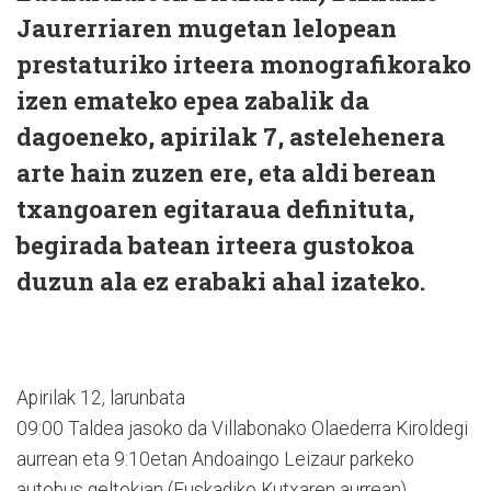
Jaurerriaren mugetan lelopean
prestaturiko irteera monografikorako
izen emateko epea zabalik da
dagoeneko, apirilak 7, astelehenera
arte hain zuzen ere, eta aldi berean
txangoaren egitaraua definituta,
begirada batean irteera gustokoa
duzun ala ez erabaki ahal izateko.
Apirilak 12, larunbata
09:00 Taldea jasoko da Villabonako Olaederra Kiroldegi
aurrean eta 9:10etan Andoaingo Leizaur parkeko
autobus geltokian (Euskadiko Kutxaren aurrean).