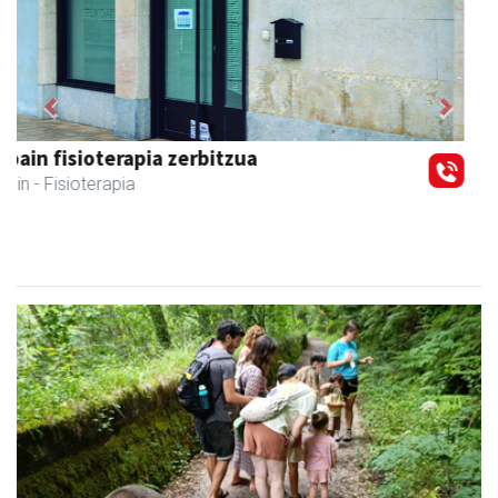
Previous
Next
Urpa autobusak
Andoain
- Autobusak