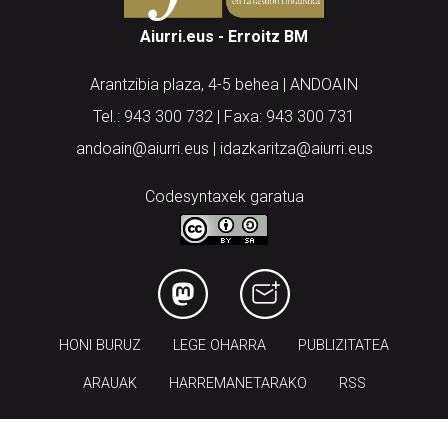
Aiurri.eus - Erroitz BM
Arantzibia plaza, 4-5 behea | ANDOAIN
Tel.: 943 300 732 | Faxa: 943 300 731
andoain@aiurri.eus | idazkaritza@aiurri.eus
Codesyntaxek garatua
HONI BURUZ
LEGE OHARRA
PUBLIZITATEA
ARAUAK
HARREMANETARAKO
RSS