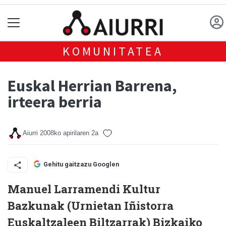
KOMUNITATEA
Euskal Herrian Barrena,
irteera berria
Aiurri
2008ko apirilaren 2a
Gehitu gaitzazu Googlen
Manuel Larramendi Kultur
Bazkunak (Urnietan Iñistorra
Euskaltzaleen Biltzarrak) Bizkaiko