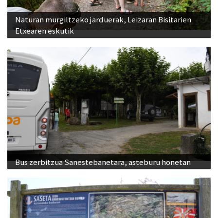
Naturan murgiltzeko jarduerak, Leizaran Bisitarien
Etxearen eskutik
Bus zerbitzua Sanestebanetara, asteburu honetan