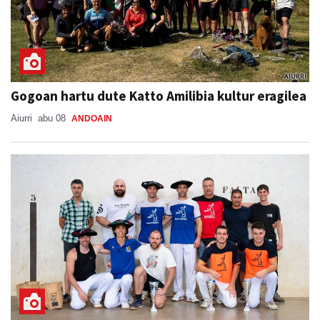
Gogoan hartu dute Katto Amilibia kultur eragilea
Aiurri
abu 08
ANDOAIN