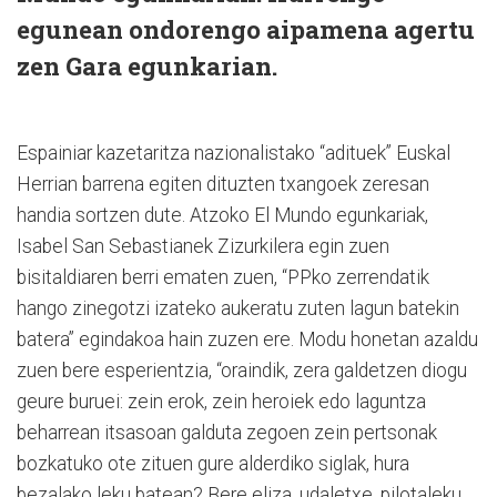
egunean ondorengo aipamena agertu
zen Gara egunkarian.
Espainiar kazetaritza nazionalistako “adituek” Euskal
Herrian barrena egiten dituzten txangoek zeresan
handia sortzen dute. Atzoko El Mundo egunkariak,
Isabel San Sebastianek Zizurkilera egin zuen
bisitaldiaren berri ematen zuen, “PPko zerrendatik
hango zinegotzi izateko aukeratu zuten lagun batekin
batera” egindakoa hain zuzen ere. Modu honetan azaldu
zuen bere esperientzia, “oraindik, zera galdetzen diogu
geure buruei: zein erok, zein heroiek edo laguntza
beharrean itsasoan galduta zegoen zein pertsonak
bozkatuko ote zituen gure alderdiko siglak, hura
bezalako leku batean? Bere eliza, udaletxe, pilotaleku