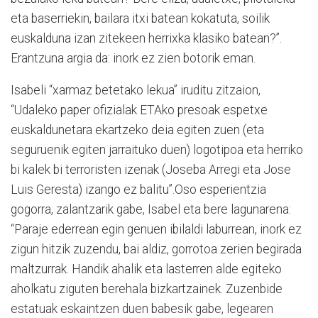
eta baserriekin, bailara itxi batean kokatuta, soilik
euskalduna izan zitekeen herrixka klasiko batean?”.
Erantzuna argia da: inork ez zien botorik eman.
Isabeli “xarmaz betetako lekua” iruditu zitzaion,
“Udaleko paper ofizialak
ETAko presoak espetxe
euskaldunetara ekartzeko deia egiten zuen (eta
seguruenik egiten jarraituko duen) logotipoa eta herriko
bi kalek bi terroristen izenak (Joseba Arregi eta Jose
Luis Geresta) izango ez balitu”.
Oso esperientzia
gogorra, zalantzarik gabe, Isabel eta bere lagunarena:
“Paraje ederrean egin genuen ibilaldi laburrean, inork ez
zigun hitzik zuzendu, bai aldiz, gorrotoa zerien begirada
maltzurrak. Handik ahalik eta lasterren alde egiteko
aholkatu ziguten berehala bizkartzainek. Zuzenbide
estatuak eskaintzen duen babesik gabe, legearen