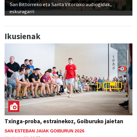
San Bittorreko eta Santa Vitoriako audiogidak,
eskuragarri
Ikusienak
Txinga-proba, estrainekoz, Goiburuko jaietan
SAN ESTEBAN JAIAK GOIBURUN 2026