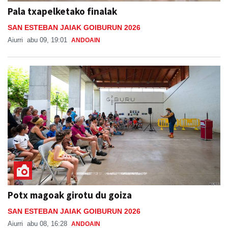
Pala txapelketako finalak
SAN ESTEBAN JAIAK GOIBURUN 2026
Aiurri
abu 09, 19:01
ANDOAIN
Potx magoak girotu du goiza
SAN ESTEBAN JAIAK GOIBURUN 2026
Aiurri
abu 08, 16:28
ANDOAIN