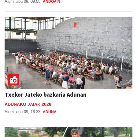
Aiurri
abu 09, 09:55
ANDOAIN
Txekor Jateko bazkaria Adunan
ADUNAKO JAIAK 2026
Aiurri
abu 09, 16:33
ADUNA