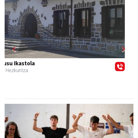
Previous
Next
Zizurkilgo Udala
Zizurkil
- Udaletxeak