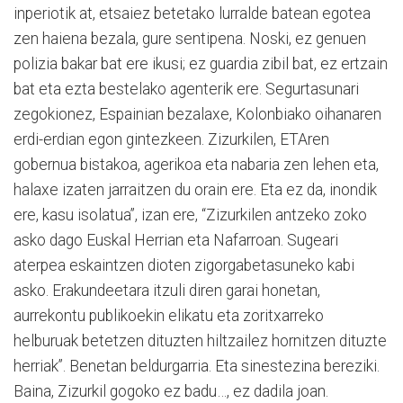
inperiotik at, etsaiez betetako lurralde batean egotea
zen haiena bezala, gure sentipena. Noski, ez genuen
polizia bakar bat ere ikusi; ez guardia zibil bat, ez ertzain
bat eta ezta bestelako agenterik ere. Segurtasunari
zegokionez, Espainian bezalaxe, Kolonbiako oihanaren
erdi-erdian egon gintezkeen. Zizurkilen, ETAren
gobernua bistakoa, agerikoa eta nabaria zen lehen eta,
halaxe izaten jarraitzen du orain ere. Eta ez da, inondik
ere, kasu isolatua”, izan ere, “Zizurkilen antzeko zoko
asko dago Euskal Herrian eta Nafarroan. Sugeari
aterpea eskaintzen dioten zigorgabetasuneko kabi
asko. Erakundeetara itzuli diren garai honetan,
aurrekontu publikoekin elikatu eta zoritxarreko
helburuak betetzen dituzten hiltzailez hornitzen dituzte
herriak”. Benetan beldurgarria. Eta sinestezina bereziki.
Baina, Zizurkil gogoko ez badu…, ez dadila joan.