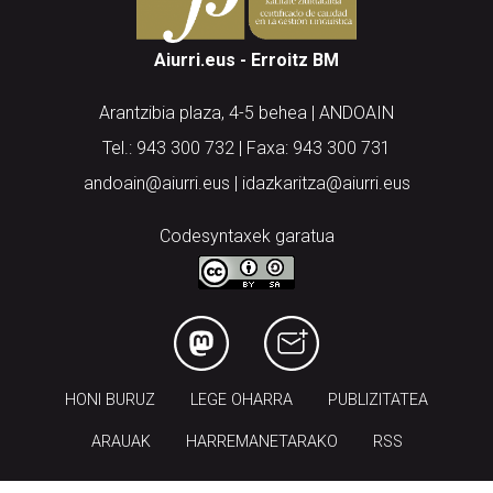
Aiurri.eus - Erroitz BM
Arantzibia plaza, 4-5 behea | ANDOAIN
Tel.: 943 300 732 | Faxa: 943 300 731
andoain@aiurri.eus | idazkaritza@aiurri.eus
Codesyntaxek garatua
HONI BURUZ
LEGE OHARRA
PUBLIZITATEA
ARAUAK
HARREMANETARAKO
RSS