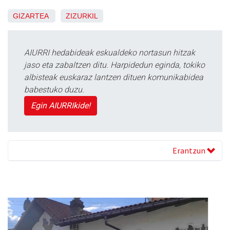
GIZARTEA
ZIZURKIL
AIURRI hedabideak eskualdeko nortasun hitzak
jaso eta zabaltzen ditu. Harpidedun eginda, tokiko
albisteak euskaraz lantzen dituen komunikabidea
babestuko duzu.
Egin AIURRIkide!
Erantzun