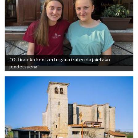
"Ostiraleko kontzertu gaua izaten da jaietako
jendetsuena"