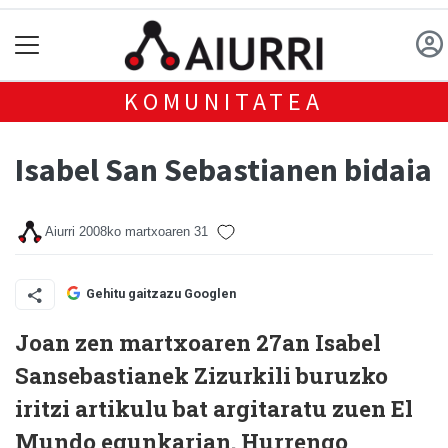
KOMUNITATEA
Isabel San Sebastianen bidaia
Aiurri
2008ko martxoaren 31
Gehitu gaitzazu Googlen
Joan zen martxoaren 27an Isabel
Sansebastianek Zizurkili buruzko
iritzi artikulu bat argitaratu zuen El
Mundo egunkarian. Hurrengo