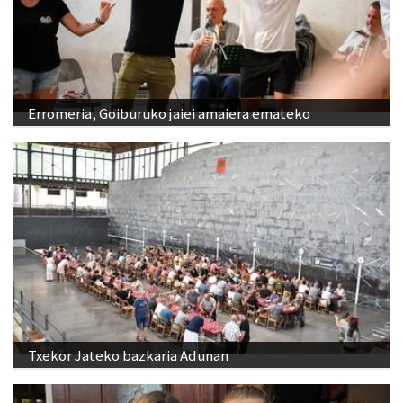
Erromeria, Goiburuko jaiei amaiera emateko
Txekor Jateko bazkaria Adunan