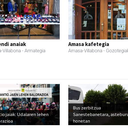
ndi anaiak
Amasa kafetegia
-Villabona
- Armategia
Amasa-Villabona
- Gozotegia
Bus zerbitzua
io jaiak: Udalaren lehen
Sanestebanetara, astebur
razioa
honetan