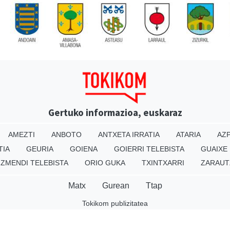
Gertuko informazioa, euskaraz
AMEZTI
ANBOTO
ANTXETA IRRATIA
ATARIA
AZP
TIA
GEURIA
GOIENA
GOIERRI TELEBISTA
GUAIXE
IZMENDI TELEBISTA
ORIO GUKA
TXINTXARRI
ZARAUT
Matx
Gurean
Ttap
Tokikom publizitatea
v16.25.0