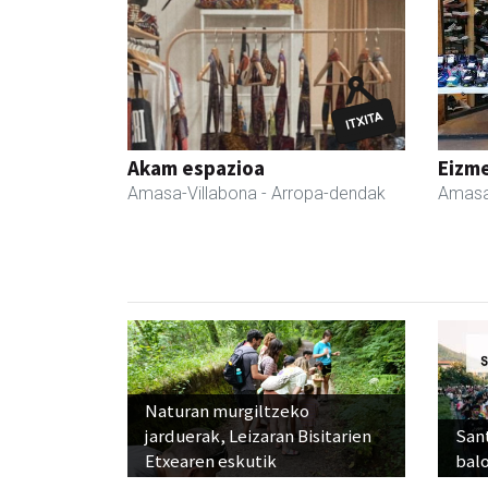
Akam espazioa
Eizme
Amasa-Villabona
- Arropa-dendak
Amasa
Naturan murgiltzeko
jarduerak, Leizaran Bisitarien
Sant
Etxearen eskutik
balo