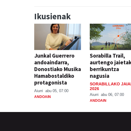
Ikusienak
Junkal Guerrero
Sorabilla Trail,
andoaindarra,
aurtengo jaieta
Donostiako Musika
berrikuntza
Hamabostaldiko
nagusia
protagonista
SORABILLAKO JAIA
2026
Aiurri
abu 05, 07:00
Aiurri
abu 06, 07:00
ANDOAIN
ANDOAIN