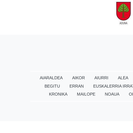
AIARALDEA
AIKOR
AIURRI
ALEA
BEGITU
ERRAN
EUSKALERRIA IRRA
KRONIKA
MAILOPE
NOAUA
O