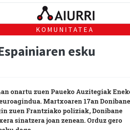
KOMUNITATEA
Espainiaren esku
4an onartu zuen Paueko Auzitegiak Enek
 euroagindua. Martxoaren 17an Doniban
in zuen Frantziako poliziak, Donibane
xera sinatzera joan zenean. Orduz gero
esku dago.