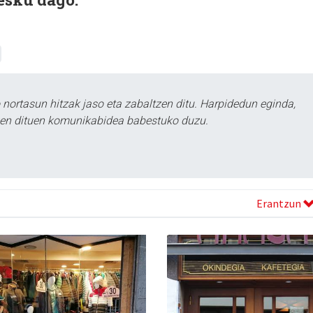
ortasun hitzak jaso eta zabaltzen ditu. Harpidedun eginda,
tzen dituen komunikabidea babestuko duzu.
Erantzun