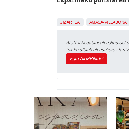
GIZARTEA
AMASA-VILLABONA
AIURRI hedabideak eskualdeko n
tokiko albisteak euskaraz lan
Egin AIURRIkide!