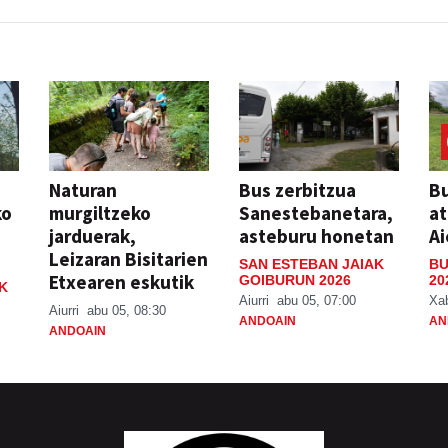
Naturan
Bus zerbitzua
Bu
ko
murgiltzeko
Sanestebanetara,
at
jarduerak,
asteburu honetan
Ai
Leizaran Bisitarien
SAN ESTEBAN JAIAK
BU
Etxearen eskutik
GOIBURUN 2026
20
K
Aiurri
abu 05, 07:00
Xa
Aiurri
abu 05, 08:30
ANDOAIN
AN
ANDOAIN