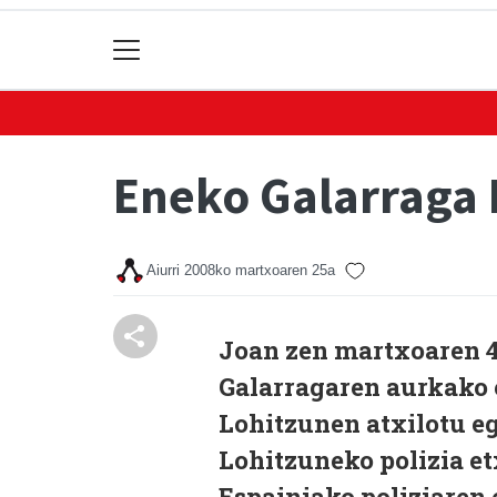
Eneko Galarraga 
Aiurri
2008ko martxoaren 25a
Joan zen martxoaren 
Galarragaren aurkako
Lohitzunen atxilotu eg
Lohitzuneko polizia et
Espainiako poliziaren 