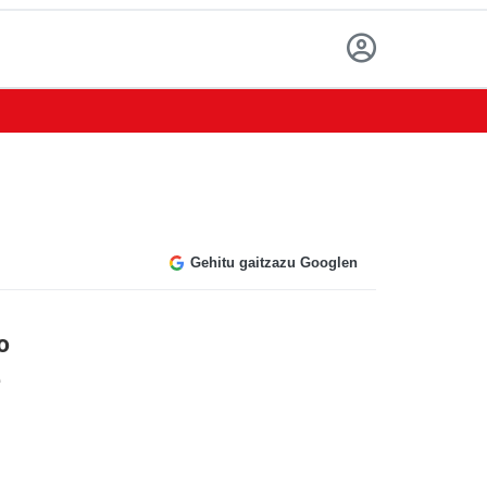
Gehitu gaitzazu Googlen
o
e