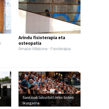
Arindu fisioterapia eta
osteopatia
k
Amasa-Villabona
- Fisioterapia
u
Santioak laburbiltzeko bideo
ikusgarria