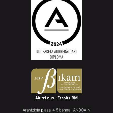
Aiurri.eus - Erroitz BM
Arantzibia plaza, 4-5 behea | ANDOAIN