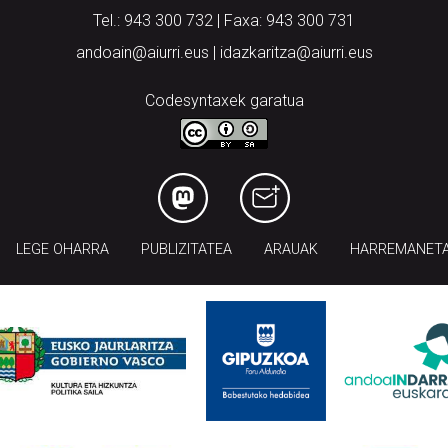
Tel.: 943 300 732 | Faxa: 943 300 731
andoain@aiurri.eus | idazkaritza@aiurri.eus
Codesyntaxek garatua
LEGE OHARRA
PUBLIZITATEA
ARAUAK
HARREMANET