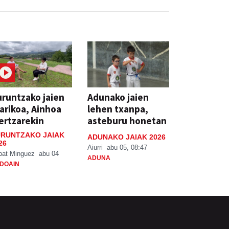
runtzako jaien
Adunako jaien
arikoa, Ainhoa
lehen txanpa,
ertzarekin
asteburu honetan
RUNTZAKO JAIAK
ADUNAKO JAIAK 2026
26
Aiurri
abu 05, 08:47
bat Minguez
abu 04
ADUNA
DOAIN