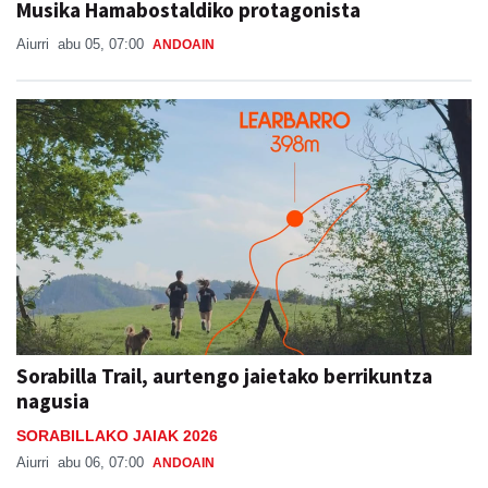
Musika Hamabostaldiko protagonista
Aiurri
abu 05, 07:00
ANDOAIN
Sorabilla Trail, aurtengo jaietako berrikuntza
nagusia
SORABILLAKO JAIAK 2026
Aiurri
abu 06, 07:00
ANDOAIN