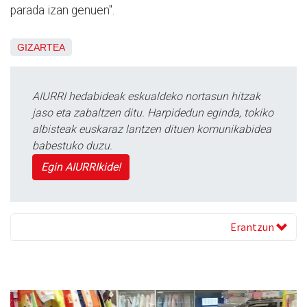
parada izan genuen".
GIZARTEA
AIURRI hedabideak eskualdeko nortasun hitzak
jaso eta zabaltzen ditu. Harpidedun eginda, tokiko
albisteak euskaraz lantzen dituen komunikabidea
babestuko duzu.
Egin AIURRIkide!
Erantzun