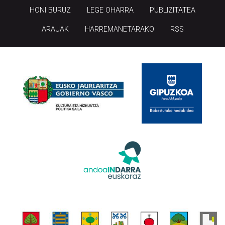
HONI BURUZ
LEGE OHARRA
PUBLIZITATEA
ARAUAK
HARREMANETARAKO
RSS