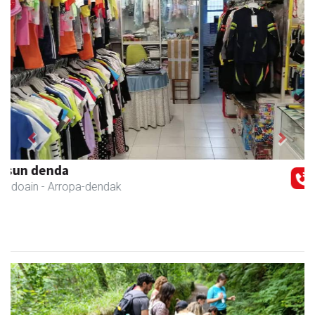
Previous
Next
Urpa autobusak
Andoain
- Autobusak