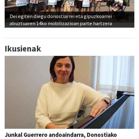
Dei egiten diegu donostiarrei eta gipuzkoarrei
abuztuaren 14ko mobilizazioan parte hartzera
Ikusienak
Junkal Guerrero andoaindarra, Donostiako