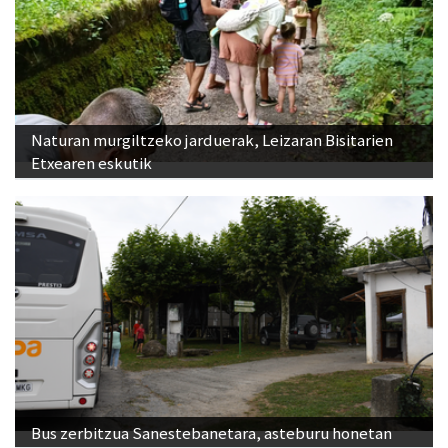
Naturan murgiltzeko jarduerak, Leizaran Bisitarien
Etxearen eskutik
Bus zerbitzua Sanestebanetara, asteburu honetan