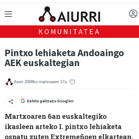
KOMUNITATEA
Pintxo lehiaketa Andoaingo
AEK euskaltegian
Aiurri
2008ko martxoaren 17a
Gehitu gaitzazu Googlen
Martxoaren 6an euskaltegiko
ikasleen arteko I. pintxo lehiaketa
ospatu zuten Extremeñoen elkartean.