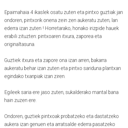
Epaimahaia 4 ikaslek osatu zuten eta pintxo guztiak jan
ondoren, pintxorik onena zein zen aukeratu zuten; lan
ederra izan zuten ! Horretarako, honako irizpide hauek
erabili zituzten: pintxoaren itxura, zaporea eta
originaltasuna.
Guztiek itxura eta zapore ona izan arren, bakarra
aukeratu behar izan zuten eta pintxo sariduna plantxan
egindako txanpiak izan ziren.
Egileek saria ere jaso zuten, sukalderako mantal bana
hain zuzen ere.
Ondoren, guztiek pintxoak probatzeko eta dastatzeko
aukera izan genuen eta arratsalde ederra pasatzeko