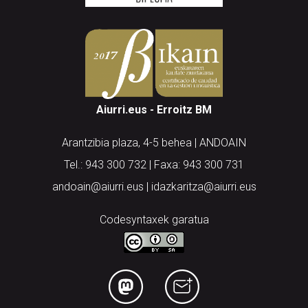
Aiurri.eus - Erroitz BM
Arantzibia plaza, 4-5 behea | ANDOAIN
Tel.: 943 300 732 | Faxa: 943 300 731
andoain@aiurri.eus | idazkaritza@aiurri.eus
Codesyntaxek garatua