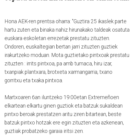
Hona AEK-ren prentsa oharra: "Guztira 25 ikaslek parte
hartu zuten eta binaka nahiz hirunakako taldeak osatuta
euskara eskoletan errezetak prestatu zituzten.
Ondoren, euskaltegian bertan jarri zituzten guztiek
irakurtzeko moduan. Mota guztietako pintxoak prestatu
zituzten : irrits pintxoa, pa amb tumaca, hiru izar,
txanpiak plantxara, brotxeta xarmangarria, txano
gorritxu eta txaka pintxoa.
Martxoaren 6an iluntzeko 19:00etan Extremeñoen
elkartean elkartu ginen guztiok eta batzuk sukaldean
pintxo beroak prestatzen aritu ziren bitartean, beste
batzuk pintxo hotzak ere egin zituzten eta azkenean,
guztiak probatzeko garaia iritsi zen.