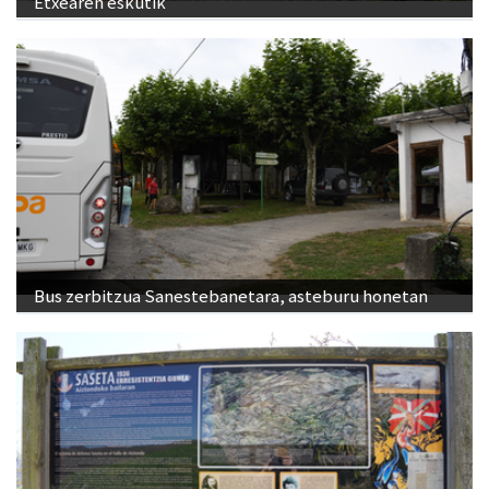
Etxearen eskutik
Bus zerbitzua Sanestebanetara, asteburu honetan