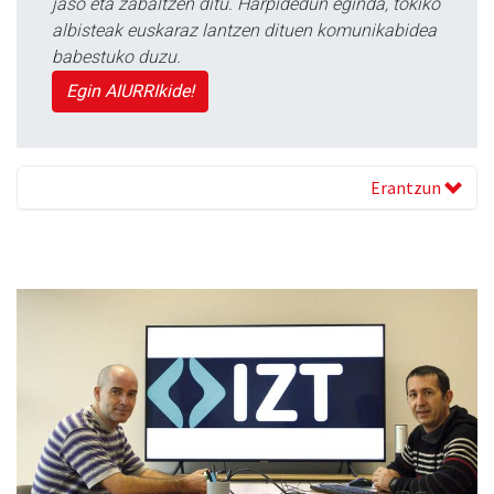
jaso eta zabaltzen ditu. Harpidedun eginda, tokiko
albisteak euskaraz lantzen dituen komunikabidea
babestuko duzu.
Egin AIURRIkide!
Erantzun