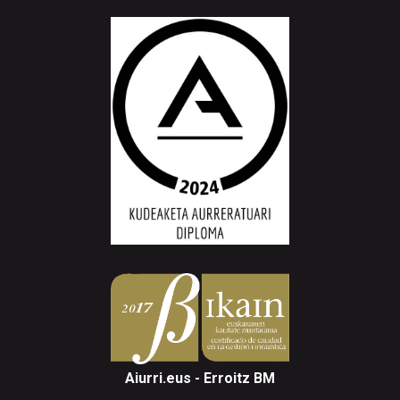
Aiurri.eus - Erroitz BM