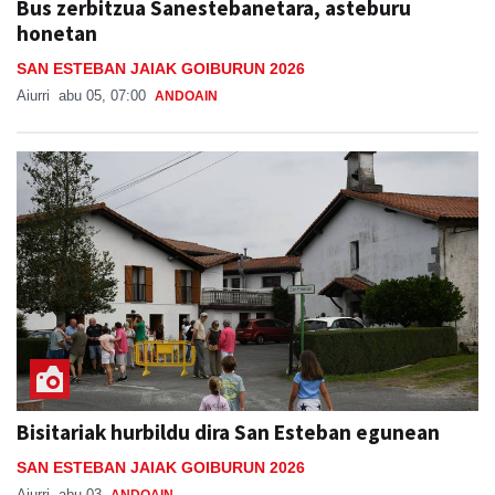
Bus zerbitzua Sanestebanetara, asteburu
honetan
SAN ESTEBAN JAIAK GOIBURUN 2026
Aiurri
abu 05, 07:00
ANDOAIN
Bisitariak hurbildu dira San Esteban egunean
SAN ESTEBAN JAIAK GOIBURUN 2026
Aiurri
abu 03
ANDOAIN