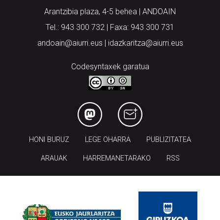
Arantzibia plaza, 4-5 behea | ANDOAIN
Tel.: 943 300 732 | Faxa: 943 300 731
andoain@aiurri.eus | idazkaritza@aiurri.eus
Codesyntaxek garatua
HONI BURUZ
LEGE OHARRA
PUBLIZITATEA
ARAUAK
HARREMANETARAKO
RSS