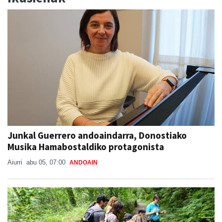
Junkal Guerrero andoaindarra, Donostiako
Musika Hamabostaldiko protagonista
Aiurri
abu 05, 07:00
ANDOAIN