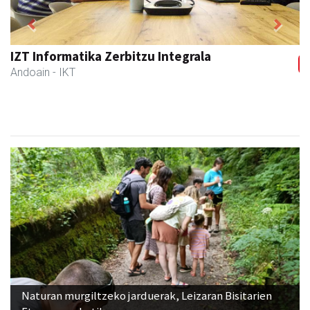
Previous
Next
Xixori belar-denda
Andoain
- Belar-denda
Naturan murgiltzeko jarduerak, Leizaran Bisitarien