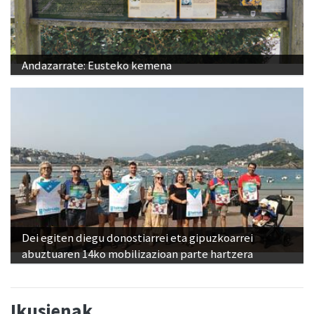
Andazarrate: Eusteko kemena
Dei egiten diegu donostiarrei eta gipuzkoarrei
abuztuaren 14ko mobilizazioan parte hartzera
Ikusienak