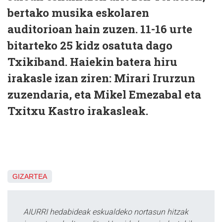
bertako musika eskolaren
auditorioan hain zuzen. 11-16 urte
bitarteko 25 kidz osatuta dago
Txikiband. Haiekin batera hiru
irakasle izan ziren: Mirari Irurzun
zuzendaria, eta Mikel Emezabal eta
Txitxu Kastro irakasleak.
GIZARTEA
AIURRI hedabideak eskualdeko nortasun hitzak