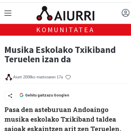
KOMUNITATEA
Musika Eskolako Txikiband
Teruelen izan da
Aiurri
2008ko martxoaren 17a
Gehitu gaitzazu Googlen
Pasa den asteburuan Andoaingo
musika eskolako Txikiband taldea
saioak eskaintzen arit zen Teruelen,