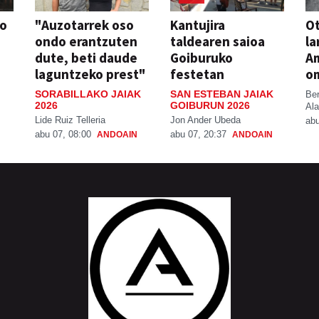
so
"Auzotarrek oso
Kantujira
Ot
ondo erantzuten
taldearen saioa
la
dute, beti daude
Goiburuko
A
laguntzeko prest"
festetan
o
SORABILLAKO JAIAK
SAN ESTEBAN JAIAK
Be
2026
GOIBURUN 2026
Ala
Lide Ruiz Telleria
Jon Ander Ubeda
abu
abu 07, 08:00
abu 07, 20:37
ANDOAIN
ANDOAIN