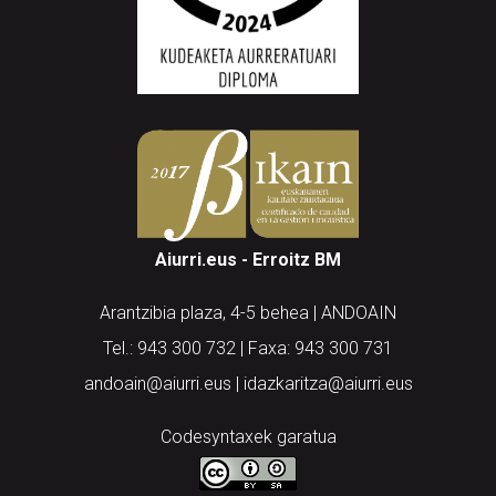
Aiurri.eus - Erroitz BM
Arantzibia plaza, 4-5 behea | ANDOAIN
Tel.: 943 300 732 | Faxa: 943 300 731
andoain@aiurri.eus | idazkaritza@aiurri.eus
Codesyntaxek garatua