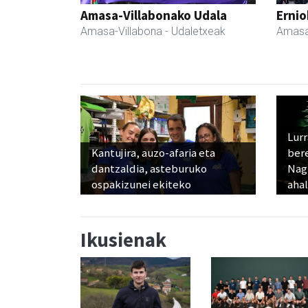
Amasa-Villabonako Udala
Ernio
Amasa-Villabona
- Udaletxeak
Amasa
Lur
Kantujira, auzo-afaria eta
ber
dantzaldia, asteburuko
Nagu
ospakizunei ekiteko
ahal
Ikusienak