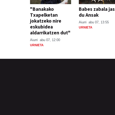
"Banakako
Babes zabala ja
Txapelketan
du Ansak
jokatzeko nire
Aiurri
abu 07, 13:55
eskubidea
URNIETA
aldarrikatzen dut"
Aiurri
abu 07, 12:00
URNIETA