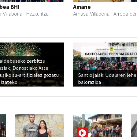
bea BHI
Amane
-Villabona
- Hezkuntza
Amasa-Villabona
- Arropa-de
raldebuseko zerbitzu
eziak, Donostiako Aste
siko su-artifizialez gozatu
Santio jaiak: Udalaren lehe
 izateko
balorazioa