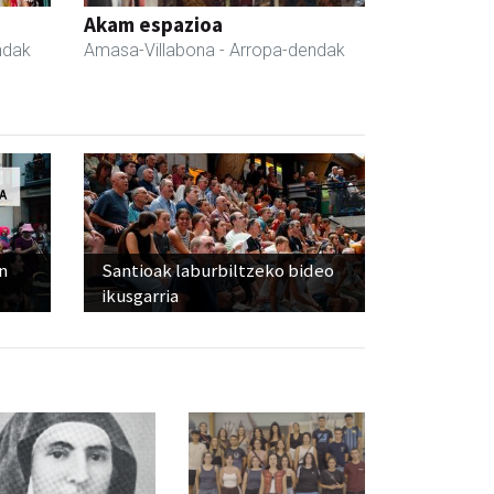
Akam espazioa
ndak
Amasa-Villabona
- Arropa-dendak
n
Santioak laburbiltzeko bideo
ikusgarria