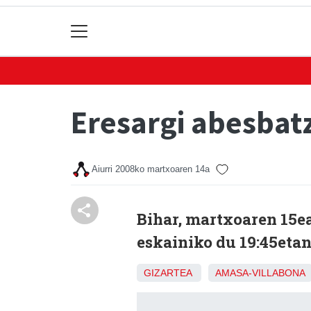
Eresargi abesbat
Aiurri
2008ko martxoaren 14a
Bihar, martxoaren 15e
eskainiko du 19:45etan
GIZARTEA
AMASA-VILLABONA