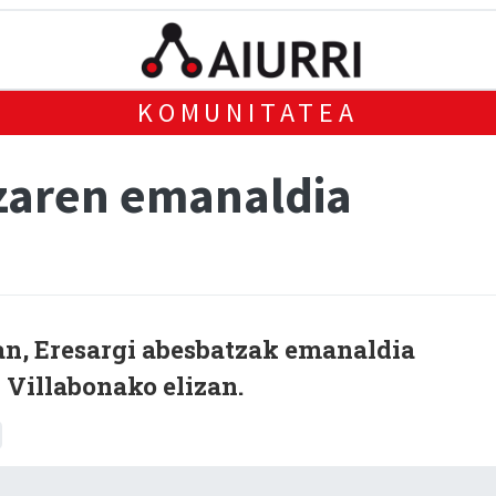
KOMUNITATEA
zaren emanaldia
an, Eresargi abesbatzak emanaldia
 Villabonako elizan.