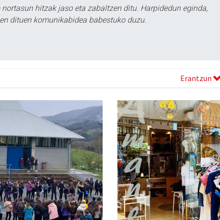
ortasun hitzak jaso eta zabaltzen ditu. Harpidedun eginda,
tzen dituen komunikabidea babestuko duzu.
Erantzun