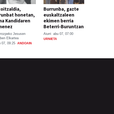
oitzaldia,
Burrunba, gazte
runbat honetan,
euskaltzaleen
ma Kandidaren
ekimen berria
menez
Beterri-Buruntzan
rrozpeko Jesusen
Aiurri
abu 07, 07:00
ben Elkartea
URNIETA
 07, 09:25
ANDOAIN