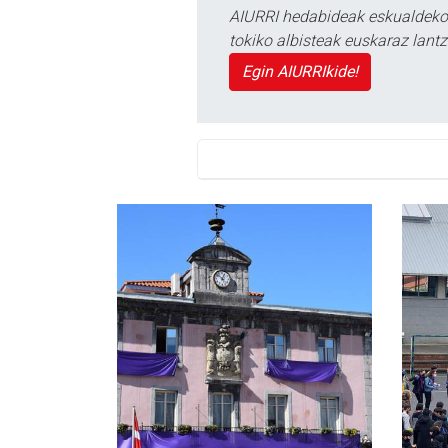
AIURRI hedabideak eskualdeko n
tokiko albisteak euskaraz lan
Egin AIURRIkide!