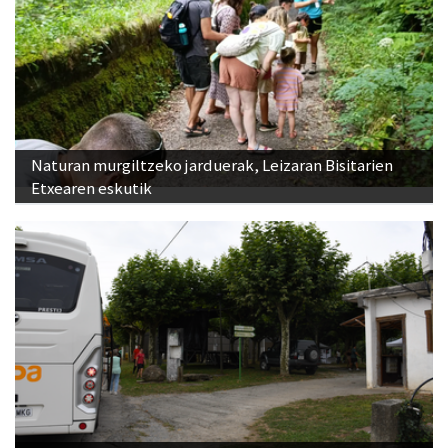
Naturan murgiltzeko jarduerak, Leizaran Bisitarien
Etxearen eskutik