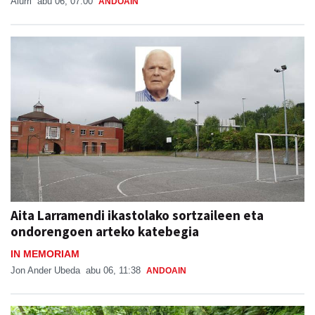
Aiurri
abu 06, 07:00
ANDOAIN
Aita Larramendi ikastolako sortzaileen eta
ondorengoen arteko katebegia
IN MEMORIAM
Jon Ander Ubeda
abu 06, 11:38
ANDOAIN