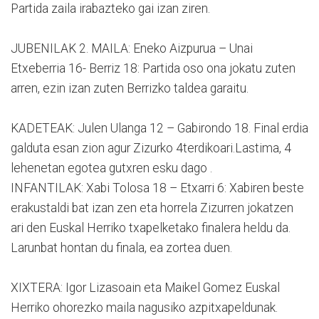
Partida zaila irabazteko gai izan ziren.
JUBENILAK 2. MAILA: Eneko Aizpurua – Unai
Etxeberria 16- Berriz 18: Partida oso ona jokatu zuten
arren, ezin izan zuten Berrizko taldea garaitu.
KADETEAK: Julen Ulanga 12 – Gabirondo 18. Final erdia
galduta esan zion agur Zizurko 4terdikoari.Lastima, 4
lehenetan egotea gutxren esku dago .
INFANTILAK: Xabi Tolosa 18 – Etxarri 6: Xabiren beste
erakustaldi bat izan zen eta horrela Zizurren jokatzen
ari den Euskal Herriko txapelketako finalera heldu da.
Larunbat hontan du finala, ea zortea duen.
XIXTERA: Igor Lizasoain eta Maikel Gomez Euskal
Herriko ohorezko maila nagusiko azpitxapeldunak.