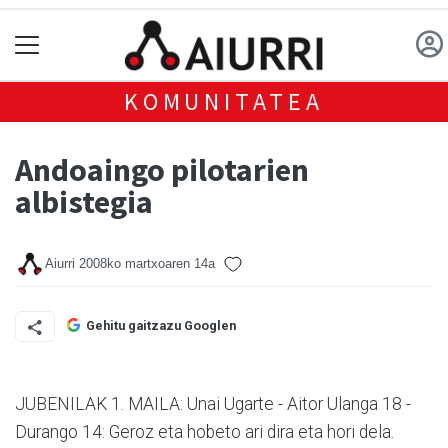
KOMUNITATEA
Andoaingo pilotarien
albistegia
Aiurri
2008ko martxoaren 14a
Gehitu gaitzazu Googlen
JUBENILAK 1. MAILA: Unai Ugarte - Aitor Ulanga 18 -
Durango 14: Geroz eta hobeto ari dira eta hori dela.