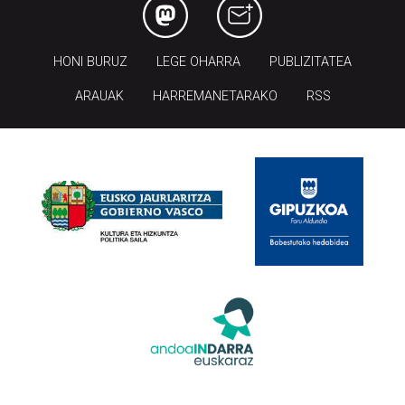
HONI BURUZ
LEGE OHARRA
PUBLIZITATEA
ARAUAK
HARREMANETARAKO
RSS