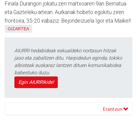
Finala Durangon jokatu zen martxoaren 9an Berriatua
eta Gazteleku artean. Aurkariak hobeto egokitu ziren
frontoira, 35-20 irabaziz. Bejondeizuela Igor eta Maikel!
GIZARTEA
AIURRI hedabideak eskualdeko nortasun hitzak
jaso eta zabaltzen ditu. Harpidedun eginda, tokiko
albisteak euskaraz lantzen dituen komunikabidea
babestuko duzu.
Egin AIURRIkide!
Erantzun