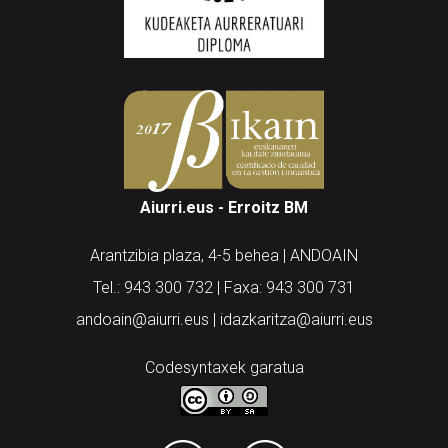
Aiurri.eus - Erroitz BM
Arantzibia plaza, 4-5 behea | ANDOAIN
Tel.: 943 300 732 | Faxa: 943 300 731
andoain@aiurri.eus | idazkaritza@aiurri.eus
Codesyntaxek garatua