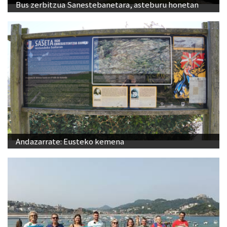
Bus zerbitzua Sanestebanetara, asteburu honetan
Andazarrate: Eusteko kemena