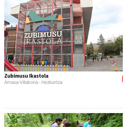
Previous
Next
Zubimusu Ikastola
Amasa-Villabona
- Hezkuntza