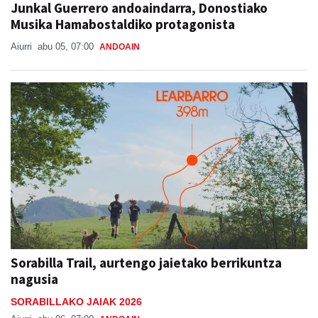
Junkal Guerrero andoaindarra, Donostiako
Musika Hamabostaldiko protagonista
Aiurri
abu 05, 07:00
ANDOAIN
Sorabilla Trail, aurtengo jaietako berrikuntza
nagusia
SORABILLAKO JAIAK 2026