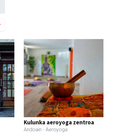
Kulunka aeroyoga zentroa
Andoain
- Aeroyoga