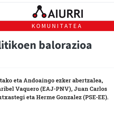
KOMUNITATEA
itikoen balorazioa
etako eta Andoaingo ezker abertzalea,
ribel Vaquero (EAJ-PNV), Juan Carlos
utxastegi eta Herme Gonzalez (PSE-EE).