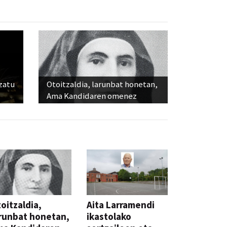
ozatu
Otoitzaldia, larunbat honetan,
Ama Kandidaren omenez
oitzaldia,
Aita Larramendi
runbat honetan,
ikastolako