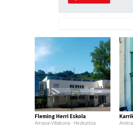
Fleming Herri Eskola
Karri
Amasa-Villabona
- Hezkuntza
Andoa