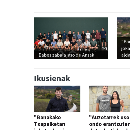
"Ba
jok
Babes zabala jaso du Ansak
alda
Ikusienak
"Banakako
"Auzotarrek oso
Txapelketan
ondo erantzute