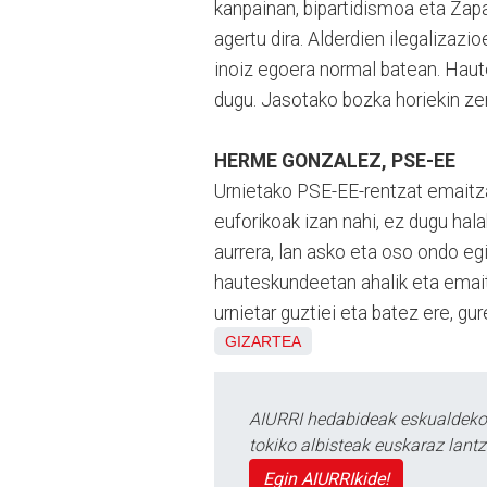
kanpainan, bipartidismoa eta Zapa
agertu dira. Alderdien ilegalizaz
inoiz egoera normal batean. Haut
dugu. Jasotako bozka horiekin ze
HERME GONZALEZ, PSE-EE
Urnietako PSE-EE-rentzat emaitza
euforikoak izan nahi, ez dugu hal
aurrera, lan asko eta oso ondo eg
hauteskundeetan ahalik eta emai
urnietar guztiei eta batez ere, gur
GIZARTEA
AIURRI hedabideak eskualdeko n
tokiko albisteak euskaraz lan
Egin AIURRIkide!