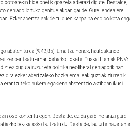
o botoarekin bide onetik goazela adierazi digute. Bestalde,
boto gehiago lortuko genituelakoan gaude. Gure jendea ere
oan. Ezker abertzaleak deitu duen kanpaina edo boikota dag
go abstenitu da (%42,85). Emaitza honek, hauteskunde
nei zer pentsatu eman beharko liokete. Euskal Herriak PNVri
diz: ez dugula iruzur eta politika neoliberal gehiagorik nahi.
ez dira ezker abertzaleko bozka emaileak guztiak ziurrenik.
la erantzuteko aukera egokiena abstentzio aktiboan ikusi
zin oso kontentu egon. Bestalde, ez da garbi helarazi gure
tiazko bozka asko bultzatu du. Bestalde, lau urte hauetan 