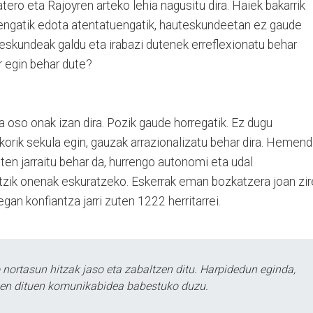
tero eta Rajoyren arteko lehia nagusitu dira. Haiek bakarrik
ioengatik edota atentatuengatik, hauteskundeetan ez gaude
eskundeak galdu eta irabazi dutenek erreflexionatu behar
r egin behar dute?
 oso onak izan dira. Pozik gaude horregatik. Ez dugu
akorik sekula egin, gauzak arrazionalizatu behar dira. Hemend
iten jarraitu behar da, hurrengo autonomi eta udal
tzik onenak eskuratzeko. Eskerrak eman bozkatzera joan zi
egan konfiantza jarri zuten 1222 herritarrei.
ortasun hitzak jaso eta zabaltzen ditu. Harpidedun eginda,
tzen dituen komunikabidea babestuko duzu.