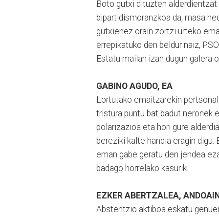
Boto gutxi dituzten alderdientzat
bipartidismoranzkoa da, masa heda
gutxienez orain zortzi urteko ema
errepikatuko den beldur naiz, PSO
Estatu mailan izan dugun galera o
GABINO AGUDO, EA
Lortutako emaitzarekin pertsonalk
tristura puntu bat badut neronek
polarizazioa eta hori gure alderdi
bereziki kalte handia eragin digu
eman gabe geratu den jendea eza
badago horrelako kasurik.
EZKER ABERTZALEA, ANDOAI
Abstentzio aktiboa eskatu genuen 