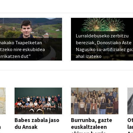
Lurraldebuseko zerbitzu
nakako Txapelketan
bereziak, Donostiako Aste
atzeko nire eskubidea
Nagusiko su-artifizialez g
rrikatzen dut"
ahal izateko
Babes zabala jaso
Burrunba, gazte
Ot
n
du Ansak
euskaltzaleen
la