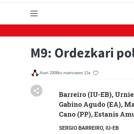
M9: Ordezkari pol
Aiurri
2008ko martxoaren 12a
Barreiro (IU-EB), Urni
Gabino Agudo (EA), Ma
Cano (PP), Estanis Am
SERGIO BARREIRO, IU-EB