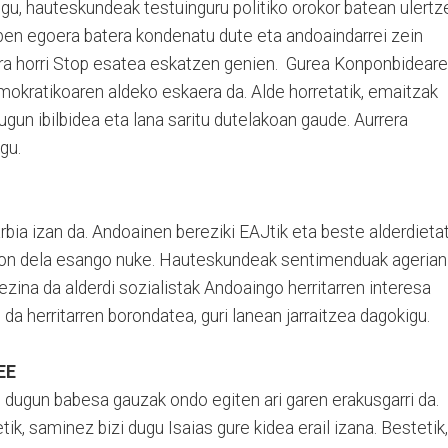
gu, hauteskundeak testuinguru politiko orokor batean ulertz
spen egoera batera kondenatu dute eta andoaindarrei zein
era horri Stop esatea eskatzen genien. Gurea Konponbidear
mokratikoaren aldeko eskaera da. Alde horretatik, emaitzak
ugun ibilbidea eta lana saritu dutelakoan gaude. Aurrera
gu.
rbia izan da. Andoainen bereziki EAJtik eta beste alderdietat
gon dela esango nuke. Hauteskundeak sentimenduak agerian
ezina da alderdi sozialistak Andoaingo herritarren interesa
 da herritarren borondatea, guri lanean jarraitzea dagokigu.
EE
 dugun babesa gauzak ondo egiten ari garen erakusgarri da.
k, saminez bizi dugu Isaias gure kidea erail izana. Bestetik,