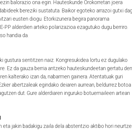
 ezin balorazio ona egin. Hauteskunde Orokorretan joera
bideek bereziki sustatuta. Baikor egoteko arrazoi gutxi dag
itzari eusten diogu. Etorkizunera begira panorama
E-PP alderdien arteko polarizazioa ezagutuko dugu berriro.
so handia da.
i gustura sentitzen naiz. Kongresukidea lortu ez dugulako
 ere. Ez da gauza berria antzeko hauteskundeetan gertatu de
aren kalterako izan da, nabarmen gainera. Atentatuak guri
. Ezker abertzaleak egindako deiaren aurrean, beldurrez botoa
gutzen dut. Gure alderdiaren inguruko botuemaileen artean
N
eta jakin badakigu zaila dela abstentzio aktibo hori neurtze