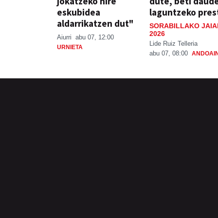
jokatzeko nire
dute, beti daud
eskubidea
laguntzeko pres
aldarrikatzen dut"
SORABILLAKO JAIA
2026
Aiurri
abu 07, 12:00
Lide Ruiz Telleria
URNIETA
abu 07, 08:00
ANDOAI