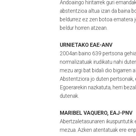
Andoaingo hiritarrek guri emandak
abstentzioa altua izan da baina 
beldurrez ez zen botoa ematera j
beldur horren atzean.
URNIETAKO EAE-ANV
2004an baino 639 pertsona gehia
normalizatuak irudikatu nahi dute
mezu argi bat bidali dio bigarren al
Abstentziora jo duten pertsonak, 
Egoerarekin nazkatuta, herri beza
dutenak.
MARIBEL VAQUERO, EAJ-PNV
Abertzaletasunaren ikuspuntutik e
mezua. Azken atentatuak ere enpa