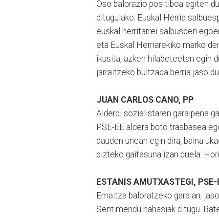
Oso balorazio positiboa egiten du
ditugulako. Euskal Herria salbue
euskal herritarrei salbuspen ego
eta Euskal Herriarekiko marko de
ikusita, azken hilabeteetan egin d
jarraitzeko bultzada berria jaso du
JUAN CARLOS CANO, PP
Alderdi sozialistaren garaipena ga
PSE-EE aldera boto trasbasea e
dauden unean egin dira, baina uka
pizteko gaitasuna izan duela. Hori
ESTANIS AMUTXASTEGI, PSE-
Emaitza baloratzeko garaian, jaso
Sentimendu nahasiak ditugu. Bateti