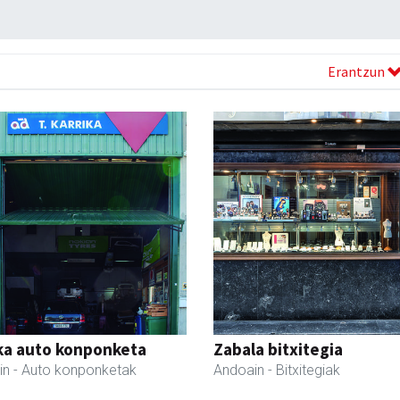
Erantzun
ka auto konponketa
Zabala bitxitegia
in
- Auto konponketak
Andoain
- Bitxitegiak