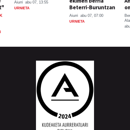
e
ekimen berria
A
Aiurri
abu 07, 13:55
t"
Beterri-Buruntzan
o
URNIETA
K
Aiurri
abu 07, 07:00
Be
Ala
URNIETA
abu
N