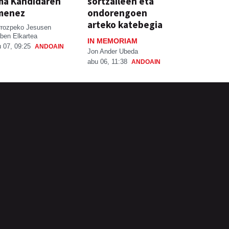
ma Kandidaren
sortzaileen eta
menez
ondorengoen
arteko katebegia
rrozpeko Jesusen
ben Elkartea
IN MEMORIAM
 07, 09:25
ANDOAIN
Jon Ander Ubeda
abu 06, 11:38
ANDOAIN