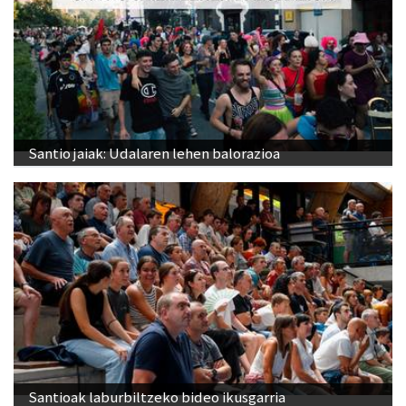
Santio jaiak: Udalaren lehen balorazioa
Santioak laburbiltzeko bideo ikusgarria