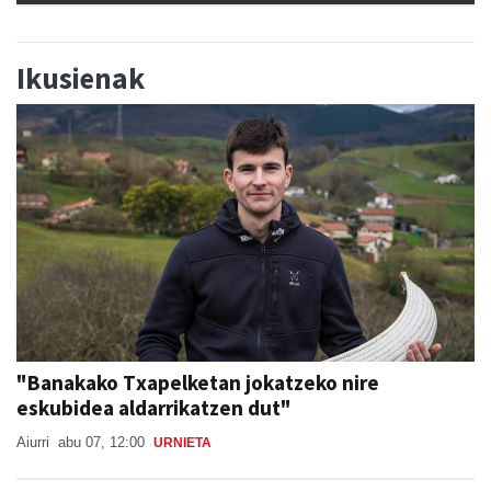
Ikusienak
"Banakako Txapelketan jokatzeko nire
eskubidea aldarrikatzen dut"
Aiurri
abu 07, 12:00
URNIETA