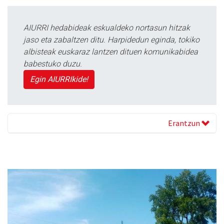
AIURRI hedabideak eskualdeko nortasun hitzak
jaso eta zabaltzen ditu. Harpidedun eginda, tokiko
albisteak euskaraz lantzen dituen komunikabidea
babestuko duzu.
Egin AIURRIkide!
Erantzun