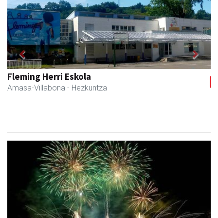
Previous
Next
Amasa kafetegia
Amasa-Villabona
- Gozotegiak