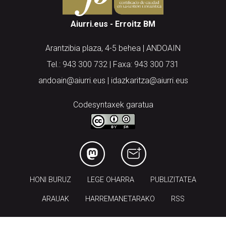
Aiurri.eus - Erroitz BM
Arantzibia plaza, 4-5 behea | ANDOAIN
Tel.: 943 300 732 | Faxa: 943 300 731
andoain@aiurri.eus | idazkaritza@aiurri.eus
Codesyntaxek garatua
HONI BURUZ
LEGE OHARRA
PUBLIZITATEA
ARAUAK
HARREMANETARAKO
RSS