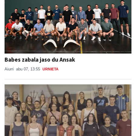
Babes zabala jaso du Ansak
Aiurri
abu 07, 13:55
URNIETA