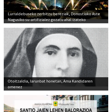
Lurraldebuseko zerbitzu bereziak, Donostiako Aste
Nagusiko su-artifizialez gozatu ahal izateko
Otoitzaldia, larunbat honetan, Ama Kandidaren
omenez