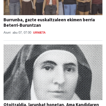
Burrunba, gazte euskaltzaleen ekimen berria
Beterri-Buruntzan
Aiurri
abu 07, 07:00
URNIETA
Otoitzaldia, larunbat honetan, Ama Kandidaren