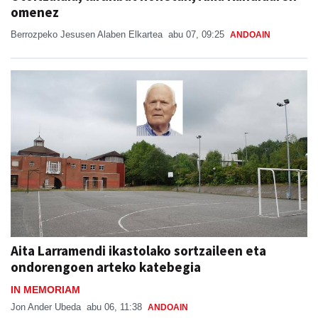
omenez
Berrozpeko Jesusen Alaben Elkartea
abu 07, 09:25
ANDOAIN
Aita Larramendi ikastolako sortzaileen eta
ondorengoen arteko katebegia
IN MEMORIAM
Jon Ander Ubeda
abu 06, 11:38
ANDOAIN