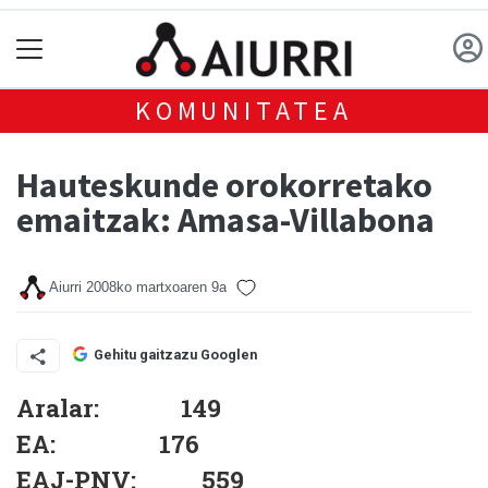
KOMUNITATEA
Hauteskunde orokorretako
emaitzak: Amasa-Villabona
Aiurri
2008ko martxoaren 9a
Gehitu gaitzazu Googlen
Aralar: 149
EA: 176
EAJ-PNV: 559