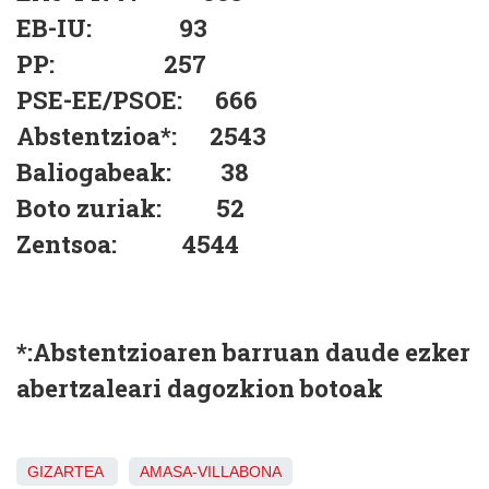
EB-IU: 93
PP: 257
PSE-EE/PSOE: 666
Abstentzioa*: 2543
Baliogabeak: 38
Boto zuriak: 52
Zentsoa: 4544
*:Abstentzioaren barruan daude ezker
abertzaleari dagozkion botoak
GIZARTEA
AMASA-VILLABONA