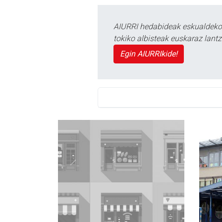
AIURRI hedabideak eskualdeko n
tokiko albisteak euskaraz lan
Egin AIURRIkide!