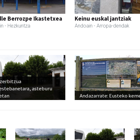
lle Berrozpe Ikastetxea
Keinu euskal jantziak
in
- Hezkuntza
Andoain
- Arropa-dendak
 zerbitzua
estebanetara, asteburu
etan
Andazarrate: Eusteko kem