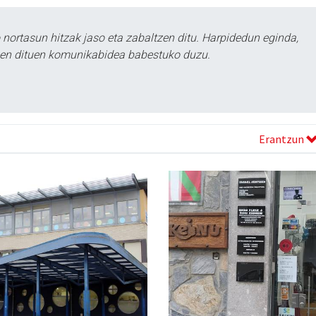
ortasun hitzak jaso eta zabaltzen ditu. Harpidedun eginda,
tzen dituen komunikabidea babestuko duzu.
Erantzun