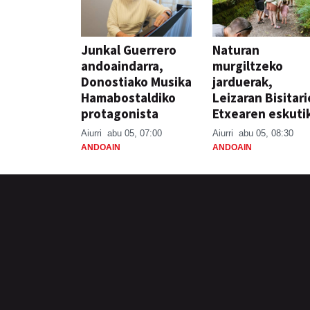
Junkal Guerrero
Naturan
andoaindarra,
murgiltzeko
Donostiako Musika
jarduerak,
Hamabostaldiko
Leizaran Bisitar
protagonista
Etxearen eskuti
Aiurri
abu 05, 07:00
Aiurri
abu 05, 08:30
ANDOAIN
ANDOAIN