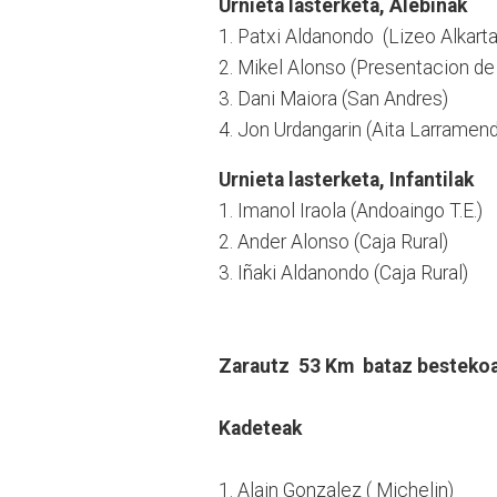
Urnieta
lasterketa
,
Alebinak
1. Patxi Aldanondo (Lizeo Alkart
2. Mikel Alonso (Presentacion de
3. Dani Maiora (San Andres)
4. Jon Urdangarin (Aita Larramend
Urnieta
lasterketa
,
Infantilak
1. Imanol Iraola (Andoaingo T.E.)
2. Ander Alonso (Caja Rural)
3. Iñaki Aldanondo (Caja Rural)
Zarautz 53 Km bataz bestekoa
Kadeteak
1. Alain Gonzalez ( Michelin)