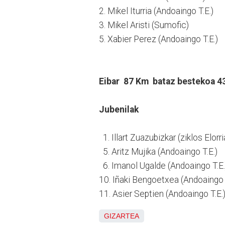
2. Mikel Iturria (Andoaingo T.E.)
3. Mikel Aristi (Sumofic)
5. Xabier Perez (Andoaingo T.E.)
Eibar 87 Km bataz bestekoa 4
Jubenilak
1. Illart Zuazubizkar (ziklos Elorr
5. Aritz Mujika (Andoaingo T.E.)
6. Imanol Ugalde (Andoaingo T.E.
10. Iñaki Bengoetxea (Andoaingo 
11. Asier Septien (Andoaingo T.E.
GIZARTEA