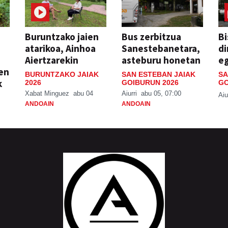
Buruntzako jaien
Bus zerbitzua
Bi
atarikoa, Ainhoa
Sanestebanetara,
di
Aiertzarekin
asteburu honetan
e
ien
BURUNTZAKO JAIAK
SAN ESTEBAN JAIAK
SA
k
2026
GOIBURUN 2026
GO
Xabat Minguez
abu 04
Aiurri
abu 05, 07:00
Aiu
ANDOAIN
ANDOAIN