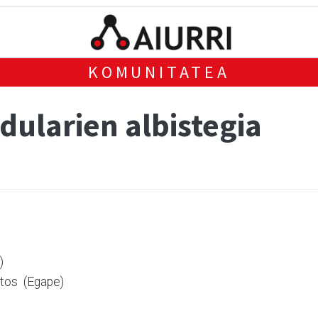
KOMUNITATEA
dularien albistegia
)
tos (Egape)