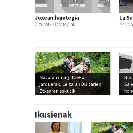
Joxean harategia
La Sa
Zizurkil
- Harategiak
Andoa
Naturan murgiltzeko
Bus
jarduerak, Leizaran Bisitarien
San
Etxearen eskutik
hon
Ikusienak