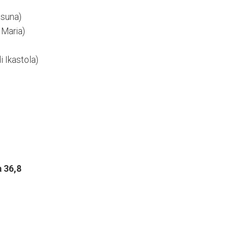
asuna)
 Maria)
i Ikastola)
 36,8