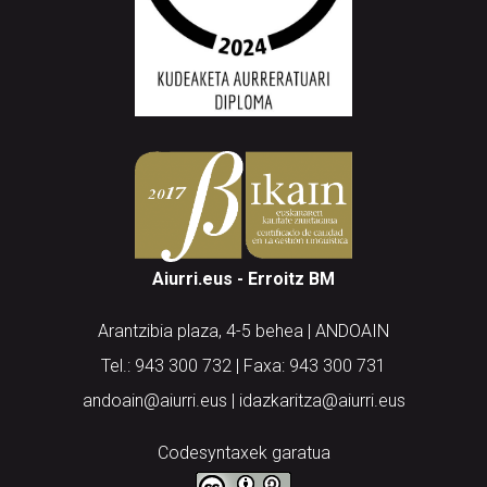
Aiurri.eus - Erroitz BM
Arantzibia plaza, 4-5 behea | ANDOAIN
Tel.: 943 300 732 | Faxa: 943 300 731
andoain@aiurri.eus | idazkaritza@aiurri.eus
Codesyntaxek garatua