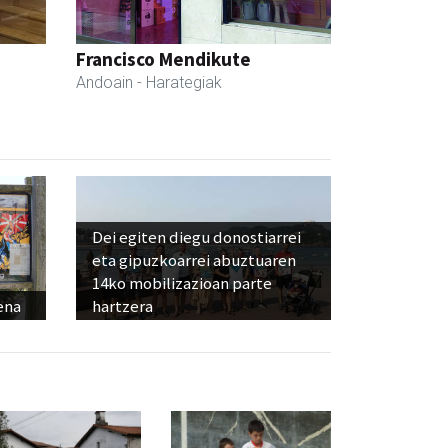
Francisco Mendikute
Andoain
- Harategiak
Dei egiten diegu donostiarrei
eta gipuzkoarrei abuztuaren
14ko mobilizazioan parte
ena
hartzera