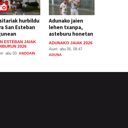
sitariak hurbildu
Adunako jaien
ra San Esteban
lehen txanpa,
gunean
asteburu honetan
N ESTEBAN JAIAK
ADUNAKO JAIAK 2026
IBURUN 2026
Aiurri
abu 05, 08:47
rri
abu 03
ANDOAIN
ADUNA