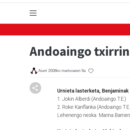
Andoaingo txirrin
Aiurri
2008ko martxoaren 9a
Urnieta lasterketa, Benjaminak
1. Jokin Alberdi (Andoaingo T.E.)
2. Roke Kanflanka (Andoaingo T.E.
Lehenengo neska Marina Barrien