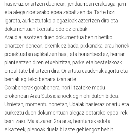
hasieraz onartzen duenean, jendaurrean erakusgai jarri
eta alegazioetarako epea zabaltzen da. Tarte hori
igarota, aurkeztutako alegazioak aztertzen dira eta
dokumentuan txertatu edo ez erabaki.
Araudia jasotzen duen dokumentua behin betiko
onartzen denean, okerrik ez bada, pixkanaka, arau horiek
proiektuetan aplikatzen hasi, eta honenbestez, herrian
planteatzen diren etxebizitza, parke eta bestelakoak
errealitate bihurtzen dira. Onartuta daudenak agortu eta
berriak egiteko beharra izan arte.
Gorabeherak gorabehera, hori litzateke modu
orokorrean Arau Subsidiarioek egin ohi duten bidea.
Urnietan, momentu honetan, Udalak hasieraz onartu eta
aurkeztu duen dokumentuari alegazioetarako epea ireki
berri zaio. Maiatzaren 2ra arte, herritarrek edota
elkarteek, plenoak duela bi aste gehiengoz behin