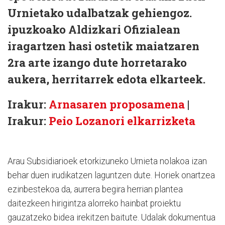
Urnietako udalbatzak gehiengoz.
ipuzkoako Aldizkari Ofizialean
iragartzen hasi ostetik maiatzaren
2ra arte izango dute horretarako
aukera, herritarrek edota elkarteek.
Irakur:
Arnasaren proposamena
|
Irakur:
Peio Lozanori elkarrizketa
Arau Subsidiarioek etorkizuneko Urnieta nolakoa izan
behar duen irudikatzen laguntzen dute. Horiek onartzea
ezinbestekoa da, aurrera begira herrian plantea
daitezkeen hirigintza alorreko hainbat proiektu
gauzatzeko bidea irekitzen baitute. Udalak dokumentua