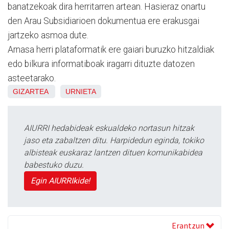
banatzekoak dira herritarren artean. Hasieraz onartu
den Arau Subsidiarioen dokumentua ere erakusgai
jartzeko asmoa dute.
Arnasa herri plataformatik ere gaiari buruzko hitzaldiak
edo bilkura informatiboak iragarri dituzte datozen
asteetarako.
GIZARTEA
URNIETA
AIURRI hedabideak eskualdeko nortasun hitzak
jaso eta zabaltzen ditu. Harpidedun eginda, tokiko
albisteak euskaraz lantzen dituen komunikabidea
babestuko duzu.
Egin AIURRIkide!
Erantzun