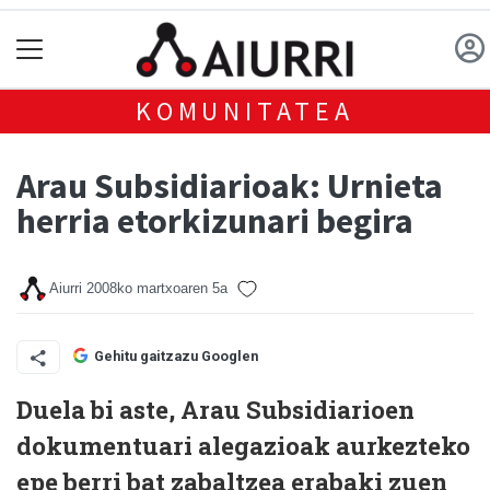
KOMUNITATEA
Arau Subsidiarioak: Urnieta
herria etorkizunari begira
Aiurri
2008ko martxoaren 5a
Gehitu gaitzazu Googlen
Duela bi aste, Arau Subsidiarioen
dokumentuari alegazioak aurkezteko
epe berri bat zabaltzea erabaki zuen