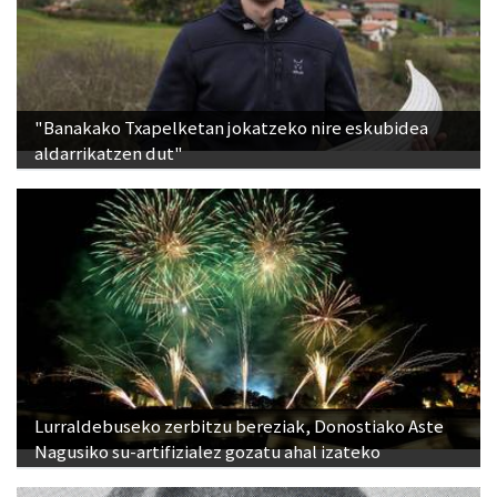
"Banakako Txapelketan jokatzeko nire eskubidea
aldarrikatzen dut"
Lurraldebuseko zerbitzu bereziak, Donostiako Aste
Nagusiko su-artifizialez gozatu ahal izateko