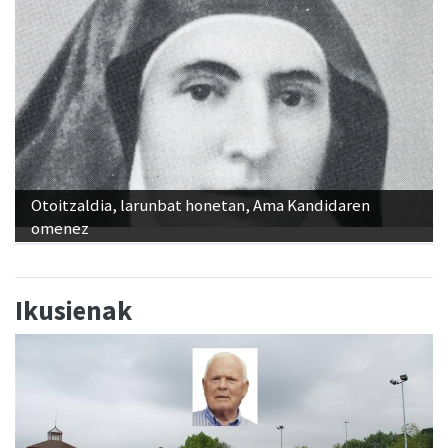
Otoitzaldia, larunbat honetan, Ama Kandidaren
omenez
Ikusienak