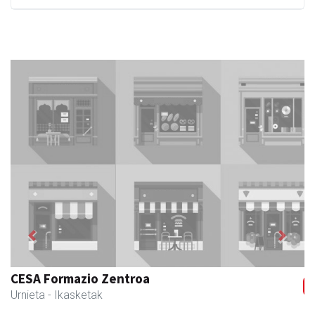
Previous
Next
CESA Formazio Zentroa
Urnieta
- Ikasketak