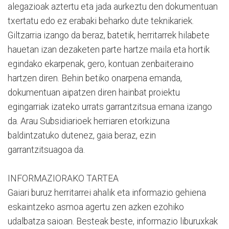
alegazioak aztertu eta jada aurkeztu den dokumentuan
txertatu edo ez erabaki beharko dute teknikariek.
Giltzarria izango da beraz, batetik, herritarrek hilabete
hauetan izan dezaketen parte hartze maila eta hortik
egindako ekarpenak, gero, kontuan zenbaiteraino
hartzen diren. Behin betiko onarpena emanda,
dokumentuan aipatzen diren hainbat proiektu
egingarriak izateko urrats garrantzitsua emana izango
da. Arau Subsidiarioek herriaren etorkizuna
baldintzatuko dutenez, gaia beraz, ezin
garrantzitsuagoa da.
INFORMAZIORAKO TARTEA
Gaiari buruz herritarrei ahalik eta informazio gehiena
eskaintzeko asmoa agertu zen azken ezohiko
udalbatza saioan. Besteak beste, informazio liburuxkak