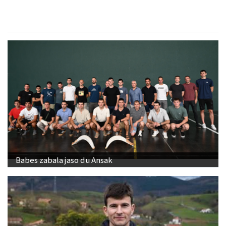
Babes zabala jaso du Ansak