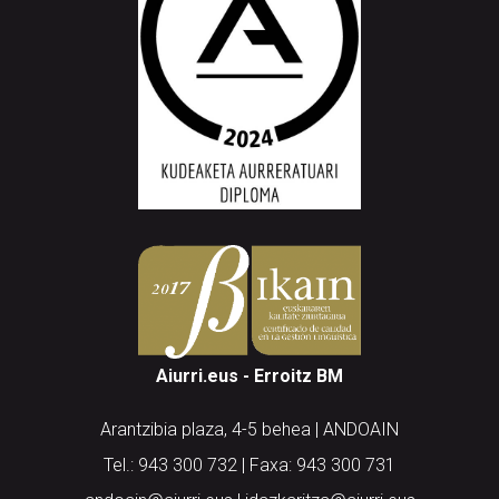
Aiurri.eus - Erroitz BM
Arantzibia plaza, 4-5 behea | ANDOAIN
Tel.: 943 300 732 | Faxa: 943 300 731