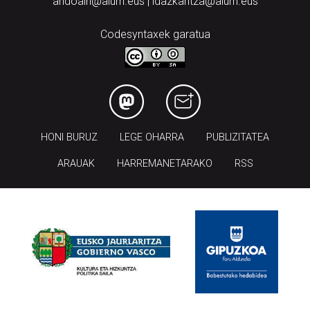
andoain@aiurri.eus | idazkaritza@aiurri.eus
Codesyntaxek garatua
HONI BURUZ
LEGE OHARRA
PUBLIZITATEA
ARAUAK
HARREMANETARAKO
RSS