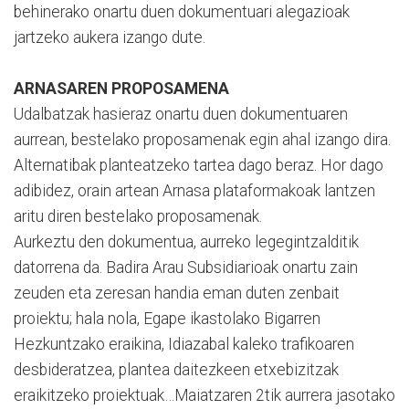
behinerako onartu duen dokumentuari alegazioak
jartzeko aukera izango dute.
ARNASAREN PROPOSAMENA
Udalbatzak hasieraz onartu duen dokumentuaren
aurrean, bestelako proposamenak egin ahal izango dira.
Alternatibak planteatzeko tartea dago beraz. Hor dago
adibidez, orain artean Arnasa plataformakoak lantzen
aritu diren bestelako proposamenak.
Aurkeztu den dokumentua, aurreko legegintzalditik
datorrena da. Badira Arau Subsidiarioak onartu zain
zeuden eta zeresan handia eman duten zenbait
proiektu; hala nola, Egape ikastolako Bigarren
Hezkuntzako eraikina, Idiazabal kaleko trafikoaren
desbideratzea, plantea daitezkeen etxebizitzak
eraikitzeko proiektuak…Maiatzaren 2tik aurrera jasotako