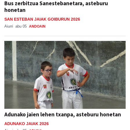
Bus zerbitzua Sanestebanetara, asteburu
honetan
SAN ESTEBAN JAIAK GOIBURUN 2026
Aiurri
abu 05
ANDOAIN
Adunako jaien lehen txanpa, asteburu honetan
ADUNAKO JAIAK 2026