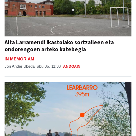
Aita Larramendi ikastolako sortzaileen eta
ondorengoen arteko katebegia
IN MEMORIAM
Jon Ander Ubeda
abu 06, 11:38
ANDOAIN