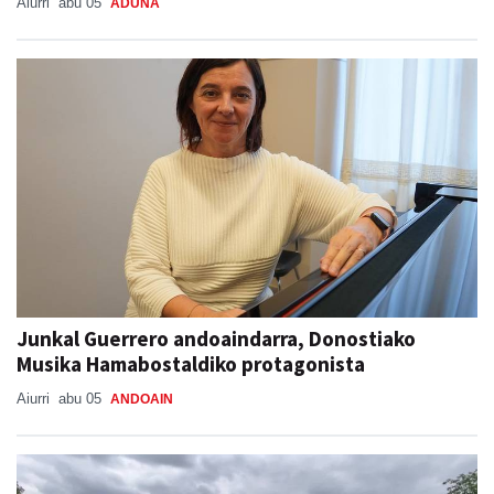
Aiurri
abu 05
ADUNA
Junkal Guerrero andoaindarra, Donostiako
Musika Hamabostaldiko protagonista
Aiurri
abu 05
ANDOAIN