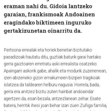
eraman nahi du. Gidoia lantzeko
garaian, frankismoak Andoainen
eragindako biktimeen inguruko
gertakizunetan oinarritu da.
Pertsona errealak eta horiek benetan bizitutako
pasadizoak hautatu ditu, guztiak baturik garai hartako
gerra gaiztoaren erretratu aski errealista osatzeko.
Apaingarri askorik gabe, ahalik eta modurik zuzenenean,
izen abizeneko gizon emakumeen bizipen tragikoak
islatzea da taldearen helburu nagusia. Horrela, bada,
gerra era anitzez bizitu zuten hainbat andoaindar
agertzen da, esan bezala, antzezlanean zehar. Esate
batera, herritik ihesi joan behar izan zuen Zuñiga familia,