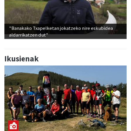
"Banakako Txapelketan jokatzeko nire eskubidea
aldarrikatzen dut"
Ikusienak