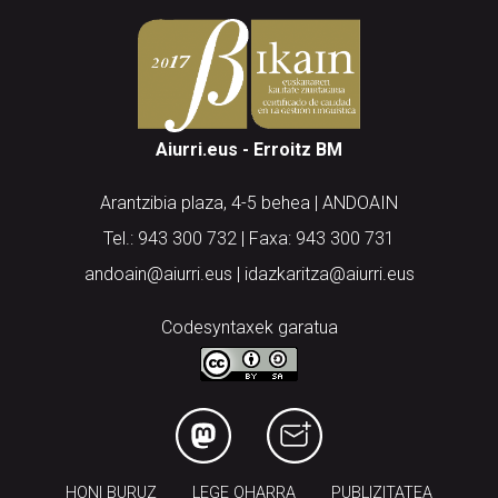
Aiurri.eus - Erroitz BM
Arantzibia plaza, 4-5 behea | ANDOAIN
Tel.: 943 300 732 | Faxa: 943 300 731
andoain@aiurri.eus | idazkaritza@aiurri.eus
Codesyntaxek garatua
HONI BURUZ
LEGE OHARRA
PUBLIZITATEA