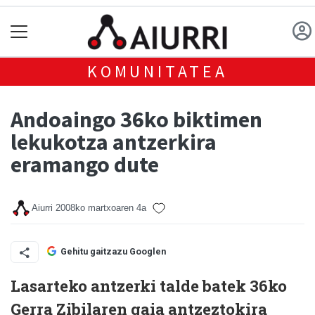
KOMUNITATEA
Andoaingo 36ko biktimen
lekukotza antzerkira
eramango dute
Aiurri
2008ko martxoaren 4a
Gehitu gaitzazu Googlen
Lasarteko antzerki talde batek 36ko
Gerra Zibilaren gaia antzeztokira