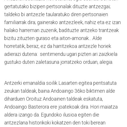
gertatutako bizipen pertsonalak dituzte antzezgai;
taldeko bi antzezle taularatuko diren pertsonaien
familiarrak dira; gainerako antzezleek, nahiz eta ez izan
halako harreman zuzenik, badituzte antzeko trantzeak
bizitu zituzten guraso eta aiton-amonak... Alde
horretatik, beraz, ez da harritzekoa antzezle horiek
adierazi dutena: sentimendu ugari pizten ari zaizkiela
gustuko duten zaletasuna jorratzeko orduan, alegia.
Antzerki emanaldia soilik Lasarten egitea pentsatuta
zeukan taldeak, baina Andoaingo 36ko biktimen alde
diharduen Oroituz Andoainen taldeak eskatuta,
Andoaingo Basterora ere joatekoak dira. Hori maiatza
aldera izango da. Egundoko ilusioa egiten die
antzezlana historikoki kokatzen den toki berean