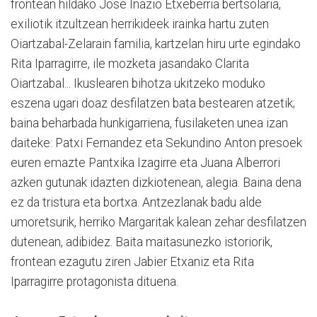
frontean hildako Jose Inazio Etxeberria bertsolaria,
exiliotik itzultzean herrikideek irainka hartu zuten
Oiartzabal-Zelarain familia, kartzelan hiru urte egindako
Rita Iparragirre, ile mozketa jasandako Clarita
Oiartzabal... Ikuslearen bihotza ukitzeko moduko
eszena ugari doaz desfilatzen bata bestearen atzetik;
baina beharbada hunkigarriena, fusilaketen unea izan
daiteke: Patxi Fernandez eta Sekundino Anton presoek
euren emazte Pantxika Izagirre eta Juana Alberrori
azken gutunak idazten dizkiotenean, alegia. Baina dena
ez da tristura eta bortxa. Antzezlanak badu alde
umoretsurik, herriko Margaritak kalean zehar desfilatzen
dutenean, adibidez. Baita maitasunezko istoriorik,
frontean ezagutu ziren Jabier Etxaniz eta Rita
Iparragirre protagonista dituena.