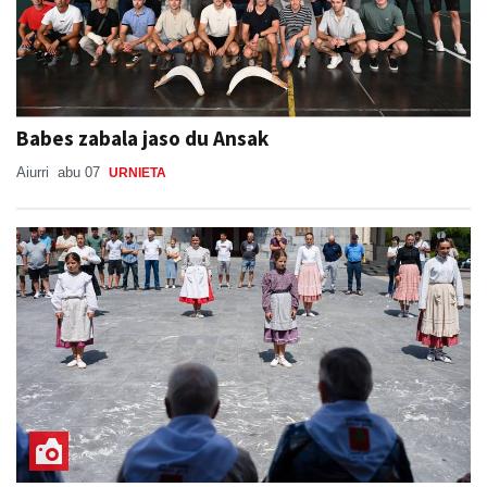
Babes zabala jaso du Ansak
Aiurri
abu 07
URNIETA