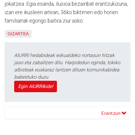
jokatzea. Egia esanda, ilusioa bezainbat erantzukizuna,
izan ere ikusleen artean, 36ko biktimen edo horien
familiarrak egongo baitira ziur asko.
GIZARTEA
AIURRI hedabideak eskualdeko nortasun hitzak
jaso eta zabaltzen ditu. Harpidedun eginda, tokiko
albisteak euskaraz lantzen dituen komunikabidea
babestuko duzu.
Egin AIURRIkide!
Erantzun