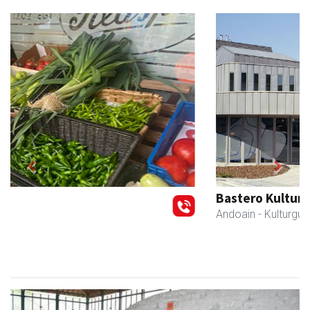
Previous
Next
Bastero Kulturgunea
Andoain
- Kulturguneak