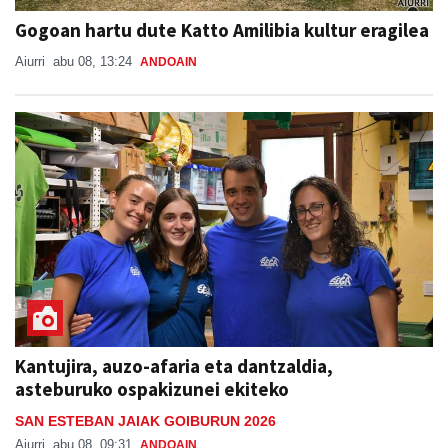
Gogoan hartu dute Katto Amilibia kultur eragilea
Aiurri
abu 08, 13:24
ANDOAIN
Kantujira, auzo-afaria eta dantzaldia,
asteburuko ospakizunei ekiteko
SAN ESTEBAN JAIAK GOIBURUN 2026
Aiurri
abu 08, 09:31
ANDOAIN