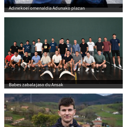
Adinekoei omenaldia Adunako plazan
Babes zabala jaso du Ansak