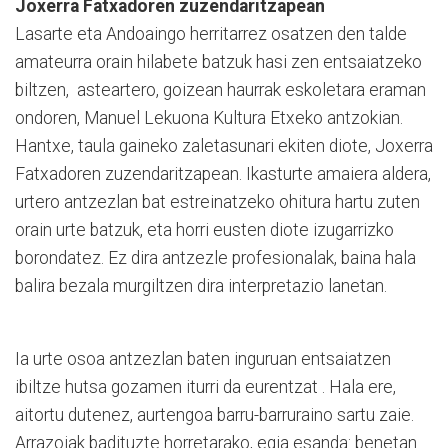
Joxerra Fatxadoren zuzendaritzapean
Lasarte eta Andoaingo herritarrez osatzen den talde
amateurra orain hilabete batzuk hasi zen entsaiatzeko
biltzen, asteartero, goizean haurrak eskoletara eraman
ondoren, Manuel Lekuona Kultura Etxeko antzokian.
Hantxe, taula gaineko zaletasunari ekiten diote, Joxerra
Fatxadoren zuzendaritzapean. Ikasturte amaiera aldera,
urtero antzezlan bat estreinatzeko ohitura hartu zuten
orain urte batzuk, eta horri eusten diote izugarrizko
borondatez. Ez dira antzezle profesionalak, baina hala
balira bezala murgiltzen dira interpretazio lanetan.
Ia urte osoa antzezlan baten inguruan entsaiatzen
ibiltze hutsa gozamen iturri da eurentzat . Hala ere,
aitortu dutenez, aurtengoa barru-barruraino sartu zaie.
Arrazoiak badituzte horretarako, egia esanda: benetan