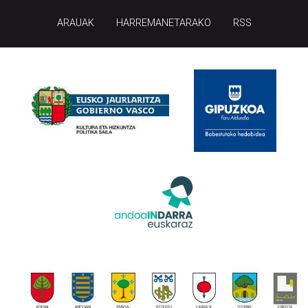
ARAUAK
HARREMANETARAKO
RSS