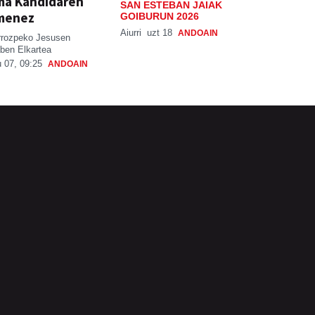
ma Kandidaren
SAN ESTEBAN JAIAK
menez
GOIBURUN 2026
Aiurri
uzt 18
ANDOAIN
rrozpeko Jesusen
ben Elkartea
 07, 09:25
ANDOAIN