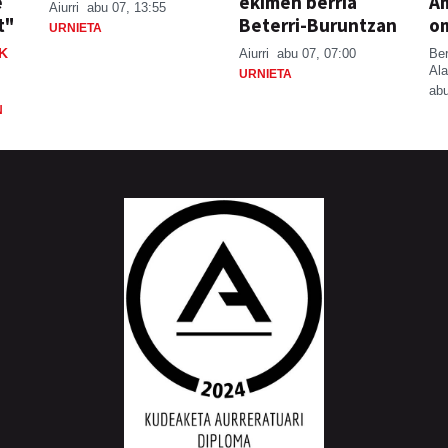
e
ekimen berria
A
Aiurri
abu 07, 13:55
t"
Beterri-Buruntzan
o
URNIETA
K
Aiurri
abu 07, 07:00
Be
Ala
URNIETA
abu
N