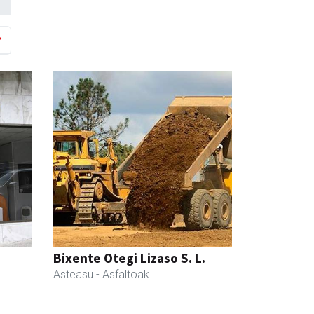
Bixente Otegi Lizaso S. L.
Asteasu
- Asfaltoak