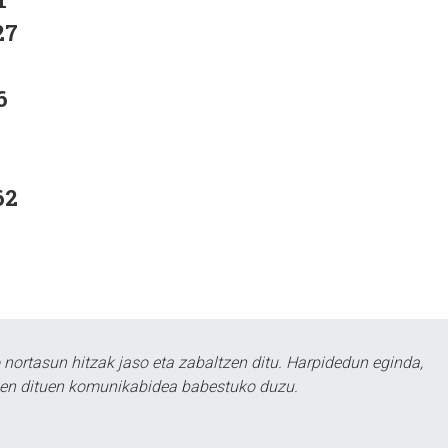
27
6
62
ortasun hitzak jaso eta zabaltzen ditu. Harpidedun eginda,
tzen dituen komunikabidea babestuko duzu.