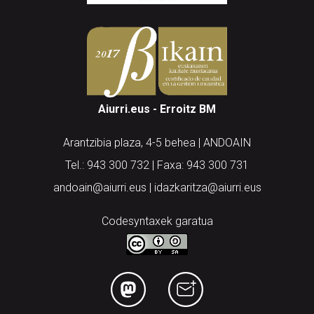
Aiurri.eus - Erroitz BM
Arantzibia plaza, 4-5 behea | ANDOAIN
Tel.: 943 300 732 | Faxa: 943 300 731
andoain@aiurri.eus | idazkaritza@aiurri.eus
Codesyntaxek garatua