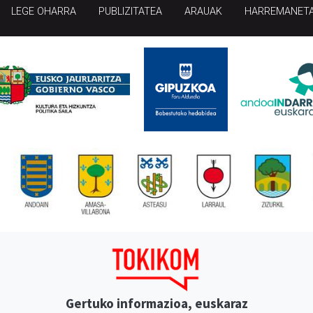
LEGE OHARRA
PUBLIZITATEA
ARAUAK
HARREMANET
Gertuko informazioa, euskaraz