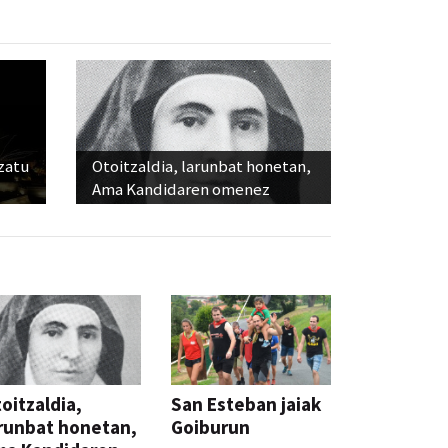
ozatu
Otoitzaldia, larunbat honetan,
Ama Kandidaren omenez
oitzaldia,
San Esteban jaiak
runbat honetan,
Goiburun