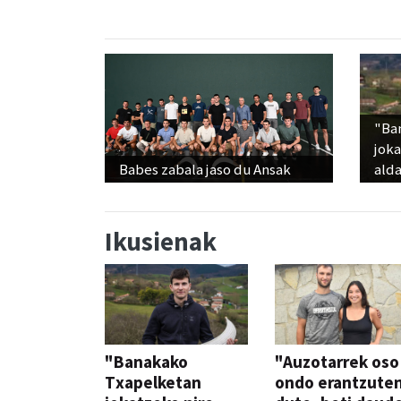
"Ba
jok
Babes zabala jaso du Ansak
alda
Ikusienak
"Banakako
"Auzotarrek oso
Txapelketan
ondo erantzute