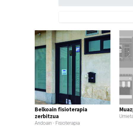
Belkoain fisioterapia
Muazp
zerbitzua
Urniet
Andoain
- Fisioterapia