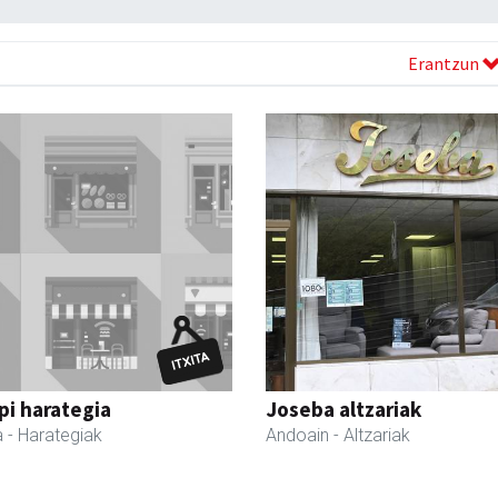
Erantzun
i harategia
Joseba altzariak
a
- Harategiak
Andoain
- Altzariak