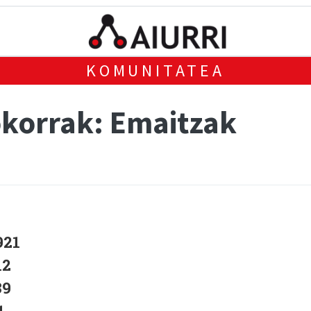
KOMUNITATEA
korrak: Emaitzak
921
12
39
1