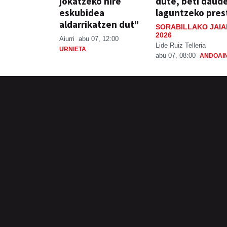
jokatzeko nire
dute, beti daud
eskubidea
laguntzeko pres
aldarrikatzen dut"
SORABILLAKO JAIA
2026
Aiurri
abu 07, 12:00
Lide Ruiz Telleria
URNIETA
abu 07, 08:00
ANDOAI