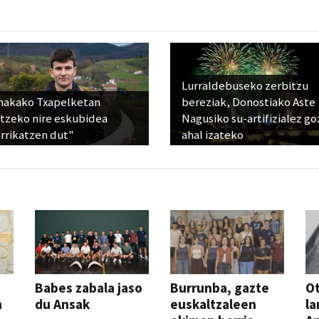
Lurraldebuseko zerbitzu
nakako Txapelketan
bereziak, Donostiako Aste
atzeko nire eskubidea
Nagusiko su-artifizialez g
rrikatzen dut"
ahal izateko
Babes zabala jaso
Burrunba, gazte
Ot
n
du Ansak
euskaltzaleen
la