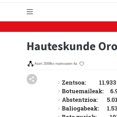
Hauteskunde Oro
Aiurri
2008ko martxoaren 4a
Zentsoa: 11.933
Botuemaileak: 6.
Abstentzioa: 5.0
Baliogabeak: 1.5
Boto zuriak: 10