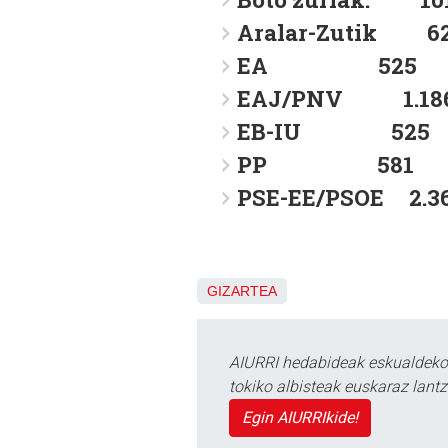
Aralar-Zutik 6
EA 525
EAJ/PNV 1.18
EB-IU 525
PP 581
PSE-EE/PSOE 2.3
GIZARTEA
AIURRI hedabideak eskualdeko n
tokiko albisteak euskaraz lan
Egin AIURRIkide!