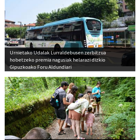
Urnietako Udalak Lurraldebusen zerbitzua
hobetzeko premia nagusiak helarazi dizkio
Gipuzkoako Foru Aldundiari