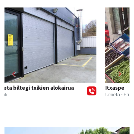
Previous
Next
Itxaspe
Urnieta
- Frutategiak