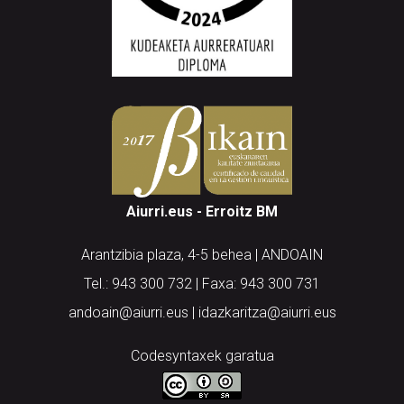
Aiurri.eus - Erroitz BM
Arantzibia plaza, 4-5 behea | ANDOAIN
Tel.: 943 300 732 | Faxa: 943 300 731
andoain@aiurri.eus | idazkaritza@aiurri.eus
Codesyntaxek garatua