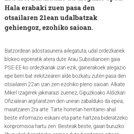
Hala erabaki zuen pasa den
otsailaren 21ean udalbatzak
gehiengoz, ezohiko saioan.
Batzordean adostasunera ailegatuta, udal ordezkariek
blokeo egoeratik atera dute Arau Subsidiarioen gaia.
PSE-EE-ko ordezkariak izan ezik, gainerakoek alegazio
epe berri bat irekitzearen alde bozkatu zuten pasa den
otsailaren 22an izan zen ezohiko pleno saioan. Alkate
Mikel Izagirrek jakinarazi zuenez, Gipuzkoako Aldizkari
Ofizialean argitaratzen den unean zabalduko da epea,
maiatzaren 2ra arte. Tarte horretan herritarrei ahal
beste informazio eskaini eta parte hartzea bideratzeko
konpromisoa hartu zen. Besteak beste, gaiari buruzko