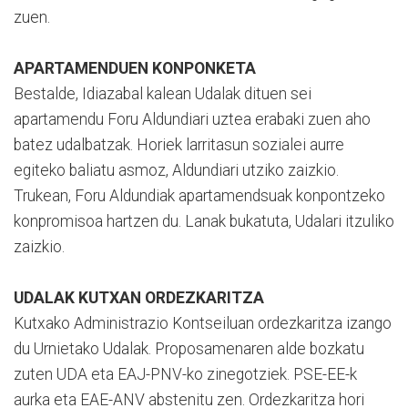
zuen.
APARTAMENDUEN KONPONKETA
Bestalde, Idiazabal kalean Udalak dituen sei
apartamendu Foru Aldundiari uztea erabaki zuen aho
batez udalbatzak. Horiek larritasun sozialei aurre
egiteko baliatu asmoz, Aldundiari utziko zaizkio.
Trukean, Foru Aldundiak apartamendsuak konpontzeko
konpromisoa hartzen du. Lanak bukatuta, Udalari itzuliko
zaizkio.
UDALAK KUTXAN ORDEZKARITZA
Kutxako Administrazio Kontseiluan ordezkaritza izango
du Urnietako Udalak. Proposamenaren alde bozkatu
zuten UDA eta EAJ-PNV-ko zinegotziek. PSE-EE-k
aurka eta EAE-ANV abstenitu zen. Ordezkaritza hori