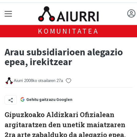
KOMUNITATEA
Arau subsidiarioen alegazio
epea, irekitzear
Aiurri
2008ko otsailaren 27a
Gehitu gaitzazu Googlen
Gipuzkoako Aldizkari Ofizialean
argitaratzen den unetik maiatzaren
2ra arte zabalduko da alegazio epea.