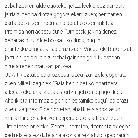
zabaltzearen alde egoteko, jeltzaleek aldez aurretik
jarria zuten baldintza gogora ekarri zuen; herritarren
partaidetza zer modutan bideratuko zen jakitea.
Premisa hori adostu dute. “Urnietak, jakina denez,
beharrak ditu. Alde bozkatuko dugu, dugun
erantzukizunagatik”, adierazi zuen Vaquerok. Baikortzat
jo zuen, gaia bi aldiz mahai gainean gelditu ostean,
hirugarrenez martxan jartzea.
UDA-tik eztabaida prozesua luzea izan zela gogoratu
zuen Mikel Izagirrek. “Gaia behin betiko onartzera
ailegatzeko ahalik eta esfortzu gehien egingo dugu.
Ahalik eta informazio gehien eskainiko dugu”, adierazi
zuen Izagirrek. Bide horretan, ahalik eta adostasun
maila handiena lortzea espero dutela adierazi zuen,
Urnietaren onerako. Zentzu horretan, diferentziak egon
badirela eta ez dutela halakorik ezeztatuko gogorarazi