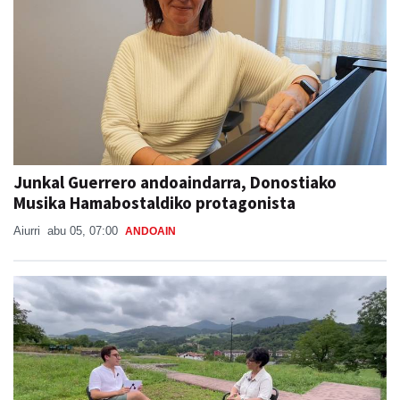
Junkal Guerrero andoaindarra, Donostiako
Musika Hamabostaldiko protagonista
Aiurri
abu 05, 07:00
ANDOAIN