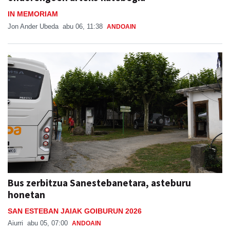
IN MEMORIAM
Jon Ander Ubeda
abu 06, 11:38
ANDOAIN
Bus zerbitzua Sanestebanetara, asteburu
honetan
SAN ESTEBAN JAIAK GOIBURUN 2026
Aiurri
abu 05, 07:00
ANDOAIN