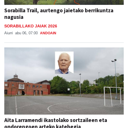
Sorabilla Trail, aurtengo jaietako berrikuntza
nagusia
SORABILLAKO JAIAK 2026
Aiurri
abu 06, 07:00
ANDOAIN
Aita Larramendi ikastolako sortzaileen eta
ondorengoen arteko katebegia