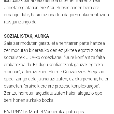
liburuxkak banatzeko asmoa dute herritarren artean.
Urnieta.org atarian ere Arau Subsidiarioen berri ere
emango dute; hasieraz onartua dagoen dokumentazioa
ikusgai izango da.
SOZIALISTAK, AURKA
Gaia zer modutan garatu eta herritarren parte hartzea
zer modutan bideratuko den ez jakitea egotzi zioten
sozialistek UDA-ko ordezkariei. “Gure konfiantza falta
erabatekoa da. Ez dugu konfiantzarik gauzak egiteko
moduan”, adierazi zuen Herme Gonzalezek. Alegazio
epea izango dela jakinarazi zuten, ez ekarpenena, haien
esanetan, “oraindik ere are prozesu konplexuagoa”.
Zentzu horretan argudiatu zuten haien alegazio epe
berri honen aurkako bozka.
EAJ-PNV-tik Maribel Vaquerok aipatu epea