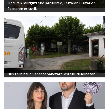
Naturan murgiltzeko jarduerak, Leizaran Bisitarien
Etxearen eskutik
Bus zerbitzua Sanestebanetara, asteburu honetan