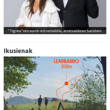
"Tigrea"ren aurre-estreinaldia, arratsaldean Saroben
Ikusienak