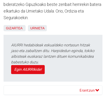
bideratzeko Gipuzkoako beste zenbait herrirekin batera
elkartuko da Urnietako Udala. Orio, Ordizia eta
Segurakoekin.
GIZARTEA
URNIETA
AIURRI hedabideak eskualdeko nortasun hitzak
jaso eta zabaltzen ditu. Harpidedun eginda, tokiko
albisteak euskaraz lantzen dituen komunikabidea
babestuko duzu.
Egin AIURRIkide!
Erantzun