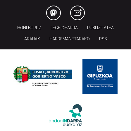
HONI BURUZ
LEGE OHARRA
PUBLIZITATEA
ARAUAK
HARREMANETARAKO
RSS