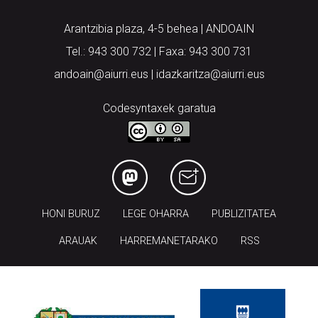
Arantzibia plaza, 4-5 behea | ANDOAIN
Tel.: 943 300 732 | Faxa: 943 300 731
andoain@aiurri.eus | idazkaritza@aiurri.eus
Codesyntaxek garatua
HONI BURUZ
LEGE OHARRA
PUBLIZITATEA
ARAUAK
HARREMANETARAKO
RSS