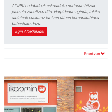
AIURRI hedabideak eskualdeko nortasun hitzak
jaso eta zabaltzen ditu. Harpidedun eginda, tokiko
albisteak euskaraz lantzen dituen komunikabidea
babestuko duzu.
Egin AIURRIkide!
Erantzun