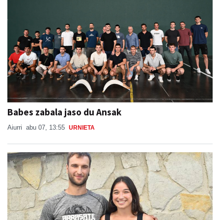
Babes zabala jaso du Ansak
Aiurri
abu 07, 13:55
URNIETA