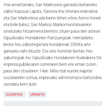
Hila amaitzerako, San Markosera garraiatu beharreko
zabor kopurua Lapatx, Sasieta eta Urtetara eramatea
eta San Markoskoa uda baino lehen ixtea. Asmo horiek
eta bide batez, San Markos Mankomunitatearekin
sinatutako hitzarmena berretsi zituen pasa den astean
Gipuzkoako Hondakinen Partzuergoak. Herrialdeko
beste hiru zabortegietara hondakinak 2009ra arte
garraiatu nahi dituzte. Eta urte horretan bertan, hiru
zabortegiak itxi. Gipuzkoako Hondakinen Kudeaketa SA
enpresa publikoaren sorreraren berri ere eman zuten
pasa den otsailaren 14an. Milioi bat euroko kapital
sozialarekin sortua, enpresako administrazio batzordea
izendatu berri dute.
GIZARTEA
URNIETA