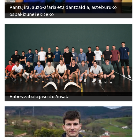
Kantujira, auzo-afaria eta dantzaldia, asteburuko
ospakizunei ekiteko
Babes zabala jaso du Ansak