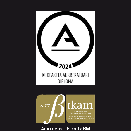
Aiurri.eus - Erroitz BM