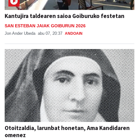
Kantujira taldearen saioa Goiburuko festetan
SAN ESTEBAN JAIAK GOIBURUN 2026
Jon Ander Ubeda
abu 07, 20:37
ANDOAIN
Otoitzaldia, larunbat honetan, Ama Kandidaren
omenez