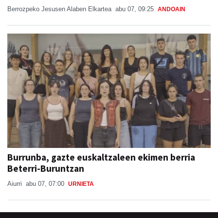
Berrozpeko Jesusen Alaben Elkartea
abu 07, 09:25
ANDOAIN
Burrunba, gazte euskaltzaleen ekimen berria
Beterri-Buruntzan
Aiurri
abu 07, 07:00
URNIETA