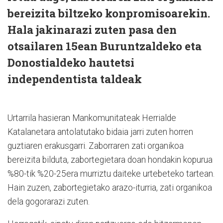
bereizita biltzeko konpromisoarekin.
Hala jakinarazi zuten pasa den
otsailaren 15ean Buruntzaldeko eta
Donostialdeko hautetsi
independentista taldeak
Urtarrila hasieran Mankomunitateak Herrialde
Katalanetara antolatutako bidaia jarri zuten horren
guztiaren erakusgarri. Zaborraren zati organikoa
bereizita bilduta, zabortegietara doan hondakin kopurua
%80-tik %20-25era murriztu daiteke urtebeteko tartean.
Hain zuzen, zabortegietako arazo-iturria, zati organikoa
dela gogorarazi zuten.