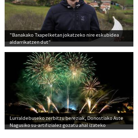
"Banakako Txapelketan jokatzeko nire eskubidea
aldarrikatzen dut"
Lurraldebuseko zerbitzu bereziak, Donostiako Aste
Nagusiko su-artifizialez gozatu ahal izateko