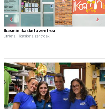
Previous
Next
Ikasmin ikasketa zentroa
Urnieta
- Ikasketa zentroak