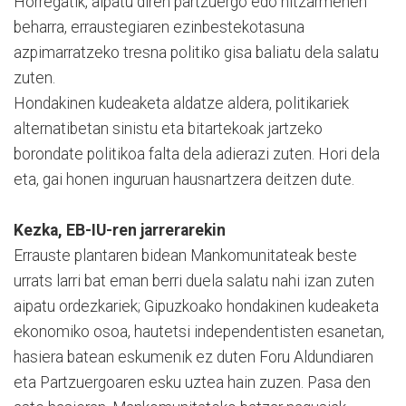
Horregatik, aipatu diren partzuergo edo hitzarmenen
beharra, erraustegiaren ezinbestekotasuna
azpimarratzeko tresna politiko gisa baliatu dela salatu
zuten.
Hondakinen kudeaketa aldatze aldera, politikariek
alternatibetan sinistu eta bitartekoak jartzeko
borondate politikoa falta dela adierazi zuten. Hori dela
eta, gai honen inguruan hausnartzera deitzen dute.
Kezka, EB-IU-ren jarrerarekin
Errauste plantaren bidean Mankomunitateak beste
urrats larri bat eman berri duela salatu nahi izan zuten
aipatu ordezkariek; Gipuzkoako hondakinen kudeaketa
ekonomiko osoa, hautetsi independentisten esanetan,
hasiera batean eskumenik ez duten Foru Aldundiaren
eta Partzuergoaren esku uztea hain zuzen. Pasa den