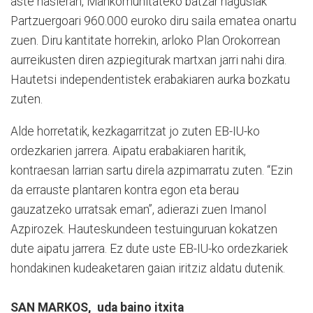
aste hasieran, Mankomunitateko batzar nagusiak
Partzuergoari 960.000 euroko diru saila ematea onartu
zuen. Diru kantitate horrekin, arloko Plan Orokorrean
aurreikusten diren azpiegiturak martxan jarri nahi dira.
Hautetsi independentistek erabakiaren aurka bozkatu
zuten.
Alde horretatik, kezkagarritzat jo zuten EB-IU-ko
ordezkarien jarrera. Aipatu erabakiaren haritik,
kontraesan larrian sartu direla azpimarratu zuten. “Ezin
da errauste plantaren kontra egon eta berau
gauzatzeko urratsak eman”, adierazi zuen Imanol
Azpirozek. Hauteskundeen testuinguruan kokatzen
dute aipatu jarrera. Ez dute uste EB-IU-ko ordezkariek
hondakinen kudeaketaren gaian iritziz aldatu dutenik.
SAN MARKOS, uda baino itxita