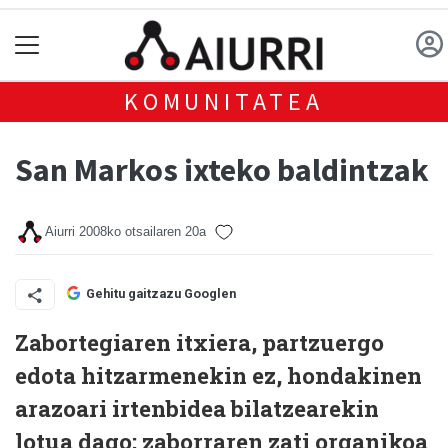
KOMUNITATEA
San Markos ixteko baldintzak
Aiurri
2008ko otsailaren 20a
Gehitu gaitzazu Googlen
Zabortegiaren itxiera, partzuergo
edota hitzarmenekin ez, hondakinen
arazoari irtenbidea bilatzearekin
lotua dago; zaborraren zati organikoa