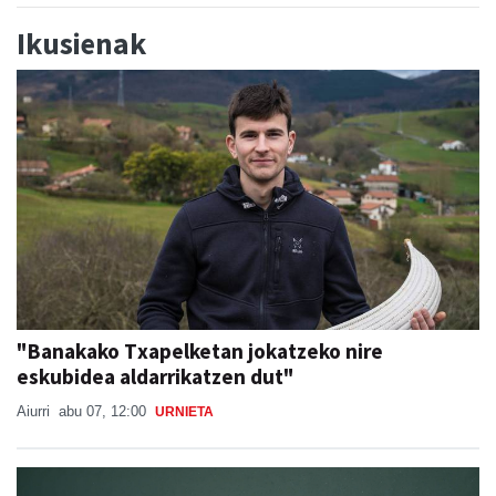
Ikusienak
"Banakako Txapelketan jokatzeko nire
eskubidea aldarrikatzen dut"
Aiurri
abu 07, 12:00
URNIETA