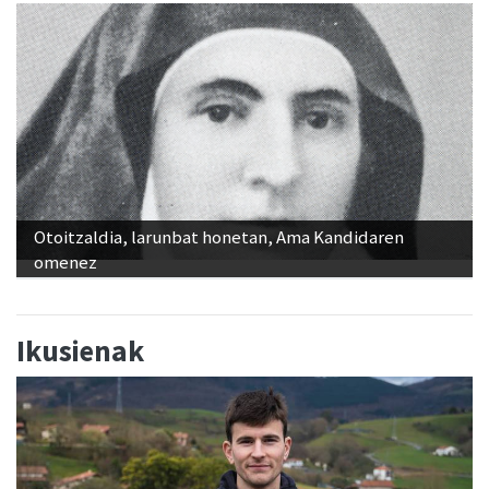
Otoitzaldia, larunbat honetan, Ama Kandidaren
omenez
Ikusienak