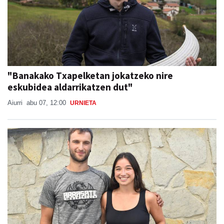
"Banakako Txapelketan jokatzeko nire
eskubidea aldarrikatzen dut"
Aiurri
abu 07, 12:00
URNIETA