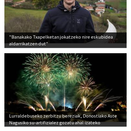
"Banakako Txapelketan jokatzeko nire eskubidea
aldarrikatzen dut"
Lurraldebuseko zerbitzu bereziak, Donostiako Aste
Nagusiko su-artifizialez gozatu ahal izateko