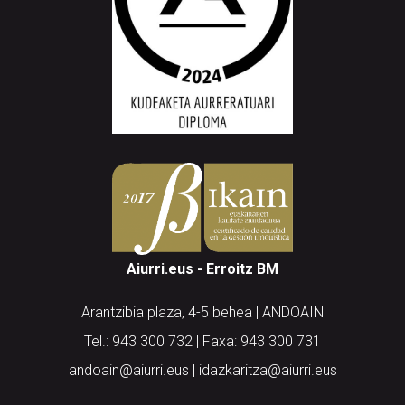
Aiurri.eus - Erroitz BM
Arantzibia plaza, 4-5 behea | ANDOAIN
Tel.: 943 300 732 | Faxa: 943 300 731
andoain@aiurri.eus | idazkaritza@aiurri.eus