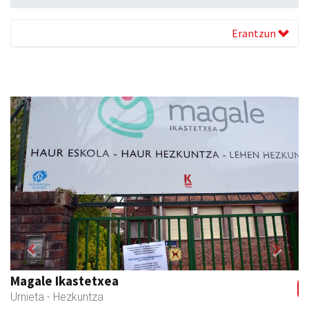
Erantzun
Previous
Next
Magale Ikastetxea
Urnieta
- Hezkuntza