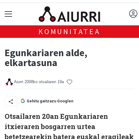
KOMUNITATEA
Egunkariaren alde,
elkartasuna
Aiurri
2008ko otsailaren 19a
Gehitu gaitzazu Googlen
Otsailaren 20an Egunkariaren
itxieraren bosgarren urtea
betetzearekin batera euskal eragileak