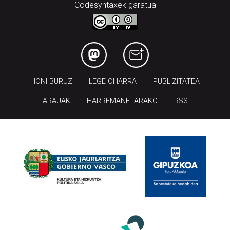
Codesyntaxek garatua
HONI BURUZ
LEGE OHARRA
PUBLIZITATEA
ARAUAK
HARREMANETARAKO
RSS