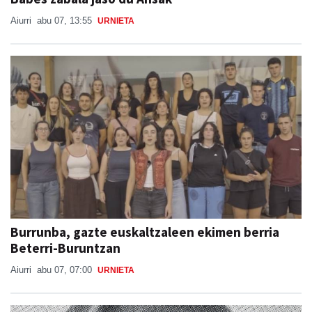
Aiurri
abu 07, 13:55
URNIETA
Burrunba, gazte euskaltzaleen ekimen berria
Beterri-Buruntzan
Aiurri
abu 07, 07:00
URNIETA