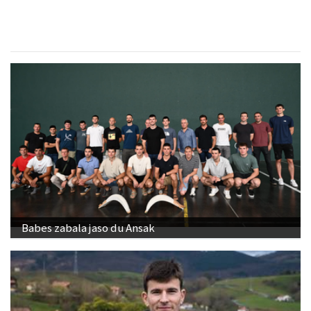
Babes zabala jaso du Ansak