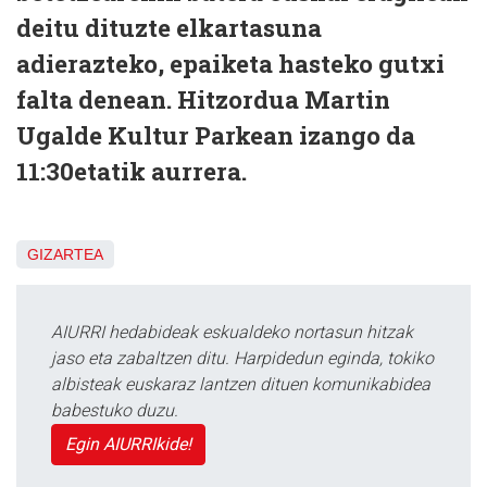
deitu dituzte elkartasuna
adierazteko, epaiketa hasteko gutxi
falta denean. Hitzordua Martin
Ugalde Kultur Parkean izango da
11:30etatik aurrera.
GIZARTEA
AIURRI hedabideak eskualdeko nortasun hitzak
jaso eta zabaltzen ditu. Harpidedun eginda, tokiko
albisteak euskaraz lantzen dituen komunikabidea
babestuko duzu.
Egin AIURRIkide!