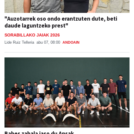
"Auzotarrek oso ondo erantzuten dute, beti
daude laguntzeko prest"
SORABILLAKO JAIAK 2026
Lide Ruiz Telleria
abu 07, 08:00
ANDOAIN
Babes zabala jaso du Ansak