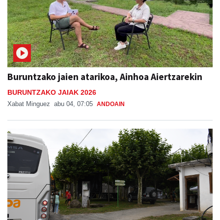
Buruntzako jaien atarikoa, Ainhoa Aiertzarekin
BURUNTZAKO JAIAK 2026
Xabat Minguez
abu 04, 07:05
ANDOAIN