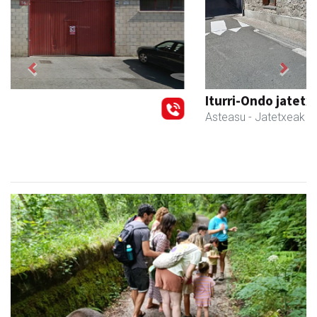
Previous
Next
Iturri-Ondo jatetxea
Asteasu
- Jatetxeak