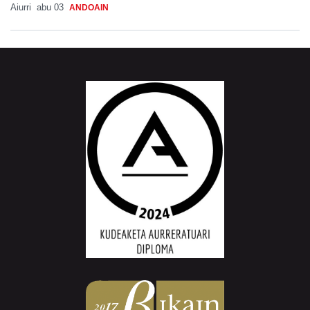
Aiurri
abu 03
ANDOAIN