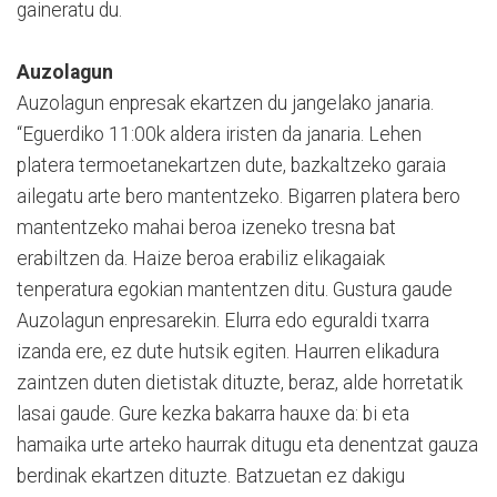
gaineratu du.
Auzolagun
Auzolagun enpresak ekartzen du jangelako janaria.
“Eguerdiko 11:00k aldera iristen da janaria. Lehen
platera termoetanekartzen dute, bazkaltzeko garaia
ailegatu arte bero mantentzeko. Bigarren platera bero
mantentzeko mahai beroa izeneko tresna bat
erabiltzen da. Haize beroa erabiliz elikagaiak
tenperatura egokian mantentzen ditu. Gustura gaude
Auzolagun enpresarekin. Elurra edo eguraldi txarra
izanda ere, ez dute hutsik egiten. Haurren elikadura
zaintzen duten dietistak dituzte, beraz, alde horretatik
lasai gaude. Gure kezka bakarra hauxe da: bi eta
hamaika urte arteko haurrak ditugu eta denentzat gauza
berdinak ekartzen dituzte. Batzuetan ez dakigu