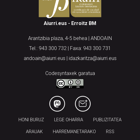
Aiurri.eus - Erroitz BM
Arantzibia plaza, 4-5 behea | ANDOAIN
Tel.: 943 300 732 | Faxa: 943 300 731
andoain@aiurri.eus | idazkaritza@aiurri.eus
Codesyntaxek garatua
HONI BURUZ
LEGE OHARRA
PUBLIZITATEA
ARAUAK
HARREMANETARAKO
RSS