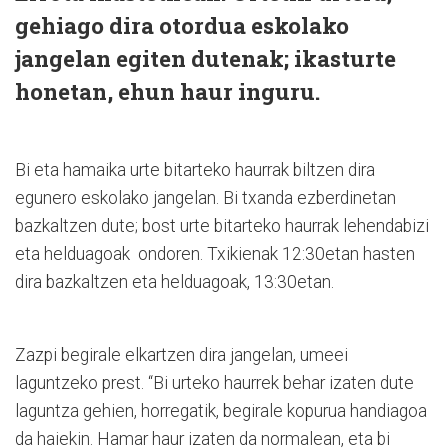
gehiago dira otordua eskolako
jangelan egiten dutenak; ikasturte
honetan, ehun haur inguru.
Bi eta hamaika urte bitarteko haurrak biltzen dira
egunero eskolako jangelan. Bi txanda ezberdinetan
bazkaltzen dute; bost urte bitarteko haurrak lehendabizi
eta helduagoak ondoren. Txikienak 12:30etan hasten
dira bazkaltzen eta helduagoak, 13:30etan.
Zazpi begirale elkartzen dira jangelan, umeei
laguntzeko prest. “Bi urteko haurrek behar izaten dute
laguntza gehien, horregatik, begirale kopurua handiagoa
da haiekin. Hamar haur izaten da normalean, eta bi