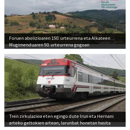
Foruen abolizioaren 150. urteurrena eta Alkateen
Mugimenduaren 50. urteurrena gogoan
Tren zirkulazioa eten egingo dute Irun eta Hernani
arteko geltokien artean, larunbat honetan hasita