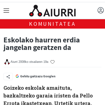
KOMUNITATEA
Eskolako haurren erdia
jangelan geratzen da
Aiurri
2008ko otsailaren 19a
Gehitu gaitzazu Googlen
Goizeko eskolak amaituta,
bazkaltzeko garaia iristen da Pello
Errota ikastetxean. Urtetik urtera,