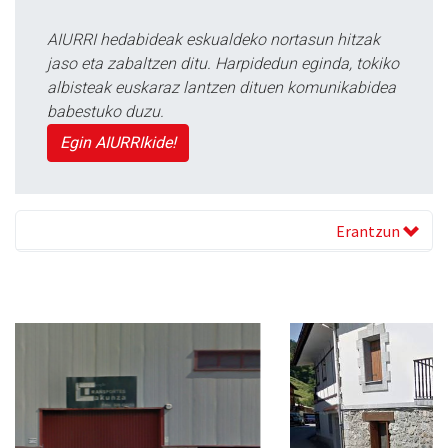
AIURRI hedabideak eskualdeko nortasun hitzak
jaso eta zabaltzen ditu. Harpidedun eginda, tokiko
albisteak euskaraz lantzen dituen komunikabidea
babestuko duzu.
Egin AIURRIkide!
Erantzun