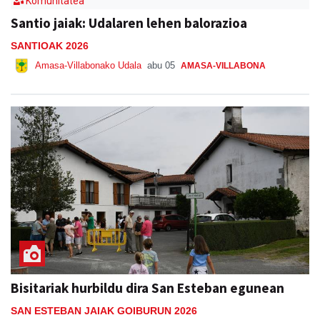
Komunitatea
Santio jaiak: Udalaren lehen balorazioa
SANTIOAK 2026
Amasa-Villabonako Udala
abu 05
AMASA-VILLABONA
Bisitariak hurbildu dira San Esteban egunean
SAN ESTEBAN JAIAK GOIBURUN 2026