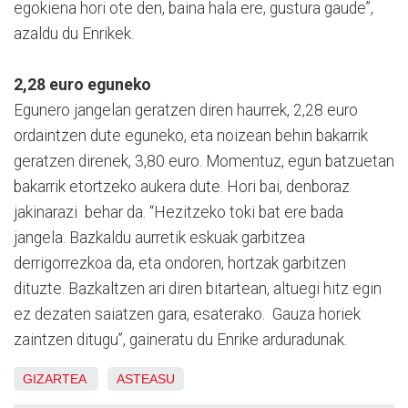
egokiena hori ote den, baina hala ere, gustura gaude”,
azaldu du Enrikek.
2,28 euro eguneko
Egunero jangelan geratzen diren haurrek, 2,28 euro
ordaintzen dute eguneko, eta noizean behin bakarrik
geratzen direnek, 3,80 euro. Momentuz, egun batzuetan
bakarrik etortzeko aukera dute. Hori bai, denboraz
jakinarazi behar da. “Hezitzeko toki bat ere bada
jangela. Bazkaldu aurretik eskuak garbitzea
derrigorrezkoa da, eta ondoren, hortzak garbitzen
dituzte. Bazkaltzen ari diren bitartean, altuegi hitz egin
ez dezaten saiatzen gara, esaterako. Gauza horiek
zaintzen ditugu”, gaineratu du Enrike arduradunak.
GIZARTEA
ASTEASU