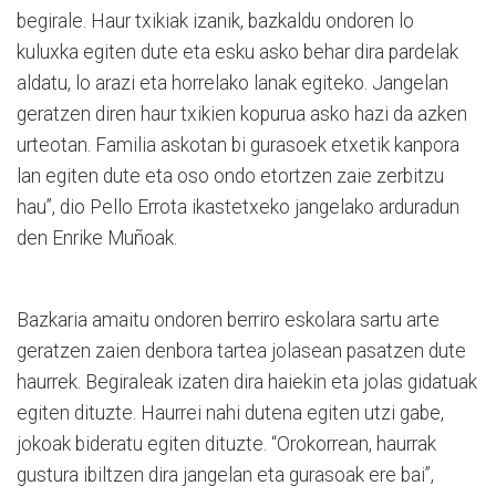
begirale. Haur txikiak izanik, bazkaldu ondoren lo
kuluxka egiten dute eta esku asko behar dira pardelak
aldatu, lo arazi eta horrelako lanak egiteko. Jangelan
geratzen diren haur txikien kopurua asko hazi da azken
urteotan. Familia askotan bi gurasoek etxetik kanpora
lan egiten dute eta oso ondo etortzen zaie zerbitzu
hau”, dio Pello Errota ikastetxeko jangelako arduradun
den Enrike Muñoak.
Bazkaria amaitu ondoren berriro eskolara sartu arte
geratzen zaien denbora tartea jolasean pasatzen dute
haurrek. Begiraleak izaten dira haiekin eta jolas gidatuak
egiten dituzte. Haurrei nahi dutena egiten utzi gabe,
jokoak bideratu egiten dituzte. “Orokorrean, haurrak
gustura ibiltzen dira jangelan eta gurasoak ere bai”,