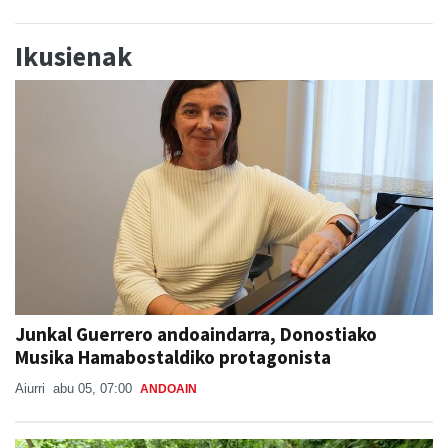
Ikusienak
Junkal Guerrero andoaindarra, Donostiako
Musika Hamabostaldiko protagonista
Aiurri
abu 05, 07:00
ANDOAIN