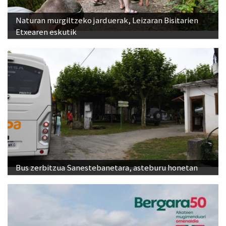
Naturan murgiltzeko jarduerak, Leizaran Bisitarien
Etxearen eskutik
Bus zerbitzua Sanestebanetara, asteburu honetan