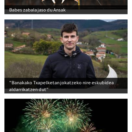
Babes zabala jaso du Ansak
"Banakako Txapelketan jokatzeko nire eskubidea
aldarrikatzen dut"