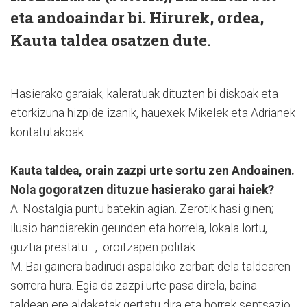
eta andoaindar bi. Hirurek, ordea,
Kauta taldea osatzen dute.
Hasierako garaiak, kaleratuak dituzten bi diskoak eta
etorkizuna hizpide izanik, hauexek Mikelek eta Adrianek
kontatutakoak.
Kauta taldea, orain zazpi urte sortu zen Andoainen.
Nola gogoratzen dituzue hasierako garai haiek?
A. Nostalgia puntu batekin agian. Zerotik hasi ginen;
ilusio handiarekin geunden eta horrela, lokala lortu,
guztia prestatu…, oroitzapen politak.
M. Bai gainera badirudi aspaldiko zerbait dela taldearen
sorrera hura. Egia da zazpi urte pasa direla, baina
taldean ere aldaketak gertatu dira eta horrek sentsazio