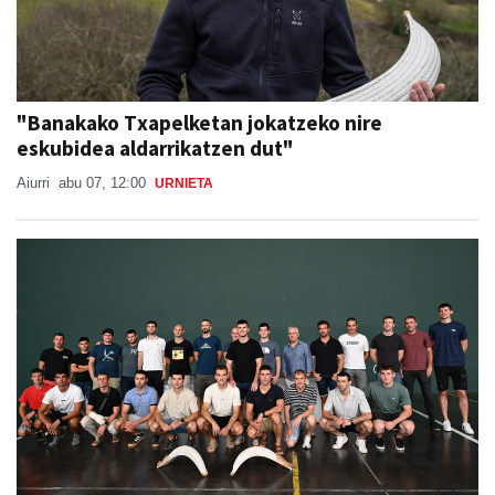
"Banakako Txapelketan jokatzeko nire
eskubidea aldarrikatzen dut"
Aiurri
abu 07, 12:00
URNIETA