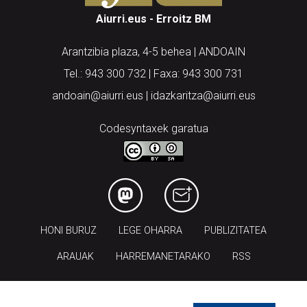
Aiurri.eus - Erroitz BM
Arantzibia plaza, 4-5 behea | ANDOAIN
Tel.: 943 300 732 | Faxa: 943 300 731
andoain@aiurri.eus | idazkaritza@aiurri.eus
Codesyntaxek garatua
HONI BURUZ
LEGE OHARRA
PUBLIZITATEA
ARAUAK
HARREMANETARAKO
RSS