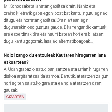
M. Konposaketa lanetan gabiltza orain. Nahiz eta
oraindik letrarik gabe egon, bost bat kantu inguru eginak
ditugu eta horretan gabiltza. Orain artean egin
dugunarekin oso gustura gaude. Elkarrengandik kantuak
ere ezberdinak dira eta neurri batean hori ere bilatzen
dugu: kantu gogorrak, lasaiak, alternatiboagoak…
Noiz izango du entzuleak Kautaren hirugarren lana
eskuartean?
A. Udan grabazio estudioan sartzea eta urrian hirugarren
diskoa argitaratzea da asmoa. Barrutik, ateratzen zaigun
hori egiten saiatuko gara eta ea nola ateratzen diren
gauzak.
GIZARTEA