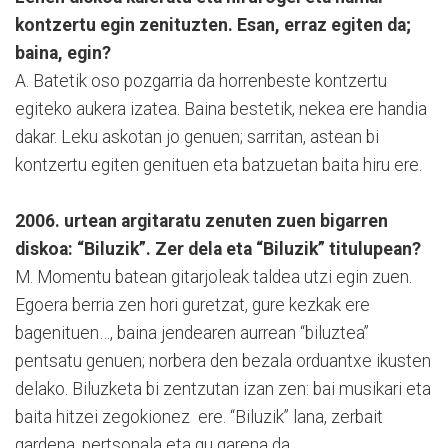
kontzertu egin zenituzten. Esan, erraz egiten da;
baina, egin?
A. Batetik oso pozgarria da horrenbeste kontzertu
egiteko aukera izatea. Baina bestetik, nekea ere handia
dakar. Leku askotan jo genuen; sarritan, astean bi
kontzertu egiten genituen eta batzuetan baita hiru ere.
2006. urtean argitaratu zenuten zuen bigarren
diskoa: “Biluzik”. Zer dela eta “Biluzik” titulupean?
M. Momentu batean gitarjoleak taldea utzi egin zuen.
Egoera berria zen hori guretzat, gure kezkak ere
bagenituen…, baina jendearen aurrean “biluztea”
pentsatu genuen; norbera den bezala orduantxe ikusten
delako. Biluzketa bi zentzutan izan zen: bai musikari eta
baita hitzei zegokionez ere. “Biluzik” lana, zerbait
gardena, pertsonala eta gu garena da.