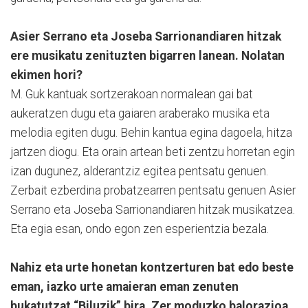
Asier Serrano eta Joseba Sarrionandiaren hitzak
ere musikatu zenituzten bigarren lanean. Nolatan
ekimen hori?
M. Guk kantuak sortzerakoan normalean gai bat
aukeratzen dugu eta gaiaren araberako musika eta
melodia egiten dugu. Behin kantua egina dagoela, hitza
jartzen diogu. Eta orain artean beti zentzu horretan egin
izan dugunez, alderantziz egitea pentsatu genuen.
Zerbait ezberdina probatzearren pentsatu genuen Asier
Serrano eta Joseba Sarrionandiaren hitzak musikatzea.
Eta egia esan, ondo egon zen esperientzia bezala.
Nahiz eta urte honetan kontzerturen bat edo beste
eman, iazko urte amaieran eman zenuten
bukatutzat “Biluzik” bira. Zer moduzko balorazioa