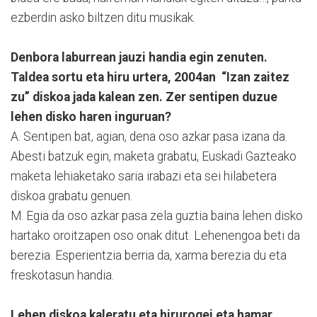
ezberdin asko biltzen ditu musikak.
Denbora laburrean jauzi handia egin zenuten.
Taldea sortu eta hiru urtera, 2004an “Izan zaitez
zu” diskoa jada kalean zen. Zer sentipen duzue
lehen disko haren inguruan?
A. Sentipen bat, agian, dena oso azkar pasa izana da.
Abesti batzuk egin, maketa grabatu, Euskadi Gazteako
maketa lehiaketako saria irabazi eta sei hilabetera
diskoa grabatu genuen.
M. Egia da oso azkar pasa zela guztia baina lehen disko
hartako oroitzapen oso onak ditut. Lehenengoa beti da
berezia. Esperientzia berria da, xarma berezia du eta
freskotasun handia.
Lehen diskoa kaleratu eta hirurogei eta hamar