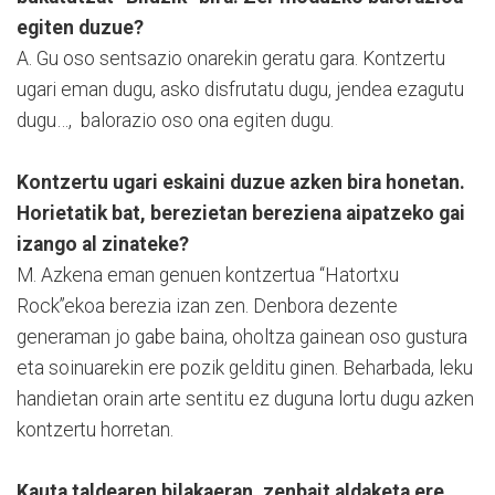
egiten duzue?
A. Gu oso sentsazio onarekin geratu gara. Kontzertu
ugari eman dugu, asko disfrutatu dugu, jendea ezagutu
dugu…, balorazio oso ona egiten dugu.
Kontzertu ugari eskaini duzue azken bira honetan.
Horietatik bat, berezietan bereziena aipatzeko gai
izango al zinateke?
M. Azkena eman genuen kontzertua “Hatortxu
Rock”ekoa berezia izan zen. Denbora dezente
generaman jo gabe baina, oholtza gainean oso gustura
eta soinuarekin ere pozik gelditu ginen. Beharbada, leku
handietan orain arte sentitu ez duguna lortu dugu azken
kontzertu horretan.
Kauta taldearen bilakaeran, zenbait aldaketa ere