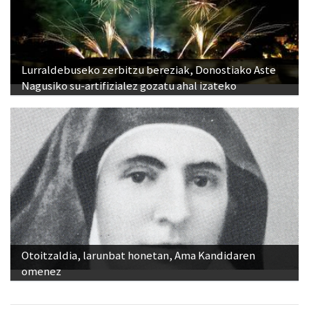
Lurraldebuseko zerbitzu bereziak, Donostiako Aste
Nagusiko su-artifizialez gozatu ahal izateko
Otoitzaldia, larunbat honetan, Ama Kandidaren
omenez