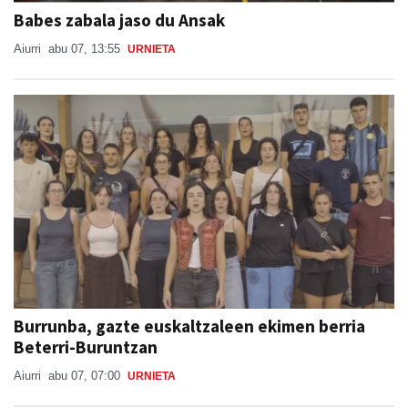
Babes zabala jaso du Ansak
Aiurri
abu 07, 13:55
URNIETA
Burrunba, gazte euskaltzaleen ekimen berria
Beterri-Buruntzan
Aiurri
abu 07, 07:00
URNIETA