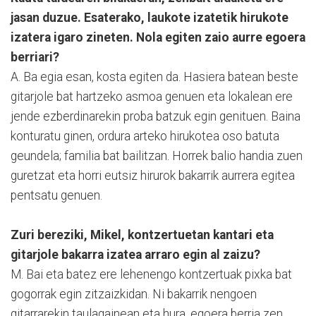
jasan duzue. Esaterako, laukote izatetik hirukote
izatera igaro zineten. Nola egiten zaio aurre egoera
berriari?
A. Ba egia esan, kosta egiten da. Hasiera batean beste
gitarjole bat hartzeko asmoa genuen eta lokalean ere
jende ezberdinarekin proba batzuk egin genituen. Baina
konturatu ginen, ordura arteko hirukotea oso batuta
geundela; familia bat bailitzan. Horrek balio handia zuen
guretzat eta horri eutsiz hirurok bakarrik aurrera egitea
pentsatu genuen.
Zuri bereziki, Mikel, kontzertuetan kantari eta
gitarjole bakarra izatea arraro egin al zaizu?
M. Bai eta batez ere lehenengo kontzertuak pixka bat
gogorrak egin zitzaizkidan. Ni bakarrik nengoen
gitarrarekin taulagainean eta hura, egoera berria zen.