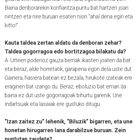
Baina denborarekin konfiantza puntu bat hartzen joan
nintzen eta nire buruari esaten nion “ahal dena egin eta
kitto!”.
Kauta taldea zertan aldatu da denboran zehar?
Taldea gogorragoa edo bortitzagoa bilakatu da?
A. Urteen poderioz gauza berriak ikasten joaten da bat
eta beraz, alde horretatik, garapena egon dela uste dut.
Gainera, hasiera batean ez bezala, hirukote izateak ere
eraginen bat izango du. Beraz, eboluzio bat eman da
baina ez dut uste gogorragoak bihurtu garenik. Une
indartsuak eta lasaiak ere gustuko ditugu.
“Izan zaitez zu” lehenik, “Biluzik” bigarren, eta une
honetan hirugarren lana darabilzue buruan. Zein
puntutan zaudete?