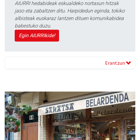
AIURRI hedabideak eskualdeko nortasun hitzak
jaso eta zabaltzen ditu. Harpidedun eginda, tokiko
albisteak euskaraz lantzen dituen komunikabidea
babestuko duzu.
Egin AIURRIkide!
Erantzun