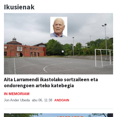
Ikusienak
Aita Larramendi ikastolako sortzaileen eta
ondorengoen arteko katebegia
IN MEMORIAM
Jon Ander Ubeda
abu 06, 11:38
ANDOAIN