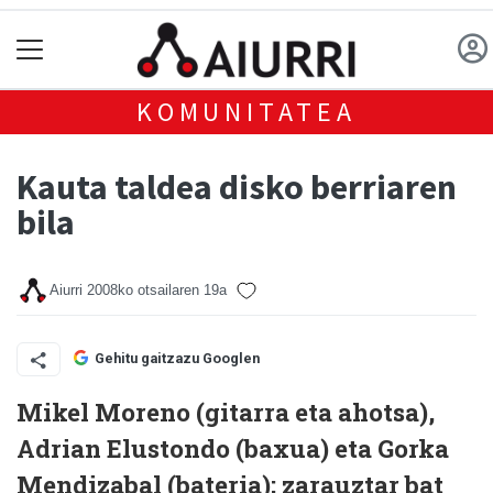
KOMUNITATEA
Kauta taldea disko berriaren
bila
Aiurri
2008ko otsailaren 19a
Gehitu gaitzazu Googlen
Mikel Moreno (gitarra eta ahotsa),
Adrian Elustondo (baxua) eta Gorka
Mendizabal (bateria); zarauztar bat