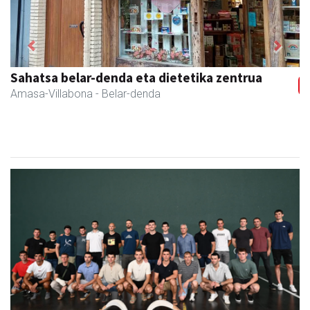
Previous
Next
Sahatsa belar-denda eta dietetika zentrua
Amasa-Villabona
- Belar-denda