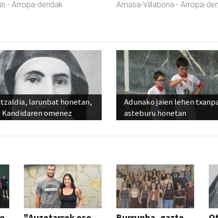
in
- Arropa-dendak
Amasa-Villabona
- Arropa-de
tzaldia, larunbat honetan,
Adunako jaien lehen txanp
 Kandidaren omenez
asteburu honetan
so
"Auzotarrek oso
Burrunba, gazte
Ot