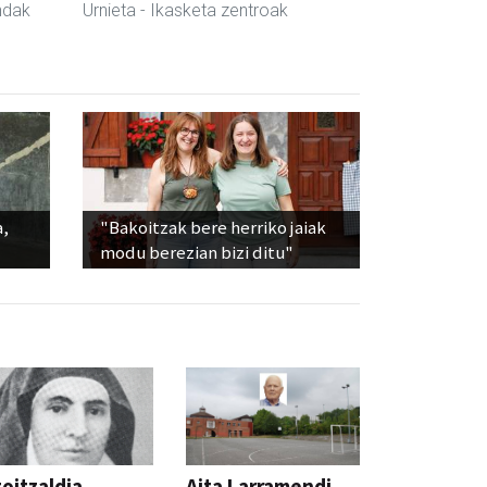
ndak
Urnieta
- Ikasketa zentroak
a,
"Bakoitzak bere herriko jaiak
modu berezian bizi ditu"
oitzaldia,
Aita Larramendi