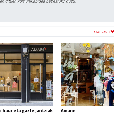
tzen dituen komunikabidea babestuko duzu.
Erantzun
 haur eta gazte jantziak
Amane