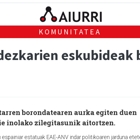
KOMUNITATEA
rdezkarien eskubideak
arren borondatearen aurka egiten duen
ie inolako zilegitasunik aitortzen.
u espainiar estatuak EAE-ANV indar politikoaren jarduna ete