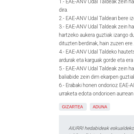
1.- EAE-ANV Udal Taldeak zein ha
dira.
2.- EAE-ANV Udal Taldeari bere iz
3.- EAE-ANV Udal Taldeak zein ha
hartzeko aukera guztiak izango d
dituzten berdinak, hain zuzen ere.
4.- EAE-ANV Udal Taldeko hautets
ardurak eta karguak gorde eta era
5.- EAE-ANV Udal Taldeak zein hau
baliabide zein dim ekarpen guztia
6.- Erabaki honen ondorioz EAE-
urraketa edota ondorioen aurrean
GIZARTEA
ADUNA
AIURRI hedabideak eskualdeko n