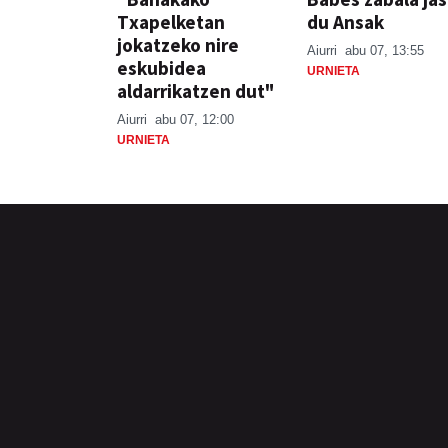
Txapelketan
du Ansak
jokatzeko nire
Aiurri
abu 07, 13:55
eskubidea
URNIETA
aldarrikatzen dut"
Aiurri
abu 07, 12:00
URNIETA