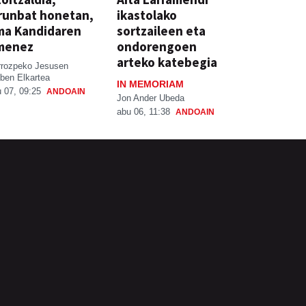
runbat honetan,
ikastolako
ma Kandidaren
sortzaileen eta
menez
ondorengoen
arteko katebegia
rrozpeko Jesusen
ben Elkartea
IN MEMORIAM
 07, 09:25
ANDOAIN
Jon Ander Ubeda
abu 06, 11:38
ANDOAIN