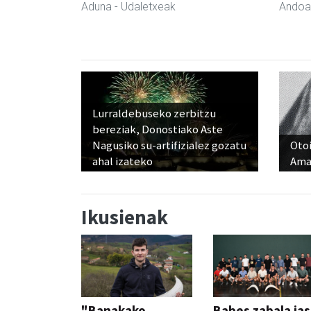
Aduna
- Udaletxeak
Andoa
Lurraldebuseko zerbitzu
bereziak, Donostiako Aste
Nagusiko su-artifizialez gozatu
Otoi
ahal izateko
Ama
Ikusienak
"Banakako
Babes zabala ja