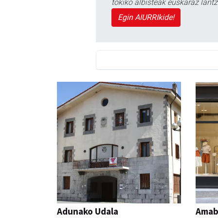
tokiko albisteak euskaraz lan
Egin AIURRIkide!
Adunako Udala
Amabi