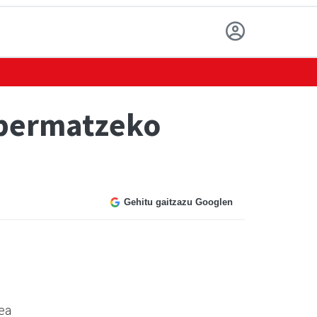
 bermatzeko
Gehitu gaitzazu Googlen
tea