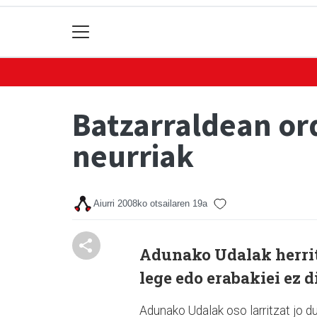
Batzarraldean o
neurriak
Aiurri
2008ko otsailaren 19a
Adunako Udalak herrit
lege edo erabakiei ez d
Adunako Udalak oso larritzat jo d