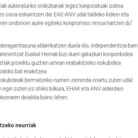
riak aukeraturiko ordezkariak legez kanporatuak izatea
bes osoa eskaintzen die EAE-ANV udal taldeko kideei eta
keen ondorioei aurre egiteko konpromiso irmoa hartzen du”.
ideragarritasuna aldarrikatzen duela dio, independentzia barn
utenentzat Euskal Herriak bizi duen gatazkari konponbidea
ztiak proiektu guztien artean erabakitzeko eskubidea
tiko bat eraikitzea.
skubideak bermatzeko nurrien zerrenda onartu zuten udal
n egin zuten ez ohiko bilkura, EHAK eta ANV alderdien
korraren deialdia baino lehen.
tzeko neurriak