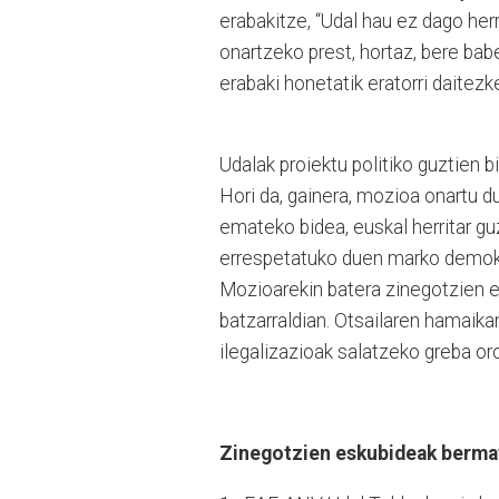
erabakitze, “Udal hau ez dago her
onartzeko prest, hortaz, bere ba
erabaki honetatik eratorri daitez
Udalak proiektu politiko guztien b
Hori da, gainera, mozioa onartu d
emateko bidea, euskal herritar gu
errespetatuko duen marko demokra
Mozioarekin batera zinegotzien e
batzarraldian. Otsailaren hamaika
ilegalizazioak salatzeko greba oro
Zinegotzien eskubideak berma