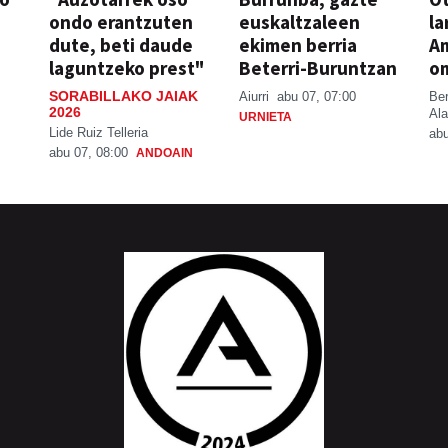
ondo erantzuten
euskaltzaleen
la
dute, beti daude
ekimen berria
A
laguntzeko prest"
Beterri-Buruntzan
o
SORABILLAKO JAIAK
Aiurri
abu 07, 07:00
Be
2026
Ala
URNIETA
Lide Ruiz Telleria
abu
abu 07, 08:00
ANDOAIN