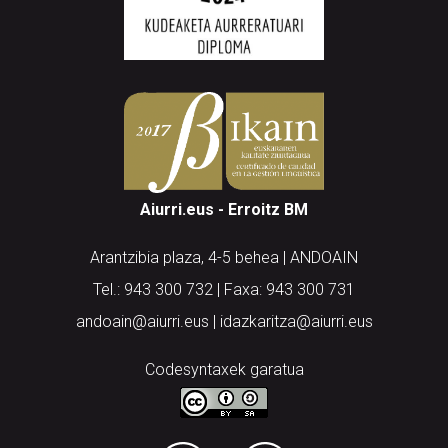
Aiurri.eus - Erroitz BM
Arantzibia plaza, 4-5 behea | ANDOAIN
Tel.: 943 300 732 | Faxa: 943 300 731
andoain@aiurri.eus | idazkaritza@aiurri.eus
Codesyntaxek garatua