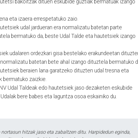
utetsi bakoitzak dituen eskubide guztiak bermatuak izango
ena eta izaera errespetatuko zaio.
utetsiek udal jardueran era normalizatu batetan parte
utela bermatuko da, beste Udal Talde eta hautetsiek izango
iek udalaren ordezkari gisa bestelako erakundeetan dituzte
 normalizatu batetan bete ahal izango dituztela bermatuko d
tetsiek beraien lana garatzeko dituzten udal tresna eta
k bermatuko zaizkie.
ANV Udal Taldeak edo hautetsiek jaso dezaketen eskubide
 Udalak bere babes eta laguntza osoa eskainiko du.
ortasun hitzak jaso eta zabaltzen ditu. Harpidedun eginda,