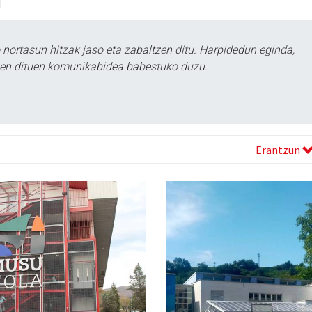
ortasun hitzak jaso eta zabaltzen ditu. Harpidedun eginda,
tzen dituen komunikabidea babestuko duzu.
Erantzun