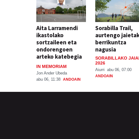
Aita Larramendi
Sorabilla Trail,
ikastolako
aurtengo jaieta
sortzaileen eta
berrikuntza
ondorengoen
nagusia
arteko katebegia
SORABILLAKO JAIA
2026
IN MEMORIAM
Aiurri
abu 06, 07:00
Jon Ander Ubeda
ANDOAIN
abu 06, 11:38
ANDOAIN