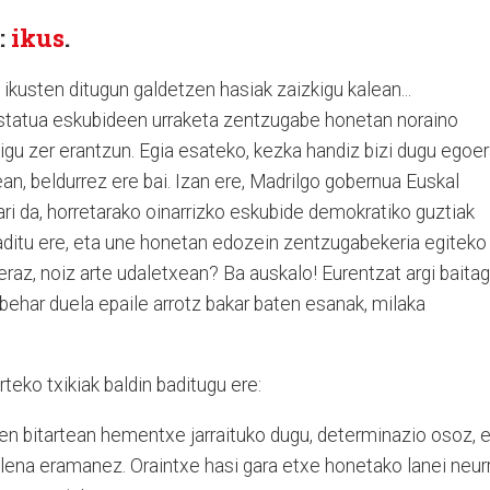
:
ikus
.
ikusten ditugun galdetzen hasiak zaizkigu kalean...
Estatua eskubideen urraketa zentzugabe honetan noraino
dakigu zer erantzun. Egia esateko, kezka handiz bizi dugu egoer
ean, beldurrez ere bai. Izan ere, Madrilgo gobernua Euskal
ari da, horretarako oinarrizko eskubide demokratiko guztiak
aditu ere, eta une honetan edozein zentzugabekeria egiteko
Beraz, noiz arte udaletxean? Ba auskalo! Eurentzat argi baita
 behar duela epaile arrotz bakar baten esanak, milaka
teko txikiak baldin baditugu ere:
ten bitartean hementxe jarraituko dugu, determinazio osoz, 
ena eramanez. Oraintxe hasi gara etxe honetako lanei neurr