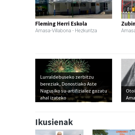
Fleming Herri Eskola
Zubim
Amasa-Villabona
- Hezkuntza
Amasa
Lurraldebuseko zerbitzu
bereziak, Donostiako Aste
Nagusiko su-artifizialez gozatu
Otoi
ahal izateko
Ama
Ikusienak