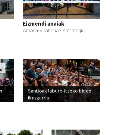
Eizmendi anaiak
Amasa-Villabona
- Armategia
n
Santioak laburbiltzeko bideo
ikusgarria