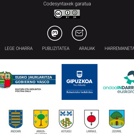
Codesyntaxek garatua
LEGE OHARRA
PUBLIZITATEA
ARAUAK
HARREMANET