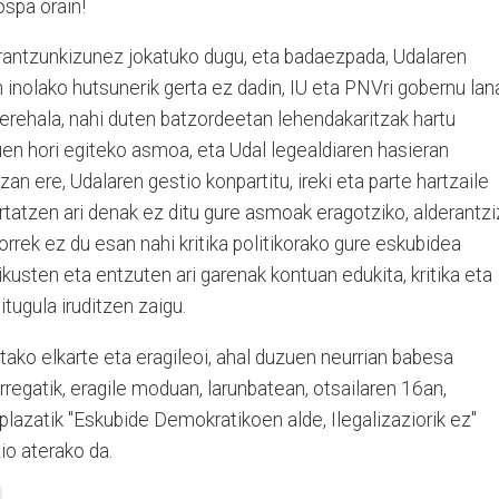
ospa orain!
erantzunkizunez jokatuko dugu, eta badaezpada, Udalaren
inolako hutsunerik gerta ez dadin, IU eta PNVri gobernu lan
erehala, nahi duten batzordeetan lehendakaritzak hartu
nuen hori egiteko asmoa, eta Udal legealdiaren hasieran
an ere, Udalaren gestio konpartitu, ireki eta parte hartzaile
rtatzen ari denak ez ditu gure asmoak eragotziko, alderantzi
horrek ez du esan nahi kritika politikorako gure eskubidea
 ikusten eta entzuten ari garenak kontuan edukita, kritika eta
tugula iruditzen zaigu.
netako elkarte eta eragileoi, ahal duzuen neurrian babesa
egatik, eragile moduan, larunbatean, otsailaren 16an,
lazatik "Eskubide Demokratikoen alde, Ilegalizaziorik ez"
o aterako da.