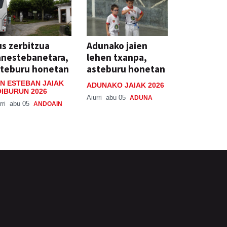
s zerbitzua
Adunako jaien
anestebanetara,
lehen txanpa,
steburu honetan
asteburu honetan
N ESTEBAN JAIAK
ADUNAKO JAIAK 2026
IBURUN 2026
Aiurri
abu 05
ADUNA
rri
abu 05
ANDOAIN