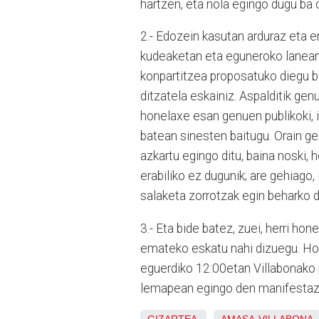
hartzen, eta nola egingo dugu ba 
2.- Edozein kasutan arduraz eta 
kudeaketan eta eguneroko lanean 
konpartitzea proposatuko diegu b
ditzatela eskainiz. Aspalditik ge
honelaxe esan genuen publikoki, iz
batean sinesten baitugu. Orain ge
azkartu egingo ditu, baina noski, 
erabiliko ez dugunik; are gehiago,
salaketa zorrotzak egin beharko di
3.- Eta bide batez, zuei, herri ho
emateko eskatu nahi dizuegu. Horr
eguerdiko 12:00etan Villabonako p
lemapean egingo den manifestazi