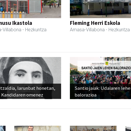
usu Ikastola
Fleming Herri Eskola
-Villabona
- Hezkuntza
Amasa-Villabona
- Hezkuntza
tzaldia, larunbat honetan,
Santio jaiak: Udalaren lehe
 Kandidaren omenez
balorazioa