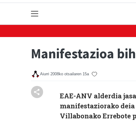
Manifestazioa bi
Aiurri
2008ko otsailaren 15a
EAE-ANV alderdia jasat
manifestaziorako deia 
Villabonako Errebote p