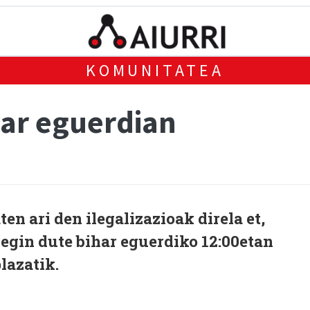
KOMUNITATEA
har eguerdian
en ari den ilegalizazioak direla et,
egin dute bihar eguerdiko 12:00etan
lazatik.