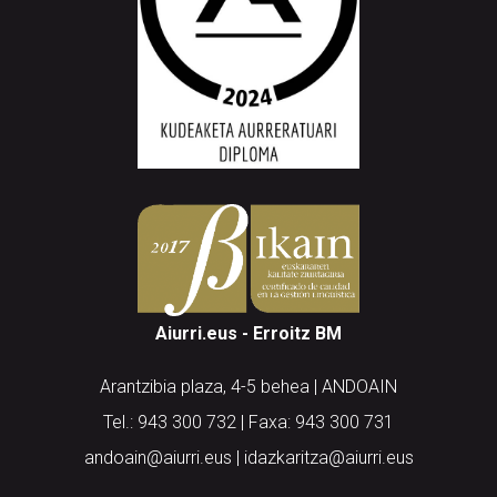
Aiurri.eus - Erroitz BM
Arantzibia plaza, 4-5 behea | ANDOAIN
Tel.: 943 300 732 | Faxa: 943 300 731
andoain@aiurri.eus | idazkaritza@aiurri.eus