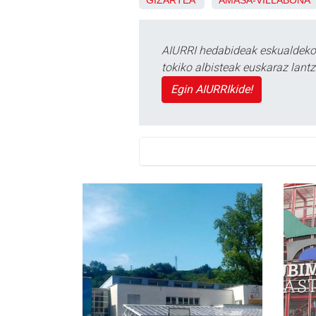
GIZARTEA
AMASA-VILLABONA
AIURRI hedabideak eskualdeko n
tokiko albisteak euskaraz lan
Egin AIURRIkide!