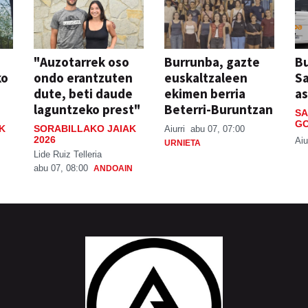
"Auzotarrek oso
Burrunba, gazte
Bu
ko
ondo erantzuten
euskaltzaleen
S
dute, beti daude
ekimen berria
a
laguntzeko prest"
Beterri-Buruntzan
SA
GO
K
SORABILLAKO JAIAK
Aiurri
abu 07, 07:00
2026
Aiu
URNIETA
Lide Ruiz Telleria
abu 07, 08:00
ANDOAIN