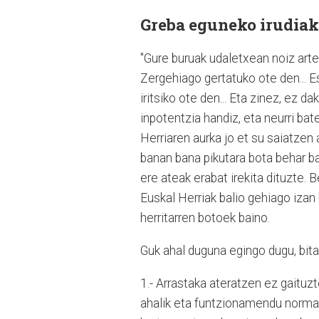
Greba eguneko irudiak
"Gure buruak udaletxean noiz arte 
Zergehiago gertatuko ote den... 
iritsiko ote den... Eta zinez, ez 
inpotentzia handiz, eta neurri bat
Herriaren aurka jo et su saiatzen 
banan bana pikutara bota behar b
ere ateak erabat irekita dituzte. 
Euskal Herriak balio gehiago izan
herritarren botoek baino.
Guk ahal duguna egingo dugu, bitar
1.- Arrastaka ateratzen ez gaituz
ahalik eta funtzionamendu normal