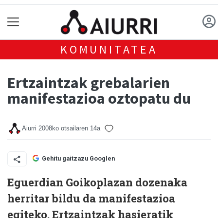
KOMUNITATEA
Ertzaintzak grebalarien
manifestazioa oztopatu du
Aiurri
2008ko otsailaren 14a
Gehitu gaitzazu Googlen
Eguerdian Goikoplazan dozenaka
herritar bildu da manifestazioa
egiteko. Ertzaintzak hasieratik