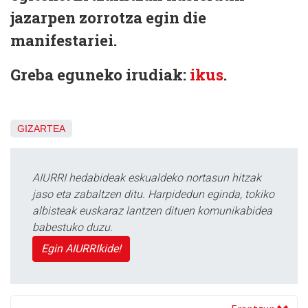
jazarpen zorrotza egin die
manifestariei.
Greba eguneko irudiak:
ikus
.
GIZARTEA
AIURRI hedabideak eskualdeko nortasun hitzak
jaso eta zabaltzen ditu. Harpidedun eginda, tokiko
albisteak euskaraz lantzen dituen komunikabidea
babestuko duzu.
Egin AIURRIkide!