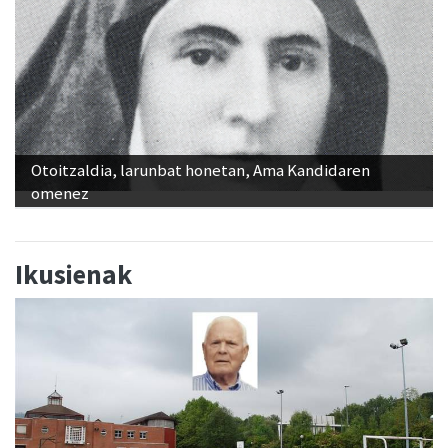
Otoitzaldia, larunbat honetan, Ama Kandidaren
omenez
Ikusienak