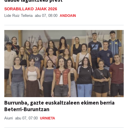
SORABILLAKO JAIAK 2026
Lide Ruiz Telleria
abu 07, 08:00
ANDOAIN
Burrunba, gazte euskaltzaleen ekimen berria
Beterri-Buruntzan
Aiurri
abu 07, 07:00
URNIETA