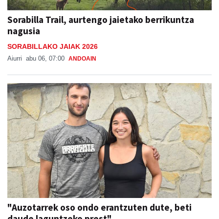
Sorabilla Trail, aurtengo jaietako berrikuntza
nagusia
SORABILLAKO JAIAK 2026
Aiurri
abu 06, 07:00
ANDOAIN
"Auzotarrek oso ondo erantzuten dute, beti
daude laguntzeko prest"