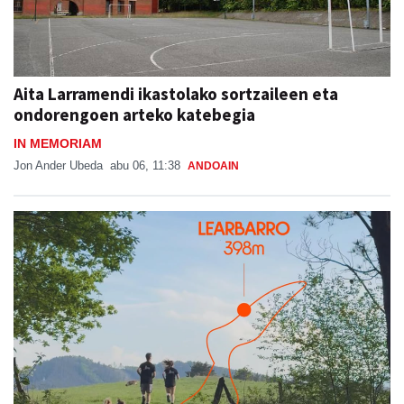
Aita Larramendi ikastolako sortzaileen eta
ondorengoen arteko katebegia
IN MEMORIAM
Jon Ander Ubeda
abu 06, 11:38
ANDOAIN