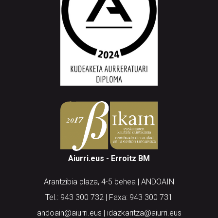
Aiurri.eus - Erroitz BM
Arantzibia plaza, 4-5 behea | ANDOAIN
Tel.: 943 300 732 | Faxa: 943 300 731
andoain@aiurri.eus | idazkaritza@aiurri.eus