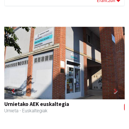
Erantzun
Previous
Next
Urnietako AEK euskaltegia
Urnieta
- Euskaltegiak