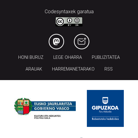
Codesyntaxek garatua
HONI BURUZ
LEGE OHARRA
PUBLIZITATEA
ARAUAK
HARREMANETARAKO
RSS