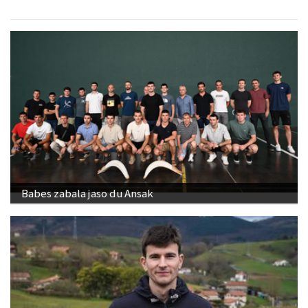
Babes zabala jaso du Ansak