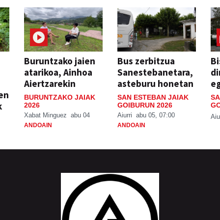
Buruntzako jaien
Bus zerbitzua
Bi
atarikoa, Ainhoa
Sanestebanetara,
di
Aiertzarekin
asteburu honetan
e
ien
BURUNTZAKO JAIAK
SAN ESTEBAN JAIAK
SA
k
2026
GOIBURUN 2026
GO
Xabat Minguez
abu 04
Aiurri
abu 05, 07:00
Aiu
ANDOAIN
ANDOAIN