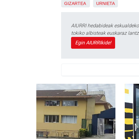
GIZARTEA
URNIETA
AIURRI hedabideak eskualdeko n
tokiko albisteak euskaraz lan
Egin AIURRIkide!