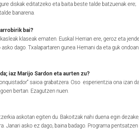
 gure diskak editatzeko eta baita beste talde batzuenak ere;
talde banarena.
arrobirik bai?
a ikasleak klaseak ematen. Euskal Herrian ere, geroz eta jend
o asko dago. Txalapartaren gunea Hernani da eta guk ondoan
da; iaz Marijo Sardon eta aurten zu?
nquistador” saioa grabatzera. Oso esperientzia ona izan da
egoen bertan. Ezagutzen nuen.
zerkia askotan egiten du. Bakoitzak nahi duena egin dezake
rra. Janari asko ez dago, baina badago. Programa pentsatzen