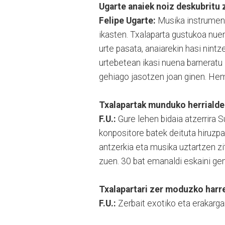
Ugarte anaiek noiz deskubritu 
Felipe Ugarte:
Musika instrument
ikasten. Txalaparta gustukoa nuen
urte pasata, anaiarekin hasi nintz
urtebetean ikasi nuena barneratu 
gehiago jasotzen joan ginen. He
Txalapartak munduko herriald
F.U.:
Gure lehen bidaia atzerrira S
konpositore batek deituta hiruzpa
antzerkia eta musika uztartzen z
zuen. 30 bat emanaldi eskaini gen
Txalapartari zer moduzko harrer
F.U.:
Zerbait exotiko eta erakargar