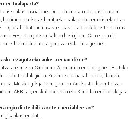
zuten txalaparta?
u asko ikasitakoa naiz. Duela hamasei urte hasi nintzen
, bazirudien aukerak banituela maila on batera iristeko. Lau
en. Oporraldi batean irakasten hasi eta berak bi asteetan nik
zuen. Festetan jotzen, kalean hasi ginen. Geroz eta dei
mendik bizimodua atera genezakeela ikusi genuen.
e asko ezagutzeko aukera eman dizue?
uitzara izan zen, Ginebrara. Alemanian ere ibili ginen. Bertak
lu hilabetez ibili ginen. Zuzeneko emanaldia zen, dantza,
ituena. Musika guk jartzen genuen. Arrakasta dezente izan
ituen. AEB-tan, euskal etxeetan eta Kanadan ere ibiliak gara
a egin diote ibili zareten herrialdeetan?
ri gisa ikusten dute.