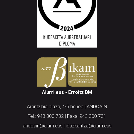
Aiurri.eus - Erroitz BM
Arantzibia plaza, 4-5 behea | ANDOAIN
Tel.: 943 300 732 | Faxa: 943 300 731
andoain@aiurri.eus | idazkaritza@aiurri.eus