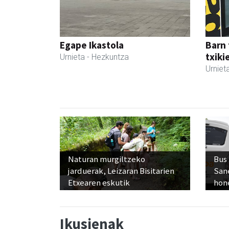
Egape Ikastola
Barn 
txiki
Urnieta
- Hezkuntza
Urniet
Naturan murgiltzeko
Bus
jarduerak, Leizaran Bisitarien
San
Etxearen eskutik
hon
Ikusienak