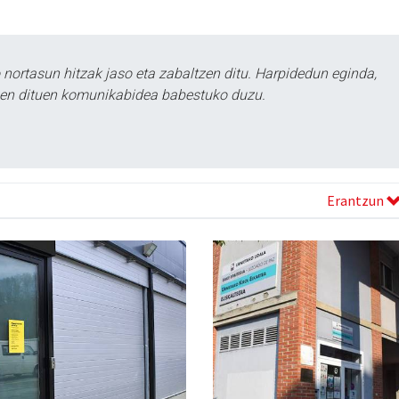
ortasun hitzak jaso eta zabaltzen ditu. Harpidedun eginda,
tzen dituen komunikabidea babestuko duzu.
Erantzun