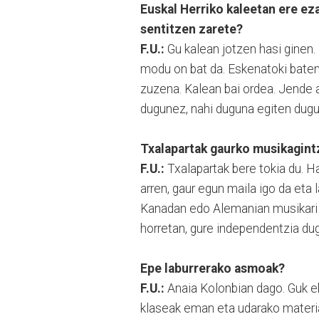
Euskal Herriko kaleetan ere ez
sentitzen zarete?
F.U.:
Gu kalean jotzen hasi ginen.
modu on bat da. Eskenatoki baten
zuzena. Kalean bai ordea. Jende a
dugunez, nahi duguna egiten dugu
Txalapartak gaurko musikagintz
F.U.:
Txalapartak bere tokia du. H
arren, gaur egun maila igo da eta
Kanadan edo Alemanian musikari tx
horretan, gure independentzia dug
Epe laburrerako asmoak?
F.U.:
Anaia Kolonbian dago. Guk ek
klaseak eman eta udarako materia