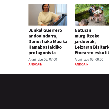
Junkal Guerrero
Naturan
andoaindarra,
murgiltzeko
Donostiako Musika
jarduerak,
Hamabostaldiko
Leizaran Bisitar
protagonista
Etxearen eskuti
Aiurri
abu 05, 07:00
Aiurri
abu 05, 08:30
ANDOAIN
ANDOAIN