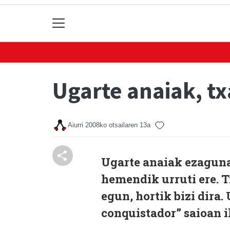
Ugarte anaiak, tx
Aiurri
2008ko otsailaren 13a
Ugarte anaiak ezagunak
hemendik urruti ere. T
egun, hortik bizi dira
conquistador” saioan 