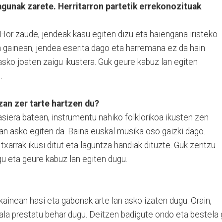
agunak zarete. Herritarron partetik errekonozituak
 Hor zaude, jendeak kasu egiten dizu eta haiengana iristeko
 gainean, jendea eserita dago eta harremana ez da hain
sko joaten zaigu ikustera. Guk geure kabuz lan egiten
.
an zer tarte hartzen du?
asiera batean, instrumentu nahiko folklorikoa ikusten zen
 lan asko egiten da. Baina euskal musika oso gaizki dago.
arrak ikusi ditut eta laguntza handiak dituzte. Guk zentzu
u eta geure kabuz lan egiten dugu.
ainean hasi eta gabonak arte lan asko izaten dugu. Orain,
la prestatu behar dugu. Deitzen badigute ondo eta bestela 