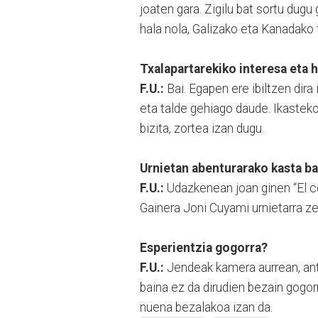
joaten gara. Zigilu bat sortu dugu
hala nola, Galizako eta Kanadako 
Txalapartarekiko interesa eta h
F.U.:
Bai. Egapen ere ibiltzen dir
eta talde gehiago daude. Ikastek
bizita, zortea izan dugu.
Urnietan abenturarako kasta ba
F.U.:
Udazkenean joan ginen “El co
Gainera Joni Cuyami urnietarra z
Esperientzia gogorra?
F.U.:
Jendeak kamera aurrean, ant
baina ez da dirudien bezain gogo
nuena bezalakoa izan da.