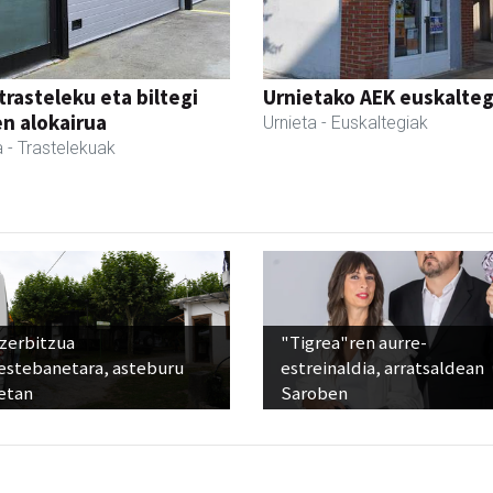
trasteleku eta biltegi
Urnietako AEK euskalteg
en alokairua
Urnieta
- Euskaltegiak
a
- Trastelekuak
 zerbitzua
"Tigrea"ren aurre-
estebanetara, asteburu
estreinaldia, arratsaldean
etan
Saroben