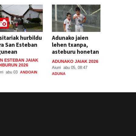
sitariak hurbildu
Adunako jaien
ra San Esteban
lehen txanpa,
gunean
asteburu honetan
N ESTEBAN JAIAK
ADUNAKO JAIAK 2026
IBURUN 2026
Aiurri
abu 05, 08:47
rri
abu 03
ANDOAIN
ADUNA