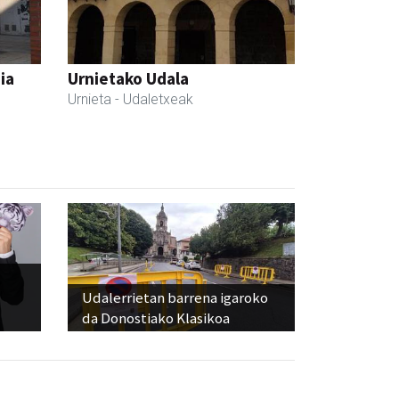
ia
Urnietako Udala
Urnieta
- Udaletxeak
Udalerrietan barrena igaroko
da Donostiako Klasikoa