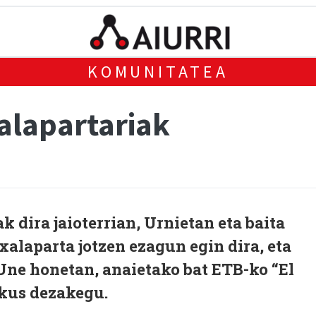
KOMUNITATEA
alapartariak
 dira jaioterrian, Urnietan eta baita
xalaparta jotzen ezagun egin dira, eta
. Une honetan, anaietako bat ETB-ko “El
ikus dezakegu.