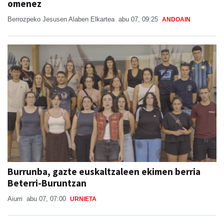
omenez
Berrozpeko Jesusen Alaben Elkartea
abu 07, 09:25
ANDOAIN
Burrunba, gazte euskaltzaleen ekimen berria
Beterri-Buruntzan
Aiurri
abu 07, 07:00
URNIETA