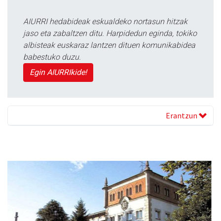
AIURRI hedabideak eskualdeko nortasun hitzak
jaso eta zabaltzen ditu. Harpidedun eginda, tokiko
albisteak euskaraz lantzen dituen komunikabidea
babestuko duzu.
Egin AIURRIkide!
Erantzun