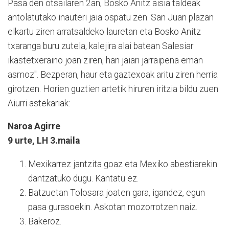
Pasa den otsailaren 2an, Bosko Anitz aisia taldeak
antolatutako inauteri jaia ospatu zen. San Juan plazan
elkartu ziren arratsaldeko lauretan eta Bosko Anitz
txaranga buru zutela, kalejira alai batean Salesiar
ikastetxeraino joan ziren, han jaiari jarraipena eman
asmoz". Bezperan, haur eta gaztexoak aritu ziren herria
girotzen. Horien guztien artetik hiruren iritzia bildu zuen
Aiurri astekariak:
Naroa Agirre
9 urte, LH 3.maila
Mexikarrez jantzita goaz eta Mexiko abestiarekin
dantzatuko dugu. Kantatu ez.
Batzuetan Tolosara joaten gara, igandez, egun
pasa gurasoekin. Askotan mozorrotzen naiz.
Bakeroz.