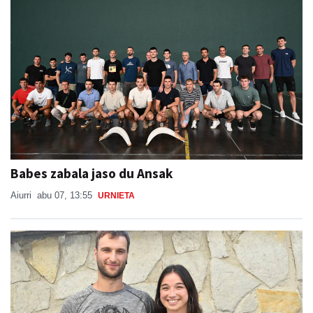
Babes zabala jaso du Ansak
Aiurri
abu 07, 13:55
URNIETA