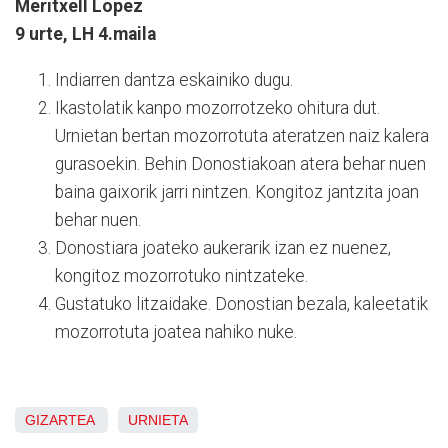
Meritxell Lopez
9 urte, LH 4.maila
Indiarren dantza eskainiko dugu.
Ikastolatik kanpo mozorrotzeko ohitura dut.
Urnietan bertan mozorrotuta ateratzen naiz kalera
gurasoekin. Behin Donostiakoan atera behar nuen
baina gaixorik jarri nintzen. Kongitoz jantzita joan
behar nuen.
Donostiara joateko aukerarik izan ez nuenez,
kongitoz mozorrotuko nintzateke.
Gustatuko litzaidake. Donostian bezala, kaleetatik
mozorrotuta joatea nahiko nuke.
GIZARTEA
URNIETA