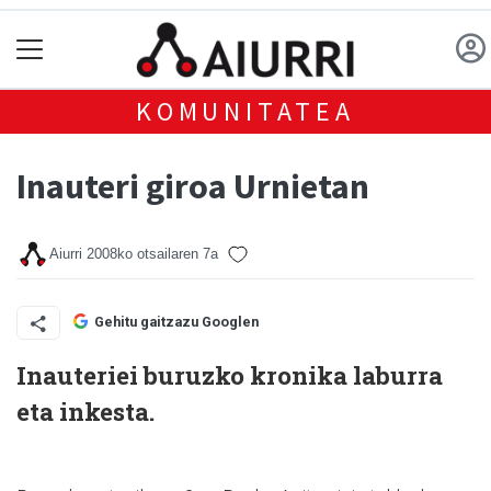
KOMUNITATEA
Inauteri giroa Urnietan
Aiurri
2008ko otsailaren 7a
Gehitu gaitzazu Googlen
Inauteriei buruzko kronika laburra
eta inkesta.