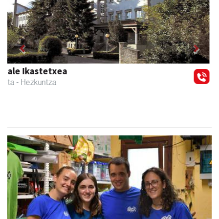
Previous
Next
Ikasmin ikasketa zentroa
Urnieta
- Ikasketa zentroak