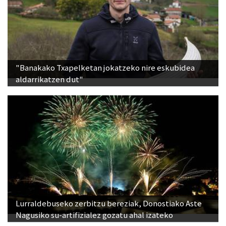
"Banakako Txapelketan jokatzeko nire eskubidea
aldarrikatzen dut"
Lurraldebuseko zerbitzu bereziak, Donostiako Aste
Nagusiko su-artifizialez gozatu ahal izateko