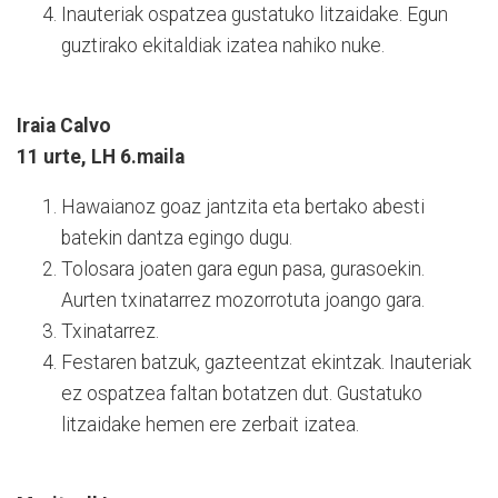
Inauteriak ospatzea gustatuko litzaidake. Egun
guztirako ekitaldiak izatea nahiko nuke.
Iraia Calvo
11 urte, LH 6.maila
Hawaianoz goaz jantzita eta bertako abesti
batekin dantza egingo dugu.
Tolosara joaten gara egun pasa, gurasoekin.
Aurten txinatarrez mozorrotuta joango gara.
Txinatarrez.
Festaren batzuk, gazteentzat ekintzak. Inauteriak
ez ospatzea faltan botatzen dut. Gustatuko
litzaidake hemen ere zerbait izatea.