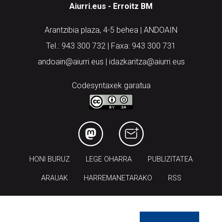
Aiurri.eus - Erroitz BM
Arantzibia plaza, 4-5 behea | ANDOAIN
Tel.: 943 300 732 | Faxa: 943 300 731
andoain@aiurri.eus | idazkaritza@aiurri.eus
Codesyntaxek garatua
HONI BURUZ
LEGE OHARRA
PUBLIZITATEA
ARAUAK
HARREMANETARAKO
RSS