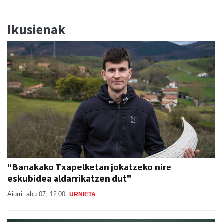
Ikusienak
"Banakako Txapelketan jokatzeko nire
eskubidea aldarrikatzen dut"
Aiurri
abu 07, 12:00
URNIETA