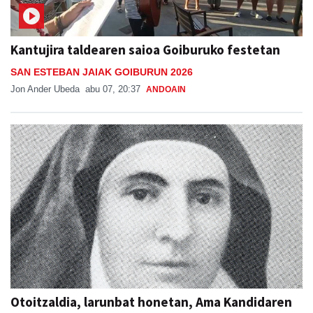
Kantujira taldearen saioa Goiburuko festetan
SAN ESTEBAN JAIAK GOIBURUN 2026
Jon Ander Ubeda
abu 07, 20:37
ANDOAIN
Otoitzaldia, larunbat honetan, Ama Kandidaren