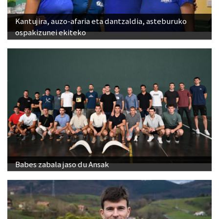
Kantujira, auzo-afaria eta dantzaldia, asteburuko
ospakizunei ekiteko
Babes zabala jaso du Ansak