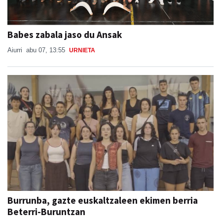
Babes zabala jaso du Ansak
Aiurri
abu 07, 13:55
URNIETA
Burrunba, gazte euskaltzaleen ekimen berria
Beterri-Buruntzan