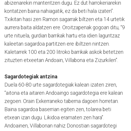
abizenarekin mantentzen dugu. Ez dut harrokeriarekin
kontatzen baina nahiagatik, ez da beti hala izaten”.
Txikitan hasi zen Ramon sagarrak biltzen eta 14 urtetik
aurrera baita aldatzen ere. Oroitzapenak gogoan ditu, “9
urte nituela, gurdian barrikak hartu eta idien laguntzaz
kaleetan sagardoa partitzen ere ibiltzen nintzen.
Kaletarrek 100 eta 200 litroko barrikak askok betetzen
zituzten etxeetan Andoain, Villabona eta Zizurkilen”.
Sagardotegiak antzina
Duela 60-80 urte sagardotegiak kalean izaten ziren,
“aitona eta aitaren Andoaingo sagardotegia ere kalean
zegoen. Orain Exkerraneko taberna dagoen horretan.
Baina sagardoa baserrian egiten zen, tolarea beti
etxean izan dugu. Likidoa eramaten zen hara”.
Andoainen, Villabonan nahiz Donostian sagardotegi