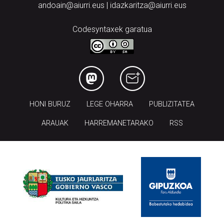
andoain@aiurri.eus | idazkaritza@aiurri.eus
Codesyntaxek garatua
HONI BURUZ
LEGE OHARRA
PUBLIZITATEA
ARAUAK
HARREMANETARAKO
RSS