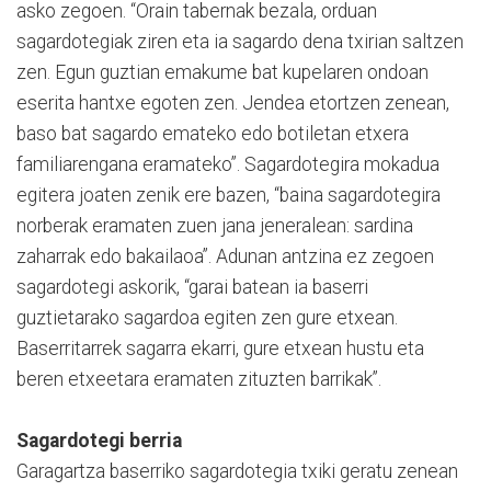
asko zegoen. “Orain tabernak bezala, orduan
sagardotegiak ziren eta ia sagardo dena txirian saltzen
zen. Egun guztian emakume bat kupelaren ondoan
eserita hantxe egoten zen. Jendea etortzen zenean,
baso bat sagardo emateko edo botiletan etxera
familiarengana eramateko”. Sagardotegira mokadua
egitera joaten zenik ere bazen, “baina sagardotegira
norberak eramaten zuen jana jeneralean: sardina
zaharrak edo bakailaoa”. Adunan antzina ez zegoen
sagardotegi askorik, “garai batean ia baserri
guztietarako sagardoa egiten zen gure etxean.
Baserritarrek sagarra ekarri, gure etxean hustu eta
beren etxeetara eramaten zituzten barrikak”.
Sagardotegi berria
Garagartza baserriko sagardotegia txiki geratu zenean