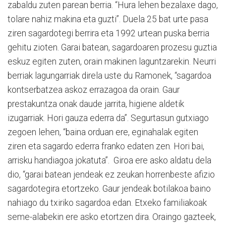
zabaldu zuten parean berria. “Hura lehen bezalaxe dago,
tolare nahiz makina eta guzti”. Duela 25 bat urte pasa
ziren sagardotegi berrira eta 1992 urtean puska berria
gehitu zioten. Garai batean, sagardoaren prozesu guztia
eskuz egiten zuten, orain makinen laguntzarekin. Neurri
berriak lagungarriak direla uste du Ramonek, “sagardoa
kontserbatzea askoz errazagoa da orain. Gaur
prestakuntza onak daude jarrita, higiene aldetik
izugarriak. Hori gauza ederra da”. Segurtasun gutxiago
zegoen lehen, “baina orduan ere, eginahalak egiten
ziren eta sagardo ederra franko edaten zen. Hori bai,
arrisku handiagoa jokatuta”. Giroa ere asko aldatu dela
dio, “garai batean jendeak ez zeukan horrenbeste afizio
sagardotegira etortzeko. Gaur jendeak botilakoa baino
nahiago du txiriko sagardoa edan. Etxeko familiakoak
seme-alabekin ere asko etortzen dira. Oraingo gazteek,