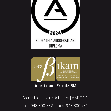
Aiurri.eus - Erroitz BM
Arantzibia plaza, 4-5 behea | ANDOAIN
Tel.: 943 300 732 | Faxa: 943 300 731