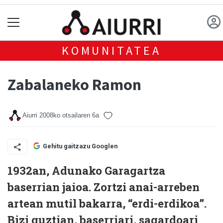
KOMUNITATEA
Zabalaneko Ramon
Aiurri
2008ko otsailaren 6a
Gehitu gaitzazu Googlen
1932an, Adunako Garagartza
baserrian jaioa. Zortzi anai-arreben
artean mutil bakarra, “erdi-erdikoa”.
Bizi guztian, baserriari, sagardoari