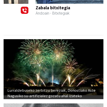
Zabala bitxitegia
Andoain
- Bitxitegiak
Lurraldebuseko zerbitzu bereziak, Donostiako Aste
Nagusiko su-artifizialez gozatu ahal izateko