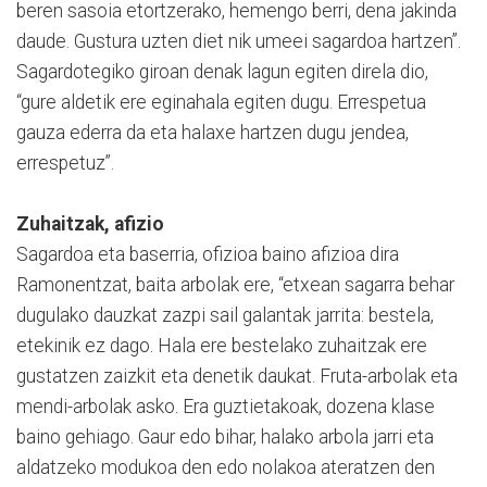
beren sasoia etortzerako, hemengo berri, dena jakinda
daude. Gustura uzten diet nik umeei sagardoa hartzen”.
Sagardotegiko giroan denak lagun egiten direla dio,
“gure aldetik ere eginahala egiten dugu. Errespetua
gauza ederra da eta halaxe hartzen dugu jendea,
errespetuz”.
Zuhaitzak, afizio
Sagardoa eta baserria, ofizioa baino afizioa dira
Ramonentzat, baita arbolak ere, “etxean sagarra behar
dugulako dauzkat zazpi sail galantak jarrita: bestela,
etekinik ez dago. Hala ere bestelako zuhaitzak ere
gustatzen zaizkit eta denetik daukat. Fruta-arbolak eta
mendi-arbolak asko. Era guztietakoak, dozena klase
baino gehiago. Gaur edo bihar, halako arbola jarri eta
aldatzeko modukoa den edo nolakoa ateratzen den