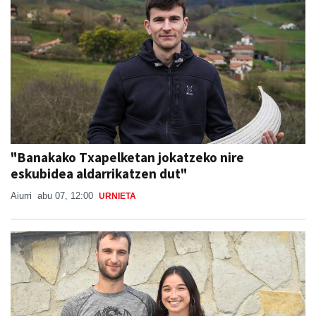
"Banakako Txapelketan jokatzeko nire
eskubidea aldarrikatzen dut"
Aiurri
abu 07, 12:00
URNIETA