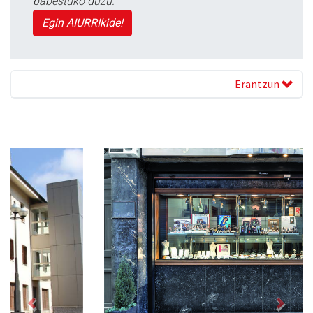
babestuko duzu.
Egin AIURRIkide!
Erantzun
Previous
Next