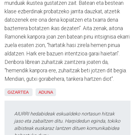
munduak ikustea gustatzen zait. Batean eta bestean
klase ezberdinak probatzeko jarrita dauzkat, atzetik
datozenek ere ona dena kopiatzen eta txarra dena
bazterrera botatzen ikas dezaten”. Aita zenak, aitona
Ramonek kanpora joan zen batean pinu intsignisa ekarri
zuela esaten zion, “hartatik hasi zirela hemen pinua
aldatzen. Hark ere bazuen intentzioa garai haietan”.
Denbora librean zuhaitzak zaintzera joaten da,
“hemendik kanpora ere, zuhaitzak beti jotzen dit begia.
Mendiari, gutxi gorabehera, tankera hartzen diot”.
GIZARTEA
ADUNA
AIURRI hedabideak eskualdeko nortasun hitzak
jaso eta zabaltzen ditu. Harpidedun eginda, tokiko
albisteak euskaraz lantzen dituen komunikabidea