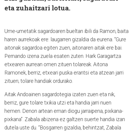
eta zuhaitzari lotua.
Ume-umetatik sagardoaren bueltan ibili da Ramon, baita
haren aurrekoak ere: laugarren gizaldia da eurena. “Gure
aitonak sagardoa egiten zuen, aitonaren aitak ere bai.
Pernando izena zuela esaten zuten. Hark Garagartza
etxearen aurrean omen zituen tolareak. Aitona
Ramonek, berriz, etxeari puska erantsi eta atzean jarri
zituen; tolare handiak ordurako.
Aitak Andoainen sagardotegia izaten zuen eta nik,
berriz, gure tolare txikia utzi eta handia jarri nuen
hemen. Denon artean eman diogu jarraipena, pixkana-
pixkana”. Zabala abizena ez galtzen suerte handia izan
dutela uste du. “Bosgarren gizaldia, behintzat, Zabala