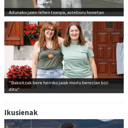
Adunako jaien lehen txanpa, asteburu honetan
"Bakoitzak bere herriko jaiak modu berezian bizi
ditu"
Ikusienak