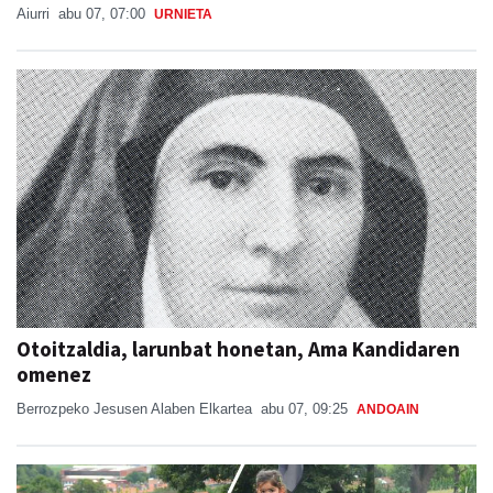
Aiurri
abu 07, 07:00
URNIETA
Otoitzaldia, larunbat honetan, Ama Kandidaren
omenez
Berrozpeko Jesusen Alaben Elkartea
abu 07, 09:25
ANDOAIN