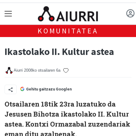
KOMUNITATEA
Ikastolako II. Kultur astea
Aiurri
2008ko otsailaren 6a
Gehitu gaitzazu Googlen
Otsailaren 18tik 23ra luzatuko da
Jesusen Bihotza ikastolako II. Kultur
astea. Kontxi Ormazabal zuzendariak
eman ditu azalpenak.