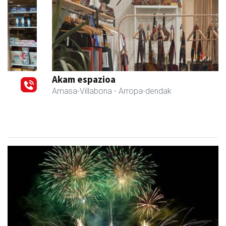
Previous
Next
Akam espazioa
Amasa-Villabona
- Arropa-dendak