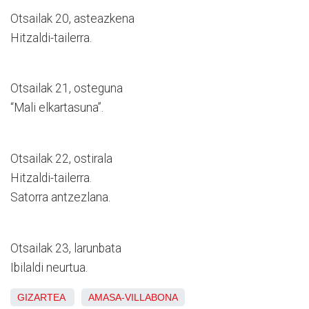
Otsailak 20, asteazkena
Hitzaldi-tailerra.
Otsailak 21, osteguna
“Mali elkartasuna”.
Otsailak 22, ostirala
Hitzaldi-tailerra.
Satorra antzezlana.
Otsailak 23, larunbata
Ibilaldi neurtua.
GIZARTEA
AMASA-VILLABONA