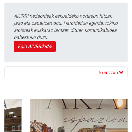
AIURRI hedabideak eskualdeko nortasun hitzak
jaso eta zabaltzen ditu. Harpidedun eginda, tokiko
albisteak euskaraz lantzen dituen komunikabidea
babestuko duzu.
Egin AIURRIkide!
Erantzun