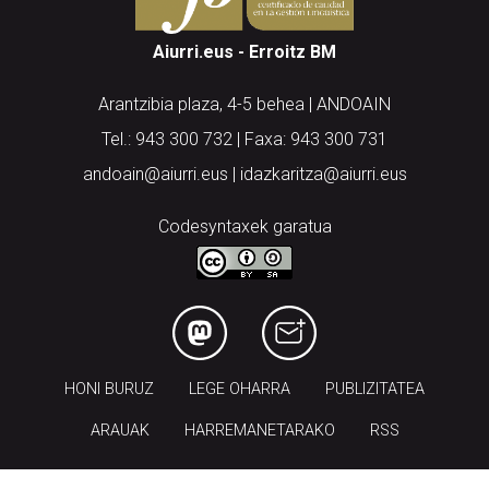
Aiurri.eus - Erroitz BM
Arantzibia plaza, 4-5 behea | ANDOAIN
Tel.: 943 300 732 | Faxa: 943 300 731
andoain@aiurri.eus | idazkaritza@aiurri.eus
Codesyntaxek garatua
HONI BURUZ
LEGE OHARRA
PUBLIZITATEA
ARAUAK
HARREMANETARAKO
RSS