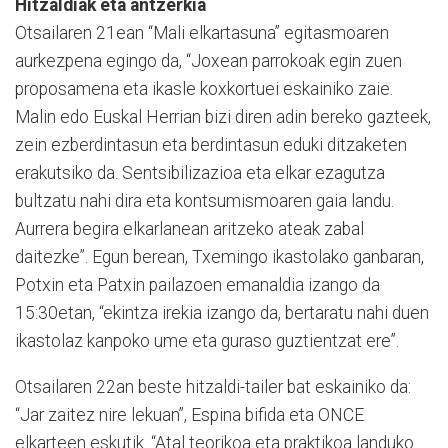
Hitzaldiak eta antzerkia
Otsailaren 21ean “Mali elkartasuna” egitasmoaren
aurkezpena egingo da, “Joxean parrokoak egin zuen
proposamena eta ikasle koxkortuei eskainiko zaie.
Malin edo Euskal Herrian bizi diren adin bereko gazteek,
zein ezberdintasun eta berdintasun eduki ditzaketen
erakutsiko da. Sentsibilizazioa eta elkar ezagutza
bultzatu nahi dira eta kontsumismoaren gaia landu.
Aurrera begira elkarlanean aritzeko ateak zabal
daitezke”. Egun berean, Txemingo ikastolako ganbaran,
Potxin eta Patxin pailazoen emanaldia izango da
15:30etan, “ekintza irekia izango da, bertaratu nahi duen
ikastolaz kanpoko ume eta guraso guztientzat ere”.
Otsailaren 22an beste hitzaldi-tailer bat eskainiko da:
“Jar zaitez nire lekuan”, Espina bifida eta ONCE
elkarteen eskutik. “Atal teorikoa eta praktikoa landuko