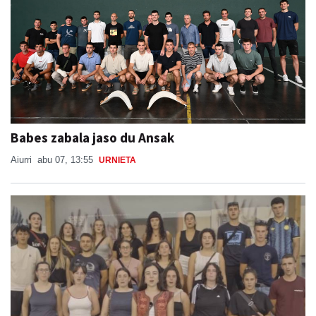
Babes zabala jaso du Ansak
Aiurri
abu 07, 13:55
URNIETA