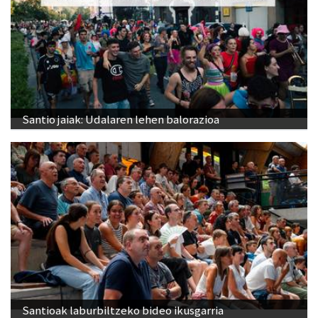
Santio jaiak: Udalaren lehen balorazioa
Santioak laburbiltzeko bideo ikusgarria