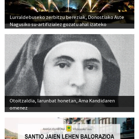
Lurraldebuseko zerbitzu bereziak, Donostiako Aste
Nagusiko su-artifizialez gozatu ahal izateko
Otoitzaldia, larunbat honetan, Ama Kandidaren
omenez