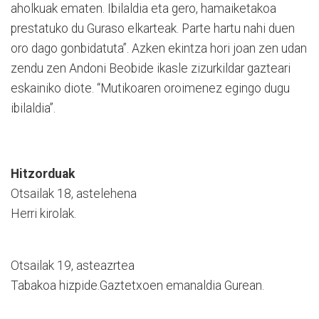
aholkuak ematen. Ibilaldia eta gero, hamaiketakoa
prestatuko du Guraso elkarteak. Parte hartu nahi duen
oro dago gonbidatuta”. Azken ekintza hori joan zen udan
zendu zen Andoni Beobide ikasle zizurkildar gazteari
eskainiko diote. “Mutikoaren oroimenez egingo dugu
ibilaldia”.
Hitzorduak
Otsailak 18, astelehena
Herri kirolak.
Otsailak 19, asteazrtea
Tabakoa hizpide.Gaztetxoen emanaldia Gurean.