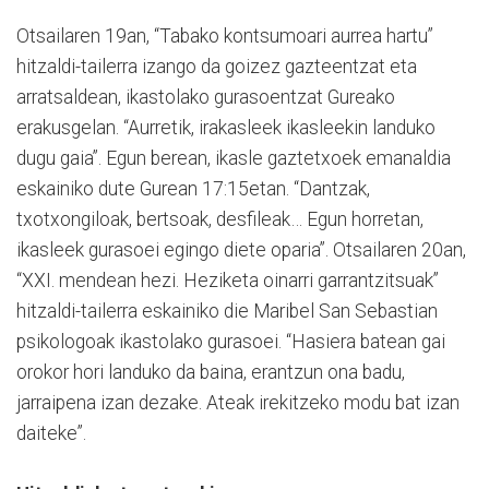
Otsailaren 19an, “Tabako kontsumoari aurrea hartu”
hitzaldi-tailerra izango da goizez gazteentzat eta
arratsaldean, ikastolako gurasoentzat Gureako
erakusgelan. “Aurretik, irakasleek ikasleekin landuko
dugu gaia”. Egun berean, ikasle gaztetxoek emanaldia
eskainiko dute Gurean 17:15etan. “Dantzak,
txotxongiloak, bertsoak, desfileak… Egun horretan,
ikasleek gurasoei egingo diete oparia”. Otsailaren 20an,
“XXI. mendean hezi. Heziketa oinarri garrantzitsuak”
hitzaldi-tailerra eskainiko die Maribel San Sebastian
psikologoak ikastolako gurasoei. “Hasiera batean gai
orokor hori landuko da baina, erantzun ona badu,
jarraipena izan dezake. Ateak irekitzeko modu bat izan
daiteke”.