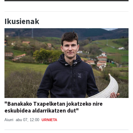
Ikusienak
"Banakako Txapelketan jokatzeko nire
eskubidea aldarrikatzen dut"
Aiurri
abu 07, 12:00
URNIETA