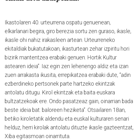
Ikastolaren 40. urteurrena ospatu genuenean,
elkarlanari begira, giro berezia sortu zen guraso, ikasle,
ikasle ohi nahiz irakasleen artean. Urteurreneko
ekitaldiak bukatutakoan, ikasturtean zehar izpiritu hori
bizirik mantentzea erabaki genuen. Hortik Kultur
astearen ideia”. Iaz egin zen lehenengo aldiz eta izan
zuen arrakasta ikusita, errepikatzea erabaki dute, “adin
ezberdineko pertsonek parte hartzeko ekintzak
antolatu ditugu. Kirol ekintzak eta baita euskara
bultzatzekoak ere. Ondo pasatzeaz gain, oinarrian bada
beste ideia bat: baloreen heziketa”. Otsailaren 18an,
betiko kiroletatik aldendu eta euskal kulturaren senari
helduz, herri kirolak antolatu dituzte ikasle gazteentzat,
Xiba egitasmoan oinarrituta.