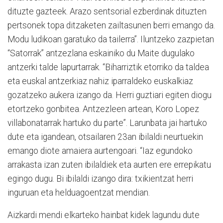
dituzte gazteek. Arazo sentsorial ezberdinak dituzten
pertsonek topa ditzaketen zailtasunen berri emango da.
Modu ludikoan garatuko da tailerra”. Iluntzeko zazpietan
“Satorrak” antzezlana eskainiko du Maite dugulako
antzerki talde lapurtarrak. “Biharriztik etorriko da taldea
eta euskal antzerkiaz nahiz iparraldeko euskalkiaz
gozatzeko aukera izango da. Herri guztiari egiten diogu
etortzeko gonbitea. Antzezleen artean, Koro Lopez
villabonatarrak hartuko du parte”. Larunbata jai hartuko
dute eta igandean, otsailaren 23an ibilaldi neurtuekin
emango diote amaiera aurtengoari. “Iaz egundoko
arrakasta izan zuten ibilaldiek eta aurten ere errepikatu
egingo dugu. Bi ibilaldi izango dira: txikientzat herri
inguruan eta helduagoentzat mendian.
Aizkardi mendi elkarteko hainbat kidek lagundu dute