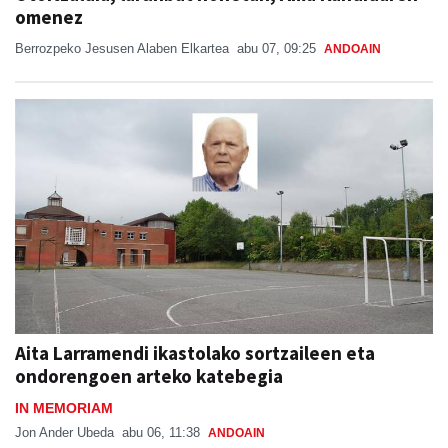
omenez
Berrozpeko Jesusen Alaben Elkartea
abu 07, 09:25
ANDOAIN
Aita Larramendi ikastolako sortzaileen eta
ondorengoen arteko katebegia
IN MEMORIAM
Jon Ander Ubeda
abu 06, 11:38
ANDOAIN