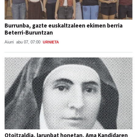
Burrunba, gazte euskaltzaleen ekimen berria
Beterri-Buruntzan
Aiurri
abu 07, 07:00
URNIETA
Otoitzaldia, larunbat honetan, Ama Kandidaren