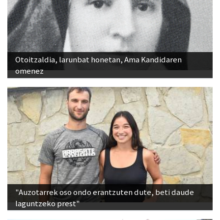
Otoitzaldia, larunbat honetan, Ama Kandidaren
omenez
"Auzotarrek oso ondo erantzuten dute, beti daude
laguntzeko prest"