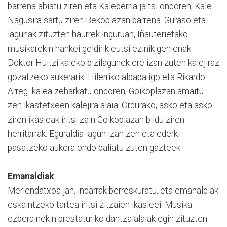
barrena abiatu ziren eta Kaleberria jaitsi ondoren, Kale
Nagusira sartu ziren Bekoplazan barrena. Guraso eta
lagunak zituzten haurrek inguruan, Iñauterietako
musikarekin hankei geldirik eutsi ezinik gehienak.
Doktor Huitzi kaleko bizilagunek ere izan zuten kalejiraz
gozatzeko aukerarik. Hilerriko aldapa igo eta Rikardo
Arregi kalea zeharkatu ondoren, Goikoplazan amaitu
zen ikastetxeen kalejira alaia. Ordurako, asko eta asko
ziren ikasleak iritsi zain Goikoplazan bildu ziren
herritarrak. Eguraldia lagun izan zen eta ederki
pasatzeko aukera ondo baliatu zuten gazteek.
Emanaldiak
Meriendatxoa jan, indarrak berreskuratu, eta emanaldiak
eskaintzeko tartea iritsi zitzaien ikasleei. Musika
ezberdinekin prestaturiko dantza alaiak egin zituzten.