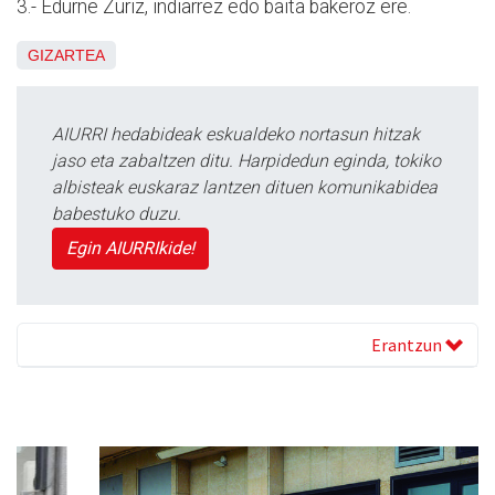
3.- Edurne Zuriz, indiarrez edo baita bakeroz ere.
GIZARTEA
AIURRI hedabideak eskualdeko nortasun hitzak
jaso eta zabaltzen ditu. Harpidedun eginda, tokiko
albisteak euskaraz lantzen dituen komunikabidea
babestuko duzu.
Egin AIURRIkide!
Erantzun