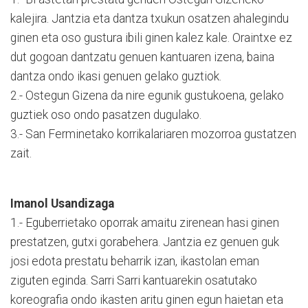
kalejira. Jantzia eta dantza txukun osatzen ahalegindu
ginen eta oso gustura ibili ginen kalez kale. Oraintxe ez
dut gogoan dantzatu genuen kantuaren izena, baina
dantza ondo ikasi genuen gelako guztiok.
2.- Ostegun Gizena da nire egunik gustukoena, gelako
guztiek oso ondo pasatzen dugulako.
3.- San Ferminetako korrikalariaren mozorroa gustatzen
zait.
Imanol Usandizaga
1.- Eguberrietako oporrak amaitu zirenean hasi ginen
prestatzen, gutxi gorabehera. Jantzia ez genuen guk
josi edota prestatu beharrik izan, ikastolan eman
ziguten eginda. Sarri Sarri kantuarekin osatutako
koreografia ondo ikasten aritu ginen egun haietan eta