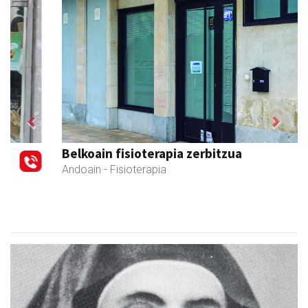
Previous
Next
Belkoain fisioterapia zerbitzua
Andoain
- Fisioterapia