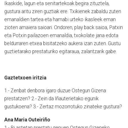
Ikaskide, lagun eta senitartekoak begira zituztela,
gustura aritu ziren guztiak ere. Txikienek zabaldu zuten
emanaldien tartea eta hamabi urteko ikasleek eman
zioten amaiera saioari. Ondoren, play back saioa, Patxin
eta Potxin pailazoen emanaldia, txokolate jana edota
beldurraren etxea bisitatzeko aukera izan zuten. Gustu
guztietarako prestaturiko egitaraua, zalantzarik gabe.
Gaztetxoen iritzia
1.- Zenbat denbora igaro duzue Ostegun Gizena
prestatzen? 2.- Zein da Iñauterietako egunik
gustukoena? 3.- Zertaz mozorrotuko zinateke gustura?
Ana Maria Outeiriño
1.- Bi astetan prestatu genuen Ostegun Gizeneko