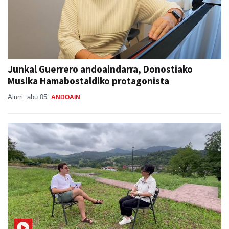
Junkal Guerrero andoaindarra, Donostiako
Musika Hamabostaldiko protagonista
Aiurri
abu 05
ANDOAIN