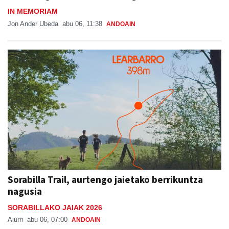
IN MEMORIAM
Jon Ander Ubeda
abu 06, 11:38
ANDOAIN
Sorabilla Trail, aurtengo jaietako berrikuntza
nagusia
SORABILLAKO JAIAK 2026
Aiurri
abu 06, 07:00
ANDOAIN