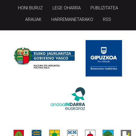
HONI BURUZ
LEGE OHARRA
PUBLIZITATEA
ARAUAK
HARREMANETARAKO
RSS