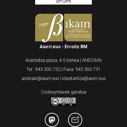
Aiurri.eus - Erroitz BM
Arantzibia plaza, 4-5 behea | ANDOAIN
Tel.: 943 300 732 | Faxa: 943 300 731
andoain@aiurri.eus | idazkaritza@aiurri.eus
Codesyntaxek garatua