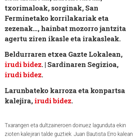
txorimaloak, sorginak, San
Ferminetako korrilakariak eta
zezenak…, hainbat mozorro jantzita
agertu ziren ikasle eta irakasleak.
Beldurraren etxea Gazte Lokalean,
irudi bidez
. | Sardinaren Segizioa,
irudi bidez
.
Larunbateko karroza eta konpartsa
kalejira,
irudi bidez
.
Txarangen eta dultzaineroen doinuez lagunduta ekin
zioten kalejirari talde guztiek. Juan Bautista Erro kalean