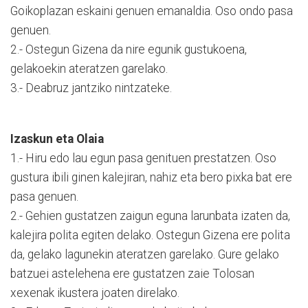
Goikoplazan eskaini genuen emanaldia. Oso ondo pasa
genuen.
2.- Ostegun Gizena da nire egunik gustukoena,
gelakoekin ateratzen garelako.
3.- Deabruz jantziko nintzateke.
Izaskun eta Olaia
1.- Hiru edo lau egun pasa genituen prestatzen. Oso
gustura ibili ginen kalejiran, nahiz eta bero pixka bat ere
pasa genuen.
2.- Gehien gustatzen zaigun eguna larunbata izaten da,
kalejira polita egiten delako. Ostegun Gizena ere polita
da, gelako lagunekin ateratzen garelako. Gure gelako
batzuei astelehena ere gustatzen zaie Tolosan
xexenak ikustera joaten direlako.