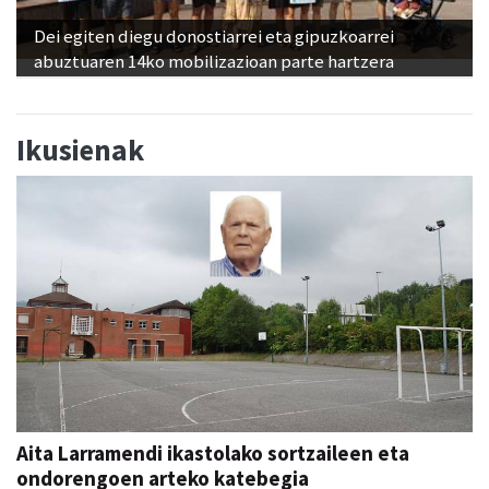
Dei egiten diegu donostiarrei eta gipuzkoarrei
abuztuaren 14ko mobilizazioan parte hartzera
Ikusienak
Aita Larramendi ikastolako sortzaileen eta
ondorengoen arteko katebegia