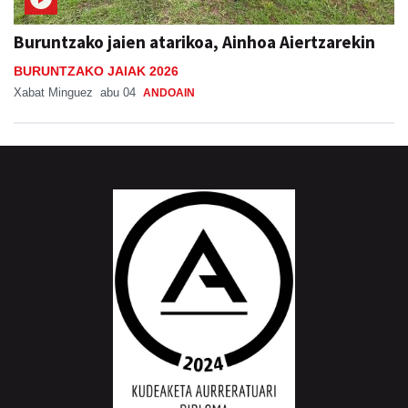
Buruntzako jaien atarikoa, Ainhoa Aiertzarekin
BURUNTZAKO JAIAK 2026
Xabat Minguez
abu 04
ANDOAIN