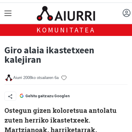
KOMUNITATEA
Giro alaia ikastetxeen
kalejiran
Aiurri
2008ko otsailaren 6a
Gehitu gaitzazu Googlen
Ostegun gizen koloretsua antolatu
zuten herriko ikastetxeek.
Martzianoak, harriketarrak,