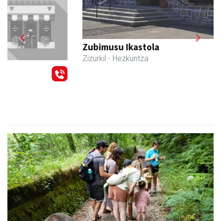
Previous
Next
Zubimusu Ikastola
Zizurkil
- Hezkuntza
Naturan murgiltzeko jarduerak, Leizaran Bisitarien