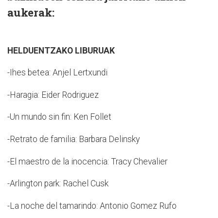
aukerak:
HELDUENTZAKO LIBURUAK
-Ihes betea: Anjel Lertxundi
-Haragia: Eider Rodriguez
-Un mundo sin fin: Ken Follet
-Retrato de familia: Barbara Delinsky
-El maestro de la inocencia: Tracy Chevalier
-Arlington park: Rachel Cusk
-La noche del tamarindo: Antonio Gomez Rufo