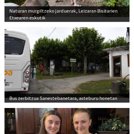
Etxearen eskutik
Bus zerbitzua Sanestebanetara, asteburu honetan