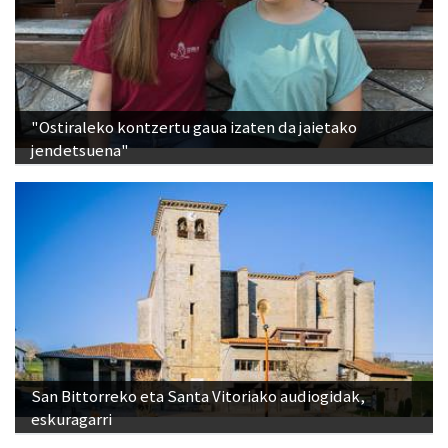
"Ostiraleko kontzertu gaua izaten da jaietako
jendetsuena"
San Bittorreko eta Santa Vitoriako audiogidak,
eskuragarri