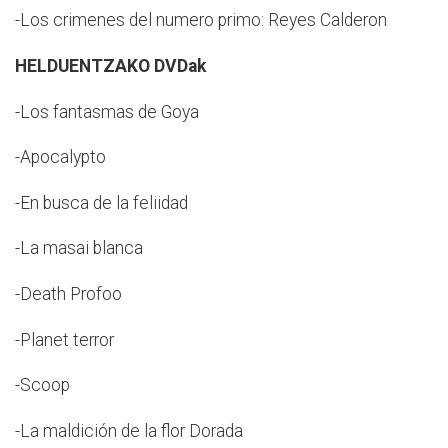
-Los crimenes del numero primo: Reyes Calderon
HELDUENTZAKO DVDak
-Los fantasmas de Goya
-Apocalypto
-En busca de la feliidad
-La masai blanca
-Death Profoo
-Planet terror
-Scoop
-La maldición de la flor Dorada