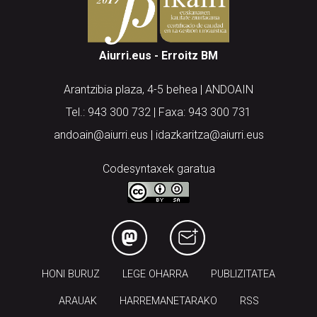
Aiurri.eus - Erroitz BM
Arantzibia plaza, 4-5 behea | ANDOAIN
Tel.: 943 300 732 | Faxa: 943 300 731
andoain@aiurri.eus | idazkaritza@aiurri.eus
Codesyntaxek garatua
HONI BURUZ
LEGE OHARRA
PUBLIZITATEA
ARAUAK
HARREMANETARAKO
RSS