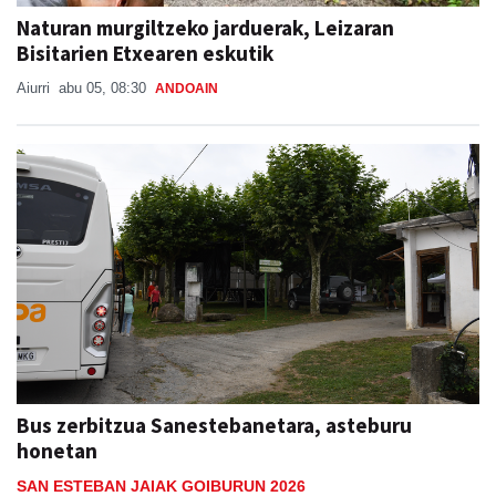
Bisitarien Etxearen eskutik
Aiurri
abu 05, 08:30
ANDOAIN
Bus zerbitzua Sanestebanetara, asteburu
honetan
SAN ESTEBAN JAIAK GOIBURUN 2026
Aiurri
abu 05, 07:00
ANDOAIN