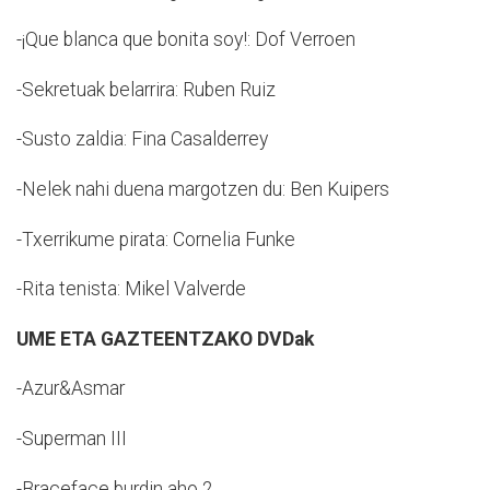
-¡Que blanca que bonita soy!: Dof Verroen
-Sekretuak belarrira: Ruben Ruiz
-Susto zaldia: Fina Casalderrey
-Nelek nahi duena margotzen du: Ben Kuipers
-Txerrikume pirata: Cornelia Funke
-Rita tenista: Mikel Valverde
UME ETA GAZTEENTZAKO DVDak
-Azur&Asmar
-Superman III
-Braceface burdin aho 2