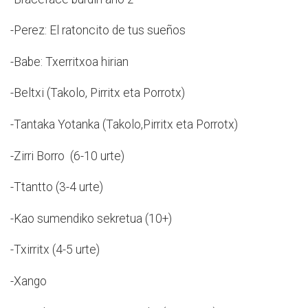
-Perez: El ratoncito de tus sueños
-Babe: Txerritxoa hirian
-Beltxi (Takolo, Pirritx eta Porrotx)
-Tantaka Yotanka (Takolo,Pirritx eta Porrotx)
-Zirri Borro (6-10 urte)
-Ttantto (3-4 urte)
-Kao sumendiko sekretua (10+)
-Txirritx (4-5 urte)
-Xango