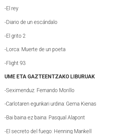
-El rey
-Diario de un escándalo
-El grito 2
-Lorca: Muerte de un poeta
-Flight 93
UME ETA GAZTEENTZAKO LIBURUAK
-Seximenduz: Fernando Morillo
-Carlotaren egunkari urdina: Gema Kienas
-Bai baina ez baina: Pasqual Alapont
-El secreto del fuego: Henning Mankell