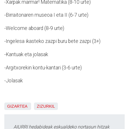
-Xarpak marmar! Matematika (8-10 urte)
-Birraitonaren museoa I eta II (6-7 urte)
-Welcome aboard (8-9 urte)
-Ingelesa ikasteko zazpi buru bete zazpi (3+)
-Kantuak eta jolasak
-Argitxorekin kontu-kantari (3-6 urte)
-Jolasak
GIZARTEA
ZIZURKIL
AIURRI hedabideak eskualdeko nortasun hitzak