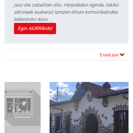
jaso eta zabaltzen ditu. Harpidedun eginda, tokiko
albisteak euskaraz lantzen dituen komunikabidea
babestuko duzu.
Egin AIURRIkide!
Erantzun