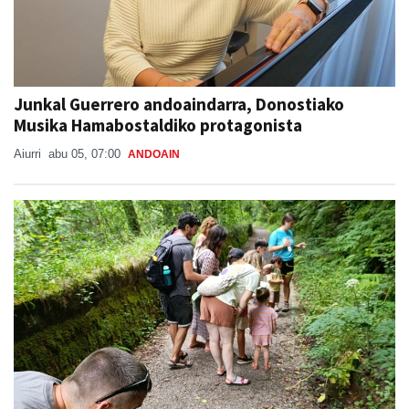
Junkal Guerrero andoaindarra, Donostiako
Musika Hamabostaldiko protagonista
Aiurri
abu 05, 07:00
ANDOAIN
Naturan murgiltzeko jarduerak, Leizaran