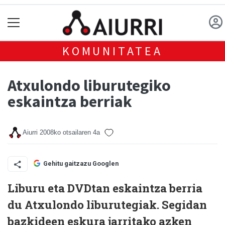
KOMUNITATEA
Atxulondo liburutegiko
eskaintza berriak
Aiurri
2008ko otsailaren 4a
Gehitu gaitzazu Googlen
Liburu eta DVDtan eskaintza berria
du Atxulondo liburutegiak. Segidan
bazkideen eskura jarritako azken