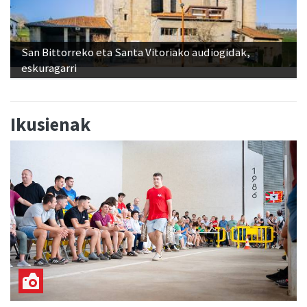
San Bittorreko eta Santa Vitoriako audiogidak,
eskuragarri
Ikusienak