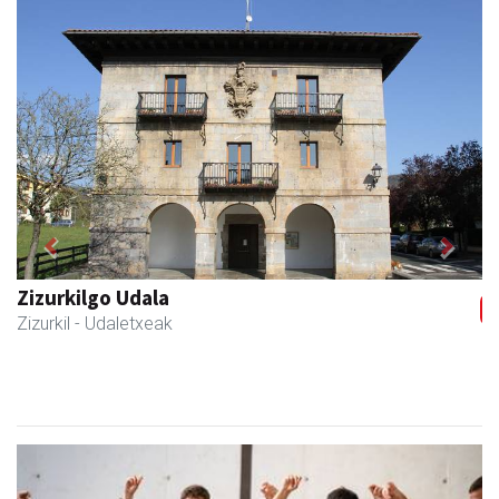
Previous
Next
Zubeldia arrain eta mariskoa
Zizurkil
- Arrandegiak