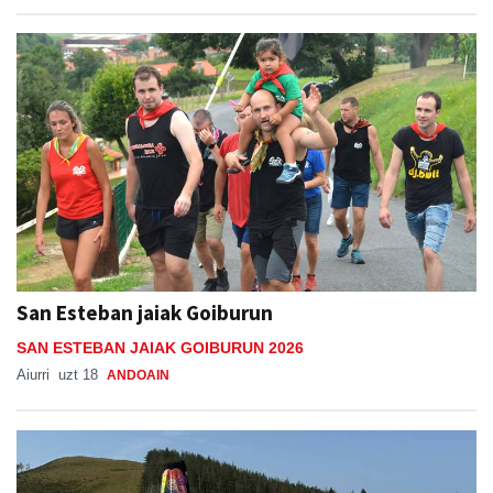
Aiurri
abu 09, 16:33
ADUNA
San Esteban jaiak Goiburun
SAN ESTEBAN JAIAK GOIBURUN 2026
Aiurri
uzt 18
ANDOAIN