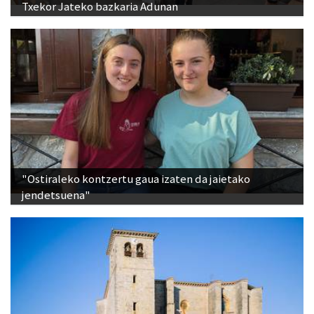
Txekor Jateko bazkaria Adunan
"Ostiraleko kontzertu gaua izaten da jaietako
jendetsuena"