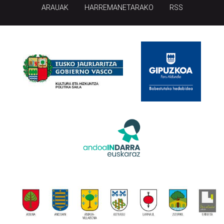
HONI BURUZ
LEGE OHARRA
PUBLIZITATEA
ARAUAK
HARREMANETARAKO
RSS