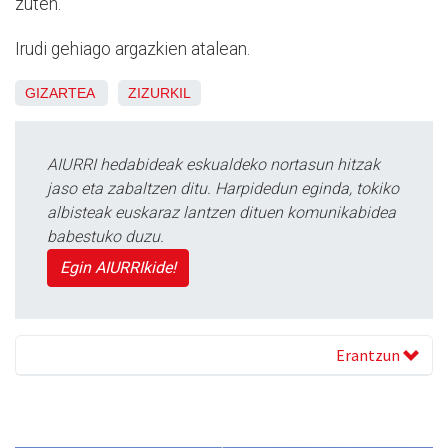
zuten.
Irudi gehiago argazkien atalean.
GIZARTEA
ZIZURKIL
AIURRI hedabideak eskualdeko nortasun hitzak
jaso eta zabaltzen ditu. Harpidedun eginda, tokiko
albisteak euskaraz lantzen dituen komunikabidea
babestuko duzu.
Egin AIURRIkide!
Erantzun