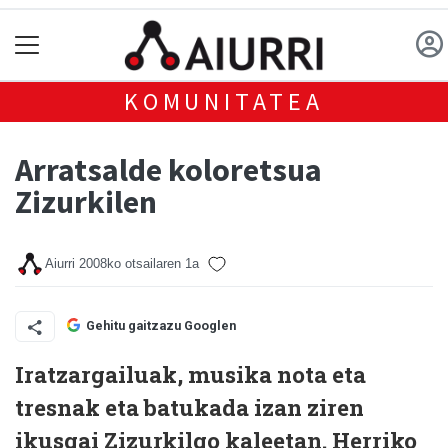
KOMUNITATEA
Arratsalde koloretsua
Zizurkilen
Aiurri
2008ko otsailaren 1a
Gehitu gaitzazu Googlen
Iratzargailuak, musika nota eta
tresnak eta batukada izan ziren
ikusgai Zizurkilgo kaleetan. Herriko