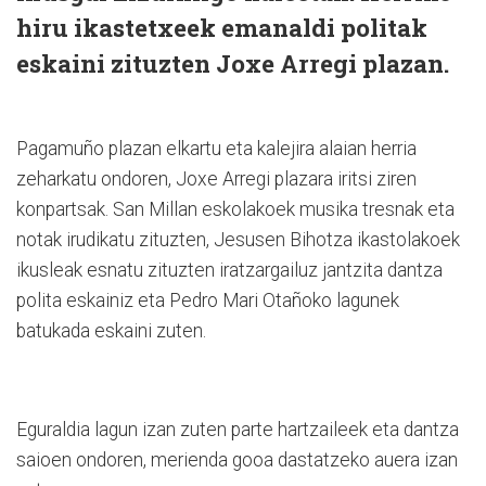
hiru ikastetxeek emanaldi politak
eskaini zituzten Joxe Arregi plazan.
Pagamuño plazan elkartu eta kalejira alaian herria
zeharkatu ondoren, Joxe Arregi plazara iritsi ziren
konpartsak. San Millan eskolakoek musika tresnak eta
notak irudikatu zituzten, Jesusen Bihotza ikastolakoek
ikusleak esnatu zituzten iratzargailuz jantzita dantza
polita eskainiz eta Pedro Mari Otañoko lagunek
batukada eskaini zuten.
Eguraldia lagun izan zuten parte hartzaileek eta dantza
saioen ondoren, merienda gooa dastatzeko auera izan