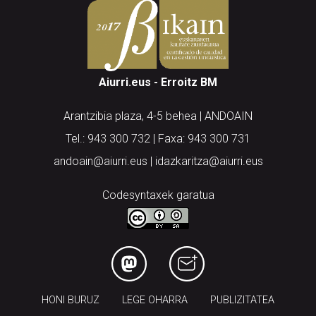
Aiurri.eus - Erroitz BM
Arantzibia plaza, 4-5 behea | ANDOAIN
Tel.: 943 300 732 | Faxa: 943 300 731
andoain@aiurri.eus | idazkaritza@aiurri.eus
Codesyntaxek garatua