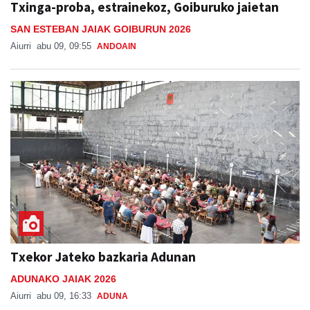
Txinga-proba, estrainekoz, Goiburuko jaietan
SAN ESTEBAN JAIAK GOIBURUN 2026
Aiurri
abu 09, 09:55
ANDOAIN
Txekor Jateko bazkaria Adunan
ADUNAKO JAIAK 2026