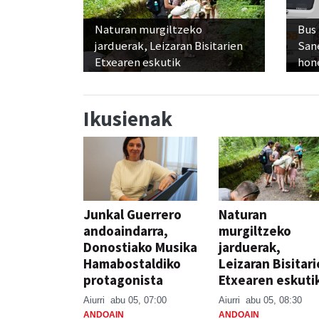
Naturan murgiltzeko
Bus
jarduerak, Leizaran Bisitarien
San
Etxearen eskutik
hon
Ikusienak
Junkal Guerrero
Naturan
andoaindarra,
murgiltzeko
Donostiako Musika
jarduerak,
Hamabostaldiko
Leizaran Bisitar
protagonista
Etxearen eskuti
Aiurri
abu 05, 07:00
Aiurri
abu 05, 08:30
ANDOAIN
ANDOAIN