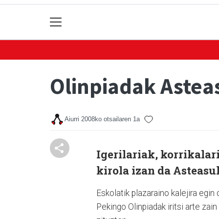
Olinpiadak Astea
Aiurri
2008ko otsailaren 1a
Igerilariak, korrikalari
kirola izan da Asteasu
Eskolatik plazaraino kalejira egin 
Pekingo Olinpiadak iritsi arte za