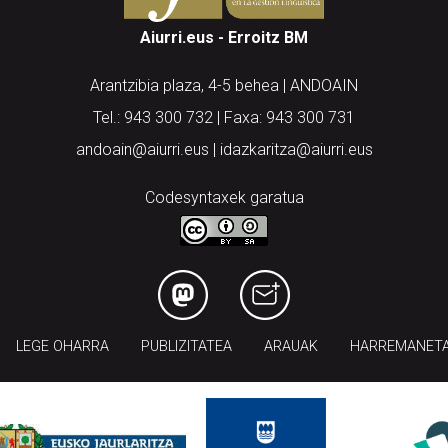
Aiurri.eus - Erroitz BM
Arantzibia plaza, 4-5 behea | ANDOAIN
Tel.: 943 300 732 | Faxa: 943 300 731
andoain@aiurri.eus | idazkaritza@aiurri.eus
Codesyntaxek garatua
LEGE OHARRA
PUBLIZITATEA
ARAUAK
HARREMANET