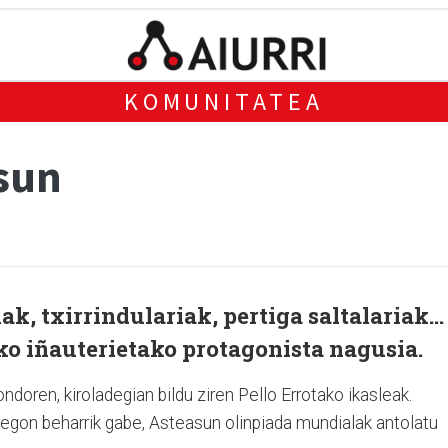
KOMUNITATEA
sun
ak, txirrindulariak, pertiga saltalariak...
ko iñauterietako protagonista nagusia.
ondoren, kiroladegian bildu ziren Pello Errotako ikasleak.
in egon beharrik gabe, Asteasun olinpiada mundialak antolatu