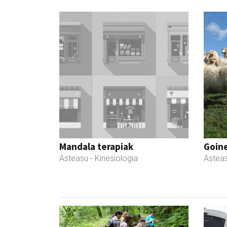
Mandala terapiak
Goin
Asteasu
- Kinesiologia
Astea