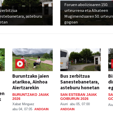
Foruen abolizioaren 150.
 zerbitzua
urteurrena eta Alkateen
estebanetara, asteburu
Mugimenduaren 50. urteur
etan
gogoan
Buruntzako jaien
Bus zerbitzua
Bi
atarikoa, Ainhoa
Sanestebanetara,
di
Aiertzarekin
asteburu honetan
e
ien
BURUNTZAKO JAIAK
SAN ESTEBAN JAIAK
SA
k
2026
GOIBURUN 2026
GO
Xabat Minguez
Aiurri
abu 05, 07:00
Aiu
abu 04, 07:05
ANDOAIN
ANDOAIN