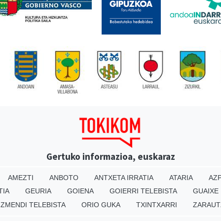
Gertuko informazioa, euskaraz
AMEZTI
ANBOTO
ANTXETA IRRATIA
ATARIA
AZP
TIA
GEURIA
GOIENA
GOIERRI TELEBISTA
GUAIXE
IZMENDI TELEBISTA
ORIO GUKA
TXINTXARRI
ZARAUT