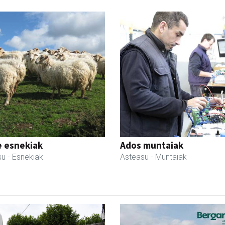
e esnekiak
Ados muntaiak
su
- Esnekiak
Asteasu
- Muntaiak