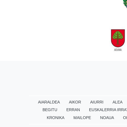
AIARALDEA
AIKOR
AIURRI
ALEA
BEGITU
ERRAN
EUSKALERRIA IRRA
KRONIKA
MAILOPE
NOAUA
O