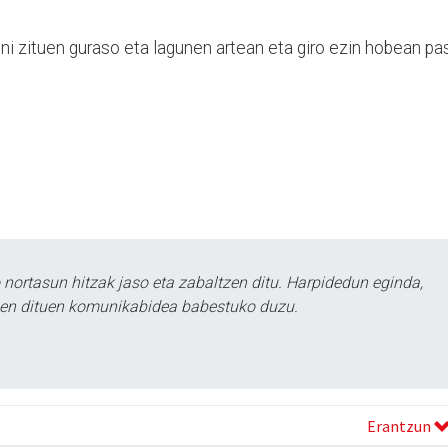
ini zituen guraso eta lagunen artean eta giro ezin hobean pa
ortasun hitzak jaso eta zabaltzen ditu. Harpidedun eginda,
tzen dituen komunikabidea babestuko duzu.
Erantzun