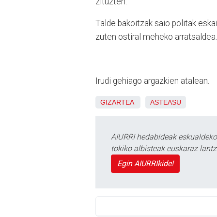
zituzten.
Talde bakoitzak saio politak eska
zuten ostiral meheko arratsaldea.
Irudi gehiago argazkien atalean.
GIZARTEA
ASTEASU
AIURRI hedabideak eskualdeko n
tokiko albisteak euskaraz lan
Egin AIURRIkide!