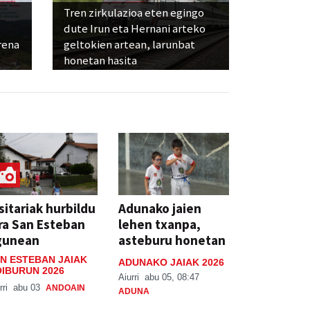
Tren zirkulazioa eten egingo
dute Irun eta Hernani arteko
rena
geltokien artean, larunbat
honetan hasita
sitariak hurbildu
Adunako jaien
ra San Esteban
lehen txanpa,
gunean
asteburu honetan
N ESTEBAN JAIAK
ADUNAKO JAIAK 2026
IBURUN 2026
Aiurri
abu 05, 08:47
rri
abu 03
ANDOAIN
ADUNA