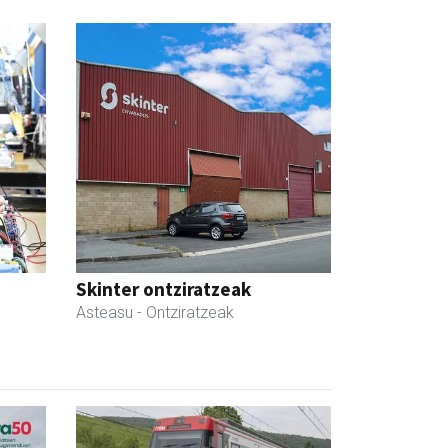
Skinter ontziratzeak
Asteasu
- Ontziratzeak