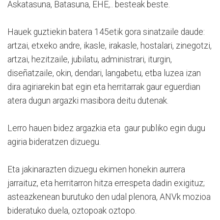
Askatasuna, Batasuna, EHE,.. besteak beste.
Hauek guztiekin batera 145etik gora sinatzaile daude:
artzai, etxeko andre, ikasle, irakasle, hostalari, zinegotzi,
artzai, hezitzaile, jubilatu, administrari, iturgin,
diseñatzaile, okin, dendari, langabetu, etba luzea izan
dira agiriarekin bat egin eta herritarrak gaur eguerdian
atera dugun argazki masibora deitu dutenak.
Lerro hauen bidez argazkia eta gaur publiko egin dugu
agiria bideratzen dizuegu.
Eta jakinarazten dizuegu ekimen honekin aurrera
jarraituz, eta herritarron hitza errespeta dadin exigituz;
asteazkenean burutuko den udal plenora, ANVk mozioa
bideratuko duela, oztopoak oztopo.