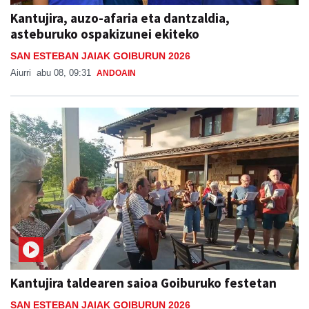
Kantujira, auzo-afaria eta dantzaldia,
asteburuko ospakizunei ekiteko
SAN ESTEBAN JAIAK GOIBURUN 2026
Aiurri
abu 08, 09:31
ANDOAIN
Kantujira taldearen saioa Goiburuko festetan
SAN ESTEBAN JAIAK GOIBURUN 2026