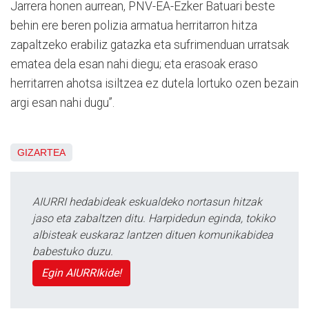
Jarrera honen aurrean, PNV-EA-Ezker Batuari beste
behin ere beren polizia armatua herritarron hitza
zapaltzeko erabiliz gatazka eta sufrimenduan urratsak
ematea dela esan nahi diegu; eta erasoak eraso
herritarren ahotsa isiltzea ez dutela lortuko ozen bezain
argi esan nahi dugu”.
GIZARTEA
AIURRI hedabideak eskualdeko nortasun hitzak
jaso eta zabaltzen ditu. Harpidedun eginda, tokiko
albisteak euskaraz lantzen dituen komunikabidea
babestuko duzu.
Egin AIURRIkide!