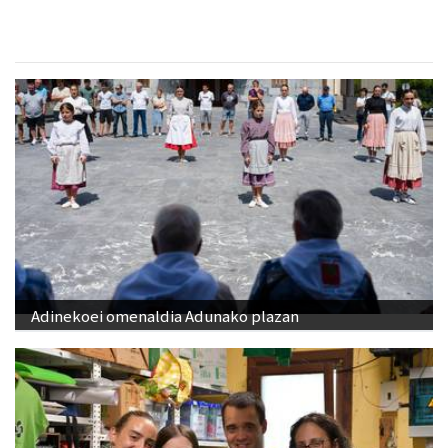
Adinekoei omenaldia Adunako plazan