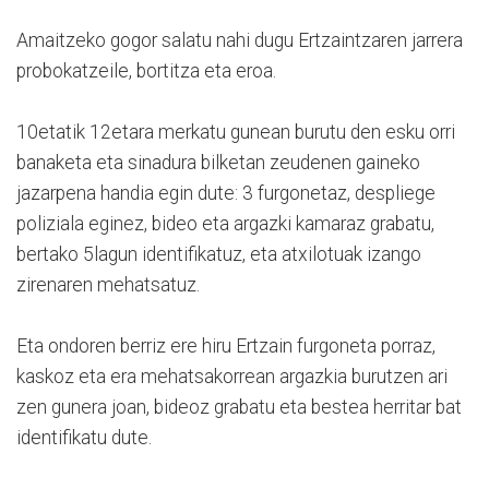
Amaitzeko gogor salatu nahi dugu Ertzaintzaren jarrera
probokatzeile, bortitza eta eroa.
10etatik 12etara merkatu gunean burutu den esku orri
banaketa eta sinadura bilketan zeudenen gaineko
jazarpena handia egin dute: 3 furgonetaz, despliege
poliziala eginez, bideo eta argazki kamaraz grabatu,
bertako 5lagun identifikatuz, eta atxilotuak izango
zirenaren mehatsatuz.
Eta ondoren berriz ere hiru Ertzain furgoneta porraz,
kaskoz eta era mehatsakorrean argazkia burutzen ari
zen gunera joan, bideoz grabatu eta bestea herritar bat
identifikatu dute.