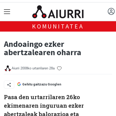
KOMUNITATEA
Andoaingo ezker
abertzalearen oharra
Aiurri
2008ko urtarrilaren 28a
Gehitu gaitzazu Googlen
Pasa den urtarrilaren 26ko
ekimenaren inguruan ezker
abertzaleak balorazioa eta