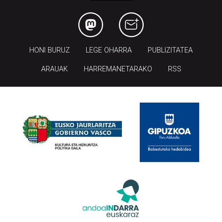
HONI BURUZ
LEGE OHARRA
PUBLIZITATEA
ARAUAK
HARREMANETARAKO
RSS