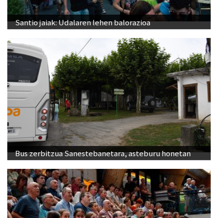
Santio jaiak: Udalaren lehen balorazioa
Bus zerbitzua Sanestebanetara, asteburu honetan