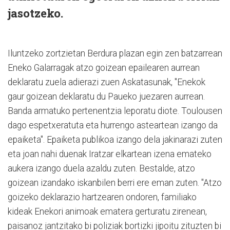
jasotzeko.
Iluntzeko zortzietan Berdura plazan egin zen batzarrean
Eneko Galarragak atzo goizean epailearen aurrean
deklaratu zuela adierazi zuen Askatasunak, "Enekok
gaur goizean deklaratu du Paueko juezaren aurrean.
Banda armatuko pertenentzia leporatu diote. Toulousen
dago espetxeratuta eta hurrengo asteartean izango da
epaiketa". Epaiketa publikoa izango dela jakinarazi zuten
eta joan nahi duenak Iratzar elkartean izena emateko
aukera izango duela azaldu zuten. Bestalde, atzo
goizean izandako iskanbilen berri ere eman zuten. "Atzo
goizeko deklarazio hartzearen ondoren, familiako
kideak Enekori animoak ematera gerturatu zirenean,
paisanoz jantzitako bi poliziak bortizki jipoitu zituzten bi