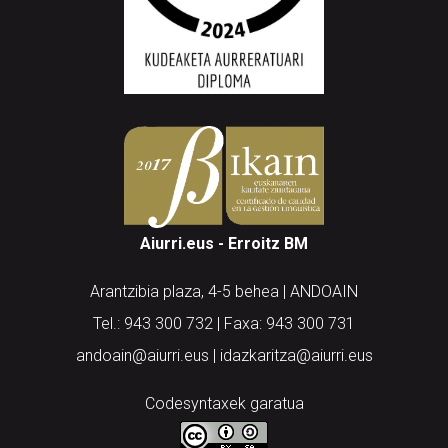
Aiurri.eus - Erroitz BM
Arantzibia plaza, 4-5 behea | ANDOAIN
Tel.: 943 300 732 | Faxa: 943 300 731
andoain@aiurri.eus | idazkaritza@aiurri.eus
Codesyntaxek garatua