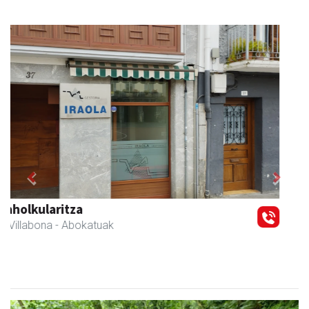
Previous
Next
Akam espazioa
Amasa-Villabona
- Arropa-dendak