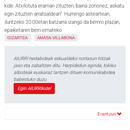
kide. Atxilotuta eraman zituzten, baina zorionez, askatu
egin zituzten arratsaldean". Hurrengo asteartean,
iluntzeko 20:00etan batzarra izango da berriro plazan,
epaiketaren berri emateko.
GIZARTEA
AMASA-VILLABONA
AIURRI hedabideak eskualdeko nortasun hitzak
jaso eta zabaltzen ditu. Harpidedun eginda, tokiko
albisteak euskaraz lantzen dituen komunikabidea
babestuko duzu.
Egin AIURRIkide!
Erantzun