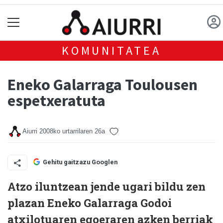
KOMUNITATEA
Eneko Galarraga Toulousen
espetxeratuta
Aiurri
2008ko urtarrilaren 26a
Gehitu gaitzazu Googlen
Atzo iluntzean jende ugari bildu zen
plazan Eneko Galarraga Godoi
atxilotuaren egoeraren azken berriak