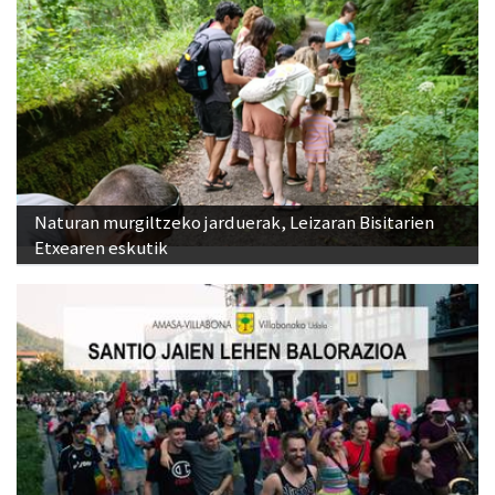
Naturan murgiltzeko jarduerak, Leizaran Bisitarien
Etxearen eskutik