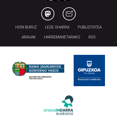
HONI BURUZ
LEGE OHARRA
PUBLIZITATEA
ARAUAK
HARREMANETARAKO
RSS