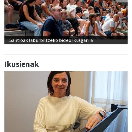
Santioak laburbiltzeko bideo ikusgarria
Ikusienak