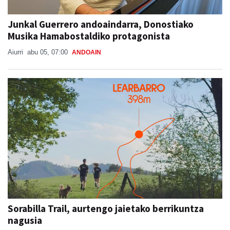
Junkal Guerrero andoaindarra, Donostiako
Musika Hamabostaldiko protagonista
Aiurri
abu 05, 07:00
ANDOAIN
Sorabilla Trail, aurtengo jaietako berrikuntza
nagusia