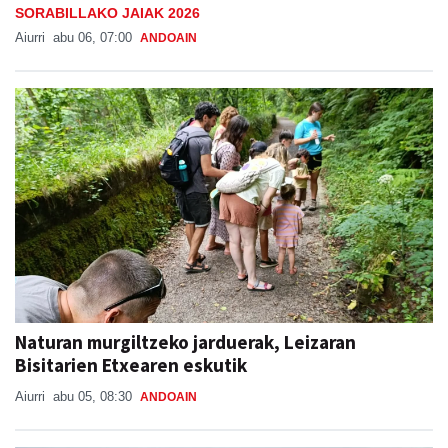
SORABILLAKO JAIAK 2026
Aiurri
abu 06, 07:00
ANDOAIN
Naturan murgiltzeko jarduerak, Leizaran
Bisitarien Etxearen eskutik
Aiurri
abu 05, 08:30
ANDOAIN