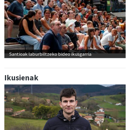
Santioak laburbiltzeko bideo ikusgarria
Ikusienak