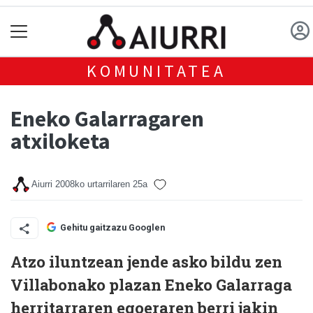
KOMUNITATEA
Eneko Galarragaren
atxiloketa
Aiurri
2008ko urtarrilaren 25a
Gehitu gaitzazu Googlen
Atzo iluntzean jende asko bildu zen
Villabonako plazan Eneko Galarraga
herritarraren egoeraren berri jakin