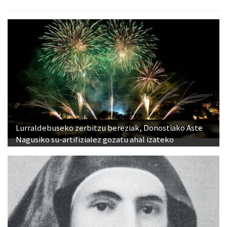
Lurraldebuseko zerbitzu bereziak, Donostiako Aste
Nagusiko su-artifizialez gozatu ahal izateko