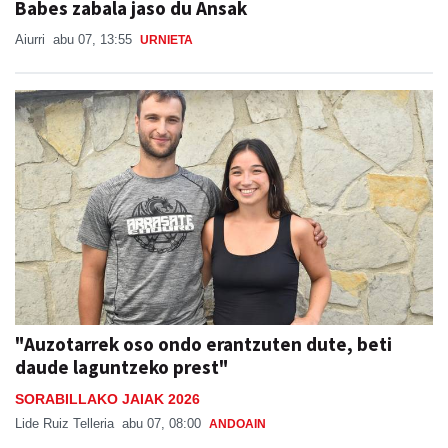
Babes zabala jaso du Ansak
Aiurri
abu 07, 13:55
URNIETA
"Auzotarrek oso ondo erantzuten dute, beti
daude laguntzeko prest"
SORABILLAKO JAIAK 2026
Lide Ruiz Telleria
abu 07, 08:00
ANDOAIN