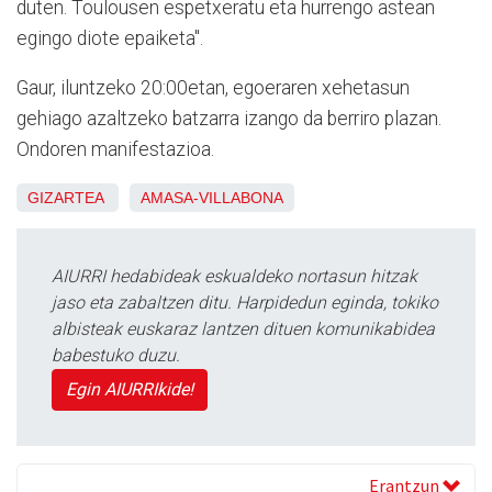
duten. Toulousen espetxeratu eta hurrengo astean
egingo diote epaiketa".
Gaur, iluntzeko 20:00etan, egoeraren xehetasun
gehiago azaltzeko batzarra izango da berriro plazan.
Ondoren manifestazioa.
GIZARTEA
AMASA-VILLABONA
AIURRI hedabideak eskualdeko nortasun hitzak
jaso eta zabaltzen ditu. Harpidedun eginda, tokiko
albisteak euskaraz lantzen dituen komunikabidea
babestuko duzu.
Egin AIURRIkide!
Erantzun