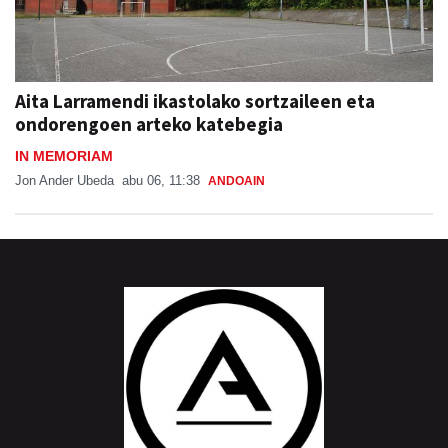
Aita Larramendi ikastolako sortzaileen eta
ondorengoen arteko katebegia
IN MEMORIAM
Jon Ander Ubeda
abu 06, 11:38
ANDOAIN