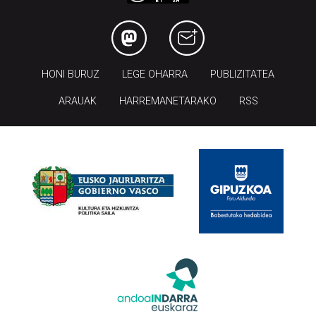
HONI BURUZ
LEGE OHARRA
PUBLIZITATEA
ARAUAK
HARREMANETARAKO
RSS