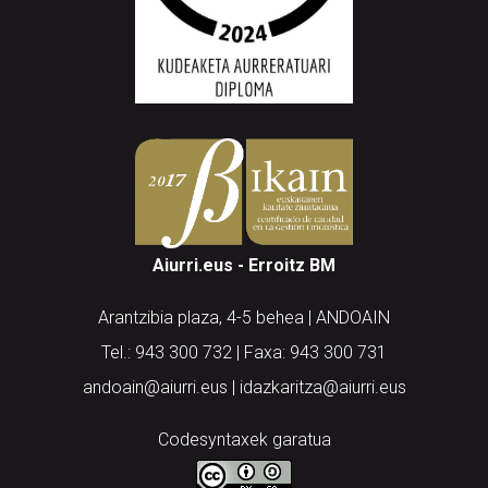
Aiurri.eus - Erroitz BM
Arantzibia plaza, 4-5 behea | ANDOAIN
Tel.: 943 300 732 | Faxa: 943 300 731
andoain@aiurri.eus | idazkaritza@aiurri.eus
Codesyntaxek garatua