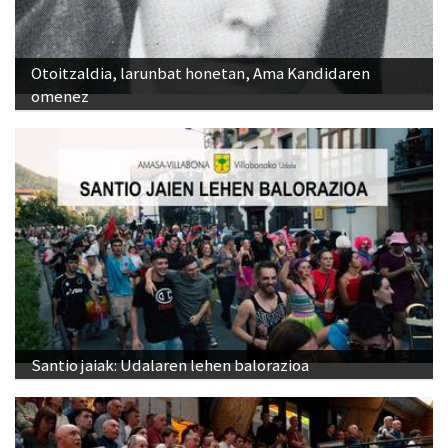
Otoitzaldia, larunbat honetan, Ama Kandidaren
omenez
Santio jaiak: Udalaren lehen balorazioa