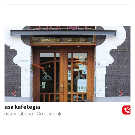
Previous
Next
Amane
Amasa-Villabona
- Arropa-dendak