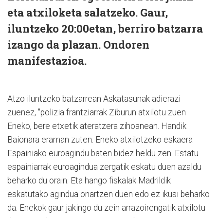
eta atxiloketa salatzeko. Gaur,
iluntzeko 20:00etan, berriro batzarra
izango da plazan. Ondoren
manifestazioa.
Atzo iluntzeko batzarrean Askatasunak adierazi
zuenez, "polizia frantziarrak Ziburun atxilotu zuen
Eneko, bere etxetik ateratzera zihoanean. Handik
Baionara eraman zuten. Eneko atxilotzeko eskaera
Espainiako euroagindu baten bidez heldu zen. Estatu
espainiarrak euroagindua zergatik eskatu duen azaldu
beharko du orain. Eta hango fiskalak Madrildik
eskatutako agindua onartzen duen edo ez ikusi beharko
da. Enekok gaur jakingo du zein arrazoirengatik atxilotu