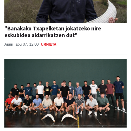
"Banakako Txapelketan jokatzeko nire
eskubidea aldarrikatzen dut"
Aiurri
abu 07, 12:00
URNIETA