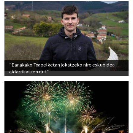
"Banakako Txapelketan jokatzeko nire eskubidea
aldarrikatzen dut"