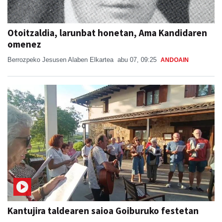
Otoitzaldia, larunbat honetan, Ama Kandidaren
omenez
Berrozpeko Jesusen Alaben Elkartea
abu 07, 09:25
ANDOAIN
Kantujira taldearen saioa Goiburuko festetan