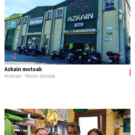
Previous
Next
Xixori belar-denda
Andoain
- Belar-denda