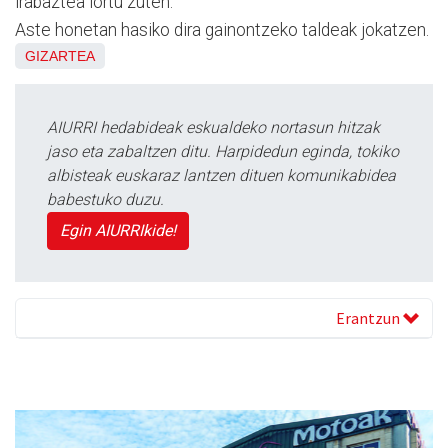
irabaztea lortu zuten.
Aste honetan hasiko dira gainontzeko taldeak jokatzen.
GIZARTEA
AIURRI hedabideak eskualdeko nortasun hitzak
jaso eta zabaltzen ditu. Harpidedun eginda, tokiko
albisteak euskaraz lantzen dituen komunikabidea
babestuko duzu.
Egin AIURRIkide!
Erantzun