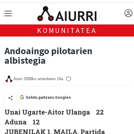
KOMUNITATEA
Andoaingo pilotarien
albistegia
Aiurri
2008ko urtarrilaren 24a
Gehitu gaitzazu Googlen
Unai Ugarte-Aitor Ulanga 22
Aduna 12
JUBENILAK 1. MAILA.
Partida