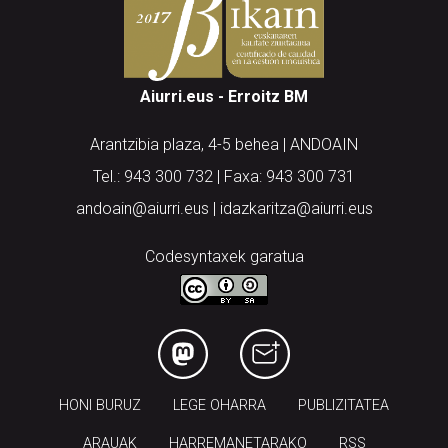
Aiurri.eus - Erroitz BM
Arantzibia plaza, 4-5 behea | ANDOAIN
Tel.: 943 300 732 | Faxa: 943 300 731
andoain@aiurri.eus | idazkaritza@aiurri.eus
Codesyntaxek garatua
HONI BURUZ
LEGE OHARRA
PUBLIZITATEA
ARAUAK
HARREMANETARAKO
RSS