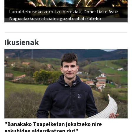
Lurraldebuseko zerbitzu bereziak, Donostiako Aste
Nagusiko su-artifizialez gozatu ahal izateko
Ikusienak
"Banakako Txapelketan jokatzeko nire
eskubidea aldarrikatzen dut"