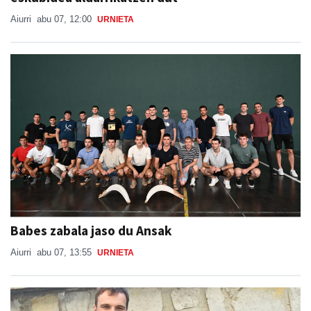
Aiurri
abu 07, 12:00
URNIETA
Babes zabala jaso du Ansak
Aiurri
abu 07, 13:55
URNIETA