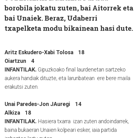
borobila jokatu zuten, bai Aitorrek eta
bai Unaiek. Beraz, Udaberri
txapelketa modu bikainean hasi dute.
Aritz Eskudero-Xabi Tolosa 18
Oiartzun 4
INFANTILAK.
Gipuzkoako final laurdenetan sartzeko
aukera handiak dituzte, eta larunbatean ere bere maila
erakutsi zuten.
Unai Paredes-Jon JAuregi 14
Alkiza 18
INFANTILAK.
Hasiera txarra izan zuten andoindarrek,
baina bukaeran Unaien kolpeari esker, iaia partida