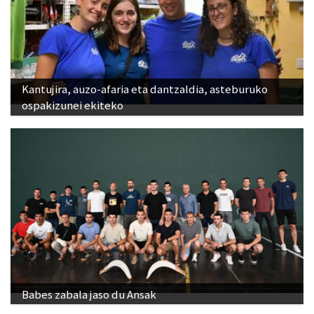
Kantujira, auzo-afaria eta dantzaldia, asteburuko
ospakizunei ekiteko
Babes zabala jaso du Ansak